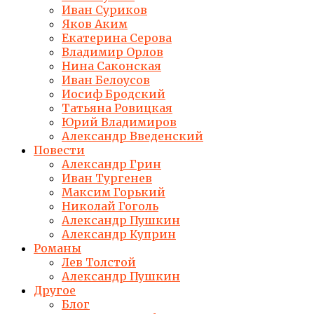
Иван Суриков
Яков Аким
Екатерина Серова
Владимир Орлов
Нина Саконская
Иван Белоусов
Иосиф Бродский
Татьяна Ровицкая
Юрий Владимиров
Александр Введенский
Повести
Александр Грин
Иван Тургенев
Максим Горький
Николай Гоголь
Александр Пушкин
Александр Куприн
Романы
Лев Толстой
Александр Пушкин
Другое
Блог