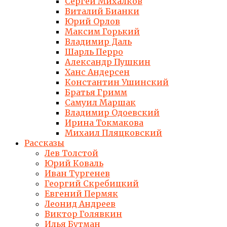
Сергей Михалков
Виталий Бианки
Юрий Орлов
Максим Горький
Владимир Даль
Шарль Перро
Александр Пушкин
Ханс Андерсен
Константин Ушинский
Братья Гримм
Самуил Маршак
Владимир Одоевский
Ирина Токмакова
Михаил Пляцковский
Рассказы
Лев Толстой
Юрий Коваль
Иван Тургенев
Георгий Скребицкий
Евгений Пермяк
Леонид Андреев
Виктор Голявкин
Илья Бутман