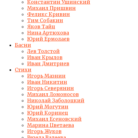
Константин Ушинский
Михаил Пришвин
Феликс Кривин
Тим Собакин
Яков Тайц
Нина Артюхова
Юрий Ермолаев
Басни
Лев Толстой
Иван Крылов
Иван Дмитриев
Стихи
Игорь Мазнин
Иван Никитин
Игорь Северянин
Михаил Ломоносов
Николай Заболоцкий
Юрий Могутин
Юрий Коринец
Михаил Есеновский
Марина Цветаева
Игорь Жуков
Резеда Валеева