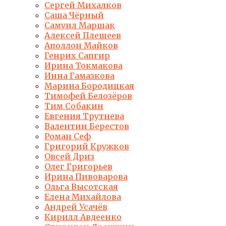
Сергей Михалков
Саша Чёрный
Самуил Маршак
Алексей Плещеев
Аполлон Майков
Генрих Сапгир
Ирина Токмакова
Инна Гамазкова
Марина Бородицкая
Тимофей Белозёров
Тим Собакин
Евгения Трутнева
Валентин Берестов
Роман Сеф
Григорий Кружков
Овсей Дриз
Олег Григорьев
Ирина Пивоварова
Ольга Высотская
Елена Михайлова
Андрей Усачёв
Кирилл Авдеенко