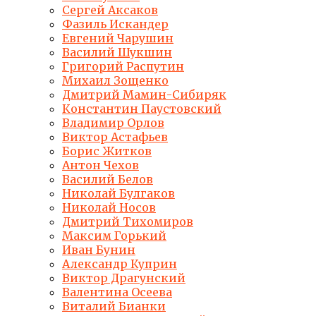
Сергей Аксаков
Фазиль Искандер
Евгений Чарушин
Василий Шукшин
Григорий Распутин
Михаил Зощенко
Дмитрий Мамин-Сибиряк
Константин Паустовский
Владимир Орлов
Виктор Астафьев
Борис Житков
Антон Чехов
Василий Белов
Николай Булгаков
Николай Носов
Дмитрий Тихомиров
Максим Горький
Иван Бунин
Александр Куприн
Виктор Драгунский
Валентина Осеева
Виталий Бианки