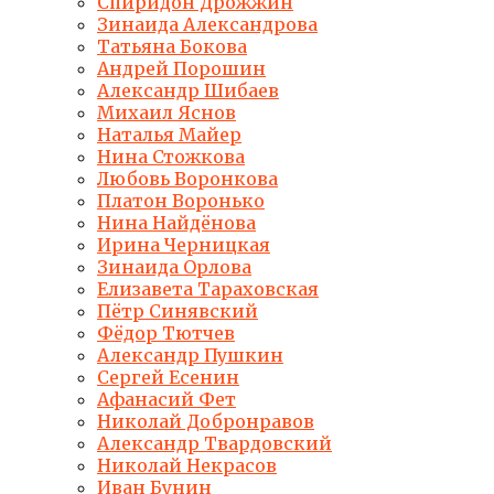
Спиридон Дрожжин
Зинаида Александрова
Татьяна Бокова
Андрей Порошин
Александр Шибаев
Михаил Яснов
Наталья Майер
Нина Стожкова
Любовь Воронкова
Платон Воронько
Нина Найдёнова
Ирина Черницкая
Зинаида Орлова
Елизавета Тараховская
Пётр Синявский
Фёдор Тютчев
Александр Пушкин
Сергей Есенин
Афанасий Фет
Николай Добронравов
Александр Твардовский
Николай Некрасов
Иван Бунин