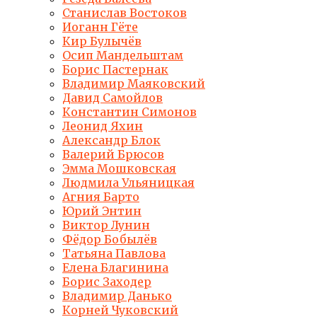
Станислав Востоков
Иоганн Гёте
Кир Булычёв
Осип Мандельштам
Борис Пастернак
Владимир Маяковский
Давид Самойлов
Константин Симонов
Леонид Яхин
Александр Блок
Валерий Брюсов
Эмма Мошковская
Людмила Ульяницкая
Агния Барто
Юрий Энтин
Виктор Лунин
Фёдор Бобылёв
Татьяна Павлова
Елена Благинина
Борис Заходер
Владимир Данько
Корней Чуковский