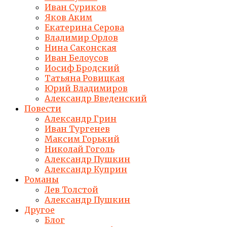
Иван Суриков
Яков Аким
Екатерина Серова
Владимир Орлов
Нина Саконская
Иван Белоусов
Иосиф Бродский
Татьяна Ровицкая
Юрий Владимиров
Александр Введенский
Повести
Александр Грин
Иван Тургенев
Максим Горький
Николай Гоголь
Александр Пушкин
Александр Куприн
Романы
Лев Толстой
Александр Пушкин
Другое
Блог