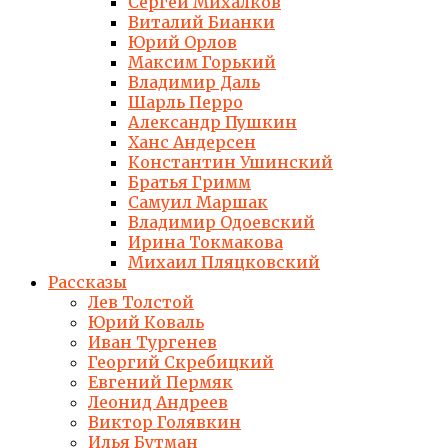
Сергей Михалков
Виталий Бианки
Юрий Орлов
Максим Горький
Владимир Даль
Шарль Перро
Александр Пушкин
Ханс Андерсен
Константин Ушинский
Братья Гримм
Самуил Маршак
Владимир Одоевский
Ирина Токмакова
Михаил Пляцковский
Рассказы
Лев Толстой
Юрий Коваль
Иван Тургенев
Георгий Скребицкий
Евгений Пермяк
Леонид Андреев
Виктор Голявкин
Илья Бутман