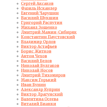
Сергей Аксаков
Фазиль Искандер
Евгений Чарушин
Василий Шукшин
Григорий Распутин
Михаил Зощенко
Дмитрий Мамин-Сибиряк
Константин Паустовский
Владимир Орлов
Виктор Астафьев
Борис Житков
Антон Чехов
Василий Белов
Николай Булгаков
Николай Носов
Дмитрий Тихомиров
Максим Горький
Иван Бунин
Александр Куприн
Виктор Драгунский
Валентина Осеева
Виталий Бианки