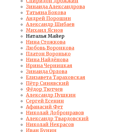
Спиридон Дрожжин
Зинаида Александрова
Татьяна Бокова
Андрей Порошин
Александр Шибаев
Михаил Яснов
Наталья Майер
Нина Стожкова
Любовь Воронкова
Платон Воронько
Нина Найдёнова
Ирина Черницкая
Зинаида Орлова
Елизавета Тараховская
Пётр Синявский
Фёдор Тютчев
Александр Пушкин
Сергей Есенин
Афанасий Фет
Николай Добронравов
Александр Твардовский
Николай Некрасов
Иван Бунин