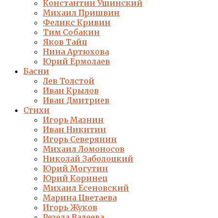
Константин Ушинский
Михаил Пришвин
Феликс Кривин
Тим Собакин
Яков Тайц
Нина Артюхова
Юрий Ермолаев
Басни
Лев Толстой
Иван Крылов
Иван Дмитриев
Стихи
Игорь Мазнин
Иван Никитин
Игорь Северянин
Михаил Ломоносов
Николай Заболоцкий
Юрий Могутин
Юрий Коринец
Михаил Есеновский
Марина Цветаева
Игорь Жуков
Резеда Валеева