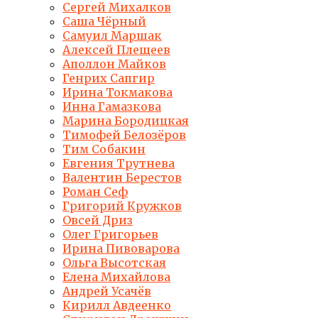
Сергей Михалков
Саша Чёрный
Самуил Маршак
Алексей Плещеев
Аполлон Майков
Генрих Сапгир
Ирина Токмакова
Инна Гамазкова
Марина Бородицкая
Тимофей Белозёров
Тим Собакин
Евгения Трутнева
Валентин Берестов
Роман Сеф
Григорий Кружков
Овсей Дриз
Олег Григорьев
Ирина Пивоварова
Ольга Высотская
Елена Михайлова
Андрей Усачёв
Кирилл Авдеенко