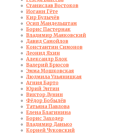
Станислав Востоков
Иоганн Гёте
Кир Булычёв
Осип Мандельштам
Борис Пастернак
Владимир Маяковский
Давид Самойлов
Константин Симонов
Леонид Яхин
Александр Блок
Валерий Брюсов
Эмма Мошковская
Людмила Ульяницкая
Агния Барто
Юрий Энтин
Виктор Лунин
Фёдор Бобылёв
Татьяна Павлова
Елена Благинина
Борис Заходер
Владимир Данько
Корней Чуковский