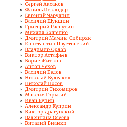
Сергей Аксаков
Фазиль Искандер
Евгений Чарушин
Василий Шукшин
Григорий Распутин
Михаил Зощенко
Дмитрий Мамин-Сибиряк
Константин Паустовский
Владимир Орлов
Виктор Астафьев
Борис Житков
Антон Чехов
Василий Белов
Николай Булгаков
Николай Носов
Дмитрий Тихомиров
Максим Горький
Иван Бунин
Александр Куприн
Виктор Драгунский
Валентина Осеева
Виталий Бианки