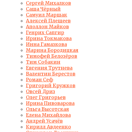
Сергей Михалков
Саша Чёрный
Самуил Маршак
Алексей Плещеев
Аполлон Майков
Генрих Сапгир
Ирина Токмакова
Инна Гамазкова
Марина Бородицкая
Тимофей Белозёров
Тим Собакин
Евгения Трутнева
Валентин Берестов
Роман Сеф
Григорий Кружков
Овсей Дриз
Олег Григорьев
Ирина Пивоварова
Ольга Высотская
Елена Михайлова
Андрей Усачёв
Кирилл Авдеенко