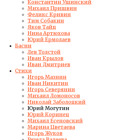
Константин Ушинский
Михаил Пришвин
Феликс Кривин
Тим Собакин
Яков Тайц
Нина Артюхова
Юрий Ермолаев
Басни
Лев Толстой
Иван Крылов
Иван Дмитриев
Стихи
Игорь Мазнин
Иван Никитин
Игорь Северянин
Михаил Ломоносов
Николай Заболоцкий
Юрий Могутин
Юрий Коринец
Михаил Есеновский
Марина Цветаева
Игорь Жуков
Резеда Валеева