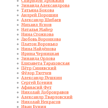
Спиридон Дрожжин
Зинаида Александрова
Татьяна Бокова
Андрей Порошин
Александр Шибаев
Михаил Яснов
Наталья Майер
Нина Стожкова
Любовь Воронкова
Платон Воронько
Нина Найдёнова
Ирина Черницкая
Зинаида Орлова
Елизавета Тараховская
Пётр Синявский
Фёдор Тютчев
Александр Пушкин
Сергей Есенин
Афанасий Фет
Николай Добронравов
Александр Твардовский
Николай Некрасов
Иван Бунин