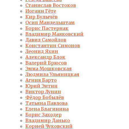
Станислав Востоков
Иоганн Гёте
Кир Булычёв
Осип Мандельштам
Борис Пастернак
Владимир Маяковский
Давид Самойлов
Константин Симонов
Леонид Яхин
Александр Блок
Валерий Брюсов
Эмма Мошковская
Людмила Ульяницкая
Агния Барто
Юрий Энтин
Виктор Лунин
Фёдор Бобылёв
Татьяна Павлова
Елена Благинина
Борис Заходер
Владимир Данько
Корней Чуковский