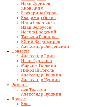
Иван Суриков
Яков Аким
Екатерина Серова
Владимир Орлов
Нина Саконская
Иван Белоусов
Иосиф Бродский
Татьяна Ровицкая
Юрий Владимиров
Александр Введенский
Повести
Александр Грин
Иван Тургенев
Максим Горький
Николай Гоголь
Александр Пушкин
Александр Куприн
Романы
Лев Толстой
Александр Пушкин
Другое
Блог