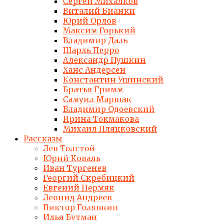
Сергей Михалков
Виталий Бианки
Юрий Орлов
Максим Горький
Владимир Даль
Шарль Перро
Александр Пушкин
Ханс Андерсен
Константин Ушинский
Братья Гримм
Самуил Маршак
Владимир Одоевский
Ирина Токмакова
Михаил Пляцковский
Рассказы
Лев Толстой
Юрий Коваль
Иван Тургенев
Георгий Скребицкий
Евгений Пермяк
Леонид Андреев
Виктор Голявкин
Илья Бутман