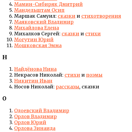
Мамин-Сибиряк Дмитрий
Мандельштам Осип
Маршак Самуил:
сказки
и
стихотворения
Маяковский Владимир
Михайлова Елена
Михалков Сергей:
сказки
и
стихи
Могутин Юрий
Мошковская Эмма
Н
Найдёнова Нина
Некрасов Николай:
стихи
и
поэмы
Никитин Иван
Носов Николай:
рассказы
, сказки
О
Одоевский Владимир
Орлов Владимир
Орлов Юрий
Орлова Зинаида