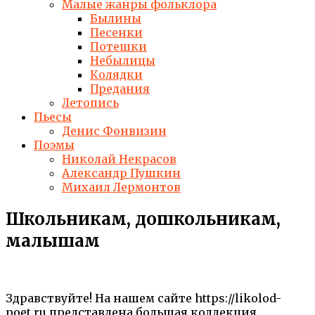
Малые жанры фольклора
Былины
Песенки
Потешки
Небылицы
Колядки
Предания
Летопись
Пьесы
Денис Фонвизин
Поэмы
Николай Некрасов
Александр Пушкин
Михаил Лермонтов
Школьникам, дошкольникам,
малышам
Здравствуйте! На нашем сайте https://likolod-
poet.ru представлена большая коллекция