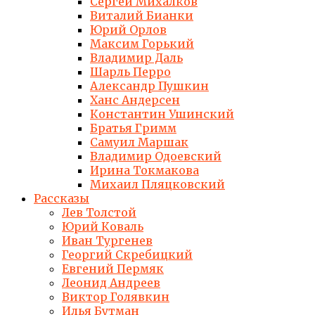
Сергей Михалков
Виталий Бианки
Юрий Орлов
Максим Горький
Владимир Даль
Шарль Перро
Александр Пушкин
Ханс Андерсен
Константин Ушинский
Братья Гримм
Самуил Маршак
Владимир Одоевский
Ирина Токмакова
Михаил Пляцковский
Рассказы
Лев Толстой
Юрий Коваль
Иван Тургенев
Георгий Скребицкий
Евгений Пермяк
Леонид Андреев
Виктор Голявкин
Илья Бутман