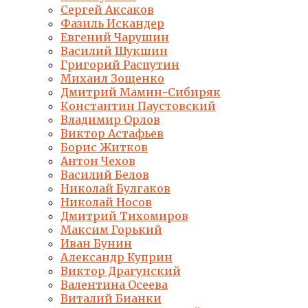
Сергей Аксаков
Фазиль Искандер
Евгений Чарушин
Василий Шукшин
Григорий Распутин
Михаил Зощенко
Дмитрий Мамин-Сибиряк
Константин Паустовский
Владимир Орлов
Виктор Астафьев
Борис Житков
Антон Чехов
Василий Белов
Николай Булгаков
Николай Носов
Дмитрий Тихомиров
Максим Горький
Иван Бунин
Александр Куприн
Виктор Драгунский
Валентина Осеева
Виталий Бианки