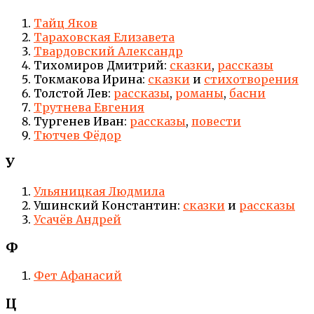
Тайц Яков
Тараховская Елизавета
Твардовский Александр
Тихомиров Дмитрий:
сказки
,
рассказы
Токмакова Ирина:
сказки
и
стихотворения
Толстой Лев:
рассказы
,
романы
,
басни
Трутнева Евгения
Тургенев Иван:
рассказы
,
повести
Тютчев Фёдор
У
Ульяницкая Людмила
Ушинский Константин:
сказки
и
рассказы
Усачёв Андрей
Ф
Фет Афанасий
Ц