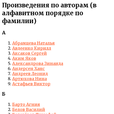
Произведения по авторам (в
алфавитном порядке по
фамилии)
А
Абрамцева Наталья
Авдеенко Кирилл
Аксаков Сергей
Аким Яков
Александрова Зинаида
Андерсен Ханс
Андреев Леонид
Артюхова Нина
Астафьев Виктор
Б
Барто Агния
Белов Василий