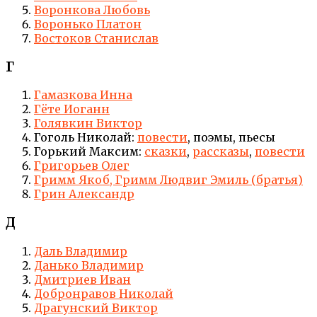
Воронкова Любовь
Воронько Платон
Востоков Станислав
Г
Гамазкова Инна
Гёте Иоганн
Голявкин Виктор
Гоголь Николай:
повести
, поэмы, пьесы
Горький Максим:
сказки
,
рассказы
,
повести
Григорьев Олег
Гримм Якоб, Гримм Людвиг Эмиль (братья)
Грин Александр
Д
Даль Владимир
Данько Владимир
Дмитриев Иван
Добронравов Николай
Драгунский Виктор