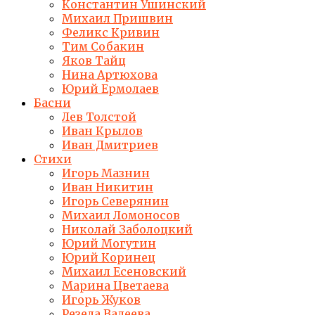
Константин Ушинский
Михаил Пришвин
Феликс Кривин
Тим Собакин
Яков Тайц
Нина Артюхова
Юрий Ермолаев
Басни
Лев Толстой
Иван Крылов
Иван Дмитриев
Стихи
Игорь Мазнин
Иван Никитин
Игорь Северянин
Михаил Ломоносов
Николай Заболоцкий
Юрий Могутин
Юрий Коринец
Михаил Есеновский
Марина Цветаева
Игорь Жуков
Резеда Валеева