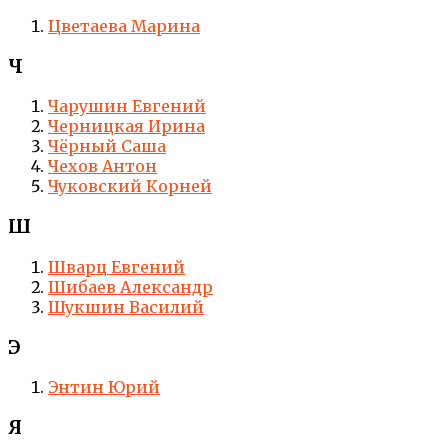
Цветаева Марина
Ч
Чарушин Евгений
Черницкая Ирина
Чёрный Саша
Чехов Антон
Чуковский Корней
Ш
Шварц Евгений
Шибаев Александр
Шукшин Василий
Э
Энтин Юрий
Я