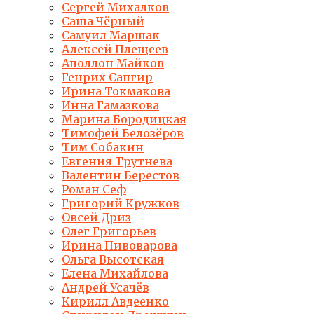
Сергей Михалков
Саша Чёрный
Самуил Маршак
Алексей Плещеев
Аполлон Майков
Генрих Сапгир
Ирина Токмакова
Инна Гамазкова
Марина Бородицкая
Тимофей Белозёров
Тим Собакин
Евгения Трутнева
Валентин Берестов
Роман Сеф
Григорий Кружков
Овсей Дриз
Олег Григорьев
Ирина Пивоварова
Ольга Высотская
Елена Михайлова
Андрей Усачёв
Кирилл Авдеенко