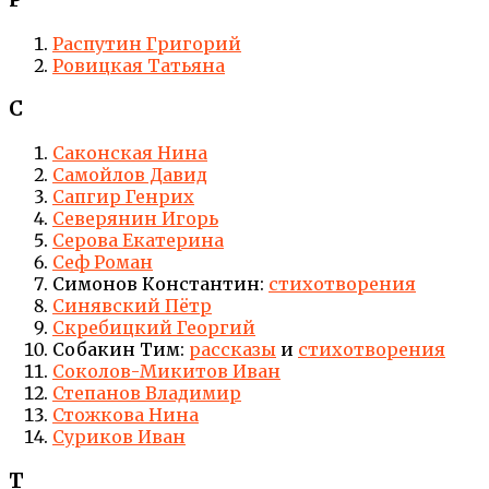
Распутин Григорий
Ровицкая Татьяна
С
Саконская Нина
Самойлов Давид
Сапгир Генрих
Северянин Игорь
Серова Екатерина
Сеф Роман
Симонов Константин:
стихотворения
Синявский Пётр
Скребицкий Георгий
Собакин Тим:
рассказы
и
стихотворения
Соколов-Микитов Иван
Степанов Владимир
Стожкова Нина
Суриков Иван
Т