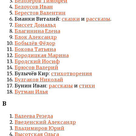
Белозёров Тимофей
Белоусов Иван
Берестов Валентин
Бианки Виталий:
сказки
и
рассказы
.
Биссет Дональд
Благинина Елена
Блок Александр
Бобылёв Фёдор
Бокова Татьяна
Бородицкая Марина
Бродский Иосиф
Брюсов Валерий
Булычёв Кир:
стихотворения
Булгаков Николай
Бунин Иван:
рассказы
и
стихи
Бутман Илья
В
Валеева Резеда
Введенский Александр
Владимиров Юрий
Высотская Ольга