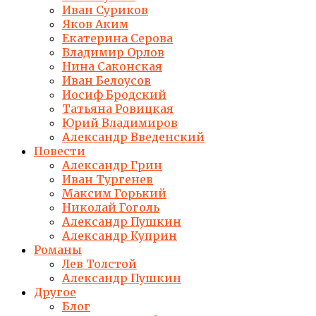
Иван Суриков
Яков Аким
Екатерина Серова
Владимир Орлов
Нина Саконская
Иван Белоусов
Иосиф Бродский
Татьяна Ровицкая
Юрий Владимиров
Александр Введенский
Повести
Александр Грин
Иван Тургенев
Максим Горький
Николай Гоголь
Александр Пушкин
Александр Куприн
Романы
Лев Толстой
Александр Пушкин
Другое
Блог