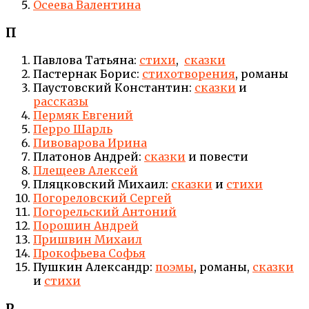
Осеева Валентина
П
Павлова Татьяна:
стихи
,
сказки
Пастернак Борис:
стихотворения
, романы
Паустовский Константин:
сказки
и
рассказы
Пермяк Евгений
Перро Шарль
Пивоварова Ирина
Платонов Андрей:
сказки
и повести
Плещеев Алексей
Пляцковский Михаил:
сказки
и
стихи
Погореловский Сергей
Погорельский Антоний
Порошин Андрей
Пришвин Михаил
Прокофьева Софья
Пушкин Александр:
поэмы
, романы,
сказки
и
стихи
Р