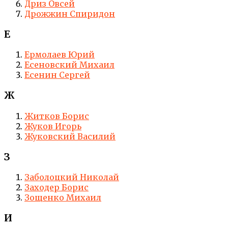
Дриз Овсей
Дрожжин Спиридон
Е
Ермолаев Юрий
Есеновский Михаил
Есенин Сергей
Ж
Житков Борис
Жуков Игорь
Жуковский Василий
З
Заболоцкий Николай
Заходер Борис
Зощенко Михаил
И