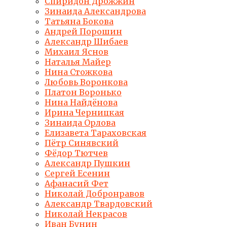
Спиридон Дрожжин
Зинаида Александрова
Татьяна Бокова
Андрей Порошин
Александр Шибаев
Михаил Яснов
Наталья Майер
Нина Стожкова
Любовь Воронкова
Платон Воронько
Нина Найдёнова
Ирина Черницкая
Зинаида Орлова
Елизавета Тараховская
Пётр Синявский
Фёдор Тютчев
Александр Пушкин
Сергей Есенин
Афанасий Фет
Николай Добронравов
Александр Твардовский
Николай Некрасов
Иван Бунин