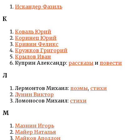
Искандер Фазиль
К
Коваль Юрий
Коринец Юрий
Кривин Феликс
Кружков Григорий
Крылов Иван
Куприн Александр:
рассказы
и
повести
Л
Лермонтов Михаил:
поэмы
,
стихи
Лунин Виктор
Ломоносов Михаил:
стихи
М
Мазнин Игорь
Майер Наталья
Майков Аполлон