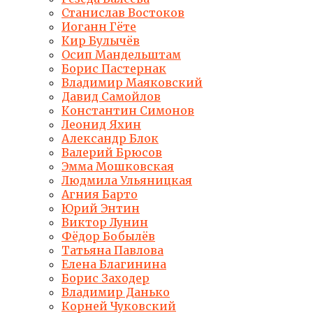
Станислав Востоков
Иоганн Гёте
Кир Булычёв
Осип Мандельштам
Борис Пастернак
Владимир Маяковский
Давид Самойлов
Константин Симонов
Леонид Яхин
Александр Блок
Валерий Брюсов
Эмма Мошковская
Людмила Ульяницкая
Агния Барто
Юрий Энтин
Виктор Лунин
Фёдор Бобылёв
Татьяна Павлова
Елена Благинина
Борис Заходер
Владимир Данько
Корней Чуковский