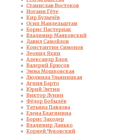
Станислав Востоков
Иоганн Гёте
Кир Булычёв
Осип Мандельштам
Борис Пастернак
Владимир Маяковский
Давид Самойлов
Константин Симонов
Леонид Яхин
Александр Блок
Валерий Брюсов
Эмма Мошковская
Людмила Ульяницкая
Агния Барто
Юрий Энтин
Виктор Лунин
Фёдор Бобылёв
Татьяна Павлова
Елена Благинина
Борис Заходер
Владимир Данько
Корней Чуковский