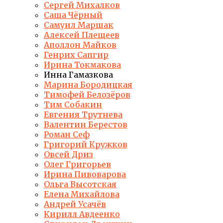
Сергей Михалков
Саша Чёрный
Самуил Маршак
Алексей Плещеев
Аполлон Майков
Генрих Сапгир
Ирина Токмакова
Инна Гамазкова
Марина Бородицкая
Тимофей Белозёров
Тим Собакин
Евгения Трутнева
Валентин Берестов
Роман Сеф
Григорий Кружков
Овсей Дриз
Олег Григорьев
Ирина Пивоварова
Ольга Высотская
Елена Михайлова
Андрей Усачёв
Кирилл Авдеенко