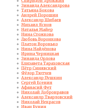
Спиридон Дрожжин
Зинаида Александрова
Татьяна Бокова
Андрей Порошин
Александр Шибаев
Михаил Яснов
Наталья Майер
Нина Стожкова
Любовь Воронкова
Платон Воронько
Нина Найдёнова
Ирина Черницкая
Зинаида Орлова
Елизавета Тараховская
Пётр Синявский
Фёдор Тютчев
Александр Пушкин
Сергей Есенин
Афанасий Фет
Николай Добронравов
Александр Твардовский
Николай Некрасов
Иван Бунин