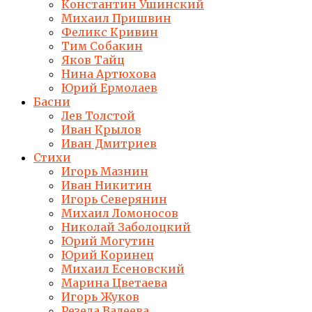
Константин Ушинский
Михаил Пришвин
Феликс Кривин
Тим Собакин
Яков Тайц
Нина Артюхова
Юрий Ермолаев
Басни
Лев Толстой
Иван Крылов
Иван Дмитриев
Стихи
Игорь Мазнин
Иван Никитин
Игорь Северянин
Михаил Ломоносов
Николай Заболоцкий
Юрий Могутин
Юрий Коринец
Михаил Есеновский
Марина Цветаева
Игорь Жуков
Резеда Валеева