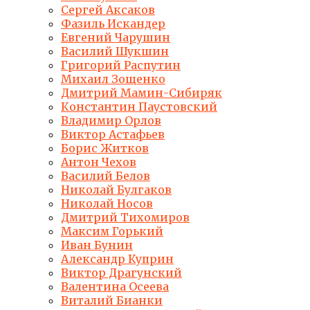
Сергей Аксаков
Фазиль Искандер
Евгений Чарушин
Василий Шукшин
Григорий Распутин
Михаил Зощенко
Дмитрий Мамин-Сибиряк
Константин Паустовский
Владимир Орлов
Виктор Астафьев
Борис Житков
Антон Чехов
Василий Белов
Николай Булгаков
Николай Носов
Дмитрий Тихомиров
Максим Горький
Иван Бунин
Александр Куприн
Виктор Драгунский
Валентина Осеева
Виталий Бианки