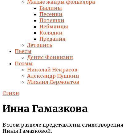
Малые жанры фольклора
Былины
Песенки
Потешки
Небылицы
Колядки
Предания
Летопись
Пьесы
Денис Фонвизин
Поэмы
Николай Некрасов
Александр Пушкин
Михаил Лермонтов
Стихи
Инна Гамазкова
В этом разделе представлены стихотворения
Инны Гамазковой.