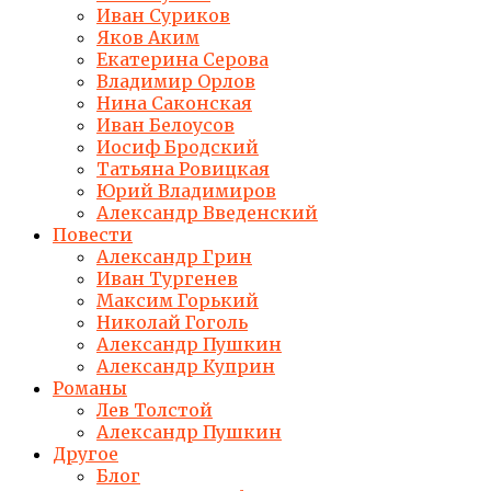
Иван Суриков
Яков Аким
Екатерина Серова
Владимир Орлов
Нина Саконская
Иван Белоусов
Иосиф Бродский
Татьяна Ровицкая
Юрий Владимиров
Александр Введенский
Повести
Александр Грин
Иван Тургенев
Максим Горький
Николай Гоголь
Александр Пушкин
Александр Куприн
Романы
Лев Толстой
Александр Пушкин
Другое
Блог