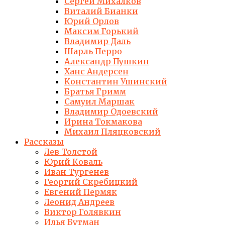
Сергей Михалков
Виталий Бианки
Юрий Орлов
Максим Горький
Владимир Даль
Шарль Перро
Александр Пушкин
Ханс Андерсен
Константин Ушинский
Братья Гримм
Самуил Маршак
Владимир Одоевский
Ирина Токмакова
Михаил Пляцковский
Рассказы
Лев Толстой
Юрий Коваль
Иван Тургенев
Георгий Скребицкий
Евгений Пермяк
Леонид Андреев
Виктор Голявкин
Илья Бутман