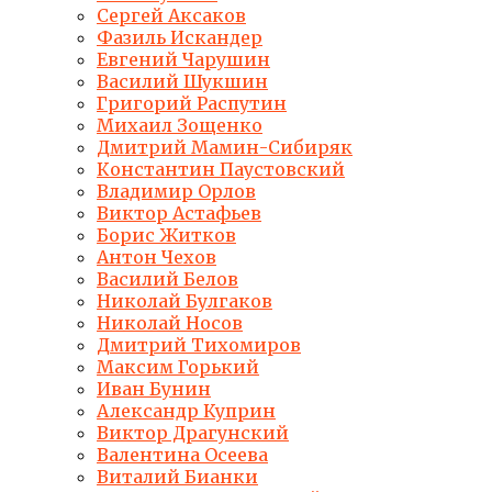
Сергей Аксаков
Фазиль Искандер
Евгений Чарушин
Василий Шукшин
Григорий Распутин
Михаил Зощенко
Дмитрий Мамин-Сибиряк
Константин Паустовский
Владимир Орлов
Виктор Астафьев
Борис Житков
Антон Чехов
Василий Белов
Николай Булгаков
Николай Носов
Дмитрий Тихомиров
Максим Горький
Иван Бунин
Александр Куприн
Виктор Драгунский
Валентина Осеева
Виталий Бианки