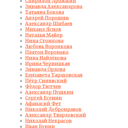
Спиридон Дрожжин
Зинаида Александрова
Татьяна Бокова
Андрей Порошин
Александр Шибаев
Михаил Яснов
Наталья Майер
Нина Стожкова
Любовь Воронкова
Платон Воронько
Нина Найдёнова
Ирина Черницкая
Зинаида Орлова
Елизавета Тараховская
Пётр Синявский
Фёдор Тютчев
Александр Пушкин
Сергей Есенин
Афанасий Фет
Николай Добронравов
Александр Твардовский
Николай Некрасов
Иван Бунин