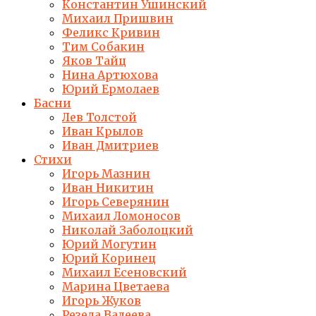
Константин Ушинский
Михаил Пришвин
Феликс Кривин
Тим Собакин
Яков Тайц
Нина Артюхова
Юрий Ермолаев
Басни
Лев Толстой
Иван Крылов
Иван Дмитриев
Стихи
Игорь Мазнин
Иван Никитин
Игорь Северянин
Михаил Ломоносов
Николай Заболоцкий
Юрий Могутин
Юрий Коринец
Михаил Есеновский
Марина Цветаева
Игорь Жуков
Резеда Валеева