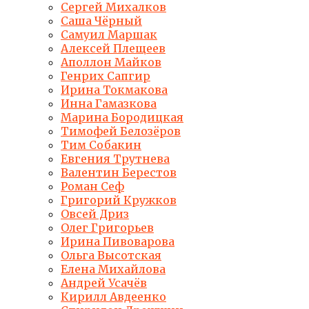
Сергей Михалков
Саша Чёрный
Самуил Маршак
Алексей Плещеев
Аполлон Майков
Генрих Сапгир
Ирина Токмакова
Инна Гамазкова
Марина Бородицкая
Тимофей Белозёров
Тим Собакин
Евгения Трутнева
Валентин Берестов
Роман Сеф
Григорий Кружков
Овсей Дриз
Олег Григорьев
Ирина Пивоварова
Ольга Высотская
Елена Михайлова
Андрей Усачёв
Кирилл Авдеенко