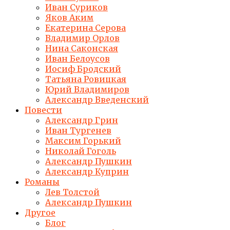
Иван Суриков
Яков Аким
Екатерина Серова
Владимир Орлов
Нина Саконская
Иван Белоусов
Иосиф Бродский
Татьяна Ровицкая
Юрий Владимиров
Александр Введенский
Повести
Александр Грин
Иван Тургенев
Максим Горький
Николай Гоголь
Александр Пушкин
Александр Куприн
Романы
Лев Толстой
Александр Пушкин
Другое
Блог