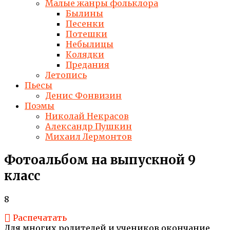
Малые жанры фольклора
Былины
Песенки
Потешки
Небылицы
Колядки
Предания
Летопись
Пьесы
Денис Фонвизин
Поэмы
Николай Некрасов
Александр Пушкин
Михаил Лермонтов
Фотоальбом на выпускной 9
класс
8
Распечатать
Для многих родителей и учеников окончание