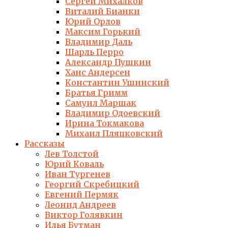
Сергей Михалков
Виталий Бианки
Юрий Орлов
Максим Горький
Владимир Даль
Шарль Перро
Александр Пушкин
Ханс Андерсен
Константин Ушинский
Братья Гримм
Самуил Маршак
Владимир Одоевский
Ирина Токмакова
Михаил Пляцковский
Рассказы
Лев Толстой
Юрий Коваль
Иван Тургенев
Георгий Скребицкий
Евгений Пермяк
Леонид Андреев
Виктор Голявкин
Илья Бутман