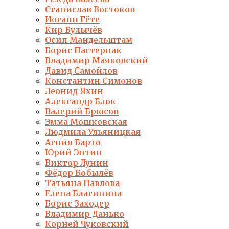
Станислав Востоков
Иоганн Гёте
Кир Булычёв
Осип Мандельштам
Борис Пастернак
Владимир Маяковский
Давид Самойлов
Константин Симонов
Леонид Яхин
Александр Блок
Валерий Брюсов
Эмма Мошковская
Людмила Ульяницкая
Агния Барто
Юрий Энтин
Виктор Лунин
Фёдор Бобылёв
Татьяна Павлова
Елена Благинина
Борис Заходер
Владимир Данько
Корней Чуковский