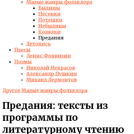
Малые жанры фольклора
Былины
Песенки
Потешки
Небылицы
Колядки
Предания
Летопись
Пьесы
Денис Фонвизин
Поэмы
Николай Некрасов
Александр Пушкин
Михаил Лермонтов
Другое
Малые жанры фольклора
Предания: тексты из
программы по
литературному чтению