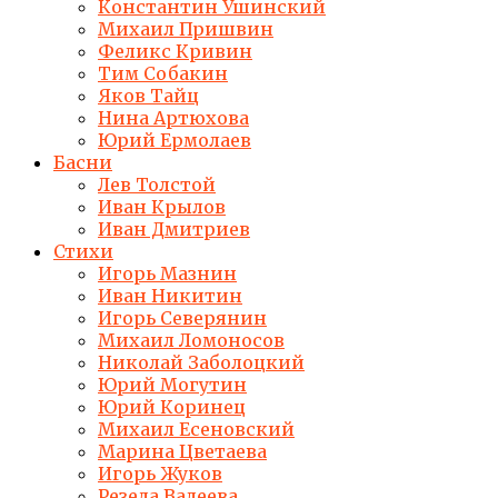
Константин Ушинский
Михаил Пришвин
Феликс Кривин
Тим Собакин
Яков Тайц
Нина Артюхова
Юрий Ермолаев
Басни
Лев Толстой
Иван Крылов
Иван Дмитриев
Стихи
Игорь Мазнин
Иван Никитин
Игорь Северянин
Михаил Ломоносов
Николай Заболоцкий
Юрий Могутин
Юрий Коринец
Михаил Есеновский
Марина Цветаева
Игорь Жуков
Резеда Валеева