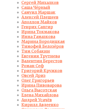
Сергей Михалков
Саша Чёрный
Самуил Маршак
Алексей Плещеев
Аполлон Майков
Генрих Сапгир
Ирина Токмакова
Инна Гамазкова
Марина Бородицкая
Тимофей Белозёров
Тим Собакин
Евгения Трутнева
Валентин Берестов
Роман Сеф
Григорий Кружков
Овсей Дриз
Олег Григорьев
Ирина Пивоварова
Ольга Высотская
Елена Михайлова
Андрей Усачёв
Кирилл Авдеенко