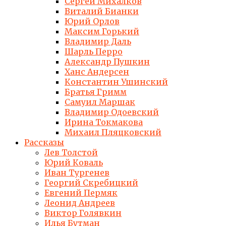
Сергей Михалков
Виталий Бианки
Юрий Орлов
Максим Горький
Владимир Даль
Шарль Перро
Александр Пушкин
Ханс Андерсен
Константин Ушинский
Братья Гримм
Самуил Маршак
Владимир Одоевский
Ирина Токмакова
Михаил Пляцковский
Рассказы
Лев Толстой
Юрий Коваль
Иван Тургенев
Георгий Скребицкий
Евгений Пермяк
Леонид Андреев
Виктор Голявкин
Илья Бутман