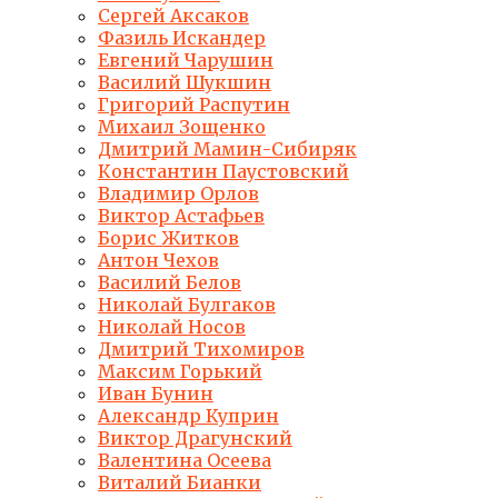
Сергей Аксаков
Фазиль Искандер
Евгений Чарушин
Василий Шукшин
Григорий Распутин
Михаил Зощенко
Дмитрий Мамин-Сибиряк
Константин Паустовский
Владимир Орлов
Виктор Астафьев
Борис Житков
Антон Чехов
Василий Белов
Николай Булгаков
Николай Носов
Дмитрий Тихомиров
Максим Горький
Иван Бунин
Александр Куприн
Виктор Драгунский
Валентина Осеева
Виталий Бианки