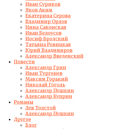
Иван Суриков
Яков Аким
Екатерина Серова
Владимир Орлов
Нина Саконская
Иван Белоусов
Иосиф Бродский
Татьяна Ровицкая
Юрий Владимиров
Александр Введенский
Повести
Александр Грин
Иван Тургенев
Максим Горький
Николай Гоголь
Александр Пушкин
Александр Куприн
Романы
Лев Толстой
Александр Пушкин
Другое
Блог