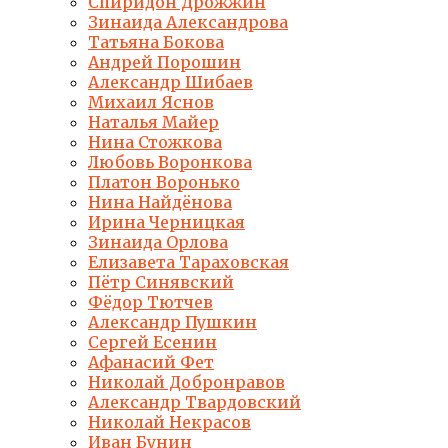
Спиридон Дрожжин
Зинаида Александрова
Татьяна Бокова
Андрей Порошин
Александр Шибаев
Михаил Яснов
Наталья Майер
Нина Стожкова
Любовь Воронкова
Платон Воронько
Нина Найдёнова
Ирина Черницкая
Зинаида Орлова
Елизавета Тараховская
Пётр Синявский
Фёдор Тютчев
Александр Пушкин
Сергей Есенин
Афанасий Фет
Николай Добронравов
Александр Твардовский
Николай Некрасов
Иван Бунин