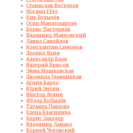
Станислав Востоков
Иоганн Гёте
Кир Булычёв
Осип Мандельштам
Борис Пастернак
Владимир Маяковский
Давид Самойлов
Константин Симонов
Леонид Яхин
Александр Блок
Валерий Брюсов
Эмма Мошковская
Людмила Ульяницкая
Агния Барто
Юрий Энтин
Виктор Лунин
Фёдор Бобылёв
Татьяна Павлова
Елена Благинина
Борис Заходер
Владимир Данько
Корней Чуковский