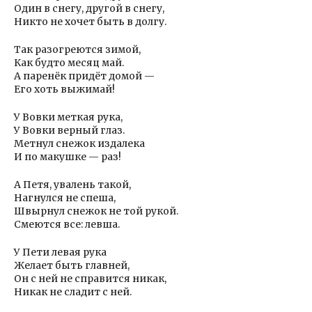
Один в снегу, другой в снегу,
Никто не хочет быть в долгу.
Так разогреются зимой,
Как будто месяц май.
А паренёк придёт домой —
Его хоть выжимай!
У Вовки меткая рука,
У Вовки верный глаз.
Метнул снежок издалека
И по макушке — раз!
А Петя, увалень такой,
Нагнулся не спеша,
Швырнул снежок не той рукой.
Смеются все: левша.
У Пети левая рука
Желает быть главней,
Он с ней не справится никак,
Никак не сладит с ней.