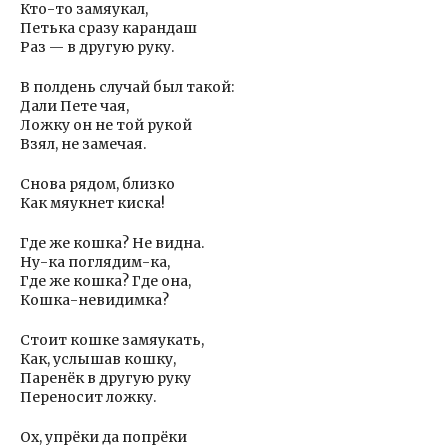
Кто-то замяукал,
Петька сразу карандаш
Раз — в другую руку.
В полдень случай был такой:
Дали Пете чая,
Ложку он не той рукой
Взял, не замечая.
Снова рядом, близко
Как мяукнет киска!
Где же кошка? Не видна.
Ну-ка поглядим-ка,
Где же кошка? Где она,
Кошка-невидимка?
Стоит кошке замяукать,
Как, услышав кошку,
Паренёк в другую руку
Переносит ложку.
Ох, упрёки да попрёки