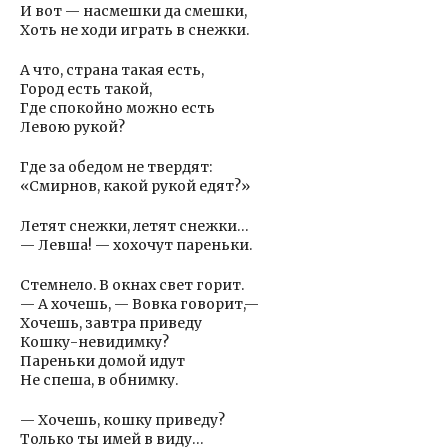
И вот — насмешки да смешки,
Хоть не ходи играть в снежки.
А что, страна такая есть,
Город есть такой,
Где спокойно можно есть
Левою рукой?
Где за обедом не твердят:
«Смирнов, какой рукой едят?»
Летят снежки, летят снежки…
— Левша! — хохочут пареньки.
Стемнело. В окнах свет горит.
— А хочешь, — Вовка говорит,—
Хочешь, завтра приведу
Кошку-невидимку?
Пареньки домой идут
Не спеша, в обнимку.
— Хочешь, кошку приведу?
Только ты имей в виду…