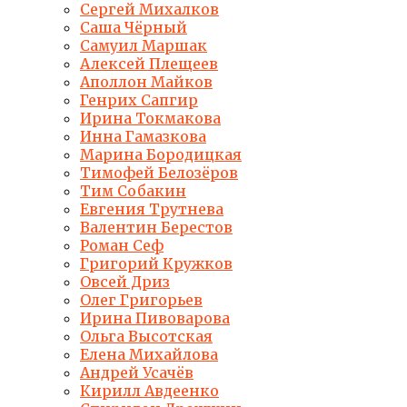
Сергей Михалков
Саша Чёрный
Самуил Маршак
Алексей Плещеев
Аполлон Майков
Генрих Сапгир
Ирина Токмакова
Инна Гамазкова
Марина Бородицкая
Тимофей Белозёров
Тим Собакин
Евгения Трутнева
Валентин Берестов
Роман Сеф
Григорий Кружков
Овсей Дриз
Олег Григорьев
Ирина Пивоварова
Ольга Высотская
Елена Михайлова
Андрей Усачёв
Кирилл Авдеенко