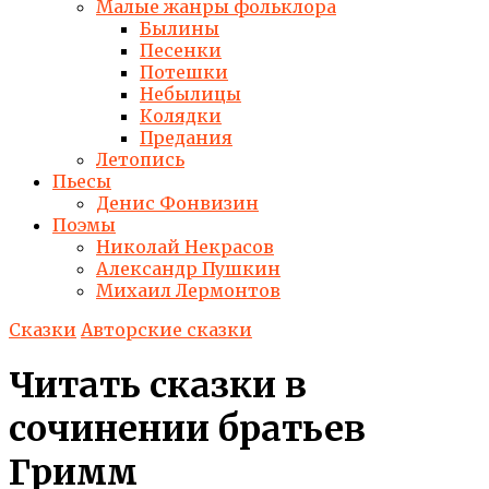
Малые жанры фольклора
Былины
Песенки
Потешки
Небылицы
Колядки
Предания
Летопись
Пьесы
Денис Фонвизин
Поэмы
Николай Некрасов
Александр Пушкин
Михаил Лермонтов
Сказки
Авторские сказки
Читать сказки в
сочинении братьев
Гримм