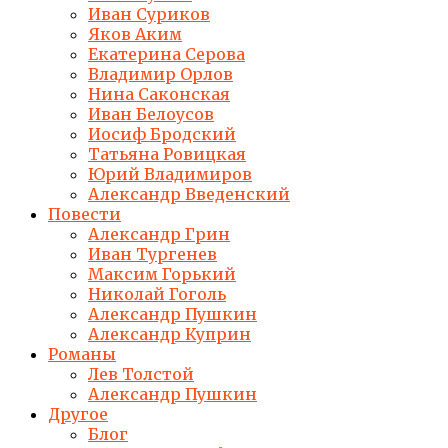
Иван Суриков
Яков Аким
Екатерина Серова
Владимир Орлов
Нина Саконская
Иван Белоусов
Иосиф Бродский
Татьяна Ровицкая
Юрий Владимиров
Александр Введенский
Повести
Александр Грин
Иван Тургенев
Максим Горький
Николай Гоголь
Александр Пушкин
Александр Куприн
Романы
Лев Толстой
Александр Пушкин
Другое
Блог