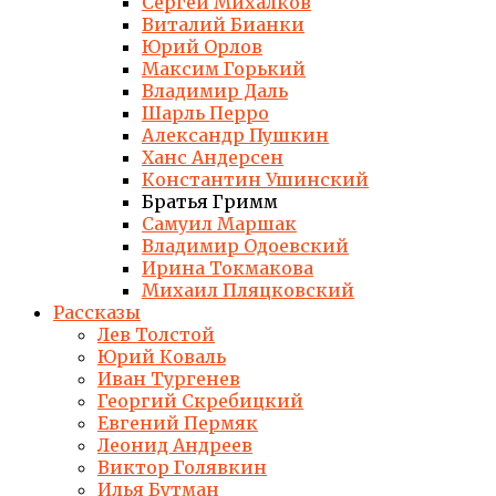
Сергей Михалков
Виталий Бианки
Юрий Орлов
Максим Горький
Владимир Даль
Шарль Перро
Александр Пушкин
Ханс Андерсен
Константин Ушинский
Братья Гримм
Самуил Маршак
Владимир Одоевский
Ирина Токмакова
Михаил Пляцковский
Рассказы
Лев Толстой
Юрий Коваль
Иван Тургенев
Георгий Скребицкий
Евгений Пермяк
Леонид Андреев
Виктор Голявкин
Илья Бутман