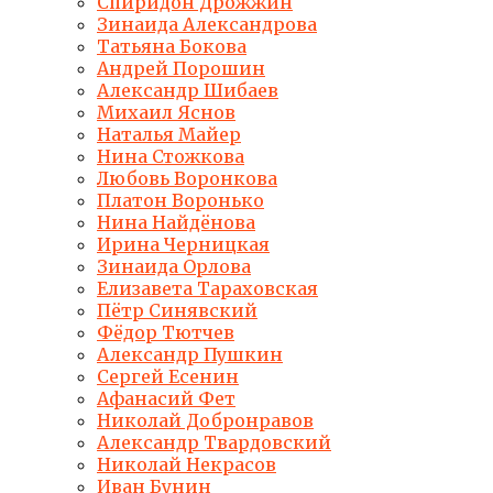
Спиридон Дрожжин
Зинаида Александрова
Татьяна Бокова
Андрей Порошин
Александр Шибаев
Михаил Яснов
Наталья Майер
Нина Стожкова
Любовь Воронкова
Платон Воронько
Нина Найдёнова
Ирина Черницкая
Зинаида Орлова
Елизавета Тараховская
Пётр Синявский
Фёдор Тютчев
Александр Пушкин
Сергей Есенин
Афанасий Фет
Николай Добронравов
Александр Твардовский
Николай Некрасов
Иван Бунин