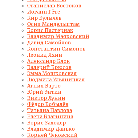
Станислав Востоков
Иоганн Гёте
Кир Булычёв
Осип Мандельштам
Борис Пастернак
Владимир Маяковский
Давид Самойлов
Константин Симонов
Леонид Яхин
Александр Блок
Валерий Брюсов
Эмма Мошковская
Людмила Ульяницкая
Агния Барто
Юрий Энтин
Виктор Лунин
Фёдор Бобылёв
Татьяна Павлова
Елена Благинина
Борис Заходер
Владимир Данько
Корней Чуковский