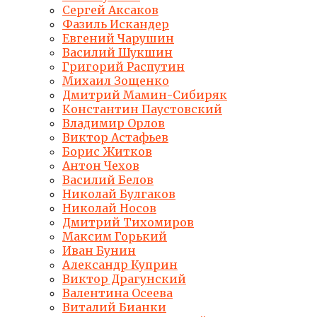
Сергей Аксаков
Фазиль Искандер
Евгений Чарушин
Василий Шукшин
Григорий Распутин
Михаил Зощенко
Дмитрий Мамин-Сибиряк
Константин Паустовский
Владимир Орлов
Виктор Астафьев
Борис Житков
Антон Чехов
Василий Белов
Николай Булгаков
Николай Носов
Дмитрий Тихомиров
Максим Горький
Иван Бунин
Александр Куприн
Виктор Драгунский
Валентина Осеева
Виталий Бианки