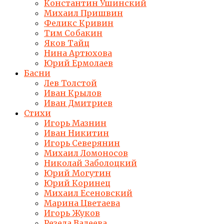
Константин Ушинский
Михаил Пришвин
Феликс Кривин
Тим Собакин
Яков Тайц
Нина Артюхова
Юрий Ермолаев
Басни
Лев Толстой
Иван Крылов
Иван Дмитриев
Стихи
Игорь Мазнин
Иван Никитин
Игорь Северянин
Михаил Ломоносов
Николай Заболоцкий
Юрий Могутин
Юрий Коринец
Михаил Есеновский
Марина Цветаева
Игорь Жуков
Резеда Валеева