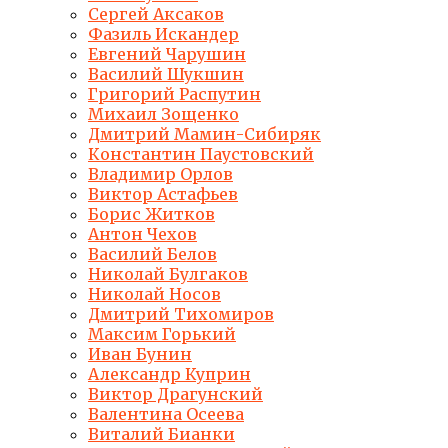
Сергей Аксаков
Фазиль Искандер
Евгений Чарушин
Василий Шукшин
Григорий Распутин
Михаил Зощенко
Дмитрий Мамин-Сибиряк
Константин Паустовский
Владимир Орлов
Виктор Астафьев
Борис Житков
Антон Чехов
Василий Белов
Николай Булгаков
Николай Носов
Дмитрий Тихомиров
Максим Горький
Иван Бунин
Александр Куприн
Виктор Драгунский
Валентина Осеева
Виталий Бианки