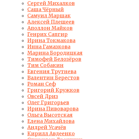
Сергей Михалков
Саша Чёрный
Самуил Маршак
Алексей Плещеев
Аполлон Майков
Генрих Сапгир
Ирина Токмакова
Инна Гамазкова
Марина Бородицкая
Тимофей Белозёров
Тим Собакин
Евгения Трутнева
Валентин Берестов
Роман Сеф
Григорий Кружков
Овсей Дриз
Олег Григорьев
Ирина Пивоварова
Ольга Высотская
Елена Михайлова
Андрей Усачёв
Кирилл Авдеенко