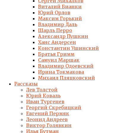
Сергей Михалков
Виталий Бианки
Юрий Орлов
Максим Горький
Владимир Даль
Шарль Перро
Александр Пушкин
Ханс Андерсен
Константин Ушинский
Братья Гримм
Самуил Маршак
Владимир Одоевский
Ирина Токмакова
Михаил Пляцковский
Рассказы
Лев Толстой
Юрий Коваль
Иван Тургенев
Георгий Скребицкий
Евгений Пермяк
Леонид Андреев
Виктор Голявкин
Илья Бутман