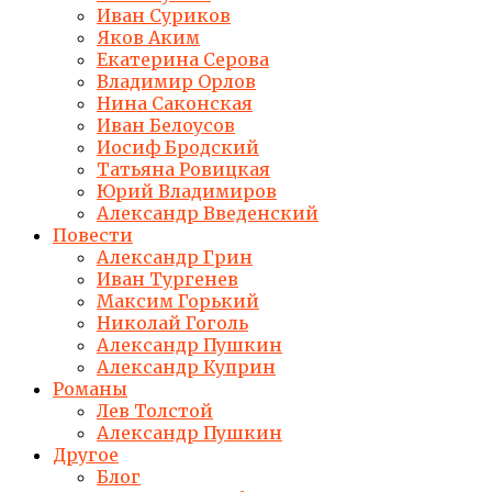
Иван Суриков
Яков Аким
Екатерина Серова
Владимир Орлов
Нина Саконская
Иван Белоусов
Иосиф Бродский
Татьяна Ровицкая
Юрий Владимиров
Александр Введенский
Повести
Александр Грин
Иван Тургенев
Максим Горький
Николай Гоголь
Александр Пушкин
Александр Куприн
Романы
Лев Толстой
Александр Пушкин
Другое
Блог