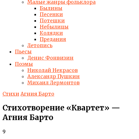
Малые жанры фольклора
Былины
Песенки
Потешки
Небылицы
Колядки
Предания
Летопись
Пьесы
Денис Фонвизин
Поэмы
Николай Некрасов
Александр Пушкин
Михаил Лермонтов
Стихи
Агния Барто
Стихотворение «Квартет» —
Агния Барто
9