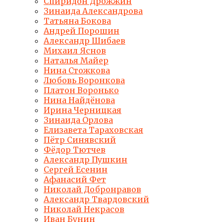
Спиридон Дрожжин
Зинаида Александрова
Татьяна Бокова
Андрей Порошин
Александр Шибаев
Михаил Яснов
Наталья Майер
Нина Стожкова
Любовь Воронкова
Платон Воронько
Нина Найдёнова
Ирина Черницкая
Зинаида Орлова
Елизавета Тараховская
Пётр Синявский
Фёдор Тютчев
Александр Пушкин
Сергей Есенин
Афанасий Фет
Николай Добронравов
Александр Твардовский
Николай Некрасов
Иван Бунин