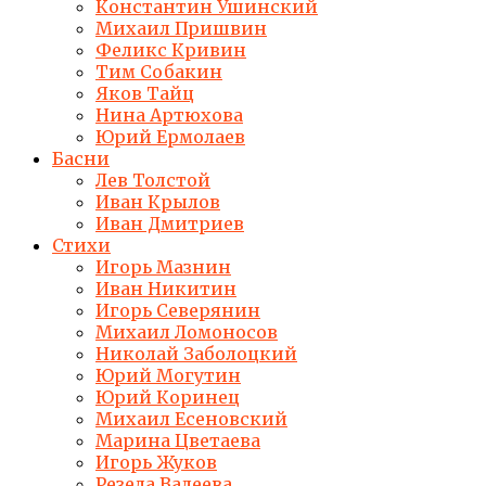
Константин Ушинский
Михаил Пришвин
Феликс Кривин
Тим Собакин
Яков Тайц
Нина Артюхова
Юрий Ермолаев
Басни
Лев Толстой
Иван Крылов
Иван Дмитриев
Стихи
Игорь Мазнин
Иван Никитин
Игорь Северянин
Михаил Ломоносов
Николай Заболоцкий
Юрий Могутин
Юрий Коринец
Михаил Есеновский
Марина Цветаева
Игорь Жуков
Резеда Валеева