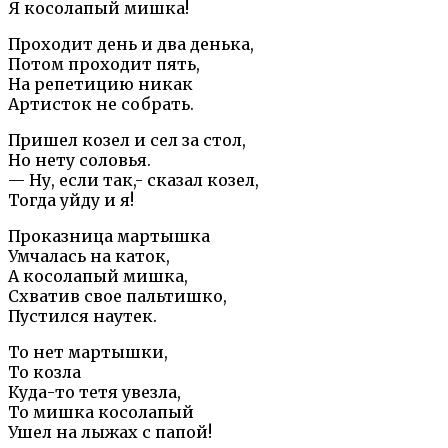
Я косолапый мишка!
Проходит день и два денька,
Потом проходит пять,
На репетицию никак
Артисток не собрать.
Пришел козел и сел за стол,
Но нету соловья.
— Ну, если так,- сказал козел,
Тогда уйду и я!
Проказница мартышка
Умчалась на каток,
А косолапый мишка,
Схватив свое пальтишко,
Пустился наутек.
То нет мартышки,
То козла
Куда-то тетя увезла,
То мишка косолапый
Ушел на лыжах с папой!