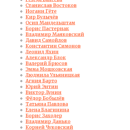
Станислав Востоков
Иоганн Гёте
Кир Булычёв
Осип Мандельштам
Борис Пастернак
Владимир Маяковский
Давид Самойлов
Константин Симонов
Леонид Яхин
Александр Блок
Валерий Брюсов
Эмма Мошковская
Людмила Ульяницкая
Агния Барто
Юрий Энтин
Виктор Лунин
Фёдор Бобылёв
Татьяна Павлова
Елена Благинина
Борис Заходер
Владимир Данько
Корней Чуковский