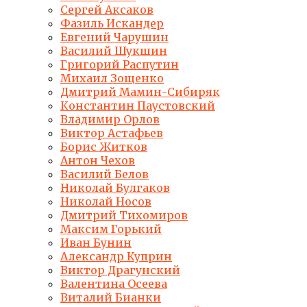
Сергей Аксаков
Фазиль Искандер
Евгений Чарушин
Василий Шукшин
Григорий Распутин
Михаил Зощенко
Дмитрий Мамин-Сибиряк
Константин Паустовский
Владимир Орлов
Виктор Астафьев
Борис Житков
Антон Чехов
Василий Белов
Николай Булгаков
Николай Носов
Дмитрий Тихомиров
Максим Горький
Иван Бунин
Александр Куприн
Виктор Драгунский
Валентина Осеева
Виталий Бианки