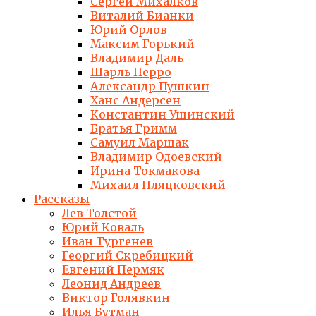
Сергей Михалков
Виталий Бианки
Юрий Орлов
Максим Горький
Владимир Даль
Шарль Перро
Александр Пушкин
Ханс Андерсен
Константин Ушинский
Братья Гримм
Самуил Маршак
Владимир Одоевский
Ирина Токмакова
Михаил Пляцковский
Рассказы
Лев Толстой
Юрий Коваль
Иван Тургенев
Георгий Скребицкий
Евгений Пермяк
Леонид Андреев
Виктор Голявкин
Илья Бутман