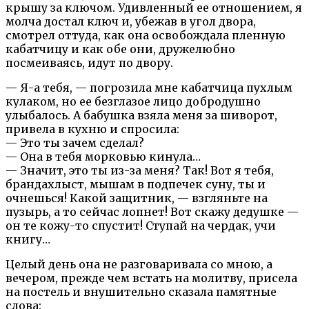
крышу за ключом. Удивленный ее отношением, я
молча достал ключ и, убежав в угол двора,
смотрел оттуда, как она освобождала пленную
кабатчицу и как обе они, дружелюбно
посмеиваясь, идут по двору.
— Я-а тебя, — погрозила мне кабатчица пухлым
кулаком, но ее безглазое лицо добродушно
улыбалось. А бабушка взяла меня за шиворот,
привела в кухню и спросила:
— Это ты зачем сделал?
— Она в тебя морковью кинула…
— Значит, это ты из-за меня? Так! Вот я тебя,
брандахлыст, мышам в подпечек суну, ты и
очнешься! Какой защитник, — взгляньте на
пузырь, а то сейчас лопнет! Вот скажу дедушке —
он те кожу-то спустит! Ступай на чердак, учи
книгу…
Целый день она не разговаривала со мною, а
вечером, прежде чем встать на молитву, присела
на постель и внушительно сказала памятные
слова: