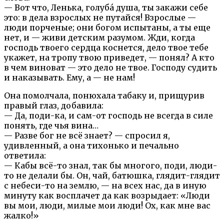
— Вот что, Ленька, голуба́ душа, ты закажи себе
это: в дела взрослых не путайся! Взрослые —
люди порченые; они богом испытаны, а ты еще
нет, и — живи детским разумом. Жди, когда
господь твоего сердца коснется, дело твое тебе
укажет, на тропу твою приведет, — понял? А кто
в чем виноват — это дело не твое. Господу судить
и наказывать. Ему, а — не нам!
Она помолчала, понюхала табаку и, прищурив
правый глаз, добавила:
— Да, поди-ка, и сам-от господь не всегда в силе
понять, где чья вина…
— Разве бог не всё знает? — спросил я,
удивленный, а она тихонько и печально
ответила:
— Кабы всё-то знал, так бы многого, поди, люди-
то не делали бы. Он, чай, батюшка, глядит-глядит
с небеси-то на землю, — на всех нас, да в иную
минуту как восплачет да как возрыдает: «Люди
вы мои, люди, милые мои люди! Ох, как мне вас
жалко!»