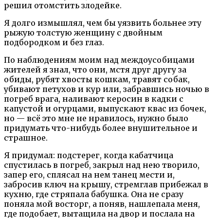
решил отомстить злодейке.
Я долго измышлял, чем бы уязвить больнее эту
рыжую толстую женщину с двойным
подбородком и без глаз.
По наблюдениям моим над междоусобицами
жителей я знал, что они, мстя друг другу за
обиды, рубят хвосты кошкам, травят собак,
убивают петухов и кур или, забравшись ночью в
погреб врага, наливают керосин в кадки с
капустой и огурцами, выпускают квас из бочек,
но — всё это мне не нравилось, нужно было
придумать что-нибудь более внушительное и
страшное.
Я придумал: подстерег, когда кабатчица
спустилась в погреб, закрыл над нею творило,
запер его, сплясал на нем танец мести и,
забросив ключ на крышу, стремглав прибежал в
кухню, где стряпала бабушка. Она не сразу
поняла мой восторг, а поняв, нашлепала меня,
где подобает, вытащила на двор и послала на