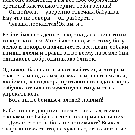
еретица! Как только терпит тебя господь!
— Он поймет, — уверенно отвечала бабушка. —
Ему что ни говори — он разберет…
— Чуваша проклятая! Эх вы-и…
Ее бог был весь день с нею, она даже животным
говорила о нем. Мне было ясно, что этому богу
легко и покорно подчиняется всё: люди, собаки,
птицы, пчелы и травы; он ко всему на земле был
одинаково добр, одинаково близок.
Однажды балованный кот кабатчицы, хитрый
сластена и подхалим, дымчатый, золотоглазый,
любимец всего двора, притащил из сада скворца;
бабушка отняла измученную птицу и стала
упрекать кота:
— Бога ты не боишься, злодей подлый!
Кабатчица и дворник посмеялись над этими
словами, но бабушка гневно закричала на них:
— Думаете: скоты бога не понимают? Всякая
тварь понимает это, не хуже вас, безжалостные…