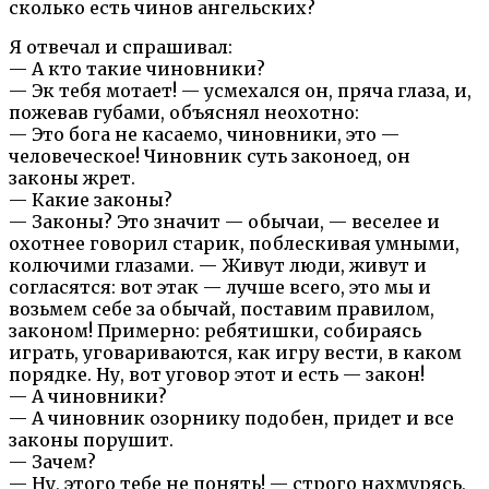
сколько есть чинов ангельских?
Я отвечал и спрашивал:
— А кто такие чиновники?
— Эк тебя мотает! — усмехался он, пряча глаза, и,
пожевав губами, объяснял неохотно:
— Это бога не касаемо, чиновники, это —
человеческое! Чиновник суть законоед, он
законы жрет.
— Какие законы?
— Законы? Это значит — обычаи, — веселее и
охотнее говорил старик, поблескивая умными,
колючими глазами. — Живут люди, живут и
согласятся: вот этак — лучше всего, это мы и
возьмем себе за обычай, поставим правилом,
законом! Примерно: ребятишки, собираясь
играть, уговариваются, как игру вести, в каком
порядке. Ну, вот уговор этот и есть — закон!
— А чиновники?
— А чиновник озорнику подобен, придет и все
законы порушит.
— Зачем?
— Ну, этого тебе не понять! — строго нахмурясь,