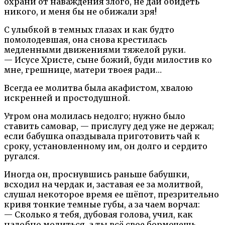
охрани от наваждения злого, не дай обидеть
никого, и меня бы не обижали зря!
С улыбкой в темных глазах и как будто
помолодевшая, она снова крестилась
медленными движениями тяжелой руки.
— Исусе Христе, сыне божий, буди милостив ко
мне, грешнице, матери твоея ради…
Всегда ее молитва была акафистом, хвалою
искренней и простодушной.
Утром она молилась недолго; нужно было
ставить самовар, — прислугу дед уже не держал;
если бабушка опаздывала приготовить чай к
сроку, установленному им, он долго и сердито
ругался.
Иногда он, проснувшись раньше бабушки,
всходил на чердак и, заставая ее за молитвой,
слушал некоторое время ее шёпот, презрительно
кривя тонкие темные губы, а за чаем ворчал:
— Сколько я тебя, дубовая голова, учил, как
надобно молиться, а ты всё свое бормочешь,