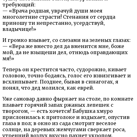
требующий:
— «Врача родшая, уврачуй души моея
многолетние страсти! Стенания от сердца
приношу ти непрестанно, усердствуй,
владычице!»
И громко взывает, со слезами на зеленых глазах:
— «Вера же вместо дел да вменится мне, боже
мой, да не взыщеши дел, отнюдь оправдающих
мя!»
Теперь он крестится часто, судорожно, кивает
головою, точно бодаясь, голос его взвизгивает и
всхлипывает. Позднее, бывая в синагогах, я
понял, что дед молился, как еврей.
Уже самовар давно фыркает на столе, по комнате
плавает горячий запах ржаных лепешек с
творогом, — есть хочется! Бабушка хмуро
прислонилась к притолоке и вздыхает, опустив
глаза в пол; в окно из сада смотрит веселое
солнце, на деревьях жемчугами сверкает роса,
утренний воздух вкусно пахнет укропом,