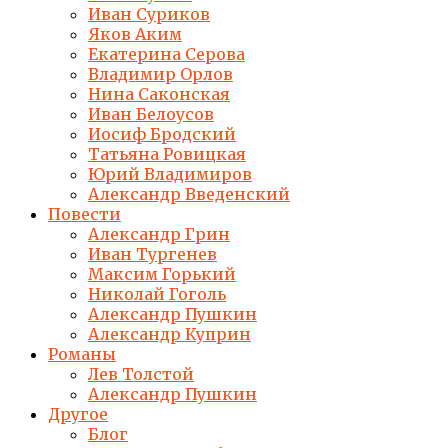
Иван Суриков
Яков Аким
Екатерина Серова
Владимир Орлов
Нина Саконская
Иван Белоусов
Иосиф Бродский
Татьяна Ровицкая
Юрий Владимиров
Александр Введенский
Повести
Александр Грин
Иван Тургенев
Максим Горький
Николай Гоголь
Александр Пушкин
Александр Куприн
Романы
Лев Толстой
Александр Пушкин
Другое
Блог