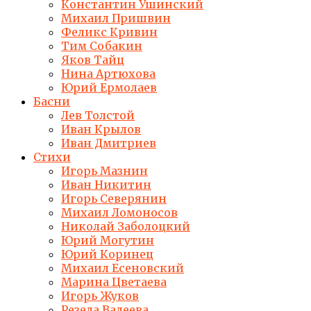
Константин Ушинский
Михаил Пришвин
Феликс Кривин
Тим Собакин
Яков Тайц
Нина Артюхова
Юрий Ермолаев
Басни
Лев Толстой
Иван Крылов
Иван Дмитриев
Стихи
Игорь Мазнин
Иван Никитин
Игорь Северянин
Михаил Ломоносов
Николай Заболоцкий
Юрий Могутин
Юрий Коринец
Михаил Есеновский
Марина Цветаева
Игорь Жуков
Резеда Валеева