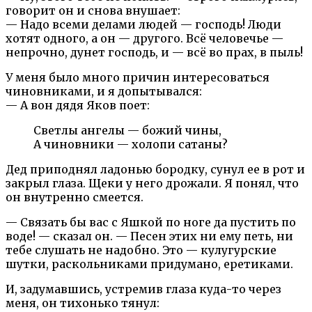
говорит он и снова внушает:
— Надо всеми делами людей — господь! Люди
хотят одного, а он — другого. Всё человечье —
непрочно, дунет господь, и — всё во прах, в пыль!
У меня было много причин интересоваться
чиновниками, и я допытывался:
— А вон дядя Яков поет:
Светлы ангелы — божий чины,
А чиновники — холопи сатаны?
Дед приподнял ладонью бородку, сунул ее в рот и
закрыл глаза. Щеки у него дрожали. Я понял, что
он внутренно смеется.
— Связать бы вас с Яшкой по ноге да пустить по
воде! — сказал он. — Песен этих ни ему петь, ни
тебе слушать не надобно. Это — кулугурские
шутки, раскольниками придумано, еретиками.
И, задумавшись, устремив глаза куда-то через
меня, он тихонько тянул: