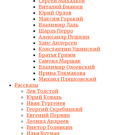
Сергей Михалков
Виталий Бианки
Юрий Орлов
Максим Горький
Владимир Даль
Шарль Перро
Александр Пушкин
Ханс Андерсен
Константин Ушинский
Братья Гримм
Самуил Маршак
Владимир Одоевский
Ирина Токмакова
Михаил Пляцковский
Рассказы
Лев Толстой
Юрий Коваль
Иван Тургенев
Георгий Скребицкий
Евгений Пермяк
Леонид Андреев
Виктор Голявкин
Илья Бутман