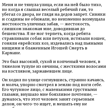
Меня и не тянула улица, если на ней было тихо,
но когда я слышал веселый ребячий гам, то
убегал со двора, не глядя на дедов запрет. Синяки
и ссадины не обижали, но неизменно возмущала
жестокость уличных забав, — жестокость,
слишком знакомая мне, доводившая до
бешенства. Я не мог терпеть, когда ребята
стравливали собак или петухов, истязали кошек,
гоняли еврейских коз, издевались над пьяными
нищими и блаженным Игошей Смерть в
Кармане.
Это был высокий, сухой и копченый человек, в
тяжелом тулупе из овчины, с жесткими волосами
на костлявом, заржавевшем лице.
Он ходил по улице согнувшись, странно качаясь,
и молча, упорно смотрел в землю под ноги себе.
Его чугунное лицо, с маленькими грустными
глазами, внушало мне боязливое почтение, —
думалось, что этот человек занят серьезным
делом, он чего-то ищет, и мешать ему не