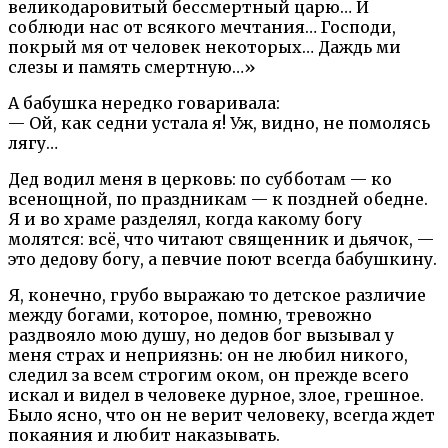
великодаровитый бессмертный царю… И
соблюди нас от всякого мечтания… Господи,
покрый мя от человек некоторых… Даждь ми
слезы и память смертную…»
А бабушка нередко говаривала:
— Ой, как седни устала я! Уж, видно, не помолясь
лягу…
Дед водил меня в церковь: по субботам — ко
всенощной, по праздникам — к поздней обедне.
Я и во храме разделял, когда какому богу
молятся: всё, что читают священник и дьячок, —
это дедову богу, а певчие поют всегда бабушкину.
Я, конечно, грубо выражаю то детское различие
между богами, которое, помню, тревожно
раздвояло мою душу, но дедов бог вызывал у
меня страх и неприязнь: он не любил никого,
следил за всем строгим оком, он прежде всего
искал и видел в человеке дурное, злое, грешное.
Было ясно, что он не верит человеку, всегда ждет
покаяния и любит наказывать.