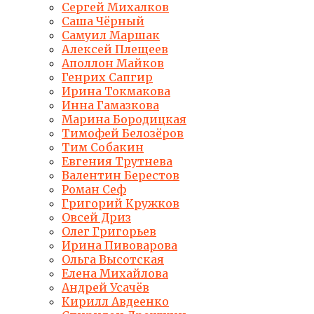
Сергей Михалков
Саша Чёрный
Самуил Маршак
Алексей Плещеев
Аполлон Майков
Генрих Сапгир
Ирина Токмакова
Инна Гамазкова
Марина Бородицкая
Тимофей Белозёров
Тим Собакин
Евгения Трутнева
Валентин Берестов
Роман Сеф
Григорий Кружков
Овсей Дриз
Олег Григорьев
Ирина Пивоварова
Ольга Высотская
Елена Михайлова
Андрей Усачёв
Кирилл Авдеенко