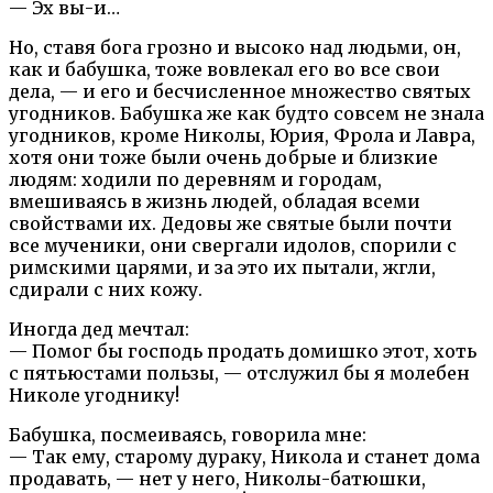
— Эх вы-и…
Но, ставя бога грозно и высоко над людьми, он,
как и бабушка, тоже вовлекал его во все свои
дела, — и его и бесчисленное множество святых
угодников. Бабушка же как будто совсем не знала
угодников, кроме Николы, Юрия, Фрола и Лавра,
хотя они тоже были очень добрые и близкие
людям: ходили по деревням и городам,
вмешиваясь в жизнь людей, обладая всеми
свойствами их. Дедовы же святые были почти
все мученики, они свергали идолов, спорили с
римскими царями, и за это их пытали, жгли,
сдирали с них кожу.
Иногда дед мечтал:
— Помог бы господь продать домишко этот, хоть
с пятьюстами пользы, — отслужил бы я молебен
Николе угоднику!
Бабушка, посмеиваясь, говорила мне:
— Так ему, старому дураку, Никола и станет дома
продавать, — нет у него, Николы-батюшки,