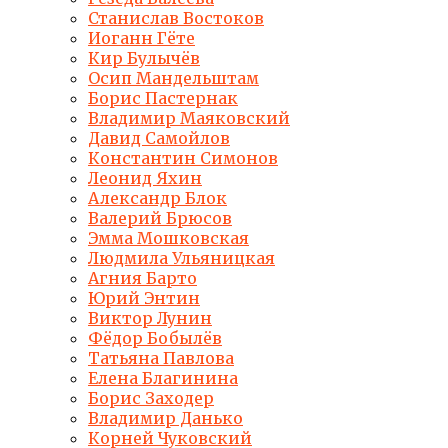
Станислав Востоков
Иоганн Гёте
Кир Булычёв
Осип Мандельштам
Борис Пастернак
Владимир Маяковский
Давид Самойлов
Константин Симонов
Леонид Яхин
Александр Блок
Валерий Брюсов
Эмма Мошковская
Людмила Ульяницкая
Агния Барто
Юрий Энтин
Виктор Лунин
Фёдор Бобылёв
Татьяна Павлова
Елена Благинина
Борис Заходер
Владимир Данько
Корней Чуковский