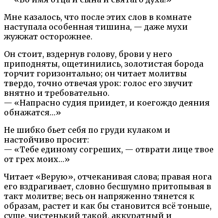
Мне казалось, что после этих слов в комнате
наступала особенная тишина, — даже мухи
жужжат осторожнее.
Он стоит, вздернув голову, брови у него
приподняты, ощетинились, золотистая борода
торчит горизонтально; он читает молитвы
твердо, точно отвечая урок: голос его звучит
внятно и требовательно.
— «Напрасно судия приидет, и коегождо деяния
обнажатся…»
Не шибко бьет себя по груди кулаком и
настойчиво просит:
— «Тебе единому согреших, — отврати лице твое
от грех моих…»
Читает «Верую», отчеканивая слова; правая нога
его вздрагивает, словно бесшумно притопывая в
такт молитве; весь он напряженно тянется к
образам, растет и как бы становится всё тоньше,
суше, чистенький такой, аккуратный и