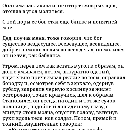
Она сама заплакала и, не отирая мокрых щек,
отошла в угол молиться.
С той поры ее бог стал еще ближе и понятней
мне.
Дед, поучая меня, тоже говорил, что бог —
существо вездесущее, всеведущее, всевидящее,
добрая помощь людям во всех делах, но молился
он не так, как бабушка.
Утром, перед тем как встать в угол к образам, он
долго умывался, потом, аккуратно одетый,
тщательно причесывал рыжие волосы, оправлял
бородку и, осмотрев себя в зеркало, одернув
рубаху, заправив черную косынку за жилет,
осторожно, точно крадучись, шел к образам.
Становился он всегда на один и тот же сучок
половицы, подобный лошадиному глазу, с
минуту стоял молча, опустив голову, вытянув
руки вдоль тела, как солдат. Потом, прямой и
тонкий, внушительно говорил:
— «Во имя отца и сына и святаго духа!»