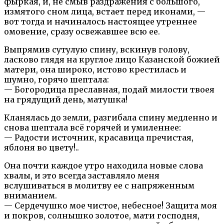
фыркая, и, не смыв раздражения с большого,
измятого сном лица, встает перед иконами, —
вот тогда и начиналось настоящее утреннее
омовение, сразу освежавшее всю ее.
Выпрямив сутулую спину, вскинув голову,
ласково глядя на круглое лицо Казанской божией
матери, она широко, истово крестилась и
шумно, горячо шептала:
— Богородица преславная, подай милости твоея
на грядущий день, матушка!
Кланялась до земли, разгибала спину медленно и
снова шептала всё горячей и умиленнее:
— Радости источник, красавица пречистая,
яблоня во цвету!..
Она почти каждое утро находила новые слова
хвалы, и это всегда заставляло меня
вслушиваться в молитву ее с напряженным
вниманием.
— Сердечушко мое чистое, небесное! Защита моя
и покров, солнышко золотое, мати господня,