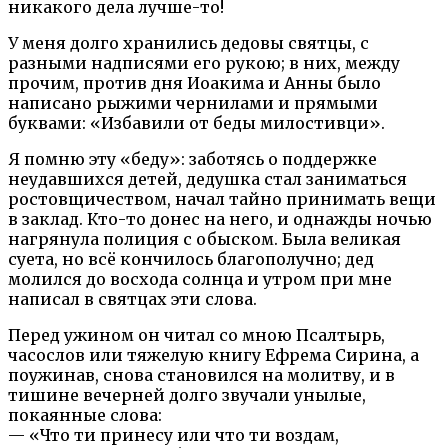
никакого дела лучше-то!
У меня долго хранились дедовы святцы, с
разными надписями его рукою; в них, между
прочим, против дня Иоакима и Анны было
написано рыжими чернилами и прямыми
буквами: «Избавили от беды милостивци».
Я помню эту «беду»: заботясь о поддержке
неудавшихся детей, дедушка стал заниматься
ростовщичеством, начал тайно принимать вещи
в заклад. Кто-то донес на него, и однажды ночью
нагрянула полиция с обыском. Была великая
суета, но всё кончилось благополучно; дед
молился до восхода солнца и утром при мне
написал в святцах эти слова.
Перед ужином он читал со мною Псалтырь,
часослов или тяжелую книгу Ефрема Сирина, а
поужинав, снова становился на молитву, и в
тишине вечерней долго звучали унылые,
покаянные слова:
— «Что ти принесу или что ти воздам,