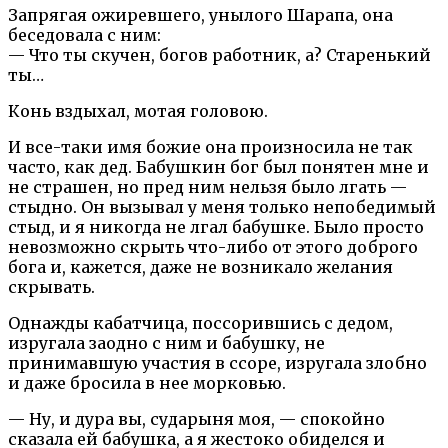
Запрягая ожиревшего, унылого Шарапа, она
беседовала с ним:
— Что ты скучен, богов работник, а? Старенький
ты…
Конь вздыхал, мотая головою.
И все-таки имя божие она произносила не так
часто, как дед. Бабушкин бог был понятен мне и
не страшен, но пред ним нельзя было лгать —
стыдно. Он вызывал у меня только непобедимый
стыд, и я никогда не лгал бабушке. Было просто
невозможно скрыть что-либо от этого доброго
бога и, кажется, даже не возникало желания
скрывать.
Однажды кабатчица, поссорившись с дедом,
изругала заодно с ним и бабушку, не
принимавшую участия в ссоре, изругала злобно
и даже бросила в нее морковью.
— Ну, и дура вы, сударыня моя, — спокойно
сказала ей бабушка, а я жестоко обиделся и