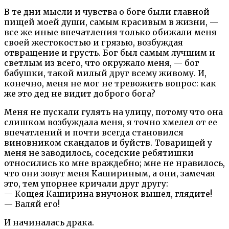
В те дни мысли и чувства о боге были главной
пищей моей души, самым красивым в жизни, —
все же иные впечатления только обижали меня
своей жестокостью и грязью, возбуждая
отвращение и грусть. Бог был самым лучшим и
светлым из всего, что окружало меня, — бог
бабушки, такой милый друг всему живому. И,
конечно, меня не мог не тревожить вопрос: как
же это дед не видит доброго бога?
Меня не пускали гулять на улицу, потому что она
слишком возбуждала меня, я точно хмелел от ее
впечатлений и почти всегда становился
виновником скандалов и буйств. Товарищей у
меня не заводилось, соседские ребятишки
относились ко мне враждебно; мне не нравилось,
что они зовут меня Кашириным, а они, замечая
это, тем упорнее кричали друг другу:
— Кощея Каширина внучонок вышел, глядите!
— Валяй его!
И начиналась драка.