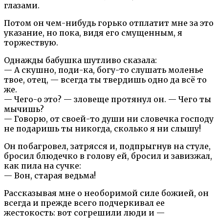
глазами.
Потом он чем-нибудь горько отплатит мне за это
указание, но пока, видя его смущенным, я
торжествую.
Однажды бабушка шутливо сказала:
— А скушно, поди-ка, богу-то слушать моленье
твое, отец, — всегда ты твердишь одно да всё то
же.
— Чего-о это? — зловеще протянул он. — Чего ты
мычишь?
— Говорю, от своей-то души ни словечка господу
не подаришь ты никогда, сколько я ни слышу!
Он побагровел, затрясся и, подпрыгнув на стуле,
бросил блюдечко в голову ей, бросил и завизжал,
как пила на сучке:
— Вон, старая ведьма!
Рассказывая мне о необоримой силе божией, он
всегда и прежде всего подчеркивал ее
жестокость: вот согрешили люди и —