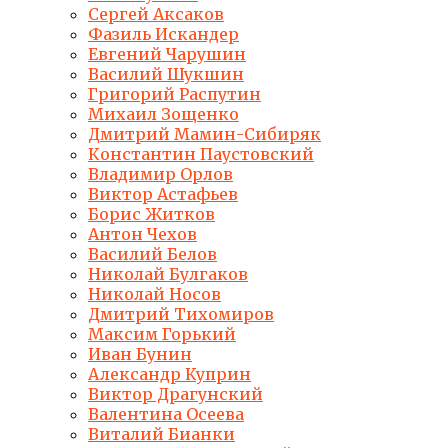
Сергей Аксаков
Фазиль Искандер
Евгений Чарушин
Василий Шукшин
Григорий Распутин
Михаил Зощенко
Дмитрий Мамин-Сибиряк
Константин Паустовский
Владимир Орлов
Виктор Астафьев
Борис Житков
Антон Чехов
Василий Белов
Николай Булгаков
Николай Носов
Дмитрий Тихомиров
Максим Горький
Иван Бунин
Александр Куприн
Виктор Драгунский
Валентина Осеева
Виталий Бианки