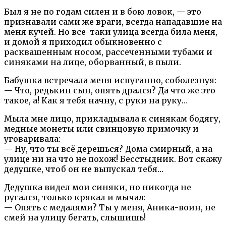
Был я не по годам силен и в бою ловок, — это
признавали сами же враги, всегда нападавшие на
меня кучей. Но все-таки улица всегда била меня,
и домой я приходил обыкновенно с
расквашенным носом, рассеченными тубами и
синяками на лице, оборванный, в пыли.
Бабушка встречала меня испуганно, соболезнуя:
— Что, редькин сын, опять дрался? Да что же это
такое, а! Как я тебя начну, с руки на руку…
Мыла мне лицо, прикладывала к синякам бодягу,
медные монеты или свинцовую примочку и
уговаривала:
— Ну, что ты всё дерешься? Дома смирный, а на
улице ни на что не похож! Бесстыдник. Вот скажу
дедушке, чтоб он не выпускал тебя…
Дедушка видел мои синяки, но никогда не
ругался, только крякал и мычал:
— Опять с медалями? Ты у меня, Аника-воин, не
смей на улицу бегать, слышишь!