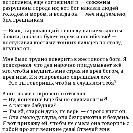
потоплены, еще согрешили и — сожжены,
разрушены города их; вот бог наказал людей
голодом и мором, и всегда он — меч над землею,
бич грешникам.
— Всяк, нарушающий непослушанием законы
божии, наказан будет горем и погибелью! —
постукивая костями тонких пальцев по столу,
внушал он.
Мне было трудно поверить в жестокость бога. Я
подозревал, что дед нарочно придумывает всё
это, чтобы внушить мне страх не пред богом, а
пред ним. И я откровенно спрашивал его:
— Это ты говоришь, чтобы я слушался тебя?
А он так же откровенно отвечал:
— Ну, конешно! Еще бы не слушался ты?!
— А как же бабушка?
— Ты ей, старой дуре, не верь! — строго учил он.
— Она смолоду глупа, она безграмотна и безумна.
Я вот прикажу ей, чтобы не смела она говорить с
тобой про эти великие дела! Отвечай мне: