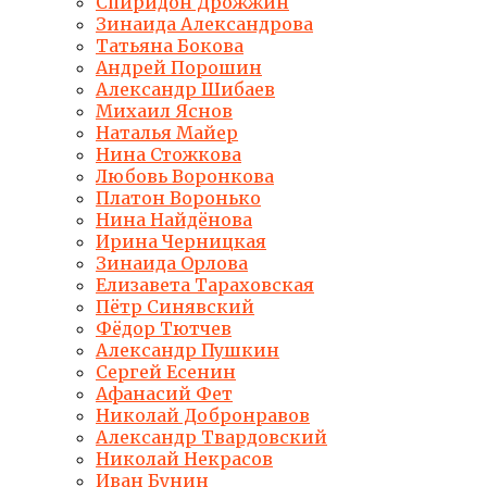
Спиридон Дрожжин
Зинаида Александрова
Татьяна Бокова
Андрей Порошин
Александр Шибаев
Михаил Яснов
Наталья Майер
Нина Стожкова
Любовь Воронкова
Платон Воронько
Нина Найдёнова
Ирина Черницкая
Зинаида Орлова
Елизавета Тараховская
Пётр Синявский
Фёдор Тютчев
Александр Пушкин
Сергей Есенин
Афанасий Фет
Николай Добронравов
Александр Твардовский
Николай Некрасов
Иван Бунин