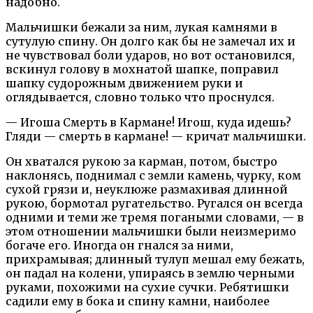
надобно.
Мальчишки бежали за ним, лукая камнями в
сутулую спину. Он долго как бы не замечал их и
не чувствовал боли ударов, но вот остановился,
вскинул голову в мохнатой шапке, поправил
шапку судорожным движением руки и
оглядывается, словно только что проснулся.
— Игоша Смерть в Кармане! Игош, куда идешь?
Гляди — смерть в кармане! — кричат мальчишки.
Он хватался рукою за карман, потом, быстро
наклонясь, поднимал с земли камень, чурку, ком
сухой грязи и, неуклюже размахивая длинной
рукою, бормотал ругательство. Ругался он всегда
одними и теми же тремя погаными словами, — в
этом отношении мальчишки были неизмеримо
богаче его. Иногда он гнался за ними,
прихрамывая; длинный тулуп мешал ему бежать,
он падал на колени, упираясь в землю черными
руками, похожими на сухие сучки. Ребятишки
садили ему в бока и спину камни, наиболее