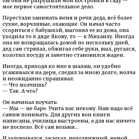
бы они не разрушили мои постройки в саду —
мое первое самостоятельное дело.
Перестали занимать меня и речи деда, всё более
сухие, ворчливые, охающие. Он начал часто
ссориться с бабушкой, выгонял ее из дома, она
уходила то к дяде Якову, то — к Михаилу. Иногда
она не возвращалась домой по нескольку дней,
дед сам стряпал, обжигал себе руки, выл, ругался,
колотил посуду и заметно становился жаден.
Иногда, приходя ко мне в шалаш, он удобно
усаживался на дерн, следил за мною долго, молча
и неожиданно спрашивал:
— Что молчишь?
— Так. А что?
Он начинал поучать:
— Мы — не баре. Учить нас некому. Нам надо всё
самим понимать. Для других вон книги
написаны, училища выстроены, а для нас ничего
не поспело. Всё сам возьми…
И задумывался, засыхал, неподвижный, немой,