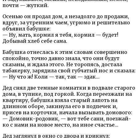
почти — жуткий.
Осенью он продал дом, а незадолго до продажи,
вдруг, за утренним чаем, угрюмо и решительно
объявил бабушке:
— Ну, мать, кормил я тебя, кормил — будет!
Добывай хлеб себе сама.
Бабушка отнеслась к этим словам совершенно
спокойно, точно давно знала, что они будут
сказаны, и ждала этого. Не торопясь, достала
табакерку, зарядила свой губчатый нос и сказала:
— Ну что ж! Коли — так, так — эдак…
Дед снял две темные комнатки в подвале старого
дома, в тупике, под горкой. Когда переезжали на
квартиру, бабушка взяла старый лапоть на
длинном оборе, закинула его в подпечек и,
присев на корточки, начала вызывать домового:
— Домовик-родовик, — вот тебе сани, поезжай-
ко с нами на новое место, на иное счастье…
Дед заглянул в окно со двора и крикнул: