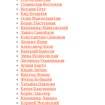
Станислав Востоков
Иоганн Гёте
Кир Булычёв
Осип Мандельштам
Борис Пастернак
Владимир Маяковский
Давид Самойлов
Константин Симонов
Леонид Яхин
Александр Блок
Валерий Брюсов
Эмма Мошковская
Людмила Ульяницкая
Агния Барто
Юрий Энтин
Виктор Лунин
Фёдор Бобылёв
Татьяна Павлова
Елена Благинина
Борис Заходер
Владимир Данько
Корней Чуковский