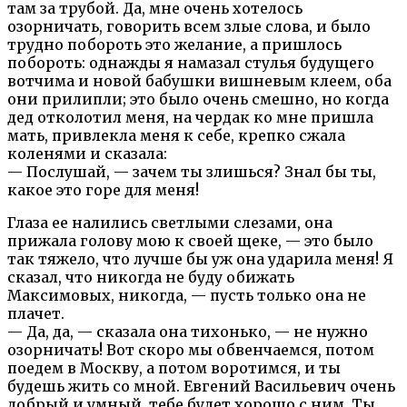
там за трубой. Да, мне очень хотелось
озорничать, говорить всем злые слова, и было
трудно побороть это желание, а пришлось
побороть: однажды я намазал стулья будущего
вотчима и новой бабушки вишневым клеем, оба
они прилипли; это было очень смешно, но когда
дед отколотил меня, на чердак ко мне пришла
мать, привлекла меня к себе, крепко сжала
коленями и сказала:
— Послушай, — зачем ты злишься? Знал бы ты,
какое это горе для меня!
Глаза ее налились светлыми слезами, она
прижала голову мою к своей щеке, — это было
так тяжело, что лучше бы уж она ударила меня! Я
сказал, что никогда не буду обижать
Максимовых, никогда, — пусть только она не
плачет.
— Да, да, — сказала она тихонько, — не нужно
озорничать! Вот скоро мы обвенчаемся, потом
поедем в Москву, а потом воротимся, и ты
будешь жить со мной. Евгений Васильевич очень
добрый и умный, тебе будет хорошо с ним. Ты