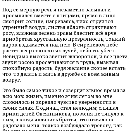
Под ее мерную речь я незаметно засыпал и
просыпался вместе с птицами; прямо в лицо
смотрит солнце, нагреваясь, тихо струится
утренний воздух, листья яблонь стряхивают
росу, влажная зелень травы блестит всё ярче,
приобретая хрустальную прозрачность, тонкий
парок вздымается над нею. В сиреневом небе
растет веер солнечных лучей, небо голубеет.
Невидимо высоко звенит жаворонок, и все цвета,
звуки росою просачиваются в грудь, вызывая
спокойную радость, будя желание скорее встать,
что-то делать и жить в дружбе со всем живым
вокруг.
Это было самое тихое и созерцательное время за
всю мою жизнь, именно этим летом во мне
сложилось и окрепло чувство уверенности в
своих силах. Я одичал, стал нелюдим; слышал
крики детей Овсянникова, но меня не тянуло к
ним, а когда являлись братья, это нимало не
радовало меня, только возбуждало тревогу, как