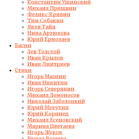
Константин Ушинский
Михаил Пришвин
Феликс Кривин
Тим Собакин
Яков Тайц
Нина Артюхова
Юрий Ермолаев
Басни
Лев Толстой
Иван Крылов
Иван Дмитриев
Стихи
Игорь Мазнин
Иван Никитин
Игорь Северянин
Михаил Ломоносов
Николай Заболоцкий
Юрий Могутин
Юрий Коринец
Михаил Есеновский
Марина Цветаева
Игорь Жуков
Резеда Валеева