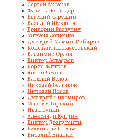
Сергей Аксаков
Фазиль Искандер
Евгений Чарушин
Василий Шукшин
Григорий Распутин
Михаил Зощенко
Дмитрий Мамин-Сибиряк
Константин Паустовский
Владимир Орлов
Виктор Астафьев
Борис Житков
Антон Чехов
Василий Белов
Николай Булгаков
Николай Носов
Дмитрий Тихомиров
Максим Горький
Иван Бунин
Александр Куприн
Виктор Драгунский
Валентина Осеева
Виталий Бианки