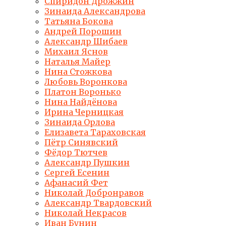
Спиридон Дрожжин
Зинаида Александрова
Татьяна Бокова
Андрей Порошин
Александр Шибаев
Михаил Яснов
Наталья Майер
Нина Стожкова
Любовь Воронкова
Платон Воронько
Нина Найдёнова
Ирина Черницкая
Зинаида Орлова
Елизавета Тараховская
Пётр Синявский
Фёдор Тютчев
Александр Пушкин
Сергей Есенин
Афанасий Фет
Николай Добронравов
Александр Твардовский
Николай Некрасов
Иван Бунин