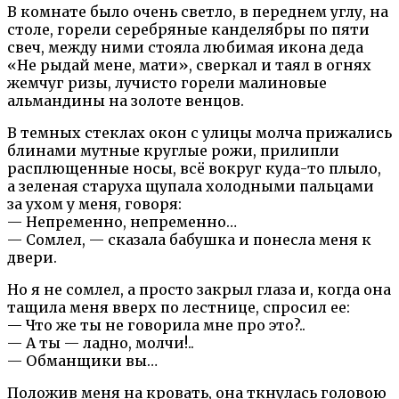
В комнате было очень светло, в переднем углу, на
столе, горели серебряные канделябры по пяти
свеч, между ними стояла любимая икона деда
«Не рыдай мене, мати», сверкал и таял в огнях
жемчуг ризы, лучисто горели малиновые
альмандины на золоте венцов.
В темных стеклах окон с улицы молча прижались
блинами мутные круглые рожи, прилипли
расплющенные носы, всё вокруг куда-то плыло,
а зеленая старуха щупала холодными пальцами
за ухом у меня, говоря:
— Непременно, непременно…
— Сомлел, — сказала бабушка и понесла меня к
двери.
Но я не сомлел, а просто закрыл глаза и, когда она
тащила меня вверх по лестнице, спросил ее:
— Что же ты не говорила мне про это?..
— А ты — ладно, молчи!..
— Обманщики вы…
Положив меня на кровать, она ткнулась головою