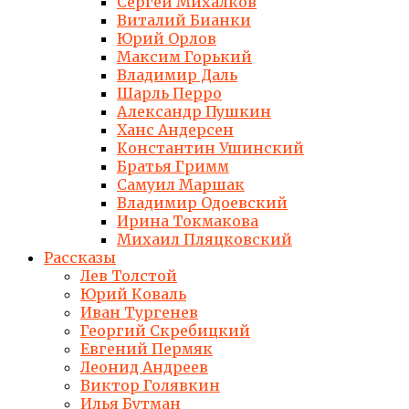
Сергей Михалков
Виталий Бианки
Юрий Орлов
Максим Горький
Владимир Даль
Шарль Перро
Александр Пушкин
Ханс Андерсен
Константин Ушинский
Братья Гримм
Самуил Маршак
Владимир Одоевский
Ирина Токмакова
Михаил Пляцковский
Рассказы
Лев Толстой
Юрий Коваль
Иван Тургенев
Георгий Скребицкий
Евгений Пермяк
Леонид Андреев
Виктор Голявкин
Илья Бутман