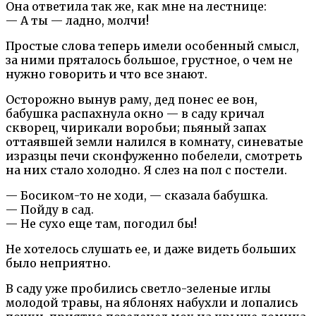
Она ответила так же, как мне на лестнице:
— А ты — ладно, молчи!
Простые слова теперь имели особенный смысл,
за ними пряталось большое, грустное, о чем не
нужно говорить и что все знают.
Осторожно вынув раму, дед понес ее вон,
бабушка распахнула окно — в саду кричал
скворец, чирикали воробьи; пьяный запах
оттаявшей земли налился в комнату, синеватые
изразцы печи сконфуженно побелели, смотреть
на них стало холодно. Я слез на пол с постели.
— Босиком-то не ходи, — сказала бабушка.
— Пойду в сад.
— Не сухо еще там, погодил бы!
Не хотелось слушать ее, и даже видеть больших
было неприятно.
В саду уже пробились светло-зеленые иглы
молодой травы, на яблонях набухли и лопались