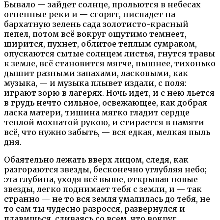
Бывало — зайдет солнце, прольются в небесах
огненные реки и — сгорят, ниспадет на
бархатную зелень сада золотисто-красный
пепел, потом всё вокруг ощутимо темнеет,
ширится, пухнет, облитое теплым сумраком,
опускаются сытые солнцем листья, гнутся травы
к земле, всё становится мягче, пышнее, тихонько
дышит разными запахами, ласковыми, как
музыка, — и музыка плывет издали, с поля:
играют зорю в лагерях. Ночь идет, и с нею льется
в грудь нечто сильное, освежающее, как добрая
ласка матери, тишина мягко гладит сердце
теплой мохнатой рукою, и стирается в памяти
всё, что нужно забыть, — вся едкая, мелкая пыль
дня.
Обаятельно лежать вверх лицом, следя, как
разгораются звезды, бесконечно углубляя небо;
эта глубина, уходя всё выше, открывая новые
звезды, легко поднимает тебя с земли, и — так
странно — не то вся земля умалилась до тебя, не
то сам ты чудесно разросся, развернулся и
плавишься, сливаясь со всем, что вокруг.