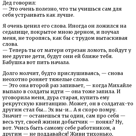
Дед говорил:
— Это очень полезно, что ты учишься сам для
себя устраивать как лучше.
Я очень ценил его слова. Иногда он ложился на
седалище, покрытое мною дерном, и поучал
меня, не торопясь, как бы с трудом вытаскивая
слова.
— Теперь ты от матери отрезан ломоть, пойдут у
нее другие дети, будут они ей ближе тебя.
Бабушка вот пить начала.
Долго молчит, будто прислушиваясь, — снова
неохотно роняет тяжелые слова.
— Это она второй раз запивает, — когда Михайле
выпало в солдаты идти — она тоже запила. И
уговорила меня, дура старая, купить ему
рекрутскую квитанцию. Может, он в солдатах-то
другим стал бы… Эх вы-и… А я скоро помру.
Значит — останешься ты один, сам про себя —
весь тут, своей жизни добытчик — понял? Ну,
вот. Учись быть самому себе работником, а
другим — не поддавайся! Живи тихонько,