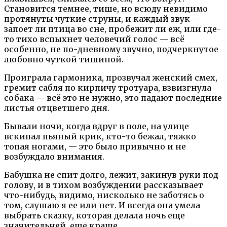
Становится темнее, тише, но всюду невидимо
протянуты чуткие струны, и каждый звук —
запоет ли птица во сне, пробежит ли еж, или где-
то тихо вспыхнет человечий голос — всё
особенно, не по-дневному звучно, подчеркнутое
любовно чуткой тишиной.
Проиграла гармоника, прозвучал женский смех,
гремит сабля по кирпичу тротуара, взвизгнула
собака — всё это не нужно, это падают последние
листья отцветшего дня.
Бывали ночи, когда вдруг в поле, на улице
вскипал пьяный крик, кто-то бежал, тяжко
топая ногами, — это было привычно и не
возбуждало внимания.
Бабушка не спит долго, лежит, закинув руки под
голову, и в тихом возбуждении рассказывает
что-нибудь, видимо, нисколько не заботясь о
том, слушаю я ее или нет. И всегда она умела
выбрать сказку, которая делала ночь еще
значительней, еще краше.