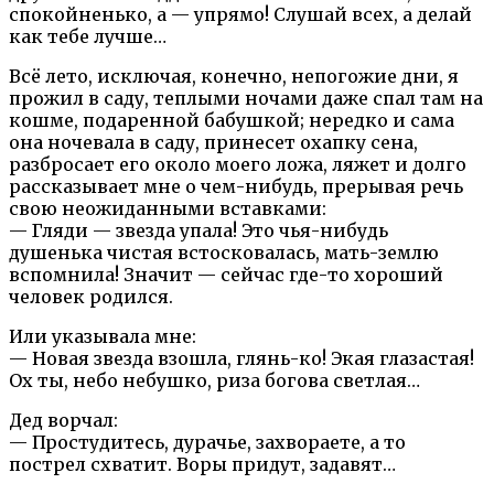
спокойненько, а — упрямо! Слушай всех, а делай
как тебе лучше…
Всё лето, исключая, конечно, непогожие дни, я
прожил в саду, теплыми ночами даже спал там на
кошме, подаренной бабушкой; нередко и сама
она ночевала в саду, принесет охапку сена,
разбросает его около моего ложа, ляжет и долго
рассказывает мне о чем-нибудь, прерывая речь
свою неожиданными вставками:
— Гляди — звезда упала! Это чья-нибудь
душенька чистая встосковалась, мать-землю
вспомнила! Значит — сейчас где-то хороший
человек родился.
Или указывала мне:
— Новая звезда взошла, глянь-ко! Экая глазастая!
Ох ты, небо небушко, риза богова светлая…
Дед ворчал:
— Простудитесь, дурачье, захвораете, а то
пострел схватит. Воры придут, задавят…