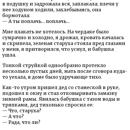
в подушку и задрожала вся, заплакала; плечи у
нее ходуном ходили, захлебываясь, она
бормотала:
— А ты поплачь… поплачь…
Мне плакать не хотелось. На чердаке было
сумрачно и холодно, я дрожал, кровать качалась
и скрипела, зеленая старуха стояла пред глазами
у меня, я притворился, что уснул, и бабушка
ушла.
Тонкой струйкой однообразно протекло
несколько пустых дней, мать после сговора куда-
то уехала, в доме было удручающе тихо.
Как-то утром пришел дед со стамеской в руке,
подошел к окну и стал отковыривать замазку
зимней рамы. Явилась бабушка с тазом воды и
тряпками, дед тихонько спросил ее:
— Что, старуха?
— А что?
— Рада, что ли?