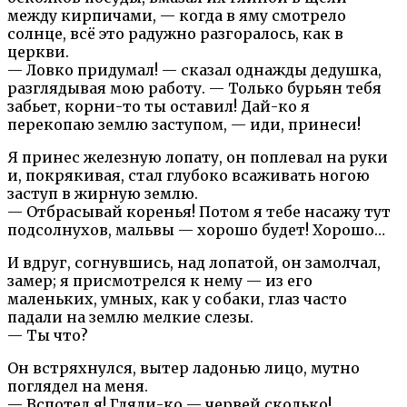
между кирпичами, — когда в яму смотрело
солнце, всё это радужно разгоралось, как в
церкви.
— Ловко придумал! — сказал однажды дедушка,
разглядывая мою работу. — Только бурьян тебя
забьет, корни-то ты оставил! Дай-ко я
перекопаю землю заступом, — иди, принеси!
Я принес железную лопату, он поплевал на руки
и, покрякивая, стал глубоко всаживать ногою
заступ в жирную землю.
— Отбрасывай коренья! Потом я тебе насажу тут
подсолнухов, мальвы — хорошо будет! Хорошо…
И вдруг, согнувшись, над лопатой, он замолчал,
замер; я присмотрелся к нему — из его
маленьких, умных, как у собаки, глаз часто
падали на землю мелкие слезы.
— Ты что?
Он встряхнулся, вытер ладонью лицо, мутно
поглядел на меня.
— Вспотел я! Гляди-ко — червей сколько!