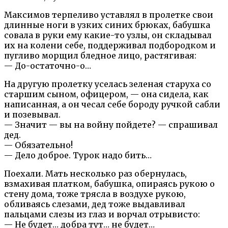
Максимов терпеливо уставлял в пролетке свои
длинные ноги в узких синих брюках, бабушка
совала в руки ему какие-то узлы, он складывал
их на колени себе, поддерживал подбородком и
пугливо морщил бледное лицо, растягивая:
— До-остаточно-о…
На другую пролетку уселась зеленая старуха со
старшим сыном, офицером, — она сидела, как
написанная, а он чесал себе бороду ручкой сабли
и позевывал.
— Значит — вы на войну пойдете? — спрашивал
дед.
— Обязательно!
— Дело доброе. Турок надо бить…
Поехали. Мать несколько раз обернулась,
взмахивая платком, бабушка, опираясь рукою о
стену дома, тоже трясла в воздухе рукою,
обливаясь слезами, дед тоже выдавливал
пальцами слезы из глаз и ворчал отрывисто:
— Не будет… добра тут… не будет…