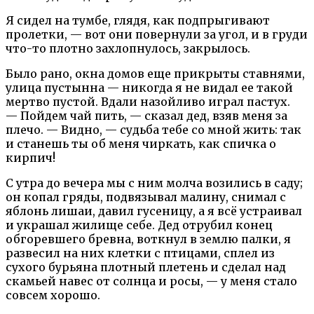
Я сидел на тумбе, глядя, как подпрыгивают
пролетки, — вот они повернули за угол, и в груди
что-то плотно захлопнулось, закрылось.
Было рано, окна домов еще прикрыты ставнями,
улица пустынна — никогда я не видал ее такой
мертво пустой. Вдали назойливо играл пастух.
— Пойдем чай пить, — сказал дед, взяв меня за
плечо. — Видно, — судьба тебе со мной жить: так
и станешь ты об меня чиркать, как спичка о
кирпич!
С утра до вечера мы с ним молча возились в саду;
он копал гряды, подвязывал малину, снимал с
яблонь лишаи, давил гусеницу, а я всё устраивал
и украшал жилище себе. Дед отрубил конец
обгоревшего бревна, воткнул в землю палки, я
развесил на них клетки с птицами, сплел из
сухого бурьяна плотный плетень и сделал над
скамьей навес от солнца и росы, — у меня стало
совсем хорошо.