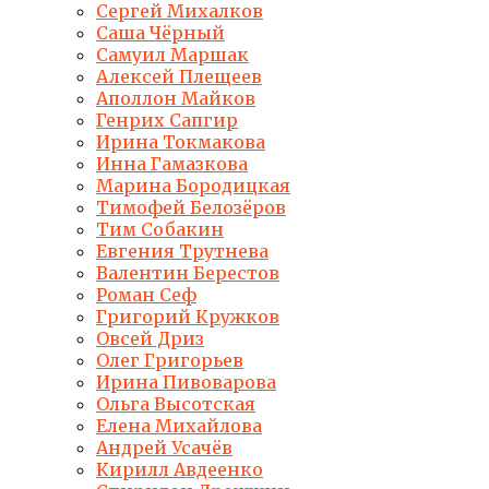
Сергей Михалков
Саша Чёрный
Самуил Маршак
Алексей Плещеев
Аполлон Майков
Генрих Сапгир
Ирина Токмакова
Инна Гамазкова
Марина Бородицкая
Тимофей Белозёров
Тим Собакин
Евгения Трутнева
Валентин Берестов
Роман Сеф
Григорий Кружков
Овсей Дриз
Олег Григорьев
Ирина Пивоварова
Ольга Высотская
Елена Михайлова
Андрей Усачёв
Кирилл Авдеенко