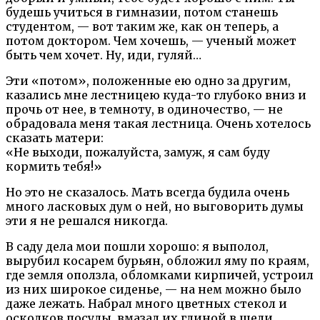
будешь учиться в гимназии, потом станешь
студентом, — вот таким же, как он теперь, а
потом доктором. Чем хочешь, — ученый может
быть чем хочет. Ну, иди, гуляй…
Эти «потом», положенные ею одно за другим,
казались мне лестницею куда-то глубоко вниз и
прочь от нее, в темноту, в одиночество, — не
обрадовала меня такая лестница. Очень хотелось
сказать матери:
«Не выходи, пожалуйста, замуж, я сам буду
кормить тебя!»
Но это не сказалось. Мать всегда будила очень
много ласковых дум о ней, но выговорить думы
эти я не решался никогда.
В саду дела мои пошли хорошо: я выполол,
вырубил косарем бурьян, обложил яму по краям,
где земля оползла, обломками кирпичей, устроил
из них широкое сиденье, — на нем можно было
даже лежать. Набрал много цветных стекол и
осколков посуды, вмазал их глиной в щели