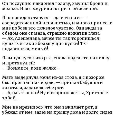
Он послушно наклонял голову, хмурил брови и
молчал. И все хмурились при этой зеленой.
Я ненавидел старуху — да и сына ее —
сосредоточенной ненавистью, и много принесло
мне побоев это тяжелое чувство. Однажды за
обедом она сказала, страшно выкатив глаза:
— Ах, Алешенька, зачем ты так торопишься
кушать и такие большущие куски! Ты
подавишься, милый!
Я вынул кусок изо рта, снова надел его на вилку
и протянул ей:
— Возьмите, коли жалко…
Мать выдернула меня из-за стола, я с позором
был прогнан на чердак, — пришла бабушка и
хохотала, зажимая себе рот:
— А, ба-атюшки! Ну и озорник же ты, Христос с
тобой…
Мне не нравилось, что она зажимает рот, я
убежал от нее, залез на крышу дома и долго сидел