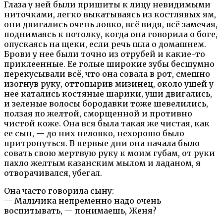
Глаза у ней были пришиты к лицу невидимыми
ниточками, легко выкатываясь из костлявых ям,
они двигались очень ловко, всё видя, всё замечая,
поднимаясь к потолку, когда она говорила о боге,
опускаясь на щеки, если речь шла о домашнем.
Брови у нее были точно из отрубей и какие-то
приклеенные. Ее голые широкие зубы бесшумно
перекусывали всё, что она совала в рот, смешно
изогнув руку, оттопырив мизинец, около ушей у
нее катались костяные шарики, уши двигались,
и зеленые волосы бородавки тоже шевелились,
ползая по желтой, сморщенной и противно
чистой коже. Она вся была такая же чистая, как
ее сын, — до них неловко, нехорошо было
притронуться. В первые дни она начала было
совать свою мертвую руку к моим губам, от руки
пахло желтым казанским мылом и ладаном, я
отворачивался, убегал.
Она часто говорила сыну:
— Мальчика непременно надо очень
воспитывать, — понимаешь, Женя?