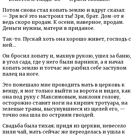
Потом снова стал копать землю и вдруг сказал:
— Зря всё это настроил ты! Зря, брат. Дом-от я
ведь скоро продам. К осени, наверное, продам.
Деньги нужны, матери в приданое.
Так-то. Пускай хоть она хорошо живет, господь с
ней…
Он бросил лопату и, махнув рукою, ушел за баню,
в угол сада, где у него были парники, а я начал
копать землю и тотчас же разбил себе заступом
палец на ноге.
Это помешало мне проводить мать в церковь к
венцу, я мог только выйти за ворота и видел, как
она под руку с Максимовым, наклоня голову,
осторожно ставит ноги на кирпич тротуара, на
зеленые травы, высунувшиеся из щелей его, —
точно она шла по остриям гвоздей.
Свадьба была тихая; придя из церкви, невесело
пили чай, мать сейчас же переоделась и ушла к