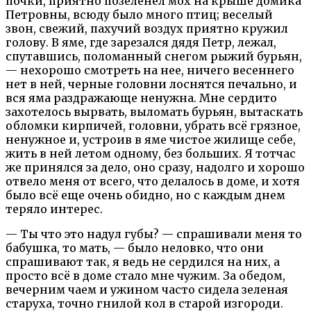
почки, приятно позеленел мох на крыше домика
Петровны, всюду было много птиц; веселый
звон, свежий, пахучий воздух приятно кружил
голову. В яме, где зарезался дядя Петр, лежал,
спутавшись, поломанный снегом рыжий бурьян,
— нехорошо смотреть на нее, ничего весеннего
нет в ней, черные головни лоснятся печально, и
вся яма раздражающе ненужна. Мне сердито
захотелось вырвать, выломать бурьян, вытаскать
обломки кирпичей, головни, убрать всё грязное,
ненужное и, устроив в яме чистое жилище себе,
жить в ней летом одному, без больших. Я тотчас
же принялся за дело, оно сразу, надолго и хорошо
отвело меня от всего, что делалось в доме, и хотя
было всё еще очень обидно, но с каждым днем
теряло интерес.
— Ты что это надул губы? — спрашивали меня то
бабушка, то мать, — было неловко, что они
спрашивают так, я ведь не сердился на них, а
просто всё в доме стало мне чужим. За обедом,
вечерним чаем и ужином часто сидела зеленая
старуха, точно гнилой кол в старой изгороди.