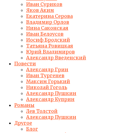
Иван Суриков
Яков Аким
Екатерина Серова
Владимир Орлов
Нина Саконская
Иван Белоусов
Иосиф Бродский
Татьяна Ровицкая
Юрий Владимиров
Александр Введенский
Повести
Александр Грин
Иван Тургенев
Максим Горький
Николай Гоголь
Александр Пушкин
Александр Куприн
Романы
Лев Толстой
Александр Пушкин
Другое
Блог