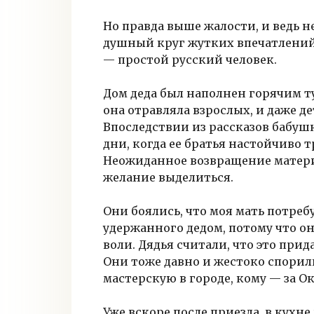
Но правда выше жалости, и ведь не
душный круг жутких впечатлений, 
— простой русский человек.
Дом деда был наполнен горячим т
она отравляла взрослых, и даже д
Впоследствии из рассказов бабушки
дни, когда ее братья настойчиво т
Неожиданное возвращение матери
желание выделиться.
Они боялись, что моя мать потреб
удержанного дедом, потому что о
воли. Дядья считали, что это при
Они тоже давно и жестоко спорили
мастерскую в городе, кому — за Ок
Уже вскоре после приезда, в кухне