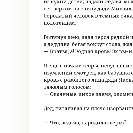
из кухни детей; падали стулья; 
сел верхом на спину дяди Михаил
бородатый человек в темных очка
полотенцем.
Вытянув шею, дядя терся редкой 
а дедушка, бегая вокруг стола, жа
— Братья, а! Родная кровь! Эх вы-
Я еще в начале ссоры, испугавшись
изумлении смотрел, как бабушка
кровь с разбитого лица дяди Якова
тяжелым голосом:
— Окаянные, дико́е племя, опомни
Дед, натягивая на плечо изорванну
— Что, ведьма, народила зверья?