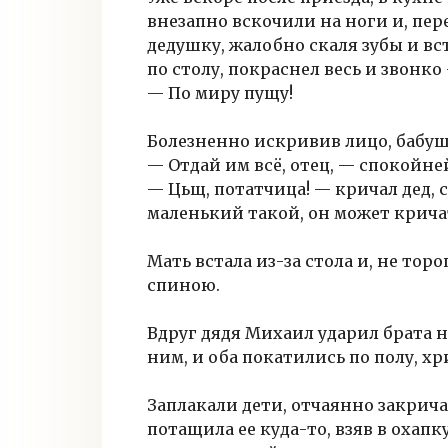
внезапно вскочили на ноги и, пере
дедушку, жалобно скаля зубы и вст
по столу, покраснел весь и звонко
— По миру пущу!
Болезненно искривив лицо, бабуш
— Отдай им всё, отец, — спокойней
— Цьщ, потатчица! — кричал дед, с
маленький такой, он может крича
Мать встала из-за стола и, не тор
спиною.
Вдруг дядя Михаил ударил брата н
ним, и оба покатились по полу, хри
Заплакали дети, отчаянно закрича
потащила ее куда-то, взяв в охапк