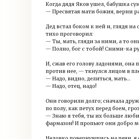
Когда дядя Яков ушел, бабушка сун
— Пресвятая мати божия, верни р
Дед встал боком к ней и, глядя на 
тихо проговорил:
— Ты, мать, гляди за ними, а то о
— Полно, бог с тобой! Сними-ка р
И, сжав его голову ладонями, она 
против нее, — ткнулся лицом в пле
— Надо, видно, делиться, мать…
— Надо, отец, надо!
Они говорили долго; сначала друж
по полу, как петух перед боем, гр
— Знаю я тебя, ты их больше люб
фармазон! И пропьют они добро 
Неловко повернувшись на печи, я 