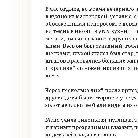
В час отдыха, во время вечернего 
в кухню из мастерской, усталые,
обожженными купоросом, с повяз
на темные иконы в углу кухни, — 
меня и, вызывая зависть других в
ними. Весь он был складный, точ
шелками, глухой жилет был стар, 
штанов красовались большие запла
и красивей сыновей, носивших п
шеях.
Через несколько дней после приез
другие дети были старше и уже уч
золотые главы ее были видны из о
Меня учила тихонькая, пугливая 
и такими прозрачными глазами, чт
видеть всё сзади ее головы.