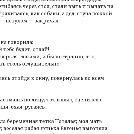
гибаясь через стол, стали выть и рычать на
ряхиваясь, как собаки, а дед, стуча ложкой
 — петухом — закричал:
ка говорила:
 тебе будет, отдай!
веркая глазами, и было странно, что,
ть столь оглушительно.
опясь отойдя к окну, повернулась ко всем
аотмашь по лицу; тот взвыл, сцепился с
пя, охая, ругаясь.
ла беременная тетка Наталья; моя мать
у; веселая рябая нянька Евгенья выгоняла