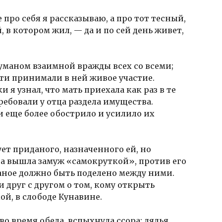
 про себя я рассказываю, а про тот тесный,
в котором жил, — да и по сей день живет,
уманом взаимной вражды всех со всеми;
ети принимали в ней живое участие.
 я узнал, что мать приехала как раз в те
ребовали у отца раздела имущества.
 еще более обострило и усилило их
ует приданого, назначенного ей, но
на вышла замуж «самокруткой», против его
даное должно быть поделено между ними.
 друг с другом о том, кому открыть
ой, в слободе Кунавине.
 во время обеда, вспыхнула ссора: дядья