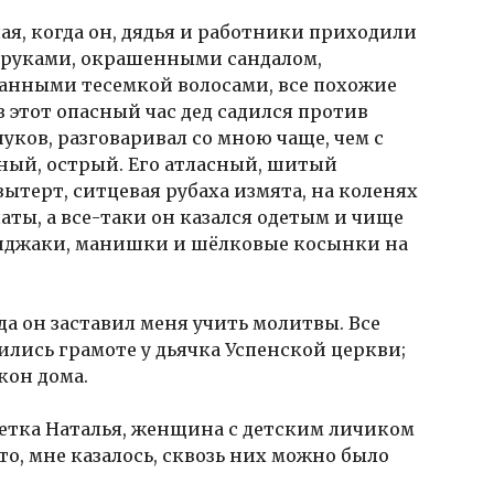
чая, когда он, дядья и работники приходили
 с руками, окрашенными сандалом,
анными тесемкой волосами, все похожие
в этот опасный час дед садился против
нуков, разговаривал со мною чаще, чем с
еный, острый. Его атласный, шитый
вытерт, ситцевая рубаха измята, на коленях
ты, а все-таки он казался одетым и чище
иджаки, манишки и шёлковые косынки на
да он заставил меня учить молитвы. Все
ились грамоте у дьячка Успенской церкви;
кон дома.
тетка Наталья, женщина с детским личиком
о, мне казалось, сквозь них можно было