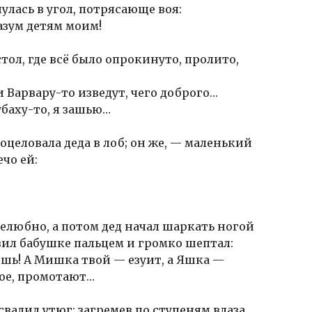
улась в угол, потрясающе воя:
азум детям моим!
стол, где всё было опрокинуто, пролито,
ни Варвару-то изведут, чего доброго…
убаху-то, я зашью…
поцеловала деда в лоб; он же, — маленький
чо ей:
елюбно, а потом дед начал шаркать ногой
озил бабушке пальцем и громко шептал:
ишь! А Мишка твой — езуит, а Яшка —
мое, промотают…
свалил утюг; загремев по ступеням влаза,