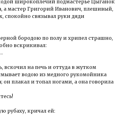
молодой широкоплечий подмастерье Цыганок
а, а мастер Григорий Иванович, плешивый,
х, спокойно связывал руки дяди
черной бородою по полу и хрипел страшно,
лобно вскрикивал:
и…
, вскочил на печь и оттуда в жутком
 смывает водою из медного рукомойника
; он плакал и топал ногами, а она говорила
тесь!
ю рубаху, кричал ей: