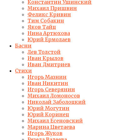
Константин Ушинский
Михаил Пришвин
Феликс Кривин
Тим Собакин
Яков Тайц
Нина Артюхова
Юрий Ермолаев
Басни
Лев Толстой
Иван Крылов
Иван Дмитриев
Стихи
Игорь Мазнин
Иван Никитин
Игорь Северянин
Михаил Ломоносов
Николай Заболоцкий
Юрий Могутин
Юрий Коринец
Михаил Есеновский
Марина Цветаева
Игорь Жуков
Резеда Валеева