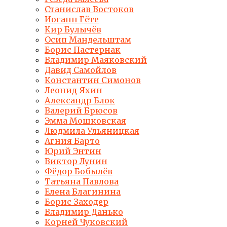
Станислав Востоков
Иоганн Гёте
Кир Булычёв
Осип Мандельштам
Борис Пастернак
Владимир Маяковский
Давид Самойлов
Константин Симонов
Леонид Яхин
Александр Блок
Валерий Брюсов
Эмма Мошковская
Людмила Ульяницкая
Агния Барто
Юрий Энтин
Виктор Лунин
Фёдор Бобылёв
Татьяна Павлова
Елена Благинина
Борис Заходер
Владимир Данько
Корней Чуковский