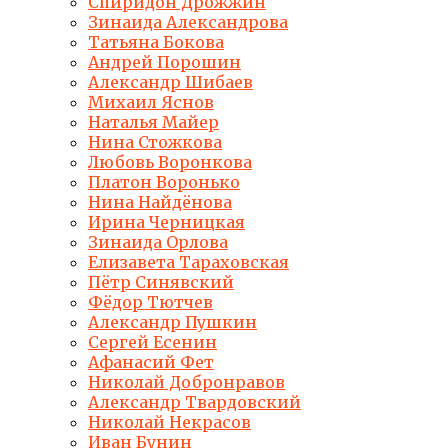
Спиридон Дрожжин
Зинаида Александрова
Татьяна Бокова
Андрей Порошин
Александр Шибаев
Михаил Яснов
Наталья Майер
Нина Стожкова
Любовь Воронкова
Платон Воронько
Нина Найдёнова
Ирина Черницкая
Зинаида Орлова
Елизавета Тараховская
Пётр Синявский
Фёдор Тютчев
Александр Пушкин
Сергей Есенин
Афанасий Фет
Николай Добронравов
Александр Твардовский
Николай Некрасов
Иван Бунин