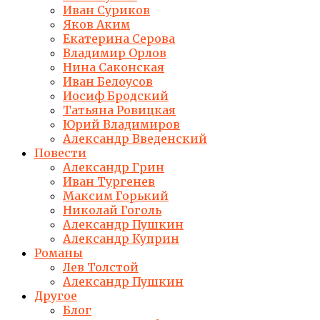
Иван Суриков
Яков Аким
Екатерина Серова
Владимир Орлов
Нина Саконская
Иван Белоусов
Иосиф Бродский
Татьяна Ровицкая
Юрий Владимиров
Александр Введенский
Повести
Александр Грин
Иван Тургенев
Максим Горький
Николай Гоголь
Александр Пушкин
Александр Куприн
Романы
Лев Толстой
Александр Пушкин
Другое
Блог