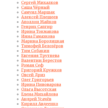
Сергей Михалков
Саша Чёрный
Самуил Маршак
Алексей Плещеев
Аполлон Майков
Генрих Сапгир
Ирина Токмакова
Инна Гамазкова
Марина Бородицкая
Тимофей Белозёров
Тим Собакин
Евгения Трутнева
Валентин Берестов
Роман Сеф
Григорий Кружков
Овсей Дриз
Олег Григорьев
Ирина Пивоварова
Ольга Высотская
Елена Михайлова
Андрей Усачёв
Кирилл Авдеенко