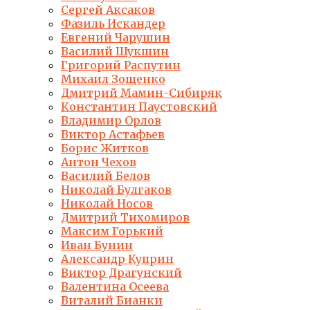
Сергей Аксаков
Фазиль Искандер
Евгений Чарушин
Василий Шукшин
Григорий Распутин
Михаил Зощенко
Дмитрий Мамин-Сибиряк
Константин Паустовский
Владимир Орлов
Виктор Астафьев
Борис Житков
Антон Чехов
Василий Белов
Николай Булгаков
Николай Носов
Дмитрий Тихомиров
Максим Горький
Иван Бунин
Александр Куприн
Виктор Драгунский
Валентина Осеева
Виталий Бианки