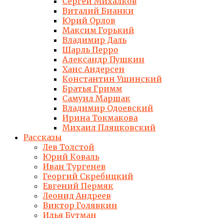
Сергей Михалков
Виталий Бианки
Юрий Орлов
Максим Горький
Владимир Даль
Шарль Перро
Александр Пушкин
Ханс Андерсен
Константин Ушинский
Братья Гримм
Самуил Маршак
Владимир Одоевский
Ирина Токмакова
Михаил Пляцковский
Рассказы
Лев Толстой
Юрий Коваль
Иван Тургенев
Георгий Скребицкий
Евгений Пермяк
Леонид Андреев
Виктор Голявкин
Илья Бутман