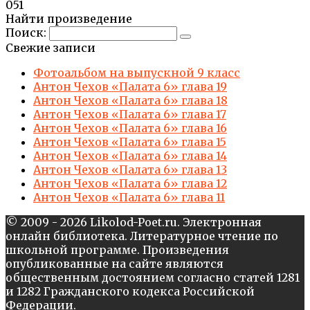
0
51
Найти произведение
Поиск:
Свежие записи
Фотоальбом на выпускной 9 класс
Антон Чехов «Палата 6» глава 19
Антон Чехов «Палата 6» глава 18
Антон Чехов «Палата 6» глава 17
Антон Чехов «Палата 6» глава 16
Антон Чехов «Палата 6» глава 15
Антон Чехов «Палата 6» глава 14
Антон Чехов «Палата 6» глава 13
Антон Чехов «Палата 6» глава 12
Антон Чехов «Палата 6» глава 11
© 2009 - 2026 Likolod-Poet.ru. Электронная
онлайн библиотека. Литературное чтение по
школьной программе. Произведения
опубликованные на сайте являются
общественным достоянием согласно статей 1281
и 1282 Гражданского кодекса Российской
Федерации.