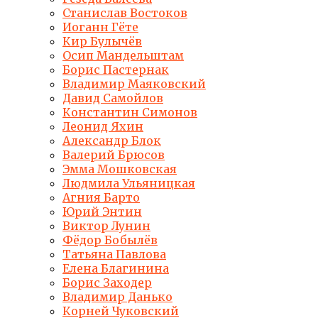
Станислав Востоков
Иоганн Гёте
Кир Булычёв
Осип Мандельштам
Борис Пастернак
Владимир Маяковский
Давид Самойлов
Константин Симонов
Леонид Яхин
Александр Блок
Валерий Брюсов
Эмма Мошковская
Людмила Ульяницкая
Агния Барто
Юрий Энтин
Виктор Лунин
Фёдор Бобылёв
Татьяна Павлова
Елена Благинина
Борис Заходер
Владимир Данько
Корней Чуковский