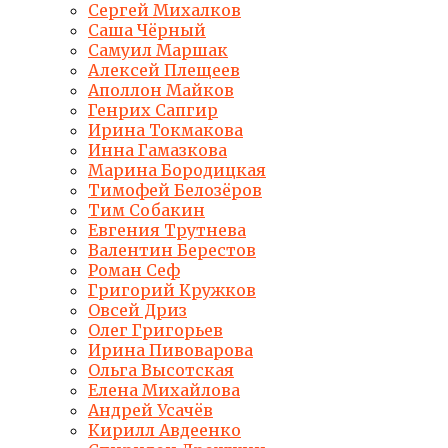
Сергей Михалков
Саша Чёрный
Самуил Маршак
Алексей Плещеев
Аполлон Майков
Генрих Сапгир
Ирина Токмакова
Инна Гамазкова
Марина Бородицкая
Тимофей Белозёров
Тим Собакин
Евгения Трутнева
Валентин Берестов
Роман Сеф
Григорий Кружков
Овсей Дриз
Олег Григорьев
Ирина Пивоварова
Ольга Высотская
Елена Михайлова
Андрей Усачёв
Кирилл Авдеенко