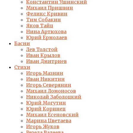
Константин Ушинский
Михаил Пришвин
Феликс Кривин
Тим Собакин
Яков Тайц
Нина Артюхова
Юрий Ермолаев
Басни
Лев Толстой
Иван Крылов
Иван Дмитриев
Стихи
Игорь Мазнин
Иван Никитин
Игорь Северянин
Михаил Ломоносов
Николай Заболоцкий
Юрий Могутин
Юрий Коринец
Михаил Есеновский
Марина Цветаева
Игорь Жуков
Резеда Валеева