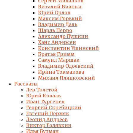
Сергей Михалков
Виталий Бианки
Юрий Орлов
Максим Горький
Владимир Даль
Шарль Перро
Александр Пушкин
Ханс Андерсен
Константин Ушинский
Братья Гримм
Самуил Маршак
Владимир Одоевский
Ирина Токмакова
Михаил Пляцковский
Рассказы
Лев Толстой
Юрий Коваль
Иван Тургенев
Георгий Скребицкий
Евгений Пермяк
Леонид Андреев
Виктор Голявкин
Илья Бутман