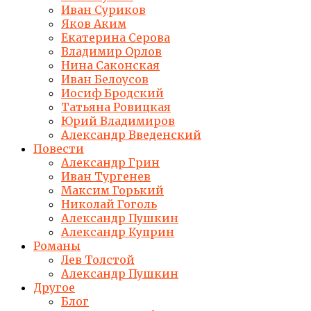
Иван Суриков
Яков Аким
Екатерина Серова
Владимир Орлов
Нина Саконская
Иван Белоусов
Иосиф Бродский
Татьяна Ровицкая
Юрий Владимиров
Александр Введенский
Повести
Александр Грин
Иван Тургенев
Максим Горький
Николай Гоголь
Александр Пушкин
Александр Куприн
Романы
Лев Толстой
Александр Пушкин
Другое
Блог