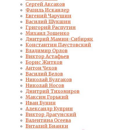
Сергей Аксаков
Фазиль Искандер
Евгений Чарушин
Василий Шукшин
Григорий Распутин
Михаил Зощенко
Дмитрий Мамин-Сибиряк
Константин Паустовский
Владимир Орлов
Виктор Астафьев
Борис Житков
Антон Чехов
Василий Белов
Николай Булгаков
Николай Носов
Дмитрий Тихомиров
Максим Горький
Иван Бунин
Александр Куприн
Виктор Драгунский
Валентина Осеева
Виталий Бианки