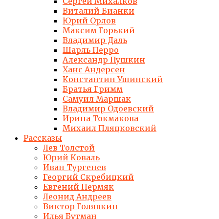
Сергей Михалков
Виталий Бианки
Юрий Орлов
Максим Горький
Владимир Даль
Шарль Перро
Александр Пушкин
Ханс Андерсен
Константин Ушинский
Братья Гримм
Самуил Маршак
Владимир Одоевский
Ирина Токмакова
Михаил Пляцковский
Рассказы
Лев Толстой
Юрий Коваль
Иван Тургенев
Георгий Скребицкий
Евгений Пермяк
Леонид Андреев
Виктор Голявкин
Илья Бутман