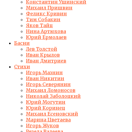
Константин Ушинский
Михаил Пришвин
Феликс Кривин
Тим Собакин
Яков Тайц
Нина Артюхова
Юрий Ермолаев
Басни
Лев Толстой
Иван Крылов
Иван Дмитриев
Стихи
Игорь Мазнин
Иван Никитин
Игорь Северянин
Михаил Ломоносов
Николай Заболоцкий
Юрий Могутин
Юрий Коринец
Михаил Есеновский
Марина Цветаева
Игорь Жуков
Резеда Валеева