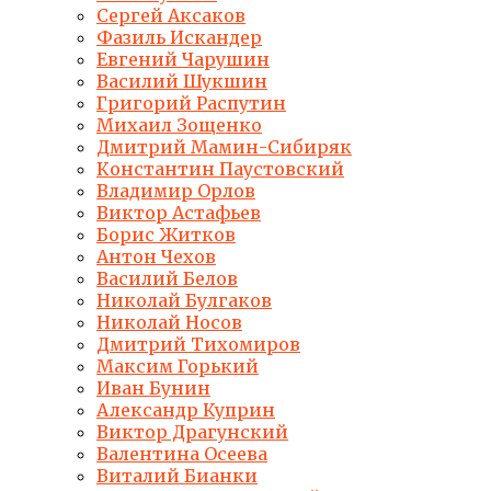
Сергей Аксаков
Фазиль Искандер
Евгений Чарушин
Василий Шукшин
Григорий Распутин
Михаил Зощенко
Дмитрий Мамин-Сибиряк
Константин Паустовский
Владимир Орлов
Виктор Астафьев
Борис Житков
Антон Чехов
Василий Белов
Николай Булгаков
Николай Носов
Дмитрий Тихомиров
Максим Горький
Иван Бунин
Александр Куприн
Виктор Драгунский
Валентина Осеева
Виталий Бианки