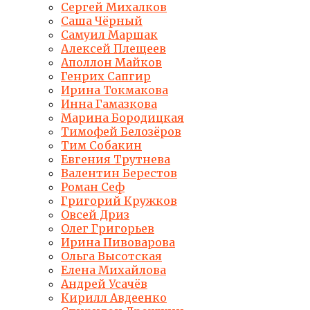
Сергей Михалков
Саша Чёрный
Самуил Маршак
Алексей Плещеев
Аполлон Майков
Генрих Сапгир
Ирина Токмакова
Инна Гамазкова
Марина Бородицкая
Тимофей Белозёров
Тим Собакин
Евгения Трутнева
Валентин Берестов
Роман Сеф
Григорий Кружков
Овсей Дриз
Олег Григорьев
Ирина Пивоварова
Ольга Высотская
Елена Михайлова
Андрей Усачёв
Кирилл Авдеенко