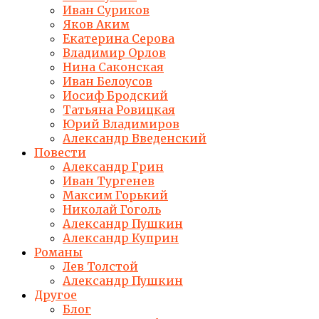
Иван Суриков
Яков Аким
Екатерина Серова
Владимир Орлов
Нина Саконская
Иван Белоусов
Иосиф Бродский
Татьяна Ровицкая
Юрий Владимиров
Александр Введенский
Повести
Александр Грин
Иван Тургенев
Максим Горький
Николай Гоголь
Александр Пушкин
Александр Куприн
Романы
Лев Толстой
Александр Пушкин
Другое
Блог