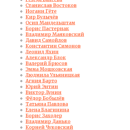
Станислав Востоков
Иоганн Гёте
Кир Булычёв
Осип Мандельштам
Борис Пастернак
Владимир Маяковский
Давид Самойлов
Константин Симонов
Леонид Яхин
Александр Блок
Валерий Брюсов
Эмма Мошковская
Людмила Ульяницкая
Агния Барто
Юрий Энтин
Виктор Лунин
Фёдор Бобылёв
Татьяна Павлова
Елена Благинина
Борис Заходер
Владимир Данько
Корней Чуковский