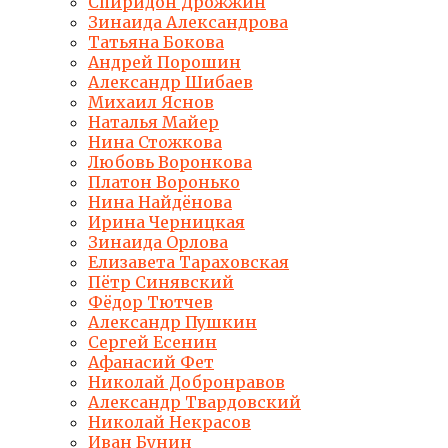
Спиридон Дрожжин
Зинаида Александрова
Татьяна Бокова
Андрей Порошин
Александр Шибаев
Михаил Яснов
Наталья Майер
Нина Стожкова
Любовь Воронкова
Платон Воронько
Нина Найдёнова
Ирина Черницкая
Зинаида Орлова
Елизавета Тараховская
Пётр Синявский
Фёдор Тютчев
Александр Пушкин
Сергей Есенин
Афанасий Фет
Николай Добронравов
Александр Твардовский
Николай Некрасов
Иван Бунин