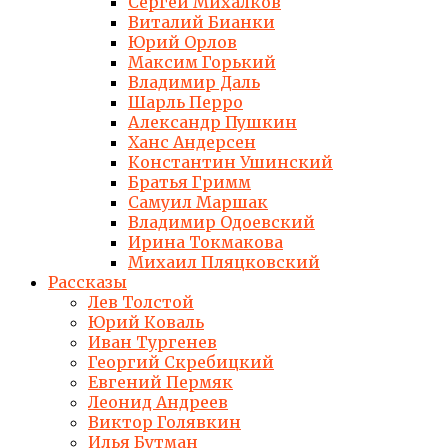
Сергей Михалков
Виталий Бианки
Юрий Орлов
Максим Горький
Владимир Даль
Шарль Перро
Александр Пушкин
Ханс Андерсен
Константин Ушинский
Братья Гримм
Самуил Маршак
Владимир Одоевский
Ирина Токмакова
Михаил Пляцковский
Рассказы
Лев Толстой
Юрий Коваль
Иван Тургенев
Георгий Скребицкий
Евгений Пермяк
Леонид Андреев
Виктор Голявкин
Илья Бутман