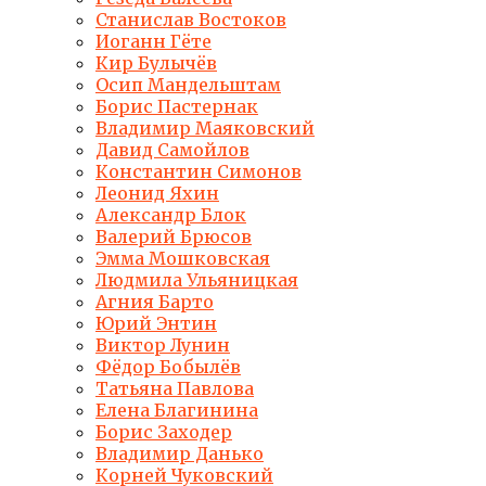
Станислав Востоков
Иоганн Гёте
Кир Булычёв
Осип Мандельштам
Борис Пастернак
Владимир Маяковский
Давид Самойлов
Константин Симонов
Леонид Яхин
Александр Блок
Валерий Брюсов
Эмма Мошковская
Людмила Ульяницкая
Агния Барто
Юрий Энтин
Виктор Лунин
Фёдор Бобылёв
Татьяна Павлова
Елена Благинина
Борис Заходер
Владимир Данько
Корней Чуковский