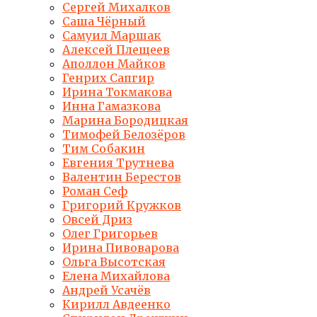
Сергей Михалков
Саша Чёрный
Самуил Маршак
Алексей Плещеев
Аполлон Майков
Генрих Сапгир
Ирина Токмакова
Инна Гамазкова
Марина Бородицкая
Тимофей Белозёров
Тим Собакин
Евгения Трутнева
Валентин Берестов
Роман Сеф
Григорий Кружков
Овсей Дриз
Олег Григорьев
Ирина Пивоварова
Ольга Высотская
Елена Михайлова
Андрей Усачёв
Кирилл Авдеенко