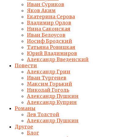
Иван Суриков
Яков Аким
Екатерина Серова
Владимир Орлов
Нина Саконская
Иван Белоусов
Иосиф Бродский
Татьяна Ровицкая
Юрий Владимиров
Александр Введенский
Повести
Александр Грин
Иван Тургенев
Максим Горький
Николай Гоголь
Александр Пушкин
Александр Куприн
Романы
Лев Толстой
Александр Пушкин
Другое
Блог