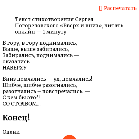
Распечатать
Текст стихотворения Сергея
Погореловского «Вверх и вниз», читать
онлайн — 1 минуту.
В гору, в гору поднимались,
Выше, выше забирались,
Забирались, поднимались —
оказались
НАВЕРХУ.
Вниз помчались — ух, помчались!
Шибче, шибче разогнались,
разогнались – повстречались. —
С кем бы это?!
СО СТОЛБОМ…
Конец!
Оцени