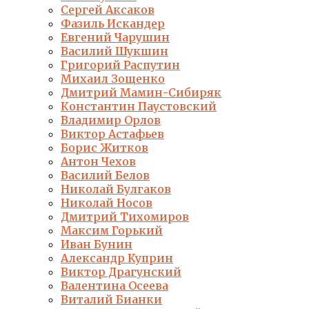
Сергей Аксаков
Фазиль Искандер
Евгений Чарушин
Василий Шукшин
Григорий Распутин
Михаил Зощенко
Дмитрий Мамин-Сибиряк
Константин Паустовский
Владимир Орлов
Виктор Астафьев
Борис Житков
Антон Чехов
Василий Белов
Николай Булгаков
Николай Носов
Дмитрий Тихомиров
Максим Горький
Иван Бунин
Александр Куприн
Виктор Драгунский
Валентина Осеева
Виталий Бианки