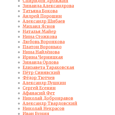
Спиридон Дрожжин
Зинаида Александрова
Татьяна Бокова
Андрей Порошин
Александр Шибаев
Михаил Яснов
Наталья Майер
Нина Стожкова
Любовь Воронкова
Платон Воронько
Нина Найдёнова
Ирина Черницкая
Зинаида Орлова
Елизавета Тараховская
Пётр Синявский
Фёдор Тютчев
Александр Пушкин
Сергей Есенин
Афанасий Фет
Николай Добронравов
Александр Твардовский
Николай Некрасов
Иван Бунин