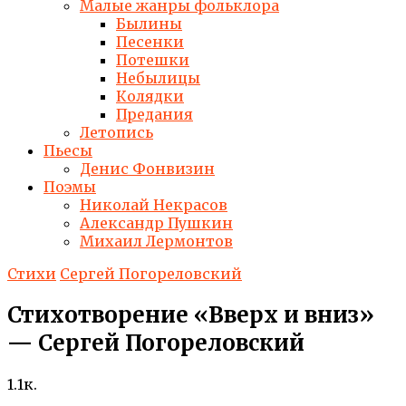
Малые жанры фольклора
Былины
Песенки
Потешки
Небылицы
Колядки
Предания
Летопись
Пьесы
Денис Фонвизин
Поэмы
Николай Некрасов
Александр Пушкин
Михаил Лермонтов
Стихи
Сергей Погореловский
Стихотворение «Вверх и вниз»
— Сергей Погореловский
1.1к.