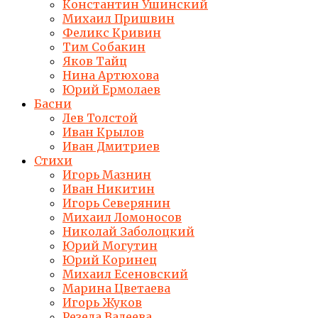
Константин Ушинский
Михаил Пришвин
Феликс Кривин
Тим Собакин
Яков Тайц
Нина Артюхова
Юрий Ермолаев
Басни
Лев Толстой
Иван Крылов
Иван Дмитриев
Стихи
Игорь Мазнин
Иван Никитин
Игорь Северянин
Михаил Ломоносов
Николай Заболоцкий
Юрий Могутин
Юрий Коринец
Михаил Есеновский
Марина Цветаева
Игорь Жуков
Резеда Валеева