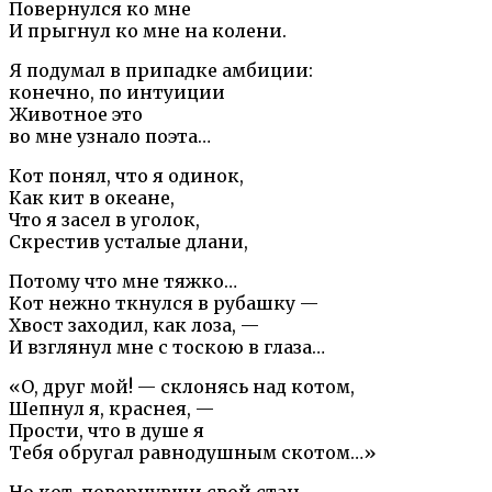
Повернулся ко мне
И прыгнул ко мне на колени.
Я подумал в припадке амбиции:
конечно, по интуиции
Животное это
во мне узнало поэта…
Кот понял, что я одинок,
Как кит в океане,
Что я засел в уголок,
Скрестив усталые длани,
Потому что мне тяжко…
Кот нежно ткнулся в рубашку —
Хвост заходил, как лоза, —
И взглянул мне с тоскою в глаза…
«О, друг мой! — склонясь над котом,
Шепнул я, краснея, —
Прости, что в душе я
Тебя обругал равнодушным скотом…»
Hо кот, повернувши свой стан,