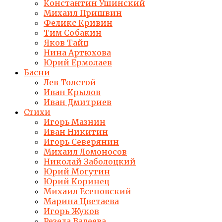
Константин Ушинский
Михаил Пришвин
Феликс Кривин
Тим Собакин
Яков Тайц
Нина Артюхова
Юрий Ермолаев
Басни
Лев Толстой
Иван Крылов
Иван Дмитриев
Стихи
Игорь Мазнин
Иван Никитин
Игорь Северянин
Михаил Ломоносов
Николай Заболоцкий
Юрий Могутин
Юрий Коринец
Михаил Есеновский
Марина Цветаева
Игорь Жуков
Резеда Валеева