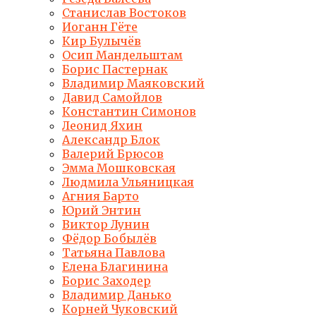
Станислав Востоков
Иоганн Гёте
Кир Булычёв
Осип Мандельштам
Борис Пастернак
Владимир Маяковский
Давид Самойлов
Константин Симонов
Леонид Яхин
Александр Блок
Валерий Брюсов
Эмма Мошковская
Людмила Ульяницкая
Агния Барто
Юрий Энтин
Виктор Лунин
Фёдор Бобылёв
Татьяна Павлова
Елена Благинина
Борис Заходер
Владимир Данько
Корней Чуковский