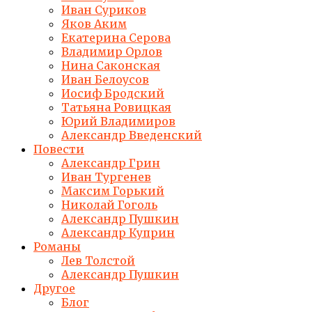
Иван Суриков
Яков Аким
Екатерина Серова
Владимир Орлов
Нина Саконская
Иван Белоусов
Иосиф Бродский
Татьяна Ровицкая
Юрий Владимиров
Александр Введенский
Повести
Александр Грин
Иван Тургенев
Максим Горький
Николай Гоголь
Александр Пушкин
Александр Куприн
Романы
Лев Толстой
Александр Пушкин
Другое
Блог