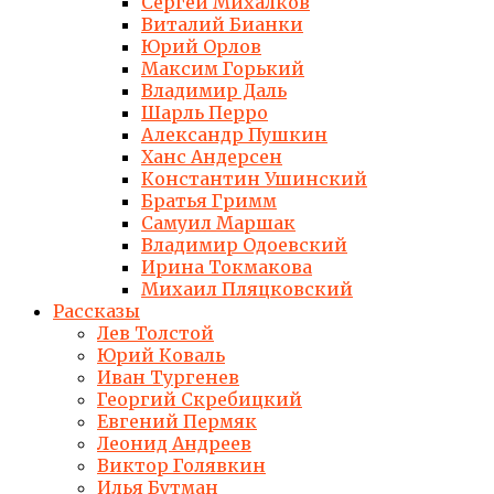
Сергей Михалков
Виталий Бианки
Юрий Орлов
Максим Горький
Владимир Даль
Шарль Перро
Александр Пушкин
Ханс Андерсен
Константин Ушинский
Братья Гримм
Самуил Маршак
Владимир Одоевский
Ирина Токмакова
Михаил Пляцковский
Рассказы
Лев Толстой
Юрий Коваль
Иван Тургенев
Георгий Скребицкий
Евгений Пермяк
Леонид Андреев
Виктор Голявкин
Илья Бутман