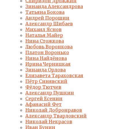
Спиридон Дрожжин
Зинаида Александрова
Татьяна Бокова
Андрей Порошин
Александр Шибаев
Михаил Яснов
Наталья Майер
Нина Стожкова
Любовь Воронкова
Платон Воронько
Нина Найдёнова
Ирина Черницкая
Зинаида Орлова
Елизавета Тараховская
Пётр Синявский
Фёдор Тютчев
Александр Пушкин
Сергей Есенин
Афанасий Фет
Николай Добронравов
Александр Твардовский
Николай Некрасов
Иван Бунин