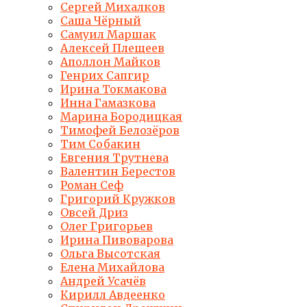
Сергей Михалков
Саша Чёрный
Самуил Маршак
Алексей Плещеев
Аполлон Майков
Генрих Сапгир
Ирина Токмакова
Инна Гамазкова
Марина Бородицкая
Тимофей Белозёров
Тим Собакин
Евгения Трутнева
Валентин Берестов
Роман Сеф
Григорий Кружков
Овсей Дриз
Олег Григорьев
Ирина Пивоварова
Ольга Высотская
Елена Михайлова
Андрей Усачёв
Кирилл Авдеенко