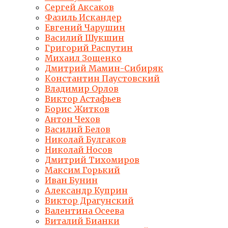
Сергей Аксаков
Фазиль Искандер
Евгений Чарушин
Василий Шукшин
Григорий Распутин
Михаил Зощенко
Дмитрий Мамин-Сибиряк
Константин Паустовский
Владимир Орлов
Виктор Астафьев
Борис Житков
Антон Чехов
Василий Белов
Николай Булгаков
Николай Носов
Дмитрий Тихомиров
Максим Горький
Иван Бунин
Александр Куприн
Виктор Драгунский
Валентина Осеева
Виталий Бианки