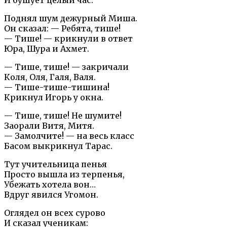
Поднял шум дежурный Миша.
Он сказал: — Ребята, тише!
— Тише! — крикнули в ответ
Юра, Шура и Ахмет.
— Тише, тише! — закричали
Коля, Оля, Галя, Валя.
— Тише-тише-тишина!
Крикнул Игорь у окна.
— Тише, тише! Не шумите!
Заорали Витя, Митя.
— Замолчите! — на весь класс
Басом выкрикнул Тарас.
Тут учительница пенья
Просто вышла из терпенья,
Убежать хотела вон…
Вдруг явился Угомон.
Оглядел он всех сурово
И сказал ученикам: