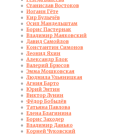
Станислав Востоков
Иоганн Гёте
Кир Булычёв
Осип Мандельштам
Борис Пастернак
Владимир Маяковский
Давид Самойлов
Константин Симонов
Леонид Яхин
Александр Блок
Валерий Брюсов
Эмма Мошковская
Людмила Ульяницкая
Агния Барто
Юрий Энтин
Виктор Лунин
Фёдор Бобылёв
Татьяна Павлова
Елена Благинина
Борис Заходер
Владимир Данько
Корней Чуковский