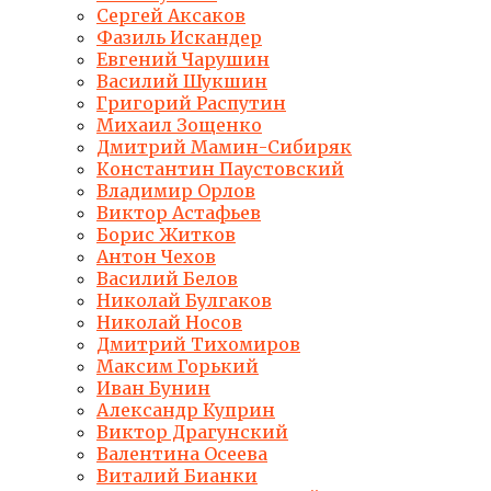
Сергей Аксаков
Фазиль Искандер
Евгений Чарушин
Василий Шукшин
Григорий Распутин
Михаил Зощенко
Дмитрий Мамин-Сибиряк
Константин Паустовский
Владимир Орлов
Виктор Астафьев
Борис Житков
Антон Чехов
Василий Белов
Николай Булгаков
Николай Носов
Дмитрий Тихомиров
Максим Горький
Иван Бунин
Александр Куприн
Виктор Драгунский
Валентина Осеева
Виталий Бианки