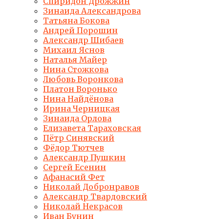
Спиридон Дрожжин
Зинаида Александрова
Татьяна Бокова
Андрей Порошин
Александр Шибаев
Михаил Яснов
Наталья Майер
Нина Стожкова
Любовь Воронкова
Платон Воронько
Нина Найдёнова
Ирина Черницкая
Зинаида Орлова
Елизавета Тараховская
Пётр Синявский
Фёдор Тютчев
Александр Пушкин
Сергей Есенин
Афанасий Фет
Николай Добронравов
Александр Твардовский
Николай Некрасов
Иван Бунин