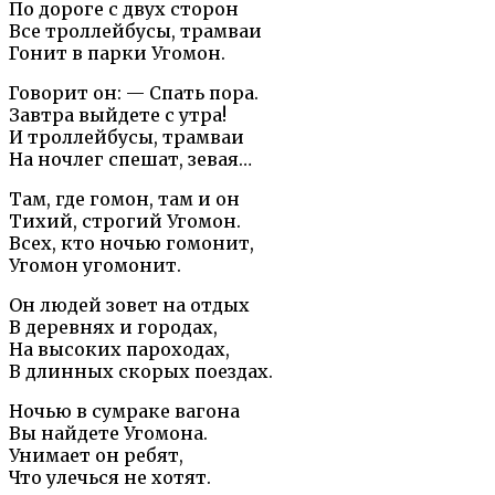
По дороге с двух сторон
Все троллейбусы, трамваи
Гонит в парки Угомон.
Говорит он: — Спать пора.
Завтра выйдете с утра!
И троллейбусы, трамваи
На ночлег спешат, зевая…
Там, где гомон, там и он
Тихий, строгий Угомон.
Всех, кто ночью гомонит,
Угомон угомонит.
Он людей зовет на отдых
В деревнях и городах,
На высоких пароходах,
В длинных скорых поездах.
Ночью в сумраке вагона
Вы найдете Угомона.
Унимает он ребят,
Что улечься не хотят.