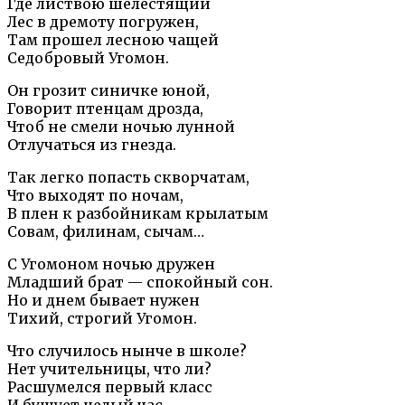
Где листвою шелестящий
Лес в дремоту погружен,
Там прошел лесною чащей
Седобровый Угомон.
Он грозит синичке юной,
Говорит птенцам дрозда,
Чтоб не смели ночью лунной
Отлучаться из гнезда.
Так легко попасть скворчатам,
Что выходят по ночам,
В плен к разбойникам крылатым
Совам, филинам, сычам…
С Угомоном ночью дружен
Младший брат — спокойный сон.
Но и днем бывает нужен
Тихий, строгий Угомон.
Что случилось нынче в школе?
Нет учительницы, что ли?
Расшумелся первый класс
И бушует целый час.