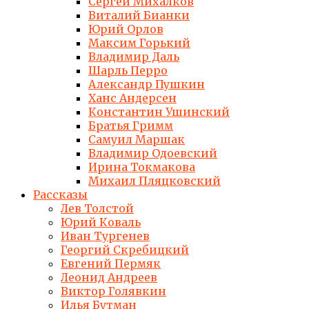
Сергей Михалков
Виталий Бианки
Юрий Орлов
Максим Горький
Владимир Даль
Шарль Перро
Александр Пушкин
Ханс Андерсен
Константин Ушинский
Братья Гримм
Самуил Маршак
Владимир Одоевский
Ирина Токмакова
Михаил Пляцковский
Рассказы
Лев Толстой
Юрий Коваль
Иван Тургенев
Георгий Скребицкий
Евгений Пермяк
Леонид Андреев
Виктор Голявкин
Илья Бутман