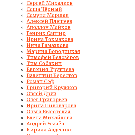
Сергей Михалков
Саша Чёрный
Самуил Маршак
Алексей Плещеев
Аполлон Майков
Генрих Сапгир
Ирина Токмакова
Инна Гамазкова
Марина Бородицкая
Тимофей Белозёров
Тим Собакин
Евгения Трутнева
Валентин Берестов
Роман Сеф
Григорий Кружков
Овсей Дриз
Олег Григорьев
Ирина Пивоварова
Ольга Высотская
Елена Михайлова
Андрей Усачёв
Кирилл Авдеенко