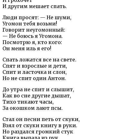
И другим мешает спать.
Люди просят: — Не шуми,
Угомон тебя возьми!
Говорит неугомонный:
— Не боюсь я Угомона.
Посмотрю я, кто кого:
Он меня иль я его!
Спать ложатся все на свете.
Спят и взрослые и дети,
Спит и ласточка и слон,
Но не спит один Антон.
До утра не спит и слышит,
Как во сне другие дышат,
Тихо тикают часы,
За окошком лают псы.
Стал он песни петь от скуки,
Взял от скуки книгу в руки.
Но раздался громкий стук
Книга выпала из рук.