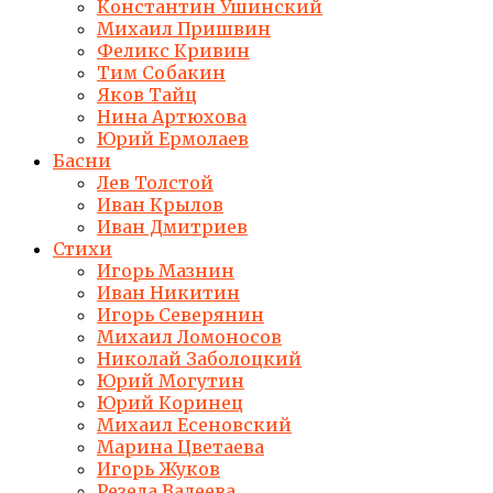
Константин Ушинский
Михаил Пришвин
Феликс Кривин
Тим Собакин
Яков Тайц
Нина Артюхова
Юрий Ермолаев
Басни
Лев Толстой
Иван Крылов
Иван Дмитриев
Стихи
Игорь Мазнин
Иван Никитин
Игорь Северянин
Михаил Ломоносов
Николай Заболоцкий
Юрий Могутин
Юрий Коринец
Михаил Есеновский
Марина Цветаева
Игорь Жуков
Резеда Валеева