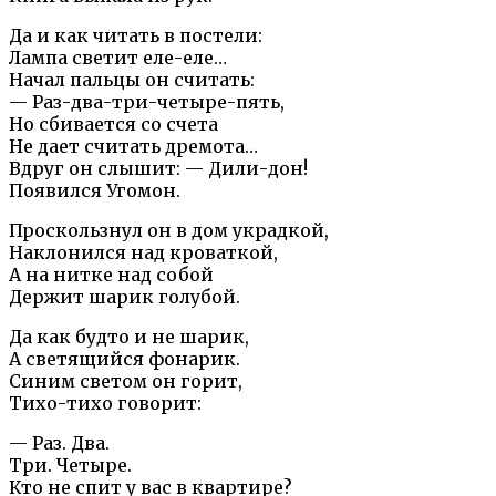
Да и как читать в постели:
Лампа светит еле-еле…
Начал пальцы он считать:
— Раз-два-три-четыре-пять,
Но сбивается со счета
Не дает считать дремота…
Вдруг он слышит: — Дили-дон!
Появился Угомон.
Проскользнул он в дом украдкой,
Наклонился над кроваткой,
А на нитке над собой
Держит шарик голубой.
Да как будто и не шарик,
А светящийся фонарик.
Синим светом он горит,
Тихо-тихо говорит:
— Раз. Два.
Три. Четыре.
Кто не спит у вас в квартире?