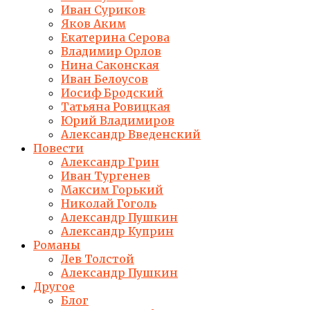
Иван Суриков
Яков Аким
Екатерина Серова
Владимир Орлов
Нина Саконская
Иван Белоусов
Иосиф Бродский
Татьяна Ровицкая
Юрий Владимиров
Александр Введенский
Повести
Александр Грин
Иван Тургенев
Максим Горький
Николай Гоголь
Александр Пушкин
Александр Куприн
Романы
Лев Толстой
Александр Пушкин
Другое
Блог