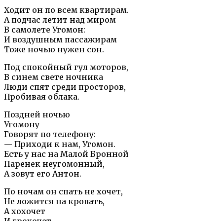
Ходит он по всем квартирам.
А подчас летит над миром
В самолете Угомон:
И воздушным пассажирам
Тоже ночью нужен сон.
Под спокойный гул моторов,
В синем свете ночника
Люди спят среди просторов,
Пробивая облака.
Поздней ночью
Угомону
Говорят по телефону:
— Приходи к нам, Угомон.
Есть у нас на Малой Бронной
Паренек неугомонный,
А зовут его Антон.
По ночам он спать не хочет,
Не ложится на кровать,
А хохочет
И грохочет