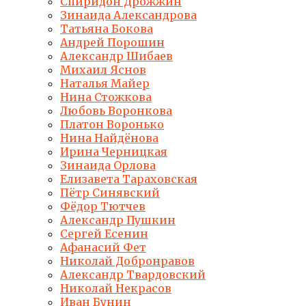
Спиридон Дрожжин
Зинаида Александрова
Татьяна Бокова
Андрей Порошин
Александр Шибаев
Михаил Яснов
Наталья Майер
Нина Стожкова
Любовь Воронкова
Платон Воронько
Нина Найдёнова
Ирина Черницкая
Зинаида Орлова
Елизавета Тараховская
Пётр Синявский
Фёдор Тютчев
Александр Пушкин
Сергей Есенин
Афанасий Фет
Николай Добронравов
Александр Твардовский
Николай Некрасов
Иван Бунин