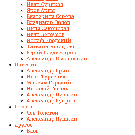
Иван Суриков
Яков Аким
Екатерина Серова
Владимир Орлов
Нина Саконская
Иван Белоусов
Иосиф Бродский
Татьяна Ровицкая
Юрий Владимиров
Александр Введенский
Повести
Александр Грин
Иван Тургенев
Максим Горький
Николай Гоголь
Александр Пушкин
Александр Куприн
Романы
Лев Толстой
Александр Пушкин
Другое
Блог