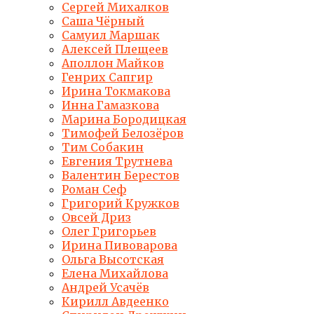
Сергей Михалков
Саша Чёрный
Самуил Маршак
Алексей Плещеев
Аполлон Майков
Генрих Сапгир
Ирина Токмакова
Инна Гамазкова
Марина Бородицкая
Тимофей Белозёров
Тим Собакин
Евгения Трутнева
Валентин Берестов
Роман Сеф
Григорий Кружков
Овсей Дриз
Олег Григорьев
Ирина Пивоварова
Ольга Высотская
Елена Михайлова
Андрей Усачёв
Кирилл Авдеенко