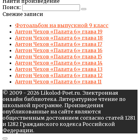
Найти произведение
Поиск:
Свежие записи
Фотоальбом на выпускной 9 класс
Антон Чехов «Палата 6» глава 19
Антон Чехов «Палата 6» глава 18
Антон Чехов «Палата 6» глава 17
Антон Чехов «Палата 6» глава 16
Антон Чехов «Палата 6» глава 15
Антон Чехов «Палата 6» глава 14
Антон Чехов «Палата 6» глава 13
Антон Чехов «Палата 6» глава 12
Антон Чехов «Палата 6» глава 11
© 2009 - 2026 Likolod-Poet.ru. Электронная
онлайн библиотека. Литературное чтение по
школьной программе. Произведения
опубликованные на сайте являются
общественным достоянием согласно статей 1281
и 1282 Гражданского кодекса Российской
Федерации.