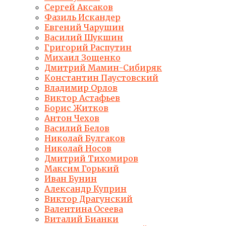
Сергей Аксаков
Фазиль Искандер
Евгений Чарушин
Василий Шукшин
Григорий Распутин
Михаил Зощенко
Дмитрий Мамин-Сибиряк
Константин Паустовский
Владимир Орлов
Виктор Астафьев
Борис Житков
Антон Чехов
Василий Белов
Николай Булгаков
Николай Носов
Дмитрий Тихомиров
Максим Горький
Иван Бунин
Александр Куприн
Виктор Драгунский
Валентина Осеева
Виталий Бианки