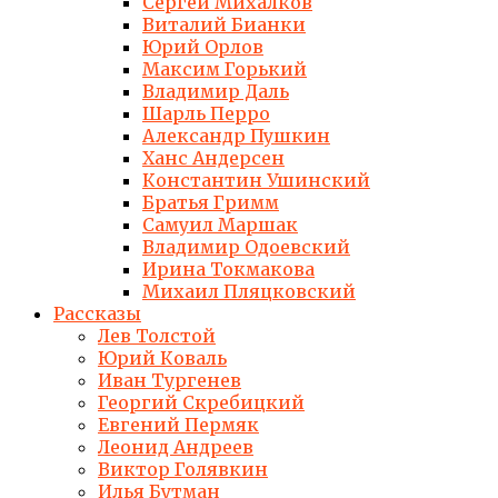
Сергей Михалков
Виталий Бианки
Юрий Орлов
Максим Горький
Владимир Даль
Шарль Перро
Александр Пушкин
Ханс Андерсен
Константин Ушинский
Братья Гримм
Самуил Маршак
Владимир Одоевский
Ирина Токмакова
Михаил Пляцковский
Рассказы
Лев Толстой
Юрий Коваль
Иван Тургенев
Георгий Скребицкий
Евгений Пермяк
Леонид Андреев
Виктор Голявкин
Илья Бутман