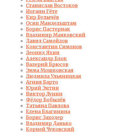
Станислав Востоков
Иоганн Гёте
Кир Булычёв
Осип Мандельштам
Борис Пастернак
Владимир Маяковский
Давид Самойлов
Константин Симонов
Леонид Яхин
Александр Блок
Валерий Брюсов
Эмма Мошковская
Людмила Ульяницкая
Агния Барто
Юрий Энтин
Виктор Лунин
Фёдор Бобылёв
Татьяна Павлова
Елена Благинина
Борис Заходер
Владимир Данько
Корней Чуковский