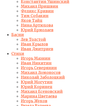
Константин Ушинский
Михаил Пришвин
Феликс Кривин
Тим Собакин
Яков Тайц
Нина Артюхова
Юрий Ермолаев
Басни
Лев Толстой
Иван Крылов
Иван Дмитриев
Стихи
Игорь Мазнин
Иван Никитин
Игорь Северянин
Михаил Ломоносов
Николай Заболоцкий
Юрий Могутин
Юрий Коринец
Михаил Есеновский
Марина Цветаева
Игорь Жуков
Резеда Валеева