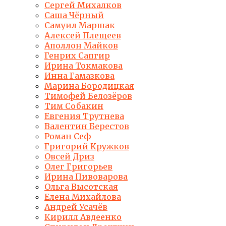
Сергей Михалков
Саша Чёрный
Самуил Маршак
Алексей Плещеев
Аполлон Майков
Генрих Сапгир
Ирина Токмакова
Инна Гамазкова
Марина Бородицкая
Тимофей Белозёров
Тим Собакин
Евгения Трутнева
Валентин Берестов
Роман Сеф
Григорий Кружков
Овсей Дриз
Олег Григорьев
Ирина Пивоварова
Ольга Высотская
Елена Михайлова
Андрей Усачёв
Кирилл Авдеенко