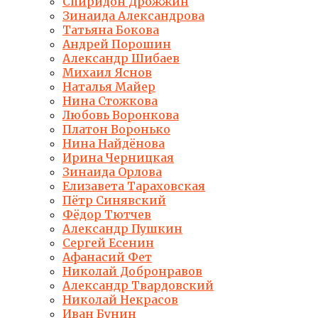
Спиридон Дрожжин
Зинаида Александрова
Татьяна Бокова
Андрей Порошин
Александр Шибаев
Михаил Яснов
Наталья Майер
Нина Стожкова
Любовь Воронкова
Платон Воронько
Нина Найдёнова
Ирина Черницкая
Зинаида Орлова
Елизавета Тараховская
Пётр Синявский
Фёдор Тютчев
Александр Пушкин
Сергей Есенин
Афанасий Фет
Николай Добронравов
Александр Твардовский
Николай Некрасов
Иван Бунин