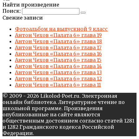
Найти произведение
Поиск:
Свежие записи
Фотоальбом на выпускной 9 класс
Антон Чехов «Палата 6» глава 19
Антон Чехов «Палата 6» глава 18
Антон Чехов «Палата 6» глава 17
Антон Чехов «Палата 6» глава 16
Антон Чехов «Палата 6» глава 15
Антон Чехов «Палата 6» глава 14
Антон Чехов «Палата 6» глава 13
Антон Чехов «Палата 6» глава 12
Антон Чехов «Палата 6» глава 11
© 2009 - 2026 Likolod-Poet.ru. Электронная
онлайн библиотека. Литературное чтение по
школьной программе. Произведения
опубликованные на сайте являются
общественным достоянием согласно статей 1281
и 1282 Гражданского кодекса Российской
Федерации.