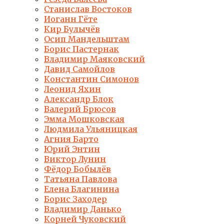
Станислав Востоков
Иоганн Гёте
Кир Булычёв
Осип Мандельштам
Борис Пастернак
Владимир Маяковский
Давид Самойлов
Константин Симонов
Леонид Яхин
Александр Блок
Валерий Брюсов
Эмма Мошковская
Людмила Ульяницкая
Агния Барто
Юрий Энтин
Виктор Лунин
Фёдор Бобылёв
Татьяна Павлова
Елена Благинина
Борис Заходер
Владимир Данько
Корней Чуковский