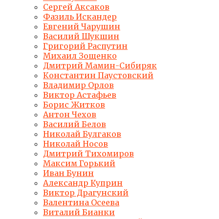
Сергей Аксаков
Фазиль Искандер
Евгений Чарушин
Василий Шукшин
Григорий Распутин
Михаил Зощенко
Дмитрий Мамин-Сибиряк
Константин Паустовский
Владимир Орлов
Виктор Астафьев
Борис Житков
Антон Чехов
Василий Белов
Николай Булгаков
Николай Носов
Дмитрий Тихомиров
Максим Горький
Иван Бунин
Александр Куприн
Виктор Драгунский
Валентина Осеева
Виталий Бианки