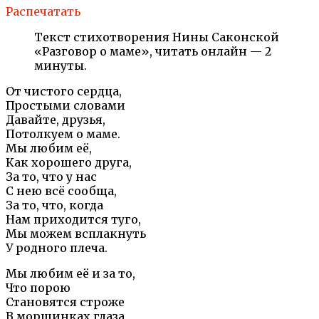
Распечатать
Текст стихотворения Нины Саконской
«Разговор о маме», читать онлайн — 2
минуты.
От чистого сердца,
Простыми словами
Давайте, друзья,
Потолкуем о маме.
Мы любим её,
Как хорошего друга,
За то, что у нас
С нею всё сообща,
За то, что, когда
Нам приходится туго,
Мы можем всплакнуть
У родного плеча.
Мы любим её и за то,
Что порою
Становятся строже
В морщинках глаза.