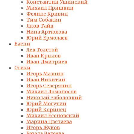
Константин Ушинский
Михаил Пришвин
Феликс Кривин
Тим Собакин
Яков Тайц
Нина Артюхова
Юрий Ермолаев
Басни
Лев Толстой
Иван Крылов
Иван Дмитриев
Стихи
Игорь Мазнин
Иван Никитин
Игорь Северянин
Михаил Ломоносов
Николай Заболоцкий
Юрий Могутин
Юрий Коринец
Михаил Есеновский
Марина Цветаева
Игорь Жуков
Резеда Валеева