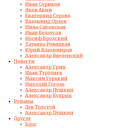
Иван Суриков
Яков Аким
Екатерина Серова
Владимир Орлов
Нина Саконская
Иван Белоусов
Иосиф Бродский
Татьяна Ровицкая
Юрий Владимиров
Александр Введенский
Повести
Александр Грин
Иван Тургенев
Максим Горький
Николай Гоголь
Александр Пушкин
Александр Куприн
Романы
Лев Толстой
Александр Пушкин
Другое
Блог