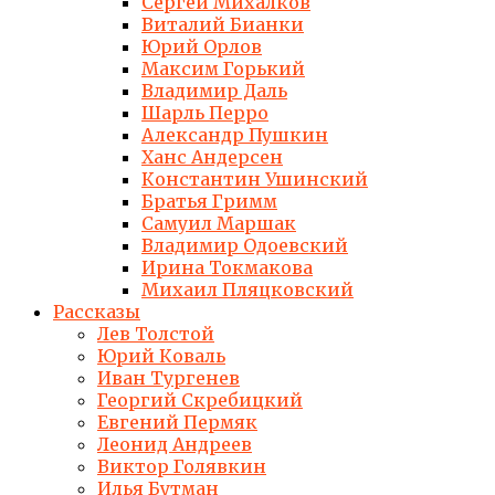
Сергей Михалков
Виталий Бианки
Юрий Орлов
Максим Горький
Владимир Даль
Шарль Перро
Александр Пушкин
Ханс Андерсен
Константин Ушинский
Братья Гримм
Самуил Маршак
Владимир Одоевский
Ирина Токмакова
Михаил Пляцковский
Рассказы
Лев Толстой
Юрий Коваль
Иван Тургенев
Георгий Скребицкий
Евгений Пермяк
Леонид Андреев
Виктор Голявкин
Илья Бутман