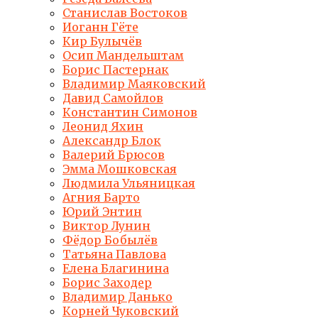
Станислав Востоков
Иоганн Гёте
Кир Булычёв
Осип Мандельштам
Борис Пастернак
Владимир Маяковский
Давид Самойлов
Константин Симонов
Леонид Яхин
Александр Блок
Валерий Брюсов
Эмма Мошковская
Людмила Ульяницкая
Агния Барто
Юрий Энтин
Виктор Лунин
Фёдор Бобылёв
Татьяна Павлова
Елена Благинина
Борис Заходер
Владимир Данько
Корней Чуковский