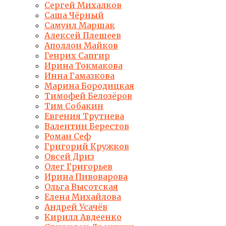
Сергей Михалков
Саша Чёрный
Самуил Маршак
Алексей Плещеев
Аполлон Майков
Генрих Сапгир
Ирина Токмакова
Инна Гамазкова
Марина Бородицкая
Тимофей Белозёров
Тим Собакин
Евгения Трутнева
Валентин Берестов
Роман Сеф
Григорий Кружков
Овсей Дриз
Олег Григорьев
Ирина Пивоварова
Ольга Высотская
Елена Михайлова
Андрей Усачёв
Кирилл Авдеенко