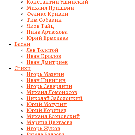
Константин Ушинский
Михаил Пришвин
Феликс Кривин
Тим Собакин
Яков Тайц
Нина Артюхова
Юрий Ермолаев
Басни
Лев Толстой
Иван Крылов
Иван Дмитриев
Стихи
Игорь Мазнин
Иван Никитин
Игорь Северянин
Михаил Ломоносов
Николай Заболоцкий
Юрий Могутин
Юрий Коринец
Михаил Есеновский
Марина Цветаева
Игорь Жуков
Резеда Валеева