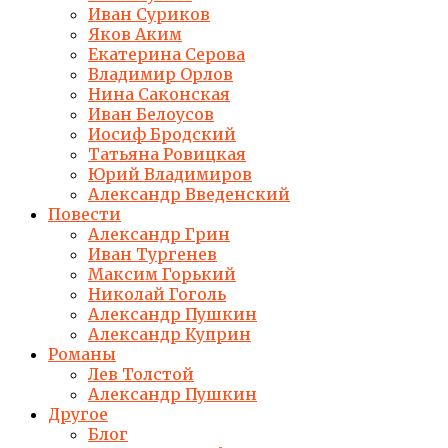
Иван Суриков
Яков Аким
Екатерина Серова
Владимир Орлов
Нина Саконская
Иван Белоусов
Иосиф Бродский
Татьяна Ровицкая
Юрий Владимиров
Александр Введенский
Повести
Александр Грин
Иван Тургенев
Максим Горький
Николай Гоголь
Александр Пушкин
Александр Куприн
Романы
Лев Толстой
Александр Пушкин
Другое
Блог