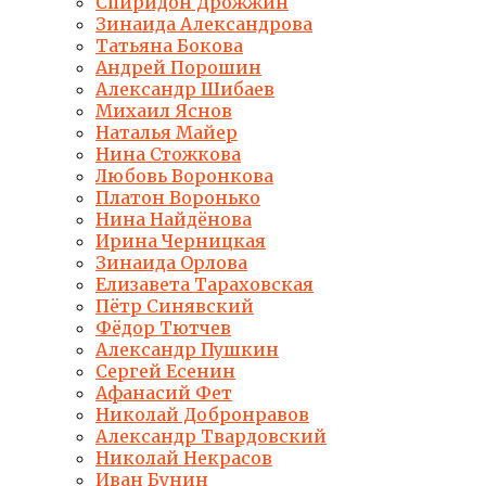
Спиридон Дрожжин
Зинаида Александрова
Татьяна Бокова
Андрей Порошин
Александр Шибаев
Михаил Яснов
Наталья Майер
Нина Стожкова
Любовь Воронкова
Платон Воронько
Нина Найдёнова
Ирина Черницкая
Зинаида Орлова
Елизавета Тараховская
Пётр Синявский
Фёдор Тютчев
Александр Пушкин
Сергей Есенин
Афанасий Фет
Николай Добронравов
Александр Твардовский
Николай Некрасов
Иван Бунин