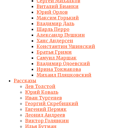
Сергей Михалков
Виталий Бианки
Юрий Орлов
Максим Горький
Владимир Даль
Шарль Перро
Александр Пушкин
Ханс Андерсен
Константин Ушинский
Братья Гримм
Самуил Маршак
Владимир Одоевский
Ирина Токмакова
Михаил Пляцковский
Рассказы
Лев Толстой
Юрий Коваль
Иван Тургенев
Георгий Скребицкий
Евгений Пермяк
Леонид Андреев
Виктор Голявкин
Илья Бутман