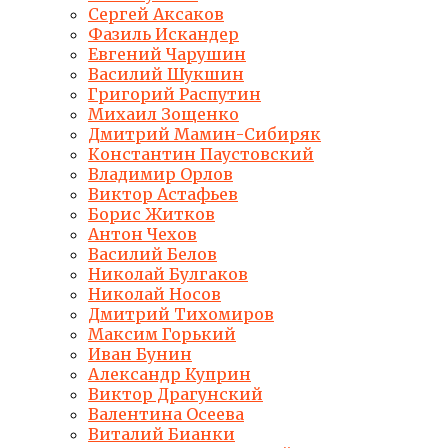
Сергей Аксаков
Фазиль Искандер
Евгений Чарушин
Василий Шукшин
Григорий Распутин
Михаил Зощенко
Дмитрий Мамин-Сибиряк
Константин Паустовский
Владимир Орлов
Виктор Астафьев
Борис Житков
Антон Чехов
Василий Белов
Николай Булгаков
Николай Носов
Дмитрий Тихомиров
Максим Горький
Иван Бунин
Александр Куприн
Виктор Драгунский
Валентина Осеева
Виталий Бианки