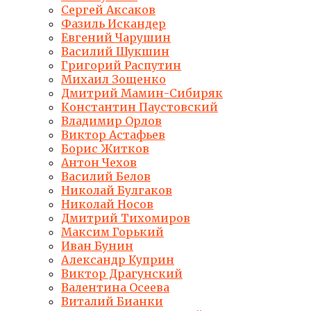
Сергей Аксаков
Фазиль Искандер
Евгений Чарушин
Василий Шукшин
Григорий Распутин
Михаил Зощенко
Дмитрий Мамин-Сибиряк
Константин Паустовский
Владимир Орлов
Виктор Астафьев
Борис Житков
Антон Чехов
Василий Белов
Николай Булгаков
Николай Носов
Дмитрий Тихомиров
Максим Горький
Иван Бунин
Александр Куприн
Виктор Драгунский
Валентина Осеева
Виталий Бианки