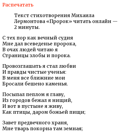
Распечатать
Текст стихотворения Михаила
Лермонтова «Пророк» читать онлайн —
2 минуты.
С тех пор как вечный судия
Мне дал всеведенье пророка,
В очах людей читаю я
Страницы злобы и порока.
Провозглашать я стал любви
И правды чистые ученья:
В меня все ближние мои
Бросали бешено каменья.
Посыпал пеплом я главу,
Из городов бежал я нищий,
И вот в пустыне я живу,
Как птицы, даром божьей пищи;
Завет предвечного храня,
Мне тварь покорна там земная;