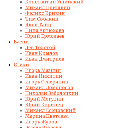
Константин Ушинский
Михаил Пришвин
Феликс Кривин
Тим Собакин
Яков Тайц
Нина Артюхова
Юрий Ермолаев
Басни
Лев Толстой
Иван Крылов
Иван Дмитриев
Стихи
Игорь Мазнин
Иван Никитин
Игорь Северянин
Михаил Ломоносов
Николай Заболоцкий
Юрий Могутин
Юрий Коринец
Михаил Есеновский
Марина Цветаева
Игорь Жуков
Резеда Валеева