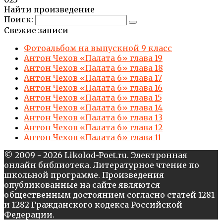
Найти произведение
Поиск:
Свежие записи
Фотоальбом на выпускной 9 класс
Антон Чехов «Палата 6» глава 19
Антон Чехов «Палата 6» глава 18
Антон Чехов «Палата 6» глава 17
Антон Чехов «Палата 6» глава 16
Антон Чехов «Палата 6» глава 15
Антон Чехов «Палата 6» глава 14
Антон Чехов «Палата 6» глава 13
Антон Чехов «Палата 6» глава 12
Антон Чехов «Палата 6» глава 11
© 2009 - 2026 Likolod-Poet.ru. Электронная
онлайн библиотека. Литературное чтение по
школьной программе. Произведения
опубликованные на сайте являются
общественным достоянием согласно статей 1281
и 1282 Гражданского кодекса Российской
Федерации.