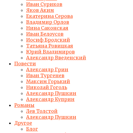
Иван Суриков
Яков Аким
Екатерина Серова
Владимир Орлов
Нина Саконская
Иван Белоусов
Иосиф Бродский
Татьяна Ровицкая
Юрий Владимиров
Александр Введенский
Повести
Александр Грин
Иван Тургенев
Максим Горький
Николай Гоголь
Александр Пушкин
Александр Куприн
Романы
Лев Толстой
Александр Пушкин
Другое
Блог