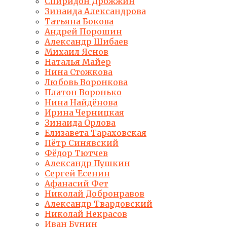
Спиридон Дрожжин
Зинаида Александрова
Татьяна Бокова
Андрей Порошин
Александр Шибаев
Михаил Яснов
Наталья Майер
Нина Стожкова
Любовь Воронкова
Платон Воронько
Нина Найдёнова
Ирина Черницкая
Зинаида Орлова
Елизавета Тараховская
Пётр Синявский
Фёдор Тютчев
Александр Пушкин
Сергей Есенин
Афанасий Фет
Николай Добронравов
Александр Твардовский
Николай Некрасов
Иван Бунин