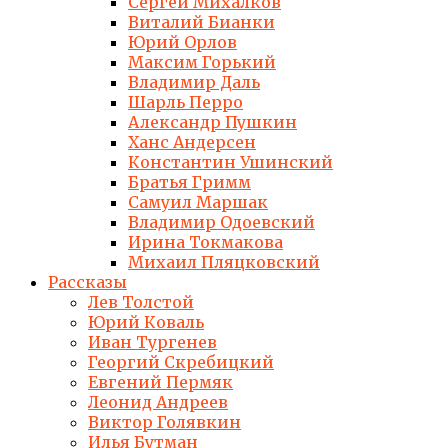
Сергей Михалков
Виталий Бианки
Юрий Орлов
Максим Горький
Владимир Даль
Шарль Перро
Александр Пушкин
Ханс Андерсен
Константин Ушинский
Братья Гримм
Самуил Маршак
Владимир Одоевский
Ирина Токмакова
Михаил Пляцковский
Рассказы
Лев Толстой
Юрий Коваль
Иван Тургенев
Георгий Скребицкий
Евгений Пермяк
Леонид Андреев
Виктор Голявкин
Илья Бутман