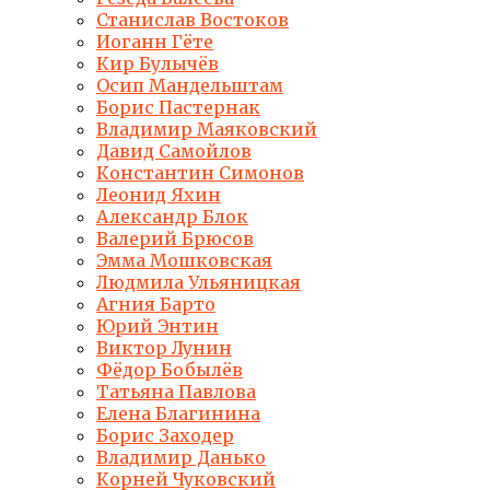
Станислав Востоков
Иоганн Гёте
Кир Булычёв
Осип Мандельштам
Борис Пастернак
Владимир Маяковский
Давид Самойлов
Константин Симонов
Леонид Яхин
Александр Блок
Валерий Брюсов
Эмма Мошковская
Людмила Ульяницкая
Агния Барто
Юрий Энтин
Виктор Лунин
Фёдор Бобылёв
Татьяна Павлова
Елена Благинина
Борис Заходер
Владимир Данько
Корней Чуковский