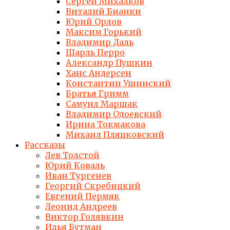
Сергей Михалков
Виталий Бианки
Юрий Орлов
Максим Горький
Владимир Даль
Шарль Перро
Александр Пушкин
Ханс Андерсен
Константин Ушинский
Братья Гримм
Самуил Маршак
Владимир Одоевский
Ирина Токмакова
Михаил Пляцковский
Рассказы
Лев Толстой
Юрий Коваль
Иван Тургенев
Георгий Скребицкий
Евгений Пермяк
Леонид Андреев
Виктор Голявкин
Илья Бутман