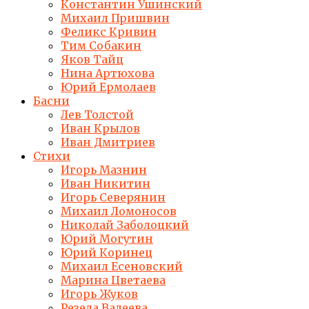
Константин Ушинский
Михаил Пришвин
Феликс Кривин
Тим Собакин
Яков Тайц
Нина Артюхова
Юрий Ермолаев
Басни
Лев Толстой
Иван Крылов
Иван Дмитриев
Стихи
Игорь Мазнин
Иван Никитин
Игорь Северянин
Михаил Ломоносов
Николай Заболоцкий
Юрий Могутин
Юрий Коринец
Михаил Есеновский
Марина Цветаева
Игорь Жуков
Резеда Валеева