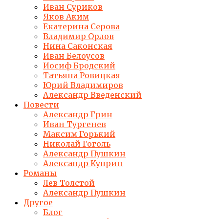
Иван Суриков
Яков Аким
Екатерина Серова
Владимир Орлов
Нина Саконская
Иван Белоусов
Иосиф Бродский
Татьяна Ровицкая
Юрий Владимиров
Александр Введенский
Повести
Александр Грин
Иван Тургенев
Максим Горький
Николай Гоголь
Александр Пушкин
Александр Куприн
Романы
Лев Толстой
Александр Пушкин
Другое
Блог