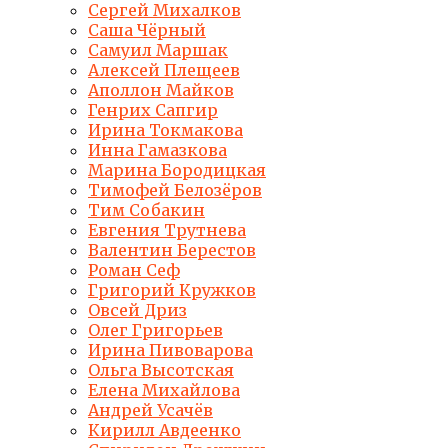
Сергей Михалков
Саша Чёрный
Самуил Маршак
Алексей Плещеев
Аполлон Майков
Генрих Сапгир
Ирина Токмакова
Инна Гамазкова
Марина Бородицкая
Тимофей Белозёров
Тим Собакин
Евгения Трутнева
Валентин Берестов
Роман Сеф
Григорий Кружков
Овсей Дриз
Олег Григорьев
Ирина Пивоварова
Ольга Высотская
Елена Михайлова
Андрей Усачёв
Кирилл Авдеенко