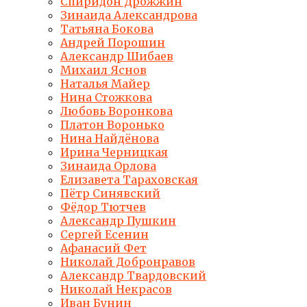
Спиридон Дрожжин
Зинаида Александрова
Татьяна Бокова
Андрей Порошин
Александр Шибаев
Михаил Яснов
Наталья Майер
Нина Стожкова
Любовь Воронкова
Платон Воронько
Нина Найдёнова
Ирина Черницкая
Зинаида Орлова
Елизавета Тараховская
Пётр Синявский
Фёдор Тютчев
Александр Пушкин
Сергей Есенин
Афанасий Фет
Николай Добронравов
Александр Твардовский
Николай Некрасов
Иван Бунин