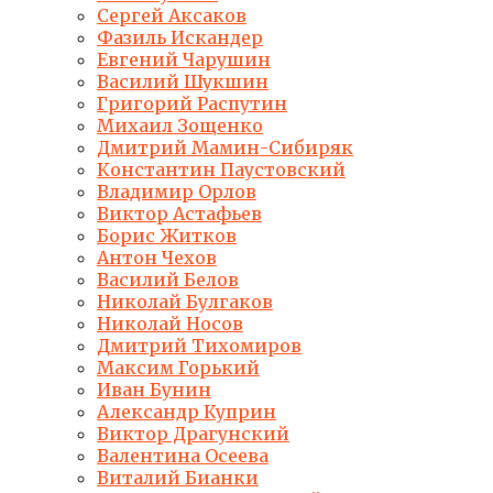
Сергей Аксаков
Фазиль Искандер
Евгений Чарушин
Василий Шукшин
Григорий Распутин
Михаил Зощенко
Дмитрий Мамин-Сибиряк
Константин Паустовский
Владимир Орлов
Виктор Астафьев
Борис Житков
Антон Чехов
Василий Белов
Николай Булгаков
Николай Носов
Дмитрий Тихомиров
Максим Горький
Иван Бунин
Александр Куприн
Виктор Драгунский
Валентина Осеева
Виталий Бианки