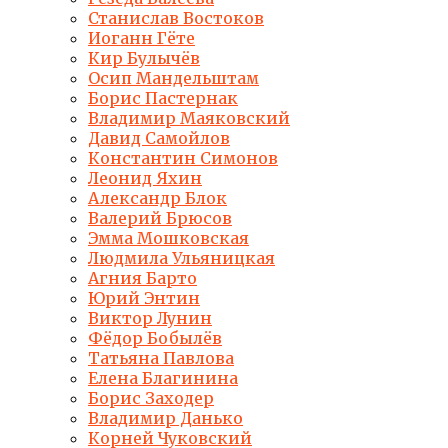
Станислав Востоков
Иоганн Гёте
Кир Булычёв
Осип Мандельштам
Борис Пастернак
Владимир Маяковский
Давид Самойлов
Константин Симонов
Леонид Яхин
Александр Блок
Валерий Брюсов
Эмма Мошковская
Людмила Ульяницкая
Агния Барто
Юрий Энтин
Виктор Лунин
Фёдор Бобылёв
Татьяна Павлова
Елена Благинина
Борис Заходер
Владимир Данько
Корней Чуковский