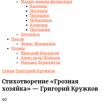
Малые жанры фольклора
Былины
Песенки
Потешки
Небылицы
Колядки
Предания
Летопись
Пьесы
Денис Фонвизин
Поэмы
Николай Некрасов
Александр Пушкин
Михаил Лермонтов
Стихи
Григорий Кружков
Стихотворение «Грозная
хозяйка» — Григорий Кружков
40