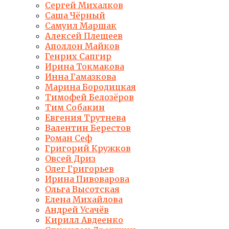
Сергей Михалков
Саша Чёрный
Самуил Маршак
Алексей Плещеев
Аполлон Майков
Генрих Сапгир
Ирина Токмакова
Инна Гамазкова
Марина Бородицкая
Тимофей Белозёров
Тим Собакин
Евгения Трутнева
Валентин Берестов
Роман Сеф
Григорий Кружков
Овсей Дриз
Олег Григорьев
Ирина Пивоварова
Ольга Высотская
Елена Михайлова
Андрей Усачёв
Кирилл Авдеенко