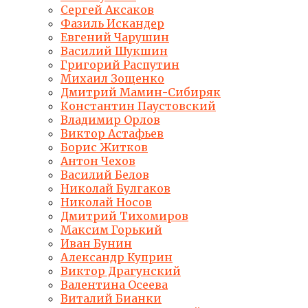
Сергей Аксаков
Фазиль Искандер
Евгений Чарушин
Василий Шукшин
Григорий Распутин
Михаил Зощенко
Дмитрий Мамин-Сибиряк
Константин Паустовский
Владимир Орлов
Виктор Астафьев
Борис Житков
Антон Чехов
Василий Белов
Николай Булгаков
Николай Носов
Дмитрий Тихомиров
Максим Горький
Иван Бунин
Александр Куприн
Виктор Драгунский
Валентина Осеева
Виталий Бианки