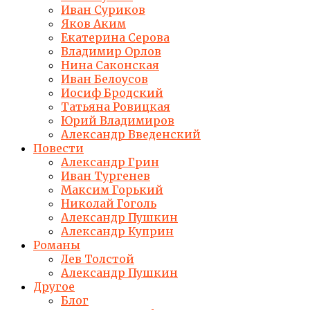
Иван Суриков
Яков Аким
Екатерина Серова
Владимир Орлов
Нина Саконская
Иван Белоусов
Иосиф Бродский
Татьяна Ровицкая
Юрий Владимиров
Александр Введенский
Повести
Александр Грин
Иван Тургенев
Максим Горький
Николай Гоголь
Александр Пушкин
Александр Куприн
Романы
Лев Толстой
Александр Пушкин
Другое
Блог