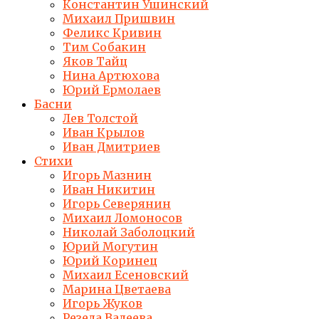
Константин Ушинский
Михаил Пришвин
Феликс Кривин
Тим Собакин
Яков Тайц
Нина Артюхова
Юрий Ермолаев
Басни
Лев Толстой
Иван Крылов
Иван Дмитриев
Стихи
Игорь Мазнин
Иван Никитин
Игорь Северянин
Михаил Ломоносов
Николай Заболоцкий
Юрий Могутин
Юрий Коринец
Михаил Есеновский
Марина Цветаева
Игорь Жуков
Резеда Валеева