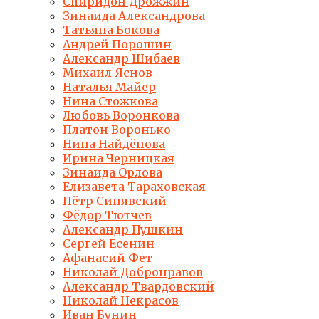
Спиридон Дрожжин
Зинаида Александрова
Татьяна Бокова
Андрей Порошин
Александр Шибаев
Михаил Яснов
Наталья Майер
Нина Стожкова
Любовь Воронкова
Платон Воронько
Нина Найдёнова
Ирина Черницкая
Зинаида Орлова
Елизавета Тараховская
Пётр Синявский
Фёдор Тютчев
Александр Пушкин
Сергей Есенин
Афанасий Фет
Николай Добронравов
Александр Твардовский
Николай Некрасов
Иван Бунин