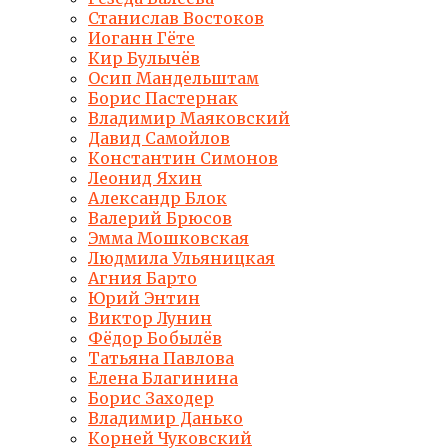
Станислав Востоков
Иоганн Гёте
Кир Булычёв
Осип Мандельштам
Борис Пастернак
Владимир Маяковский
Давид Самойлов
Константин Симонов
Леонид Яхин
Александр Блок
Валерий Брюсов
Эмма Мошковская
Людмила Ульяницкая
Агния Барто
Юрий Энтин
Виктор Лунин
Фёдор Бобылёв
Татьяна Павлова
Елена Благинина
Борис Заходер
Владимир Данько
Корней Чуковский