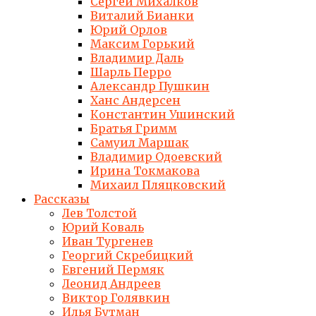
Сергей Михалков
Виталий Бианки
Юрий Орлов
Максим Горький
Владимир Даль
Шарль Перро
Александр Пушкин
Ханс Андерсен
Константин Ушинский
Братья Гримм
Самуил Маршак
Владимир Одоевский
Ирина Токмакова
Михаил Пляцковский
Рассказы
Лев Толстой
Юрий Коваль
Иван Тургенев
Георгий Скребицкий
Евгений Пермяк
Леонид Андреев
Виктор Голявкин
Илья Бутман