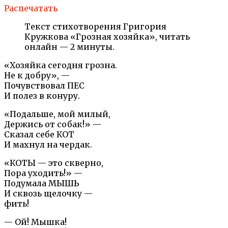
Распечатать
Текст стихотворения Григория
Кружкова «Грозная хозяйка», читать
онлайн — 2 минуты.
«Хозяйка сегодня грозна.
Не к добру», —
Почувствовал ПЕС
И полез в конуру.
«Подальше, мой милый,
Держись от собак!» —
Сказал себе КОТ
И махнул на чердак.
«КОТЫ — это скверно,
Пора уходить!» —
Подумала МЫШЬ
И сквозь щелочку —
фить!
— Ой! Мышка!