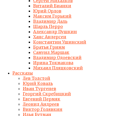
Сергей Михалков
Виталий Бианки
Юрий Орлов
Максим Горький
Владимир Даль
Шарль Перро
Александр Пушкин
Ханс Андерсен
Константин Ушинский
Братья Гримм
Самуил Маршак
Владимир Одоевский
Ирина Токмакова
Михаил Пляцковский
Рассказы
Лев Толстой
Юрий Коваль
Иван Тургенев
Георгий Скребицкий
Евгений Пермяк
Леонид Андреев
Виктор Голявкин
Илья Бутман