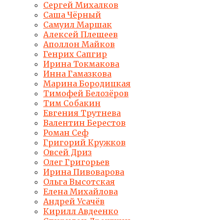
Сергей Михалков
Саша Чёрный
Самуил Маршак
Алексей Плещеев
Аполлон Майков
Генрих Сапгир
Ирина Токмакова
Инна Гамазкова
Марина Бородицкая
Тимофей Белозёров
Тим Собакин
Евгения Трутнева
Валентин Берестов
Роман Сеф
Григорий Кружков
Овсей Дриз
Олег Григорьев
Ирина Пивоварова
Ольга Высотская
Елена Михайлова
Андрей Усачёв
Кирилл Авдеенко