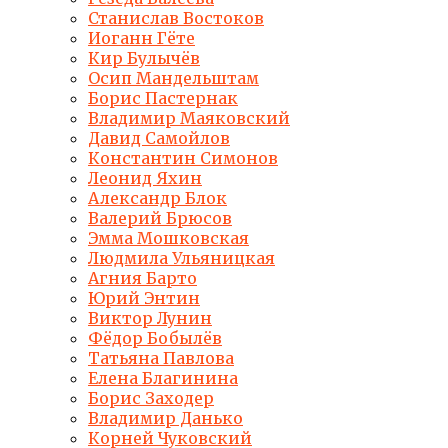
Станислав Востоков
Иоганн Гёте
Кир Булычёв
Осип Мандельштам
Борис Пастернак
Владимир Маяковский
Давид Самойлов
Константин Симонов
Леонид Яхин
Александр Блок
Валерий Брюсов
Эмма Мошковская
Людмила Ульяницкая
Агния Барто
Юрий Энтин
Виктор Лунин
Фёдор Бобылёв
Татьяна Павлова
Елена Благинина
Борис Заходер
Владимир Данько
Корней Чуковский