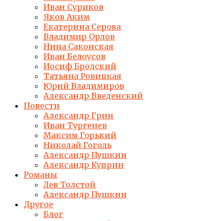
Иван Суриков
Яков Аким
Екатерина Серова
Владимир Орлов
Нина Саконская
Иван Белоусов
Иосиф Бродский
Татьяна Ровицкая
Юрий Владимиров
Александр Введенский
Повести
Александр Грин
Иван Тургенев
Максим Горький
Николай Гоголь
Александр Пушкин
Александр Куприн
Романы
Лев Толстой
Александр Пушкин
Другое
Блог