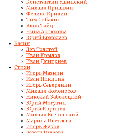
Константин Ушинский
Михаил Пришвин
Феликс Кривин
Тим Собакин
Яков Тайц
Нина Артюхова
Юрий Ермолаев
Басни
Лев Толстой
Иван Крылов
Иван Дмитриев
Стихи
Игорь Мазнин
Иван Никитин
Игорь Северянин
Михаил Ломоносов
Николай Заболоцкий
Юрий Могутин
Юрий Коринец
Михаил Есеновский
Марина Цветаева
Игорь Жуков
Резеда Валеева