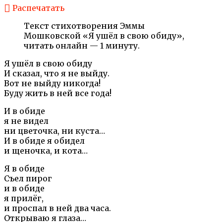
Распечатать
Текст стихотворения Эммы
Мошковской «Я ушёл в свою обиду»,
читать онлайн — 1 минуту.
Я ушёл в свою обиду
И сказал, что я не выйду.
Вот не выйду никогда!
Буду жить в ней все года!
И в обиде
я не видел
ни цветочка, ни куста…
И в обиде я обидел
и щеночка, и кота…
Я в обиде
Съел пирог
и в обиде
я прилёг,
и проспал в ней два часа.
Открываю я глаза…