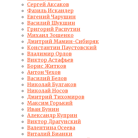
Сергей Аксаков
Фазиль Искандер
Евгений Чарушин
Василий Шукшин
Григорий Распутин
Михаил Зощенко
Дмитрий Мамин-Сибиряк
Константин Паустовский
Владимир Орлов
Виктор Астафьев
Борис Житков
Антон Чехов
Василий Белов
Николай Булгаков
Николай Носов
Дмитрий Тихомиров
Максим Горький
Иван Бунин
Александр Куприн
Виктор Драгунский
Валентина Осеева
Виталий Бианки