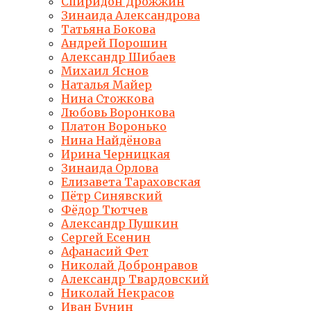
Спиридон Дрожжин
Зинаида Александрова
Татьяна Бокова
Андрей Порошин
Александр Шибаев
Михаил Яснов
Наталья Майер
Нина Стожкова
Любовь Воронкова
Платон Воронько
Нина Найдёнова
Ирина Черницкая
Зинаида Орлова
Елизавета Тараховская
Пётр Синявский
Фёдор Тютчев
Александр Пушкин
Сергей Есенин
Афанасий Фет
Николай Добронравов
Александр Твардовский
Николай Некрасов
Иван Бунин