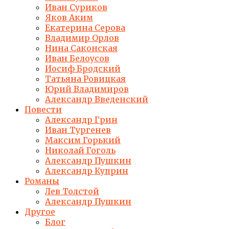
Иван Суриков
Яков Аким
Екатерина Серова
Владимир Орлов
Нина Саконская
Иван Белоусов
Иосиф Бродский
Татьяна Ровицкая
Юрий Владимиров
Александр Введенский
Повести
Александр Грин
Иван Тургенев
Максим Горький
Николай Гоголь
Александр Пушкин
Александр Куприн
Романы
Лев Толстой
Александр Пушкин
Другое
Блог