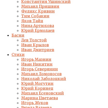
Константин Ушинский
Михаил Пришвин
Феликс Кривин
Тим Собакин
Яков Тайц
Нина Артюхова
Юрий Ермолаев
Басни
Лев Толстой
Иван Крылов
Иван Дмитриев
Стихи
Игорь Мазнин
Иван Никитин
Игорь Северянин
Михаил Ломоносов
Николай Заболоцкий
Юрий Могутин
Юрий Коринец
Михаил Есеновский
Марина Цветаева
Игорь Жуков
Резеда Валеева