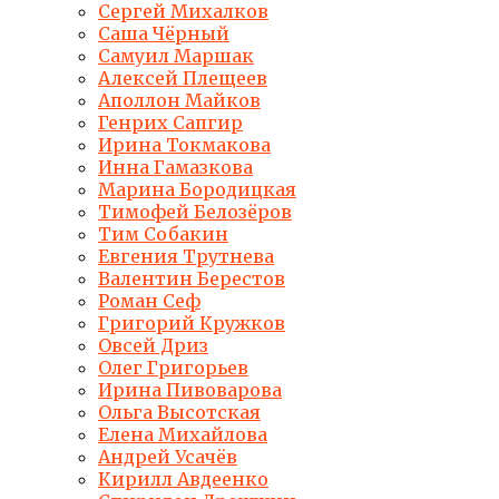
Сергей Михалков
Саша Чёрный
Самуил Маршак
Алексей Плещеев
Аполлон Майков
Генрих Сапгир
Ирина Токмакова
Инна Гамазкова
Марина Бородицкая
Тимофей Белозёров
Тим Собакин
Евгения Трутнева
Валентин Берестов
Роман Сеф
Григорий Кружков
Овсей Дриз
Олег Григорьев
Ирина Пивоварова
Ольга Высотская
Елена Михайлова
Андрей Усачёв
Кирилл Авдеенко