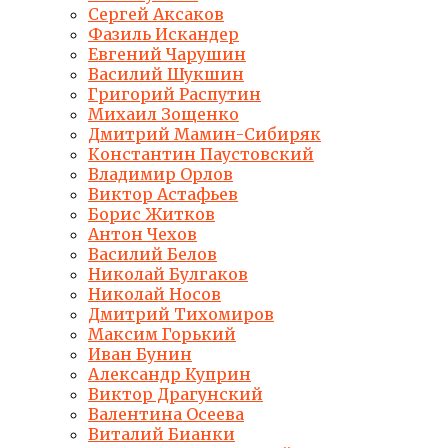
Сергей Аксаков
Фазиль Искандер
Евгений Чарушин
Василий Шукшин
Григорий Распутин
Михаил Зощенко
Дмитрий Мамин-Сибиряк
Константин Паустовский
Владимир Орлов
Виктор Астафьев
Борис Житков
Антон Чехов
Василий Белов
Николай Булгаков
Николай Носов
Дмитрий Тихомиров
Максим Горький
Иван Бунин
Александр Куприн
Виктор Драгунский
Валентина Осеева
Виталий Бианки