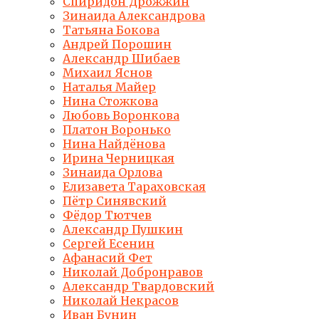
Спиридон Дрожжин
Зинаида Александрова
Татьяна Бокова
Андрей Порошин
Александр Шибаев
Михаил Яснов
Наталья Майер
Нина Стожкова
Любовь Воронкова
Платон Воронько
Нина Найдёнова
Ирина Черницкая
Зинаида Орлова
Елизавета Тараховская
Пётр Синявский
Фёдор Тютчев
Александр Пушкин
Сергей Есенин
Афанасий Фет
Николай Добронравов
Александр Твардовский
Николай Некрасов
Иван Бунин