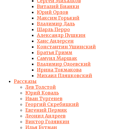
Сергей Михалков
Виталий Бианки
Юрий Орлов
Максим Горький
Владимир Даль
Шарль Перро
Александр Пушкин
Ханс Андерсен
Константин Ушинский
Братья Гримм
Самуил Маршак
Владимир Одоевский
Ирина Токмакова
Михаил Пляцковский
Рассказы
Лев Толстой
Юрий Коваль
Иван Тургенев
Георгий Скребицкий
Евгений Пермяк
Леонид Андреев
Виктор Голявкин
Илья Бутман