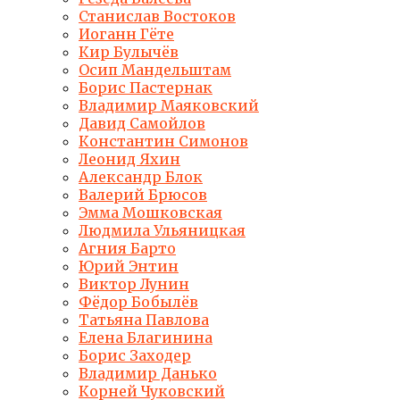
Станислав Востоков
Иоганн Гёте
Кир Булычёв
Осип Мандельштам
Борис Пастернак
Владимир Маяковский
Давид Самойлов
Константин Симонов
Леонид Яхин
Александр Блок
Валерий Брюсов
Эмма Мошковская
Людмила Ульяницкая
Агния Барто
Юрий Энтин
Виктор Лунин
Фёдор Бобылёв
Татьяна Павлова
Елена Благинина
Борис Заходер
Владимир Данько
Корней Чуковский