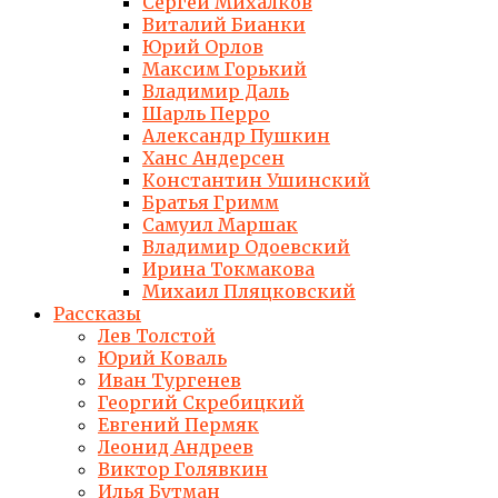
Сергей Михалков
Виталий Бианки
Юрий Орлов
Максим Горький
Владимир Даль
Шарль Перро
Александр Пушкин
Ханс Андерсен
Константин Ушинский
Братья Гримм
Самуил Маршак
Владимир Одоевский
Ирина Токмакова
Михаил Пляцковский
Рассказы
Лев Толстой
Юрий Коваль
Иван Тургенев
Георгий Скребицкий
Евгений Пермяк
Леонид Андреев
Виктор Голявкин
Илья Бутман