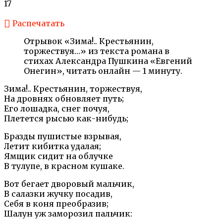
17
Распечатать
Отрывок «Зима!.. Крестьянин,
торжествуя…» из текста романа в
стихах Александра Пушкина «Евгений
Онегин», читать онлайн — 1 минуту.
Зима!.. Крестьянин, торжествуя,
На дровнях обновляет путь;
Его лошадка, снег почуя,
Плетется рысью как-нибудь;
Бразды пушистые взрывая,
Летит кибитка удалая;
Ямщик сидит на облучке
В тулупе, в красном кушаке.
Вот бегает дворовый мальчик,
В салазки жучку посадив,
Себя в коня преобразив;
Шалун уж заморозил пальчик: