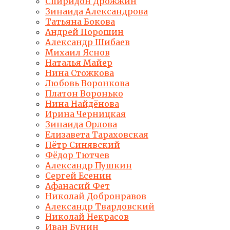
Спиридон Дрожжин
Зинаида Александрова
Татьяна Бокова
Андрей Порошин
Александр Шибаев
Михаил Яснов
Наталья Майер
Нина Стожкова
Любовь Воронкова
Платон Воронько
Нина Найдёнова
Ирина Черницкая
Зинаида Орлова
Елизавета Тараховская
Пётр Синявский
Фёдор Тютчев
Александр Пушкин
Сергей Есенин
Афанасий Фет
Николай Добронравов
Александр Твардовский
Николай Некрасов
Иван Бунин