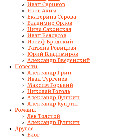
Иван Суриков
Яков Аким
Екатерина Серова
Владимир Орлов
Нина Саконская
Иван Белоусов
Иосиф Бродский
Татьяна Ровицкая
Юрий Владимиров
Александр Введенский
Повести
Александр Грин
Иван Тургенев
Максим Горький
Николай Гоголь
Александр Пушкин
Александр Куприн
Романы
Лев Толстой
Александр Пушкин
Другое
Блог