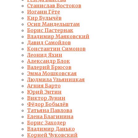
Станислав Востоков
Иоганн Гёте
Кир Булычёв
Осип Мандельштам
Борис Пастернак
Владимир Маяковский
Давид Самойлов
Константин Симонов
Леонид Яхин
Александр Блок
Валерий Брюсов
Эмма Мошковская
Людмила Ульяницкая
Агния Барто
Юрий Энтин
Виктор Лунин
Фёдор Бобылёв
Татьяна Павлова
Елена Благинина
Борис Заходер
Владимир Данько
Корней Чуковский