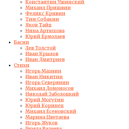
Константин Ушинский
Михаил Пришвин
Феликс Кривин
Тим Собакин
Яков Тайц
Нина Артюхова
Юрий Ермолаев
Басни
Лев Толстой
Иван Крылов
Иван Дмитриев
Стихи
Игорь Мазнин
Иван Никитин
Игорь Северянин
Михаил Ломоносов
Николай Заболоцкий
Юрий Могутин
Юрий Коринец
Михаил Есеновский
Марина Цветаева
Игорь Жуков
Резеда Валеева