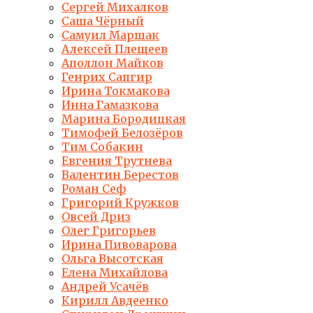
Сергей Михалков
Саша Чёрный
Самуил Маршак
Алексей Плещеев
Аполлон Майков
Генрих Сапгир
Ирина Токмакова
Инна Гамазкова
Марина Бородицкая
Тимофей Белозёров
Тим Собакин
Евгения Трутнева
Валентин Берестов
Роман Сеф
Григорий Кружков
Овсей Дриз
Олег Григорьев
Ирина Пивоварова
Ольга Высотская
Елена Михайлова
Андрей Усачёв
Кирилл Авдеенко