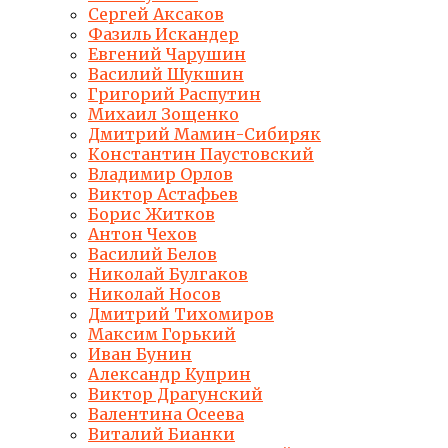
Сергей Аксаков
Фазиль Искандер
Евгений Чарушин
Василий Шукшин
Григорий Распутин
Михаил Зощенко
Дмитрий Мамин-Сибиряк
Константин Паустовский
Владимир Орлов
Виктор Астафьев
Борис Житков
Антон Чехов
Василий Белов
Николай Булгаков
Николай Носов
Дмитрий Тихомиров
Максим Горький
Иван Бунин
Александр Куприн
Виктор Драгунский
Валентина Осеева
Виталий Бианки