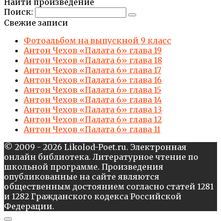
Найти произведение
Поиск:
Свежие записи
Фотоальбом на выпускной 9 класс
Антон Чехов «Палата 6» глава 19
Антон Чехов «Палата 6» глава 18
Антон Чехов «Палата 6» глава 17
Антон Чехов «Палата 6» глава 16
Антон Чехов «Палата 6» глава 15
Антон Чехов «Палата 6» глава 14
Антон Чехов «Палата 6» глава 13
Антон Чехов «Палата 6» глава 12
Антон Чехов «Палата 6» глава 11
© 2009 - 2026 Likolod-Poet.ru. Электронная
онлайн библиотека. Литературное чтение по
школьной программе. Произведения
опубликованные на сайте являются
общественным достоянием согласно статей 1281
и 1282 Гражданского кодекса Российской
Федерации.