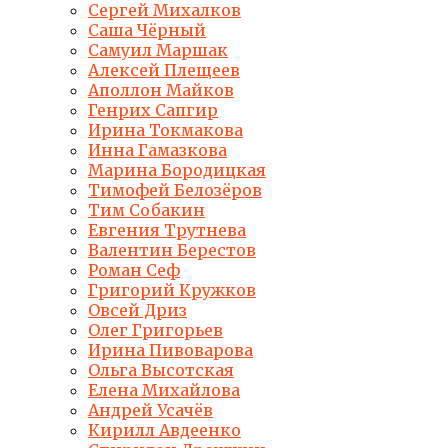
Сергей Михалков
Саша Чёрный
Самуил Маршак
Алексей Плещеев
Аполлон Майков
Генрих Сапгир
Ирина Токмакова
Инна Гамазкова
Марина Бородицкая
Тимофей Белозёров
Тим Собакин
Евгения Трутнева
Валентин Берестов
Роман Сеф
Григорий Кружков
Овсей Дриз
Олег Григорьев
Ирина Пивоварова
Ольга Высотская
Елена Михайлова
Андрей Усачёв
Кирилл Авдеенко