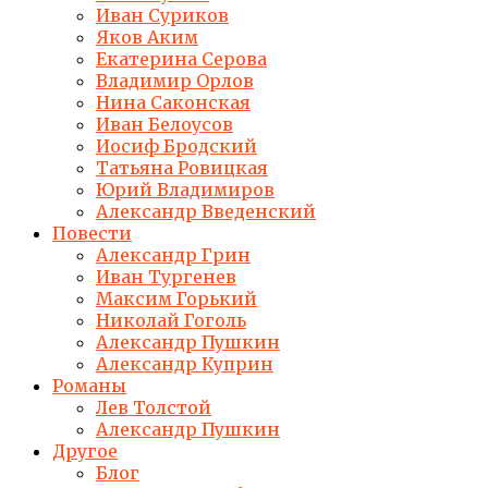
Иван Суриков
Яков Аким
Екатерина Серова
Владимир Орлов
Нина Саконская
Иван Белоусов
Иосиф Бродский
Татьяна Ровицкая
Юрий Владимиров
Александр Введенский
Повести
Александр Грин
Иван Тургенев
Максим Горький
Николай Гоголь
Александр Пушкин
Александр Куприн
Романы
Лев Толстой
Александр Пушкин
Другое
Блог