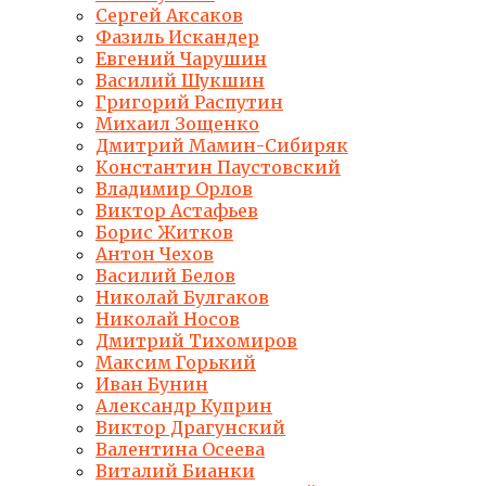
Сергей Аксаков
Фазиль Искандер
Евгений Чарушин
Василий Шукшин
Григорий Распутин
Михаил Зощенко
Дмитрий Мамин-Сибиряк
Константин Паустовский
Владимир Орлов
Виктор Астафьев
Борис Житков
Антон Чехов
Василий Белов
Николай Булгаков
Николай Носов
Дмитрий Тихомиров
Максим Горький
Иван Бунин
Александр Куприн
Виктор Драгунский
Валентина Осеева
Виталий Бианки