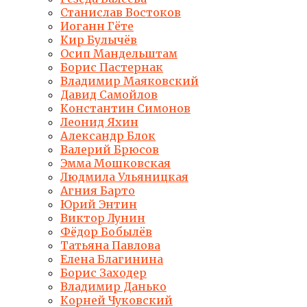
Станислав Востоков
Иоганн Гёте
Кир Булычёв
Осип Мандельштам
Борис Пастернак
Владимир Маяковский
Давид Самойлов
Константин Симонов
Леонид Яхин
Александр Блок
Валерий Брюсов
Эмма Мошковская
Людмила Ульяницкая
Агния Барто
Юрий Энтин
Виктор Лунин
Фёдор Бобылёв
Татьяна Павлова
Елена Благинина
Борис Заходер
Владимир Данько
Корней Чуковский