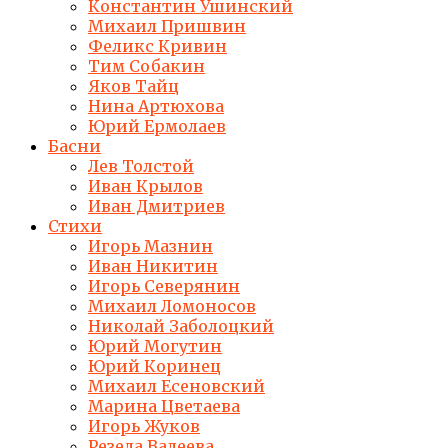
Константин Ушинский
Михаил Пришвин
Феликс Кривин
Тим Собакин
Яков Тайц
Нина Артюхова
Юрий Ермолаев
Басни
Лев Толстой
Иван Крылов
Иван Дмитриев
Стихи
Игорь Мазнин
Иван Никитин
Игорь Северянин
Михаил Ломоносов
Николай Заболоцкий
Юрий Могутин
Юрий Коринец
Михаил Есеновский
Марина Цветаева
Игорь Жуков
Резеда Валеева