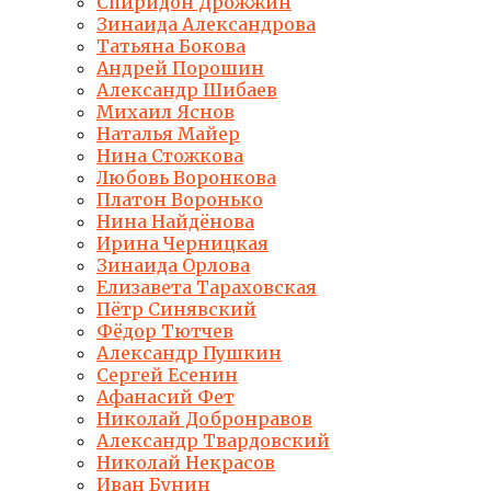
Спиридон Дрожжин
Зинаида Александрова
Татьяна Бокова
Андрей Порошин
Александр Шибаев
Михаил Яснов
Наталья Майер
Нина Стожкова
Любовь Воронкова
Платон Воронько
Нина Найдёнова
Ирина Черницкая
Зинаида Орлова
Елизавета Тараховская
Пётр Синявский
Фёдор Тютчев
Александр Пушкин
Сергей Есенин
Афанасий Фет
Николай Добронравов
Александр Твардовский
Николай Некрасов
Иван Бунин