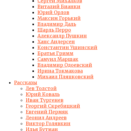
Сергей Михалков
Виталий Бианки
Юрий Орлов
Максим Горький
Владимир Даль
Шарль Перро
Александр Пушкин
Ханс Андерсен
Константин Ушинский
Братья Гримм
Самуил Маршак
Владимир Одоевский
Ирина Токмакова
Михаил Пляцковский
Рассказы
Лев Толстой
Юрий Коваль
Иван Тургенев
Георгий Скребицкий
Евгений Пермяк
Леонид Андреев
Виктор Голявкин
Илья Бутман