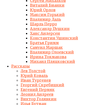
Сергей Михалков
Виталий Бианки
Юрий Орлов
Максим Горький
Владимир Даль
Шарль Перро
Александр Пушкин
Ханс Андерсен
Константин Ушинский
Братья Гримм
Самуил Маршак
Владимир Одоевский
Ирина Токмакова
Михаил Пляцковский
Рассказы
Лев Толстой
Юрий Коваль
Иван Тургенев
Георгий Скребицкий
Евгений Пермяк
Леонид Андреев
Виктор Голявкин
Илья Бутман