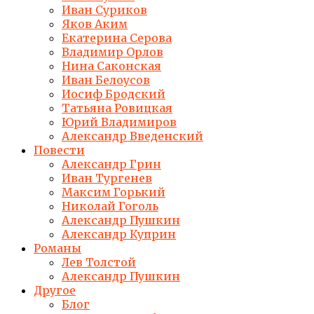
Иван Суриков
Яков Аким
Екатерина Серова
Владимир Орлов
Нина Саконская
Иван Белоусов
Иосиф Бродский
Татьяна Ровицкая
Юрий Владимиров
Александр Введенский
Повести
Александр Грин
Иван Тургенев
Максим Горький
Николай Гоголь
Александр Пушкин
Александр Куприн
Романы
Лев Толстой
Александр Пушкин
Другое
Блог