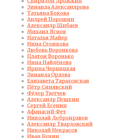
Спиридон Дрожжин
Зинаида Александрова
Татьяна Бокова
Андрей Порошин
Александр Шибаев
Михаил Яснов
Наталья Майер
Нина Стожкова
Любовь Воронкова
Платон Воронько
Нина Найдёнова
Ирина Черницкая
Зинаида Орлова
Елизавета Тараховская
Пётр Синявский
Фёдор Тютчев
Александр Пушкин
Сергей Есенин
Афанасий Фет
Николай Добронравов
Александр Твардовский
Николай Некрасов
Иван Бунин