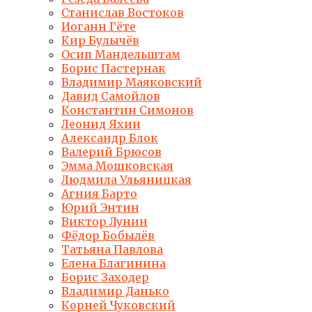
Станислав Востоков
Иоганн Гёте
Кир Булычёв
Осип Мандельштам
Борис Пастернак
Владимир Маяковский
Давид Самойлов
Константин Симонов
Леонид Яхин
Александр Блок
Валерий Брюсов
Эмма Мошковская
Людмила Ульяницкая
Агния Барто
Юрий Энтин
Виктор Лунин
Фёдор Бобылёв
Татьяна Павлова
Елена Благинина
Борис Заходер
Владимир Данько
Корней Чуковский