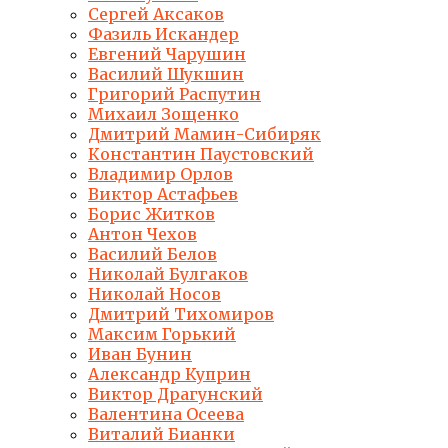
Сергей Аксаков
Фазиль Искандер
Евгений Чарушин
Василий Шукшин
Григорий Распутин
Михаил Зощенко
Дмитрий Мамин-Сибиряк
Константин Паустовский
Владимир Орлов
Виктор Астафьев
Борис Житков
Антон Чехов
Василий Белов
Николай Булгаков
Николай Носов
Дмитрий Тихомиров
Максим Горький
Иван Бунин
Александр Куприн
Виктор Драгунский
Валентина Осеева
Виталий Бианки