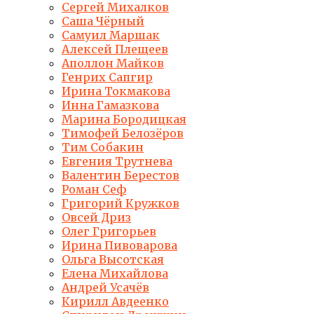
Сергей Михалков
Саша Чёрный
Самуил Маршак
Алексей Плещеев
Аполлон Майков
Генрих Сапгир
Ирина Токмакова
Инна Гамазкова
Марина Бородицкая
Тимофей Белозёров
Тим Собакин
Евгения Трутнева
Валентин Берестов
Роман Сеф
Григорий Кружков
Овсей Дриз
Олег Григорьев
Ирина Пивоварова
Ольга Высотская
Елена Михайлова
Андрей Усачёв
Кирилл Авдеенко