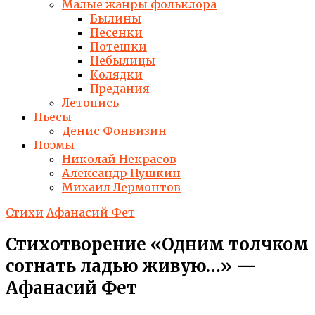
Малые жанры фольклора
Былины
Песенки
Потешки
Небылицы
Колядки
Предания
Летопись
Пьесы
Денис Фонвизин
Поэмы
Николай Некрасов
Александр Пушкин
Михаил Лермонтов
Стихи
Афанасий Фет
Стихотворение «Одним толчком
согнать ладью живую…» —
Афанасий Фет