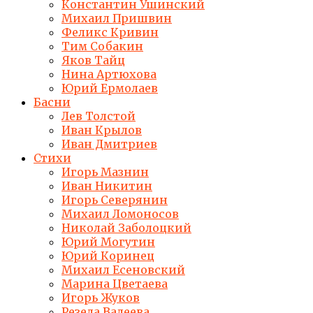
Константин Ушинский
Михаил Пришвин
Феликс Кривин
Тим Собакин
Яков Тайц
Нина Артюхова
Юрий Ермолаев
Басни
Лев Толстой
Иван Крылов
Иван Дмитриев
Стихи
Игорь Мазнин
Иван Никитин
Игорь Северянин
Михаил Ломоносов
Николай Заболоцкий
Юрий Могутин
Юрий Коринец
Михаил Есеновский
Марина Цветаева
Игорь Жуков
Резеда Валеева