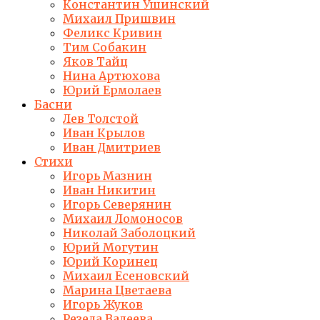
Константин Ушинский
Михаил Пришвин
Феликс Кривин
Тим Собакин
Яков Тайц
Нина Артюхова
Юрий Ермолаев
Басни
Лев Толстой
Иван Крылов
Иван Дмитриев
Стихи
Игорь Мазнин
Иван Никитин
Игорь Северянин
Михаил Ломоносов
Николай Заболоцкий
Юрий Могутин
Юрий Коринец
Михаил Есеновский
Марина Цветаева
Игорь Жуков
Резеда Валеева