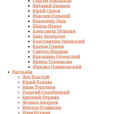
Сергей Михалков
Виталий Бианки
Юрий Орлов
Максим Горький
Владимир Даль
Шарль Перро
Александр Пушкин
Ханс Андерсен
Константин Ушинский
Братья Гримм
Самуил Маршак
Владимир Одоевский
Ирина Токмакова
Михаил Пляцковский
Рассказы
Лев Толстой
Юрий Коваль
Иван Тургенев
Георгий Скребицкий
Евгений Пермяк
Леонид Андреев
Виктор Голявкин
Илья Бутман