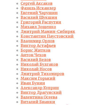
Сергей Аксаков
Фазиль Искандер
Евгений Чарушин
Василий Шукшин
Григорий Распутин
Михаил Зощенко
Дмитрий Мамин-Сибиряк
Константин Паустовский
Владимир Орлов
Виктор Астафьев
Борис Житков
Антон Чехов
Василий Белов
Николай Булгаков
Николай Носов
Дмитрий Тихомиров
Максим Горький
Иван Бунин
Александр Куприн
Виктор Драгунский
Валентина Осеева
Виталий Бианки