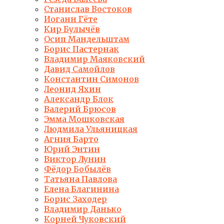
Станислав Востоков
Иоганн Гёте
Кир Булычёв
Осип Мандельштам
Борис Пастернак
Владимир Маяковский
Давид Самойлов
Константин Симонов
Леонид Яхин
Александр Блок
Валерий Брюсов
Эмма Мошковская
Людмила Ульяницкая
Агния Барто
Юрий Энтин
Виктор Лунин
Фёдор Бобылёв
Татьяна Павлова
Елена Благинина
Борис Заходер
Владимир Данько
Корней Чуковский