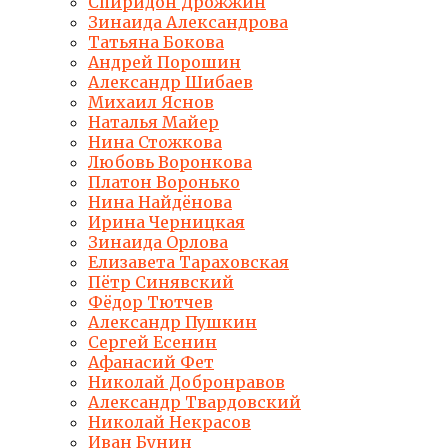
Спиридон Дрожжин
Зинаида Александрова
Татьяна Бокова
Андрей Порошин
Александр Шибаев
Михаил Яснов
Наталья Майер
Нина Стожкова
Любовь Воронкова
Платон Воронько
Нина Найдёнова
Ирина Черницкая
Зинаида Орлова
Елизавета Тараховская
Пётр Синявский
Фёдор Тютчев
Александр Пушкин
Сергей Есенин
Афанасий Фет
Николай Добронравов
Александр Твардовский
Николай Некрасов
Иван Бунин