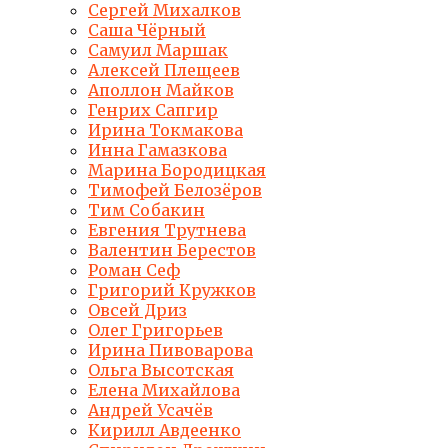
Сергей Михалков
Саша Чёрный
Самуил Маршак
Алексей Плещеев
Аполлон Майков
Генрих Сапгир
Ирина Токмакова
Инна Гамазкова
Марина Бородицкая
Тимофей Белозёров
Тим Собакин
Евгения Трутнева
Валентин Берестов
Роман Сеф
Григорий Кружков
Овсей Дриз
Олег Григорьев
Ирина Пивоварова
Ольга Высотская
Елена Михайлова
Андрей Усачёв
Кирилл Авдеенко