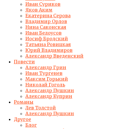
Иван Суриков
Яков Аким
Екатерина Серова
Владимир Орлов
Нина Саконская
Иван Белоусов
Иосиф Бродский
Татьяна Ровицкая
Юрий Владимиров
Александр Введенский
Повести
Александр Грин
Иван Тургенев
Максим Горький
Николай Гоголь
Александр Пушкин
Александр Куприн
Романы
Лев Толстой
Александр Пушкин
Другое
Блог