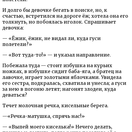
И долго бы девочке бегать в поиске, но, к
счастью, встретился на дороге ёж; хотела она его
толкнуть, но побоялась иголок. Спрашивает
девочка:
— «Ёжик, ёжик, не видал ли, куда гуси
полетели?»
— «Вот туда-то!» — и указал направление.
Побежала туда — стоит избушка на курьих
ножках, в избушке сидит баба-яга, а братец на
лавочке, играет золотыми яблочками. Увидела
его сестра, подкралась, схватила и унесла; а гуси
за нею в погоню летят; нагонят злодеи, куда
деваться?
Течет молочная речка, кисельные берега.
—«Речка-матушка, спрячь нас!»
— «Выпей моего киселька!» Нечего делать,