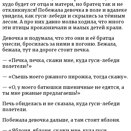
худо будет от отца и матери, но братец так и не
откликнулся! Побежала девочка в поле и вдалеке
увидела, как гуси-лебеди и скрылись за тёмным
лесом. А про них давно молва ходила, что много
эти птицы проказничали и малых детей крали.
Девочка и подумала, что это они и её братца
унесли, бросилась за ними в погоню. Бежала,
бежала, тут на дороге стоит печка.
— «Печка, печка, скажи мне, куда гуси-лебеди
полетели?»
— «Съешь моего ржаного пирожка, тогда скажу».
— «О, у моего батюшки пшеничные не едятся, а
ты мне ржаные предлагаешь!»
Печь обиделась и не сказала, куда гуси-лебеди
полетели.
Побежала девочка дальше, а там стоит яблоня.
— «Яблоня, яблоня, скажи мне, куда гуси