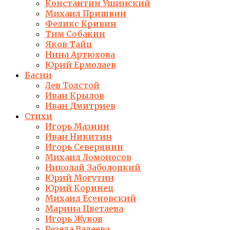
Константин Ушинский
Михаил Пришвин
Феликс Кривин
Тим Собакин
Яков Тайц
Нина Артюхова
Юрий Ермолаев
Басни
Лев Толстой
Иван Крылов
Иван Дмитриев
Стихи
Игорь Мазнин
Иван Никитин
Игорь Северянин
Михаил Ломоносов
Николай Заболоцкий
Юрий Могутин
Юрий Коринец
Михаил Есеновский
Марина Цветаева
Игорь Жуков
Резеда Валеева