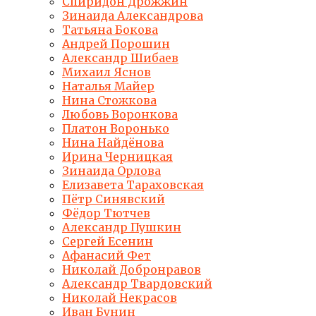
Спиридон Дрожжин
Зинаида Александрова
Татьяна Бокова
Андрей Порошин
Александр Шибаев
Михаил Яснов
Наталья Майер
Нина Стожкова
Любовь Воронкова
Платон Воронько
Нина Найдёнова
Ирина Черницкая
Зинаида Орлова
Елизавета Тараховская
Пётр Синявский
Фёдор Тютчев
Александр Пушкин
Сергей Есенин
Афанасий Фет
Николай Добронравов
Александр Твардовский
Николай Некрасов
Иван Бунин