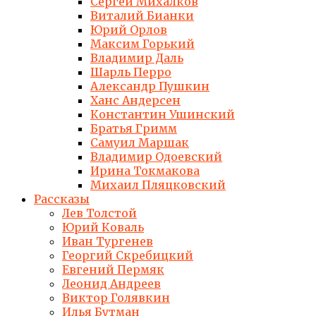
Сергей Михалков
Виталий Бианки
Юрий Орлов
Максим Горький
Владимир Даль
Шарль Перро
Александр Пушкин
Ханс Андерсен
Константин Ушинский
Братья Гримм
Самуил Маршак
Владимир Одоевский
Ирина Токмакова
Михаил Пляцковский
Рассказы
Лев Толстой
Юрий Коваль
Иван Тургенев
Георгий Скребицкий
Евгений Пермяк
Леонид Андреев
Виктор Голявкин
Илья Бутман