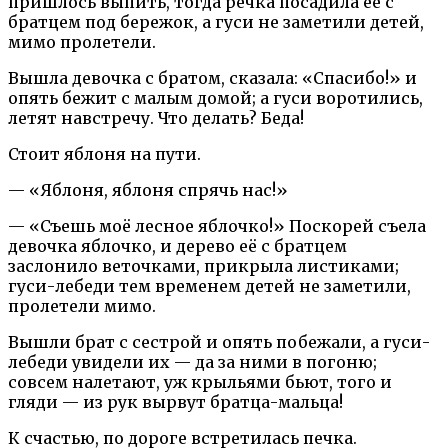
пришлось выпить, тогда речка посадила её с
братцем под бережок, а гуси не заметили детей,
мимо пролетели.
Вышла девочка с братом, сказала: «Спасибо!» и
опять бежит с малым домой; а гуси воротились,
летят навстречу. Что делать? Беда!
Стоит яблоня на пути.
— «Яблоня, яблоня спрячь нас!»
— «Съешь моё лесное яблочко!» Поскорей съела
девочка яблочко, и дерево её с братцем
заслонило веточками, прикрыла листиками;
гуси-лебеди тем временем детей не заметили,
пролетели мимо.
Вышли брат с сестрой и опять побежали, а гуси-
лебеди увидели их — да за ними в погоню;
совсем налетают, уж крыльями бьют, того и
гляди — из рук вырвут братца-мальца!
К счастью, по дороге встретилась печка.