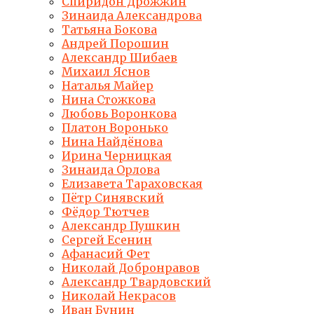
Спиридон Дрожжин
Зинаида Александрова
Татьяна Бокова
Андрей Порошин
Александр Шибаев
Михаил Яснов
Наталья Майер
Нина Стожкова
Любовь Воронкова
Платон Воронько
Нина Найдёнова
Ирина Черницкая
Зинаида Орлова
Елизавета Тараховская
Пётр Синявский
Фёдор Тютчев
Александр Пушкин
Сергей Есенин
Афанасий Фет
Николай Добронравов
Александр Твардовский
Николай Некрасов
Иван Бунин