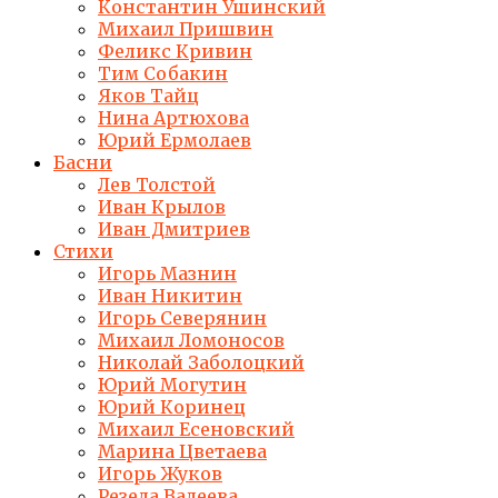
Константин Ушинский
Михаил Пришвин
Феликс Кривин
Тим Собакин
Яков Тайц
Нина Артюхова
Юрий Ермолаев
Басни
Лев Толстой
Иван Крылов
Иван Дмитриев
Стихи
Игорь Мазнин
Иван Никитин
Игорь Северянин
Михаил Ломоносов
Николай Заболоцкий
Юрий Могутин
Юрий Коринец
Михаил Есеновский
Марина Цветаева
Игорь Жуков
Резеда Валеева