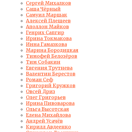
Сергей Михалков
Саша Чёрный
Самуил Маршак
Алексей Плещеев
Аполлон Майков
Генрих Сапгир
Ирина Токмакова
Инна Гамазкова
Марина Бородицкая
Тимофей Белозёров
Тим Собакин
Евгения Трутнева
Валентин Берестов
Роман Сеф
Григорий Кружков
Овсей Дриз
Олег Григорьев
Ирина Пивоварова
Ольга Высотская
Елена Михайлова
Андрей Усачёв
Кирилл Авдеенко