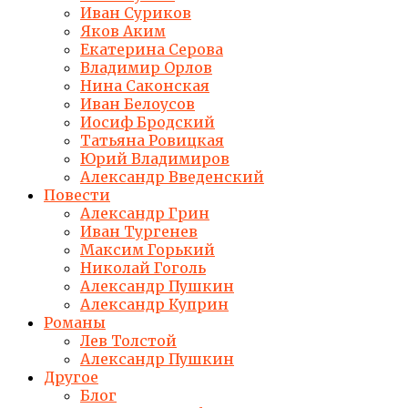
Иван Суриков
Яков Аким
Екатерина Серова
Владимир Орлов
Нина Саконская
Иван Белоусов
Иосиф Бродский
Татьяна Ровицкая
Юрий Владимиров
Александр Введенский
Повести
Александр Грин
Иван Тургенев
Максим Горький
Николай Гоголь
Александр Пушкин
Александр Куприн
Романы
Лев Толстой
Александр Пушкин
Другое
Блог