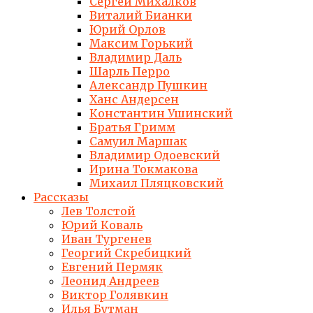
Сергей Михалков
Виталий Бианки
Юрий Орлов
Максим Горький
Владимир Даль
Шарль Перро
Александр Пушкин
Ханс Андерсен
Константин Ушинский
Братья Гримм
Самуил Маршак
Владимир Одоевский
Ирина Токмакова
Михаил Пляцковский
Рассказы
Лев Толстой
Юрий Коваль
Иван Тургенев
Георгий Скребицкий
Евгений Пермяк
Леонид Андреев
Виктор Голявкин
Илья Бутман