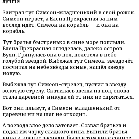
лучше!
Заиграл тут Симеон-младшенький в свой рожок.
Симеон играет, а Елена Прекрасная за ним
вослед идёт, Симеон на корабль — и она на
корабль.
Тут братья быстренько в сине море поплыли.
Елена Прекрасная огляделась, далеко остров
Буян. Грянулась она о пол, полетела в небо
голубой звездой. Выбежал тут Симеон-звездочёт,
посчитал на небе звёзды ясные, нашёл звезду
новую.
Выбежал тут Симеон-стрелец, пустил в звезду
золотую стрелу. Скатилась звезда на пол, снова
стала царевной: никуда ей от них не спрятаться.
Вот они плывут, а Симеон-младшенький от
царевны ни на шаг не отходит.
А воевода злое дело затевает. Созвал братьев и
подал им чарку сладкого вина. Выпили братья
вина и крепко заснули, было в том вине сонное