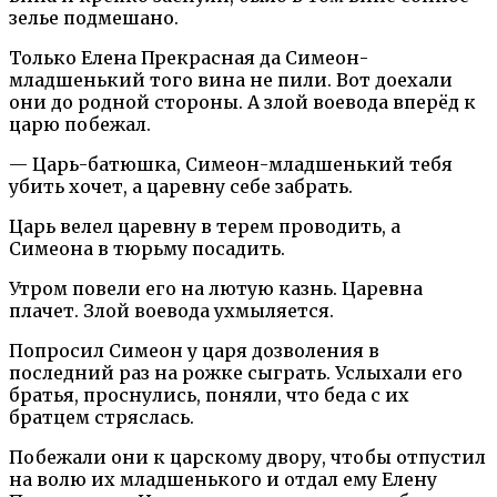
зелье подмешано.
Только Елена Прекрасная да Симеон-
младшенький того вина не пили. Вот доехали
они до родной стороны. А злой воевода вперёд к
царю побежал.
— Царь-батюшка, Симеон-младшенький тебя
убить хочет, а царевну себе забрать.
Царь велел царевну в терем проводить, а
Симеона в тюрьму посадить.
Утром повели его на лютую казнь. Царевна
плачет. Злой воевода ухмыляется.
Попросил Симеон у царя дозволения в
последний раз на рожке сыграть. Услыхали его
братья, проснулись, поняли, что беда с их
братцем стряслась.
Побежали они к царскому двору, чтобы отпустил
на волю их младшенького и отдал ему Елену