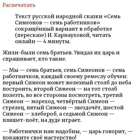
Распечатать
Текст русской народной сказки «Семь
Симеонов — семь работников»
сокращённый вариант в обработке
(пересказе) И. Карнауховой, читать
онлайн — 4 минуты.
Жили-были семь братьев. Увидал их царь и
спрашивает, кто такие.
— Мы — семь братьев, семь Симеонов — семь
работничков, каждый своему ремеслу обучен:
первый Симеон может железный столб до неба
построить, второй Симеон — на тот столб
полезть, во все стороны посмотреть, третий
Симеон — мореход, четвёртый Симеон —
стрелец, пятый Симеон — звездочёт, шестой
Симеон — хлебороб, а седьмой Симеон —
пляшет-поёт, на дуде играет.
— Работнички нам надобны, — царь говорит, —
покажите своё мастерство!