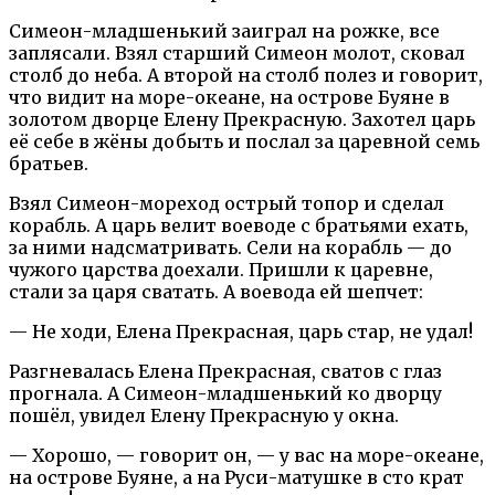
Симеон-младшенький заиграл на рожке, все
заплясали. Взял старший Симеон молот, сковал
столб до неба. А второй на столб полез и говорит,
что видит на море-океане, на острове Буяне в
золотом дворце Елену Прекрасную. Захотел царь
её себе в жёны добыть и послал за царевной семь
братьев.
Взял Симеон-мореход острый топор и сделал
корабль. А царь велит воеводе с братьями ехать,
за ними надсматривать. Сели на корабль — до
чужого царства доехали. Пришли к царевне,
стали за царя сватать. А воевода ей шепчет:
— Не ходи, Елена Прекрасная, царь стар, не удал!
Разгневалась Елена Прекрасная, сватов с глаз
прогнала. А Симеон-младшенький ко дворцу
пошёл, увидел Елену Прекрасную у окна.
— Хорошо, — говорит он, — у вас на море-океане,
на острове Буяне, а на Руси-матушке в сто крат