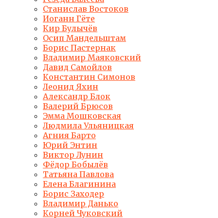
Станислав Востоков
Иоганн Гёте
Кир Булычёв
Осип Мандельштам
Борис Пастернак
Владимир Маяковский
Давид Самойлов
Константин Симонов
Леонид Яхин
Александр Блок
Валерий Брюсов
Эмма Мошковская
Людмила Ульяницкая
Агния Барто
Юрий Энтин
Виктор Лунин
Фёдор Бобылёв
Татьяна Павлова
Елена Благинина
Борис Заходер
Владимир Данько
Корней Чуковский