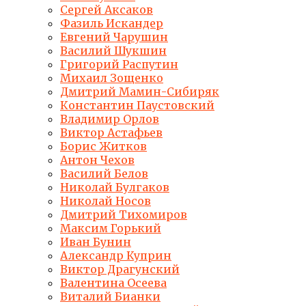
Сергей Аксаков
Фазиль Искандер
Евгений Чарушин
Василий Шукшин
Григорий Распутин
Михаил Зощенко
Дмитрий Мамин-Сибиряк
Константин Паустовский
Владимир Орлов
Виктор Астафьев
Борис Житков
Антон Чехов
Василий Белов
Николай Булгаков
Николай Носов
Дмитрий Тихомиров
Максим Горький
Иван Бунин
Александр Куприн
Виктор Драгунский
Валентина Осеева
Виталий Бианки