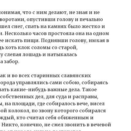
онимая, что с ним делают, не зная и не
а воротами, опустивши голову и печально
шел снег, спать на камнях было жестко и
. Несколько часов простояла она на одном
 ее искать пищи. Поднявши голову, нюхая в
дь хоть клок соломы со старой,
у слепая лошадь и натыкалась
а забор.
 как и во всех старинных славянских
 города управлялись сами собою, собираясь
шать какие-нибудь важные дела. Такое
собственных дел, для суда и расправы,
, на площади, где собиралось вече, висел
ой колокол, по звону которого собирался
аждый, кто считал себя обиженным и
 Никто, конечно, не смел звонить в вечевой