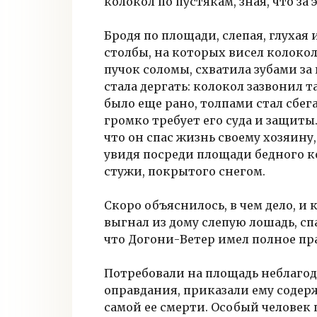
колокол по пустякам, зная, что за 
Бродя по площади, слепая, глухая
столбы, на которых висел колокол
пучок соломы, схватила зубами за
стала дергать: колокол зазвонил т
было еще рано, толпами стал сбега
громко требует его суда и защиты.
что он спас жизнь своему хозяину
увидя посреди площади бедного к
стужи, покрытого снегом.
Скоро объяснилось, в чем дело, и 
выгнал из дому слепую лошадь, с
что Догони-Ветер имел полное пра
Потребовали на площадь неблагода
оправдания, приказали ему содер
самой ее смерти. Особый человек