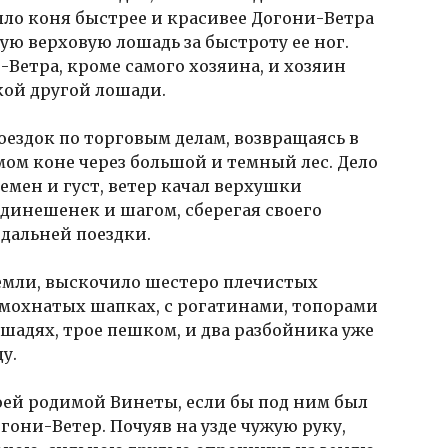
ыло коня быстрее и красивее Догони-Ветра
ую верховую лошадь за быстроту ее ног.
-Ветра, кроме самого хозяина, и хозяин
кой другой лошади.
поездок по торговым делам, возвращаясь в
мом коне через большой и темный лес. Дело
темен и густ, ветер качал верхушки
одинешенек и шагом, сберегая своего
 дальней поездки.
 земли, выскочило шестеро плечистых
 мохнатых шапках, с рогатинами, топорами
ошадях, трое пешком, и два разбойника уже
у.
воей родимой Винеты, если бы под ним был
гони-Ветер. Почуяв на узде чужую руку,