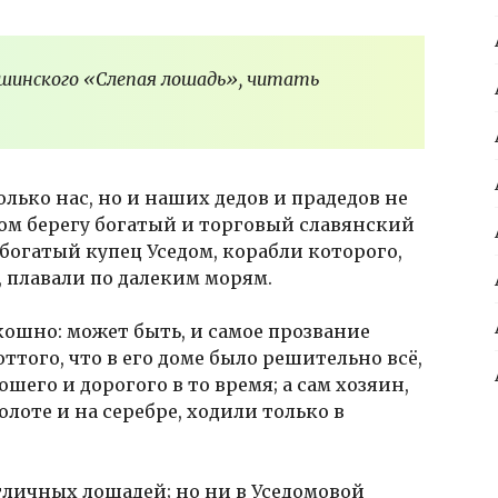
шинского «Слепая лошадь», читать
только нас, но и наших дедов и прадедов не
ком берегу богатый и торговый славянский
 богатый купец Уседом, корабли которого,
 плавали по далеким морям.
кошно: может быть, и самое прозвание
оттого, что в его доме было решительно всё,
шего и дорогого в то время; а сам хозяин,
золоте и на серебре, ходили только в
личных лошадей; но ни в Уседомовой