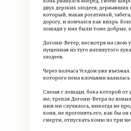
конь рванулся вперед, своею шир
двух дерзких злодеев, державших е
который, махая рогатиной, забега
дорогу, и помчался как вихрь. Ко
лошади у них были тоже добрые, н
Догони-Ветер, несмотря на свою ус
пущенная из туго натянутого лука
злодеев.
Через полчаса Уседом уже въезжал
которого пена клочьями валилась 
Слезая с лошади, бока которой от
же, трепля Догони-Ветра по взмы
ним ни случилось, никогда не про
коня, не прогонять его, как бы он
смерти, отпускать коню по три ме