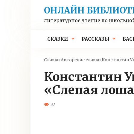
Перейти
ОНЛАЙН БИБЛИОТ
к
контенту
литературное чтение по школьно
СКАЗКИ
РАССКАЗЫ
БАС
Сказки
Авторские сказки
Константин У
Константин Ушинский сказка
«Слепая лош
37