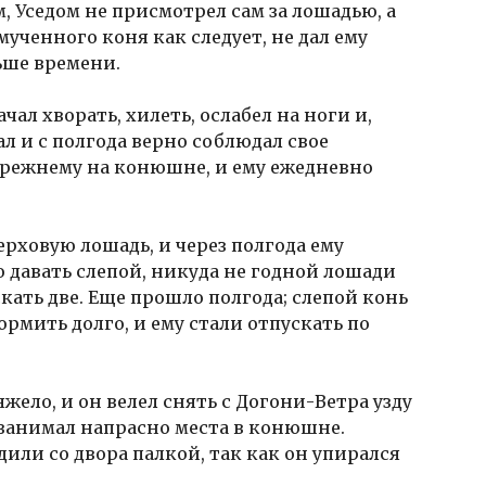
, Уседом не присмотрел сам за лошадью, а
ученного коня как следует, не дал ему
ьше времени.
чал хворать, хилеть, ослабел на ноги и,
ал и с полгода верно соблюдал свое
прежнему на конюшне, и ему ежедневно
ерховую лошадь, и через полгода ему
 давать слепой, никуда не годной лошади
скать две. Еще прошло полгода; слепой конь
ормить долго, и ему стали отпускать по
яжело, и он велел снять с Догони-Ветра узду
е занимал напрасно места в конюшне.
или со двора палкой, так как он упирался