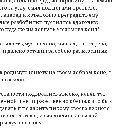
окою, сильною грудью опрокинул на землю
го за узду, смял под ногами третьего,
л вперед и хотел было преградить ему
нные разбойники пустились вдогонку;
о куда же им догнать Уседомова коня?
талость, чуя погоню, мчался, как стрела,
, и далеко оставил за собою разъяренных
 в родимую Винету на своем добром коне, с
на землю.
 усталости подымались высоко, купец тут
ленной шее, торжественно обещал: что бы с
давать и не дарить никому своего верного
 ни состарился, и ежедневно, до самой
ры лучшего овса.