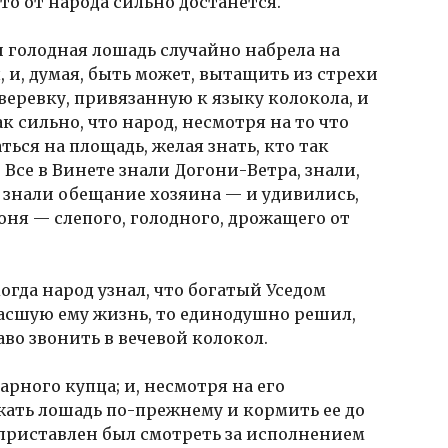
это от народа сильно достанется.
 и голодная лошадь случайно набрела на
, и, думая, быть может, вытащить из стрехи
 веревку, привязанную к языку колокола, и
ак сильно, что народ, несмотря на то что
ться на площадь, желая знать, кто так
 Все в Винете знали Догони-Ветра, знали,
, знали обещание хозяина — и удивились,
оня — слепого, голодного, дрожащего от
когда народ узнал, что богатый Уседом
пасшую ему жизнь, то единодушно решил,
во звонить в вечевой колокол.
рного купца; и, несмотря на его
жать лошадь по-прежнему и кормить ее до
 приставлен был смотреть за исполнением