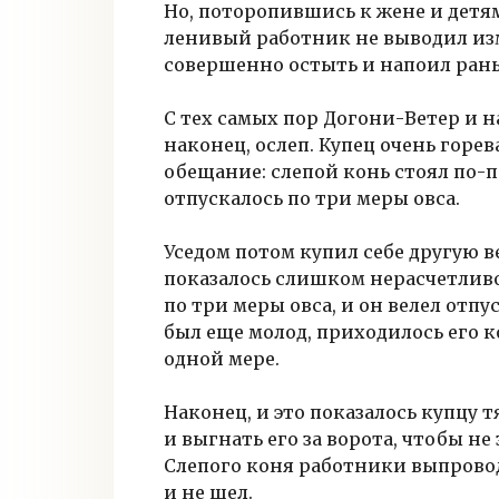
Но, поторопившись к жене и детям
ленивый работник не выводил изм
совершенно остыть и напоил ран
С тех самых пор Догони-Ветер и на
наконец, ослеп. Купец очень горев
обещание: слепой конь стоял по-
отпускалось по три меры овса.
Уседом потом купил себе другую в
показалось слишком нерасчетливо
по три меры овса, и он велел отпу
был еще молод, приходилось его к
одной мере.
Наконец, и это показалось купцу т
и выгнать его за ворота, чтобы н
Слепого коня работники выпровод
и не шел.