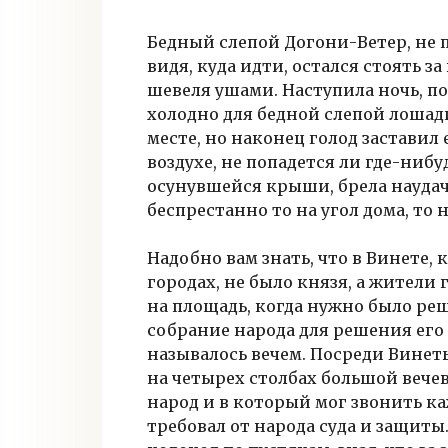
Бедный слепой Догони-Ветер, не п
видя, куда идти, остался стоять з
шевеля ушами. Наступила ночь, по
холодно для бедной слепой лошади
месте, но наконец голод заставил
воздухе, не попадется ли где-нибу
осунувшейся крыши, брела наудач
беспрестанно то на угол дома, то н
Надобно вам знать, что в Винете,
городах, не было князя, а жители
на площадь, когда нужно было ре
собрание народа для решения его 
называлось вечем. Посреди Винеты
на четырех столбах большой вечев
народ и в который мог звонить к
требовал от народа суда и защиты.