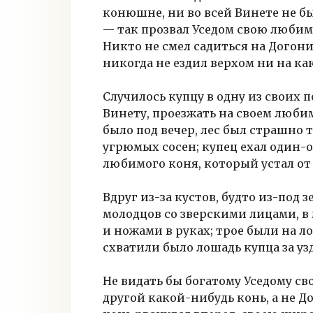
конюшне, ни во всей Винете не б
— так прозвал Уседом свою любим
Никто не смел садиться на Догони
никогда не ездил верхом ни на ка
Случилось купцу в одну из своих 
Винету, проезжать на своем люби
было под вечер, лес был страшно 
угрюмых сосен; купец ехал один-
любимого коня, который устал от
Вдруг из-за кустов, будто из-под
молодцов со зверскими лицами, в
и ножами в руках; трое были на л
схватили было лошадь купца за узд
Не видать бы богатому Уседому с
другой какой-нибудь конь, а не До