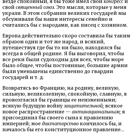
везде спокойный, я бы тоже имел свой
конгресс
и
свой
священный союз.
Это мысли, которые у меня
украли. В этом собрании великих государей мы
обсуживали бы наши интересы семейно и
считались бы с народами, как писец с хозяином.
Европа действительно скоро составила бы таким
образом один и тот же народ, и всякий,
путешествуя где бы то ни было, находился бы
всегда в общей родине. Я бы выговорил, чтобы
все реки были судоходны для всех, чтобы море
было общее, чтобы постоянные, большие армии
были уменьшены единственно до гвардии
государей и т. д.
Возвратясь во Францию, на родину, великую,
сильную, великолепную, спокойную, славную, я
провозгласил бы границы ее неизменными;
всякую будущую войну
защитительной;
всякое
новое распространение —
антинациональным;
я
присоединил бы своего сына к правлению
империей; мое
диктаторство
кончилось бы, и
началось бы его конституционное правление…