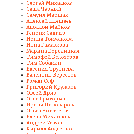
Сергей Михалков
Саша Чёрный
Самуил Маршак
Алексей Плещеев
Аполлон Майков
Генрих Сапгир
Ирина Токмакова
Инна Гамазкова
Марина Бородицкая
Тимофей Белозёров
Тим Собакин
Евгения Трутнева
Валентин Берестов
Роман Сеф
Григорий Кружков
Овсей Дриз
Олег Григорьев
Ирина Пивоварова
Ольга Высотская
Елена Михайлова
Андрей Усачёв
Кирилл Авдеенко