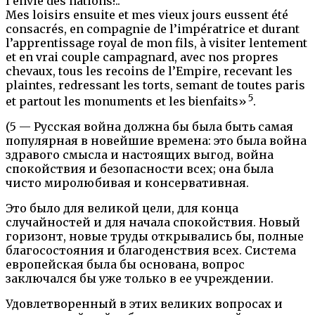
l’envie des nations!..
Mes loisirs ensuite et mes vieux jours eussent été
consacrés, en compagnie de l’impératrice et durant
l’apprentissage royal de mon fils, à visiter lentement
et en vrai couple campagnard, avec nos propres
chevaux, tous les recoins de l’Empire, recevant les
plaintes, redressant les torts, semant de toutes paris
5
et partout les monuments et les bienfaits»
.
(5 — Русская война должна бы была быть самая
популярная в новейшие времена: это была война
здравого смысла и настоящих выгод, война
спокойствия и безопасности всех; она была
чисто миролюбивая и консервативная.
Это было для великой цели, для конца
случайностей и для начала спокойствия. Новый
горизонт, новые труды открывались бы, полные
благосостояния и благоденствия всех. Система
европейская была бы основана, вопрос
заключался бы уже только в ее учреждении.
Удовлетворенный в этих великих вопросах и