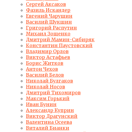
Сергей Аксаков
Фазиль Искандер
Евгений Чарушин
Василий Шукшин
Григорий Распутин
Михаил Зощенко
Дмитрий Мамин-Сибиряк
Константин Паустовский
Владимир Орлов
Виктор Астафьев
Борис Житков
Антон Чехов
Василий Белов
Николай Булгаков
Николай Носов
Дмитрий Тихомиров
Максим Горький
Иван Бунин
Александр Куприн
Виктор Драгунский
Валентина Осеева
Виталий Бианки