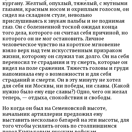
кургану. Желтый, опухлый, тяжелый, с мутными
глазами, красным носом и охриплым голосом, он
сидел на складном стуле, невольно
прислушиваясь к звукам пальбы и не поднимая
глаз. Он с болезненной тоской ожидал конца
того дела, которого он считал себя причиной, но
которого он не мог остановить. Личное
человеческое чувство на короткое мгновение
взяло верх над тем искусственным призраком
жизни, которому он служил так долго. Он на себя
переносил те страдания и ту смерть, которые он
видел на поле сражения. Тяжесть головы и груди
напоминала ему о возможности и для себя
страданий и смерти. Он в эту минуту не хотел
для себя ни Москвы, ни победы, ни славы. (Какой
нужно было ему еще славы?) Одно, чего он желал
теперь, — отдыха, спокойствия и свободы.
Но когда он был на Семеновской высоте,
начальник артиллерии предложил ему
выставить несколько батарей на эти высоты, для
того чтобы усилить огонь по столпившимся
перед Князьковым русским войскам.