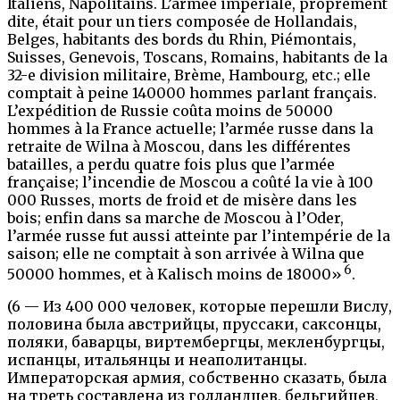
Italiens, Napolitains. L’armée impériale, proprement
dite, était pour un tiers composée de Hollandais,
Belges, habitants des bords du Rhin, Piémontais,
Suisses, Genevois, Toscans, Romains, habitants de la
32-e division militaire, Brème, Hambourg, etc.; elle
comptait à peine 140000 hommes parlant français.
L’expédition de Russie coûta moins de 50000
hommes à la France actuelle; l’armée russe dans la
retraite de Wilna à Moscou, dans les différentes
batailles, a perdu quatre fois plus que l’armée
française; l’incendie de Moscou a coûté la vie à 100
000 Russes, morts de froid et de misère dans les
bois; enfin dans sa marche de Moscou à l’Oder,
l’armée russe fut aussi atteinte par l’intempérie de la
saison; elle ne comptait à son arrivée à Wilna que
6
50000 hommes, et à Kalisch moins de 18000»
.
(6 — Из 400 000 человек, которые перешли Вислу,
половина была австрийцы, пруссаки, саксонцы,
поляки, баварцы, виртембергцы, мекленбургцы,
испанцы, итальянцы и неаполитанцы.
Императорская армия, собственно сказать, была
на треть составлена из голландцев, бельгийцев,