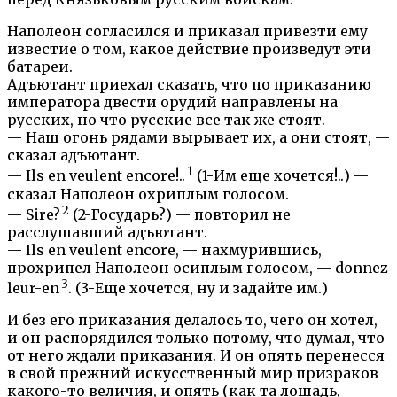
Наполеон согласился и приказал привезти ему
известие о том, какое действие произведут эти
батареи.
Адъютант приехал сказать, что по приказанию
императора двести орудий направлены на
русских, но что русские все так же стоят.
— Наш огонь рядами вырывает их, а они стоят, —
сказал адъютант.
1
— Ils en veulent encore!..
(1-Им еще хочется!..) —
сказал Наполеон охриплым голосом.
2
— Sire?
(2-Государь?) — повторил не
расслушавший адъютант.
— Ils en veulent encore, — нахмурившись,
прохрипел Наполеон осиплым голосом, — donnez
3
leur-en
. (3-Еще хочется, ну и задайте им.)
И без его приказания делалось то, чего он хотел,
и он распорядился только потому, что думал, что
от него ждали приказания. И он опять перенесся
в свой прежний искусственный мир призраков
какого-то величия, и опять (как та лошадь,