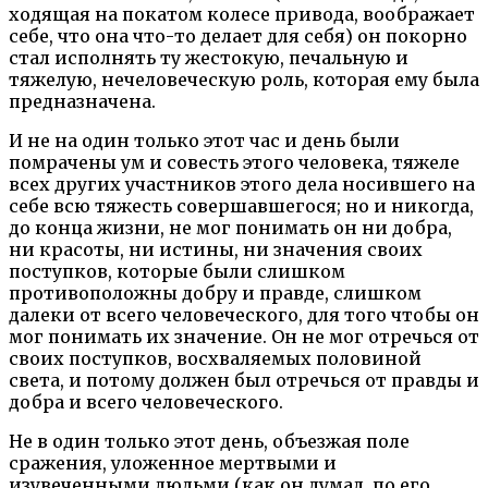
ходящая на покатом колесе привода, воображает
себе, что она что-то делает для себя) он покорно
стал исполнять ту жестокую, печальную и
тяжелую, нечеловеческую роль, которая ему была
предназначена.
И не на один только этот час и день были
помрачены ум и совесть этого человека, тяжеле
всех других участников этого дела носившего на
себе всю тяжесть совершавшегося; но и никогда,
до конца жизни, не мог понимать он ни добра,
ни красоты, ни истины, ни значения своих
поступков, которые были слишком
противоположны добру и правде, слишком
далеки от всего человеческого, для того чтобы он
мог понимать их значение. Он не мог отречься от
своих поступков, восхваляемых половиной
света, и потому должен был отречься от правды и
добра и всего человеческого.
Не в один только этот день, объезжая поле
сражения, уложенное мертвыми и
изувеченными людьми (как он думал, по его