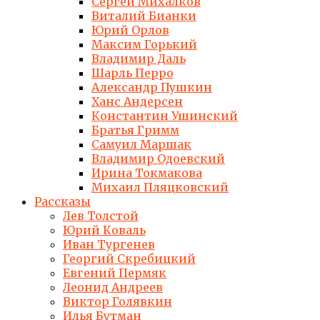
Сергей Михалков
Виталий Бианки
Юрий Орлов
Максим Горький
Владимир Даль
Шарль Перро
Александр Пушкин
Ханс Андерсен
Константин Ушинский
Братья Гримм
Самуил Маршак
Владимир Одоевский
Ирина Токмакова
Михаил Пляцковский
Рассказы
Лев Толстой
Юрий Коваль
Иван Тургенев
Георгий Скребицкий
Евгений Пермяк
Леонид Андреев
Виктор Голявкин
Илья Бутман