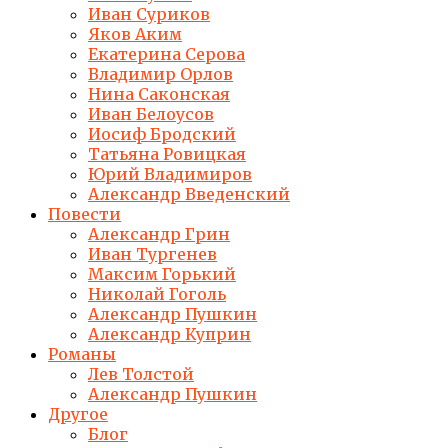
Иван Суриков
Яков Аким
Екатерина Серова
Владимир Орлов
Нина Саконская
Иван Белоусов
Иосиф Бродский
Татьяна Ровицкая
Юрий Владимиров
Александр Введенский
Повести
Александр Грин
Иван Тургенев
Максим Горький
Николай Гоголь
Александр Пушкин
Александр Куприн
Романы
Лев Толстой
Александр Пушкин
Другое
Блог