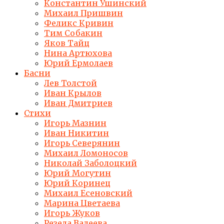
Константин Ушинский
Михаил Пришвин
Феликс Кривин
Тим Собакин
Яков Тайц
Нина Артюхова
Юрий Ермолаев
Басни
Лев Толстой
Иван Крылов
Иван Дмитриев
Стихи
Игорь Мазнин
Иван Никитин
Игорь Северянин
Михаил Ломоносов
Николай Заболоцкий
Юрий Могутин
Юрий Коринец
Михаил Есеновский
Марина Цветаева
Игорь Жуков
Резеда Валеева