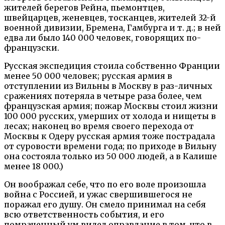
жителей берегов Рейна, пьемонтцев,
швейцарцев, женевцев, тосканцев, жителей 32-й
военной дивизии, Бремена, Гамбурга и т. д.; в ней
едва ли было 140 000 человек, говорящих по-
французски.
Русская экспедиция стоила собственно Франции
менее 50 000 человек; русская армия в
отступлении из Вильны в Москву в раз-личных
сражениях потеряла в четыре раза более, чем
французская армия; пожар Москвы стоил жизни
100 000 русских, умерших от холода и нищеты в
лесах; наконец во время своего перехода от
Москвы к Одеру русская армия тоже пострадала
от суровости времени года; по приходе в Вильну
она состояла только из 50 000 людей, а в Калише
менее 18 000.)
Он воображал себе, что по его воле произошла
война с Россией, и ужас свершившегося не
поражал его душу. Он смело принимал на себя
всю ответственность события, и его
помраченный ум видел оправдание в том, что в