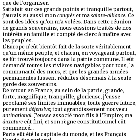
que de l’organiser.
Satisfait sur ces grands points et tranquille partout,
j’aurais eu aussi mon
congrès
et ma
sainte-alliance.
Ce
sont des idées qu’on m’a volées. Dans cette réunion
de grands souverains, nous eussions traités de nos
intérêts en famille et compté de clerc à maître avec
les peuples.
L’Europe n’eût bientôt fait de la sorte véritablement
qu’un même peuple, et chacun, en voyageant partout,
se fût trouvé toujours dans la patrie commune. Il eût
demandé toutes les rivières navigables pour tous, la
communauté des mers, et que les grandes armées
permanentes fussent réduites désormais à la seule
garde des souverains.
De retour en France, au sein de la patrie, grande,
forte, magnifique, tranquille, glorieuse, j’eusse
proclamé ses limites immuables; toute guerre future,
purement
défensive;
tout agrandissement nouveau
antinational.
J’eusse associé mon fils à l’Empire; ma
dictature
eût fini, et son règne constitutionnel eût
commencé…
Paris eût été la capitale du monde, et les Français