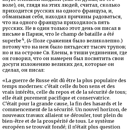
воле), он, глядя на этих людей, считал, сколько
приходится русских на одного француза, и,
обманывая себя, находил причины радоваться,
что на одного француза приходилось пять
русских. Не в один только этот день он писал в
письме в Париж, что le champ de bataille a été
4
superbe
, (4-Поле сражения было великолепно.)
потому что на нем было пятьдесят тысяч трупов;
но и на острове Св. Елены, в тиши уединения, где
он говорил, что он намерен был посвятить свои
досуги изложению великих дел, которые он
сделал, он писал:
«La guerre de Russe eût dû être la plus populaire des
temps modernes: c’était celle du bon sens et des
vrais intérêts, celle du repos et de la sécurité de tous;
elle était purement pacifique et conservatrice.
C’était pour la grande cause, la fin des hasards et le
commencement de la sécurité. Un nouvel horizon, de
nouveaux travaux allaient se dérouler, tout plein du
bien-être et de la prospérité de tous. Le système
européen se trouvait fondé; il n’était plus question