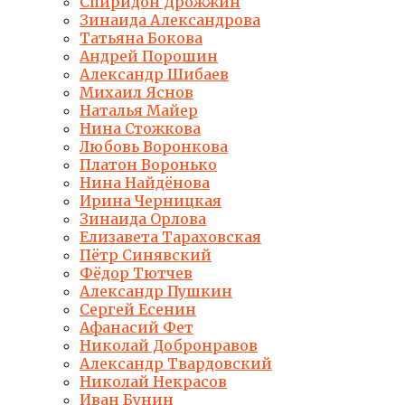
Спиридон Дрожжин
Зинаида Александрова
Татьяна Бокова
Андрей Порошин
Александр Шибаев
Михаил Яснов
Наталья Майер
Нина Стожкова
Любовь Воронкова
Платон Воронько
Нина Найдёнова
Ирина Черницкая
Зинаида Орлова
Елизавета Тараховская
Пётр Синявский
Фёдор Тютчев
Александр Пушкин
Сергей Есенин
Афанасий Фет
Николай Добронравов
Александр Твардовский
Николай Некрасов
Иван Бунин