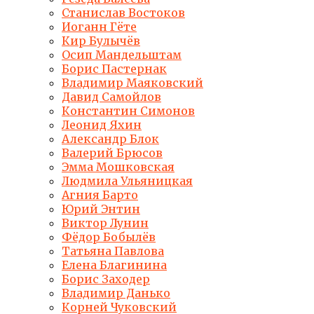
Станислав Востоков
Иоганн Гёте
Кир Булычёв
Осип Мандельштам
Борис Пастернак
Владимир Маяковский
Давид Самойлов
Константин Симонов
Леонид Яхин
Александр Блок
Валерий Брюсов
Эмма Мошковская
Людмила Ульяницкая
Агния Барто
Юрий Энтин
Виктор Лунин
Фёдор Бобылёв
Татьяна Павлова
Елена Благинина
Борис Заходер
Владимир Данько
Корней Чуковский