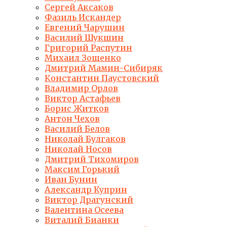
Сергей Аксаков
Фазиль Искандер
Евгений Чарушин
Василий Шукшин
Григорий Распутин
Михаил Зощенко
Дмитрий Мамин-Сибиряк
Константин Паустовский
Владимир Орлов
Виктор Астафьев
Борис Житков
Антон Чехов
Василий Белов
Николай Булгаков
Николай Носов
Дмитрий Тихомиров
Максим Горький
Иван Бунин
Александр Куприн
Виктор Драгунский
Валентина Осеева
Виталий Бианки