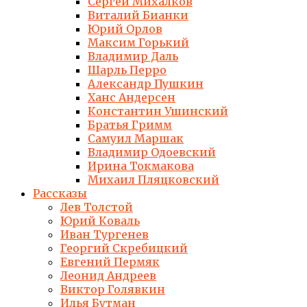
Сергей Михалков
Виталий Бианки
Юрий Орлов
Максим Горький
Владимир Даль
Шарль Перро
Александр Пушкин
Ханс Андерсен
Константин Ушинский
Братья Гримм
Самуил Маршак
Владимир Одоевский
Ирина Токмакова
Михаил Пляцковский
Рассказы
Лев Толстой
Юрий Коваль
Иван Тургенев
Георгий Скребицкий
Евгений Пермяк
Леонид Андреев
Виктор Голявкин
Илья Бутман