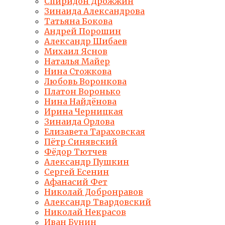
Спиридон Дрожжин
Зинаида Александрова
Татьяна Бокова
Андрей Порошин
Александр Шибаев
Михаил Яснов
Наталья Майер
Нина Стожкова
Любовь Воронкова
Платон Воронько
Нина Найдёнова
Ирина Черницкая
Зинаида Орлова
Елизавета Тараховская
Пётр Синявский
Фёдор Тютчев
Александр Пушкин
Сергей Есенин
Афанасий Фет
Николай Добронравов
Александр Твардовский
Николай Некрасов
Иван Бунин