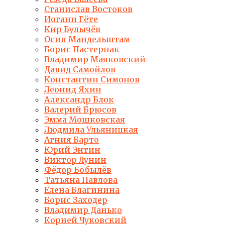
Станислав Востоков
Иоганн Гёте
Кир Булычёв
Осип Мандельштам
Борис Пастернак
Владимир Маяковский
Давид Самойлов
Константин Симонов
Леонид Яхин
Александр Блок
Валерий Брюсов
Эмма Мошковская
Людмила Ульяницкая
Агния Барто
Юрий Энтин
Виктор Лунин
Фёдор Бобылёв
Татьяна Павлова
Елена Благинина
Борис Заходер
Владимир Данько
Корней Чуковский