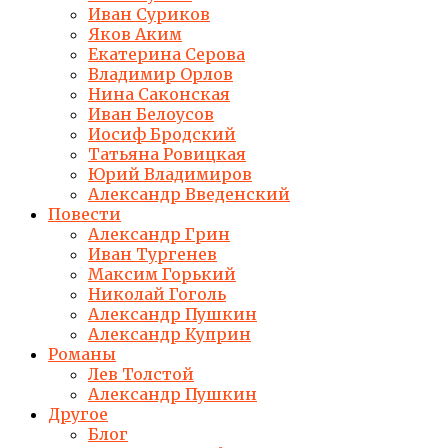
Иван Суриков
Яков Аким
Екатерина Серова
Владимир Орлов
Нина Саконская
Иван Белоусов
Иосиф Бродский
Татьяна Ровицкая
Юрий Владимиров
Александр Введенский
Повести
Александр Грин
Иван Тургенев
Максим Горький
Николай Гоголь
Александр Пушкин
Александр Куприн
Романы
Лев Толстой
Александр Пушкин
Другое
Блог