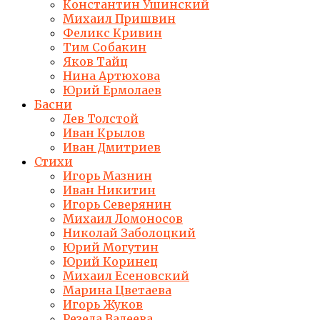
Константин Ушинский
Михаил Пришвин
Феликс Кривин
Тим Собакин
Яков Тайц
Нина Артюхова
Юрий Ермолаев
Басни
Лев Толстой
Иван Крылов
Иван Дмитриев
Стихи
Игорь Мазнин
Иван Никитин
Игорь Северянин
Михаил Ломоносов
Николай Заболоцкий
Юрий Могутин
Юрий Коринец
Михаил Есеновский
Марина Цветаева
Игорь Жуков
Резеда Валеева