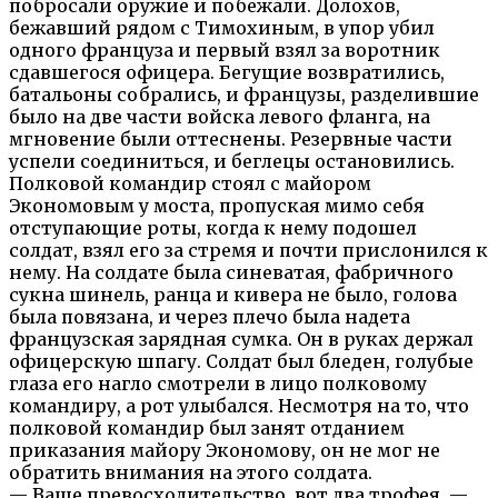
побросали оружие и побежали. Долохов,
бежавший рядом с Тимохиным, в упор убил
одного француза и первый взял за воротник
сдавшегося офицера. Бегущие возвратились,
батальоны собрались, и французы, разделившие
было на две части войска левого фланга, на
мгновение были оттеснены. Резервные части
успели соединиться, и беглецы остановились.
Полковой командир стоял с майором
Экономовым у моста, пропуская мимо себя
отступающие роты, когда к нему подошел
солдат, взял его за стремя и почти прислонился к
нему. На солдате была синеватая, фабричного
сукна шинель, ранца и кивера не было, голова
была повязана, и через плечо была надета
французская зарядная сумка. Он в руках держал
офицерскую шпагу. Солдат был бледен, голубые
глаза его нагло смотрели в лицо полковому
командиру, а рот улыбался. Несмотря на то, что
полковой командир был занят отданием
приказания майору Экономову, он не мог не
обратить внимания на этого солдата.
— Ваше превосходительство, вот два трофея, —