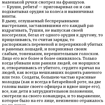
маленькой ручки смотрел на французов.
— Круши, ребята! — приговаривал он и сам
подхватывал орудия за колеса и вывинчивал
винты.
В дыму, оглушаемый беспрерывными
выстрелами, заставлявшими его каждый раз
вздрагивать, Тушин, не выпуская своей
носогрелки, бегал от одного орудия к другому, то
прицеливаясь, то считая заряды, то
распоряжаясь переменой и перепряжкой убитых
и раненых лошадей, и покрикивал своим
слабым, тоненьким, нерешительным голоском.
Лицо его все более и более оживлялось. Только
когда убивали или ранили людей, он морщился
и, отворачиваясь от убитого, сердито кричал на
людей, как всегда мешкавших поднять раненого
или тело. Солдаты, большею частью красивые
молодцы (как и всегда в батарейной роте, на две
головы выше своего офицера и вдвое шире его),
все, как дети в затруднительном положении,
смотрели на своего командира, и то выражение,
которое было на его лице, неизменно отражалось