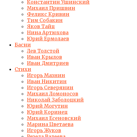
Константин Ушинский
Михаил Пришвин
Феликс Кривин
Тим Собакин
Яков Тайц
Нина Артюхова
Юрий Ермолаев
Басни
Лев Толстой
Иван Крылов
Иван Дмитриев
Стихи
Игорь Мазнин
Иван Никитин
Игорь Северянин
Михаил Ломоносов
Николай Заболоцкий
Юрий Могутин
Юрий Коринец
Михаил Есеновский
Марина Цветаева
Игорь Жуков
Резеда Валеева