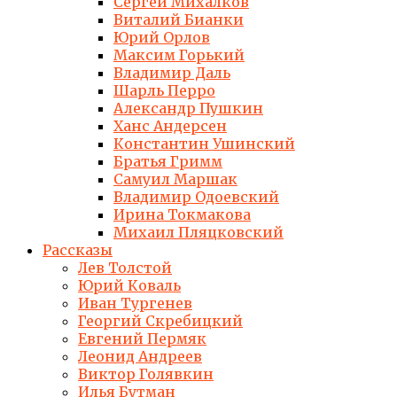
Сергей Михалков
Виталий Бианки
Юрий Орлов
Максим Горький
Владимир Даль
Шарль Перро
Александр Пушкин
Ханс Андерсен
Константин Ушинский
Братья Гримм
Самуил Маршак
Владимир Одоевский
Ирина Токмакова
Михаил Пляцковский
Рассказы
Лев Толстой
Юрий Коваль
Иван Тургенев
Георгий Скребицкий
Евгений Пермяк
Леонид Андреев
Виктор Голявкин
Илья Бутман