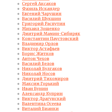
Сергей Аксаков
Фазиль Искандер
Евгений Чарушин
Василий Шукшин
Григорий Распутин
Михаил Зощенко
Дмитрий Мамин-Сибиряк
Константин Паустовский
Владимир Орлов
Виктор Астафьев
Борис Житков
Антон Чехов
Василий Белов
Николай Булгаков
Николай Носов
Дмитрий Тихомиров
Максим Горький
Иван Бунин
Александр Куприн
Виктор Драгунский
Валентина Осеева
Виталий Бианки