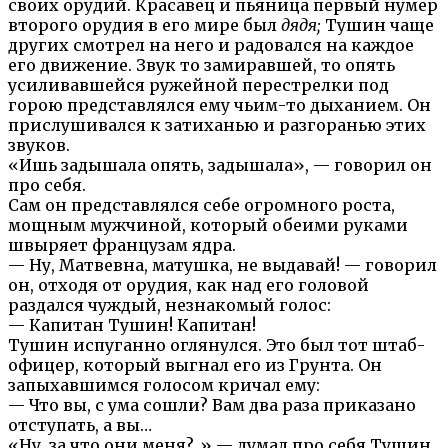
своих орудий. Красавец и пьяница первый нумер
второго орудия в его мире был
дядя;
Тушин чаще
других смотрел на него и радовался на каждое
его движение. Звук то замиравшей, то опять
усиливавшейся ружейной перестрелки под
горою представлялся ему чьим-то дыханием. Он
прислушивался к затиханью и разгоранью этих
звуков.
«Ишь задышала опять, задышала», — говорил он
про себя.
Сам он представлялся себе огромного роста,
мощным мужчиной, который обеими руками
швыряет французам ядра.
— Ну, Матвевна, матушка, не выдавай! — говорил
он, отходя от орудия, как над его головой
раздался чуждый, незнакомый голос:
— Капитан Тушин! Капитан!
Тушин испуганно оглянулся. Это был тот штаб-
офицер, который выгнал его из Грунта. Он
запыхавшимся голосом кричал ему:
— Что вы, с ума сошли? Вам два раза приказано
отступать, а вы…
«Ну, за что они меня?..» — думал про себя Тушин,