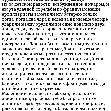
Из-за детской радости, возбужденной пожаром, и
азарта удачной стрельбы по французам наши
артиллеристы заметили эту батарею только
тогда, когда два ядра и вслед за ними еще четыре
ударили между орудиями и одно повалило двух
лошадей, а другое оторвало ногу ящичному
вожатому. Оживление, раз установившееся,
однако, не ослабело, а только переменило
настроение. Лошади были заменены другими из
запасного лафета, раненые убраны, и четыре
орудия повернуты против десятипушечной
батареи. Офицер, товарищ Тушина, был убит в
начале дела, и в продолжение часа из сорока
человек прислуги выбыли семнадцать, но
артиллеристы всё так же были веселы и
оживлены. Два раза они замечали, что внизу,
близко от них, показывались французы, и тогда
они били по ним картечью.
Маленький человек, с слабыми, неловкими
движениями, требовал себе беспрестанно у
денщика
еще трубочку за это,
как он говорил, и,
рассыпая из нее огонь, выбегал вперед и из-под