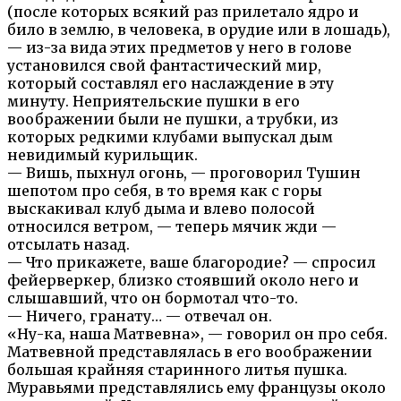
(после которых всякий раз прилетало ядро и
било в землю, в человека, в орудие или в лошадь),
— из-за вида этих предметов у него в голове
установился свой фантастический мир,
который составлял его наслаждение в эту
минуту. Неприятельские пушки в его
воображении были не пушки, а трубки, из
которых редкими клубами выпускал дым
невидимый курильщик.
— Вишь, пыхнул огонь, — проговорил Тушин
шепотом про себя, в то время как с горы
выскакивал клуб дыма и влево полосой
относился ветром, — теперь мячик жди —
отсылать назад.
— Что прикажете, ваше благородие? — спросил
фейерверкер, близко стоявший около него и
слышавший, что он бормотал что-то.
— Ничего, гранату… — отвечал он.
«Ну-ка, наша Матвевна», — говорил он про себя.
Матвевной представлялась в его воображении
большая крайняя старинного литья пушка.
Муравьями представлялись ему французы около