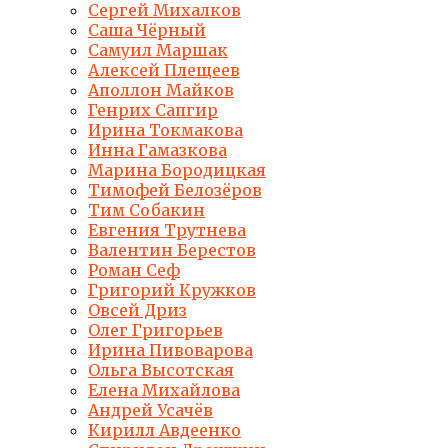
Сергей Михалков
Саша Чёрный
Самуил Маршак
Алексей Плещеев
Аполлон Майков
Генрих Сапгир
Ирина Токмакова
Инна Гамазкова
Марина Бородицкая
Тимофей Белозёров
Тим Собакин
Евгения Трутнева
Валентин Берестов
Роман Сеф
Григорий Кружков
Овсей Дриз
Олег Григорьев
Ирина Пивоварова
Ольга Высотская
Елена Михайлова
Андрей Усачёв
Кирилл Авдеенко