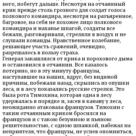
него, побегут дальше. Несмотря на отчаянный
крик прежде столь грозного для солдат голоса
полкового командира, несмотря на разъяренное,
багровое, на себя не похожее лицо полкового
командира и маханье шпагой, солдаты все
бежали, разговаривали, стреляли в воздух и не
слушали команды. Нравственное колебание,
решающее участь сражений, очевидно,
разрешалось в пользу страха.
Генерал закашлялся от крика и порохового дыма
и остановился в отчаянии. Все казалось
потеряно, но в эту минуту французы,
наступавшие на наших, вдруг, без видимой
причины, побежали назад, скрылись из опушки
леса, и в лесу показались русские стрелки. Это
была рота Тимохина, которая одна в лесу
удержалась в порядке и, засев в канаву у леса,
неожиданно атаковала французов. Тимохин с
таким отчаянным криком бросился на
французов и с такою безумною и пьяною
решительностью, с одною шпажкой, набежал на
неприятеля, что французы, не успев опомниться,