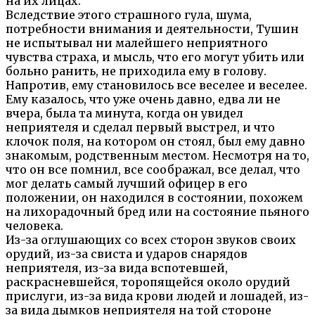
на их лицах.
Вследствие этого страшного гула, шума,
потребности внимания и деятельности, Тушин
не испытывал ни малейшего неприятного
чувства страха, и мысль, что его могут убить или
больно ранить, не приходила ему в голову.
Напротив, ему становилось все веселее и веселее.
Ему казалось, что уже очень давно, едва ли не
вчера, была та минута, когда он увидел
неприятеля и сделал первый выстрел, и что
клочок поля, на котором он стоял, был ему давно
знакомым, родственным местом. Несмотря на то,
что он все помнил, все соображал, все делал, что
мог делать самый лучший офицер в его
положении, он находился в состоянии, похожем
на лихорадочный бред или на состояние пьяного
человека.
Из-за оглушающих со всех сторон звуков своих
орудий, из-за свиста и ударов снарядов
неприятеля, из-за вида вспотевшей,
раскрасневшейся, торопящейся около орудий
прислуги, из-за вида крови людей и лошадей, из-
за вида дымков неприятеля на той стороне