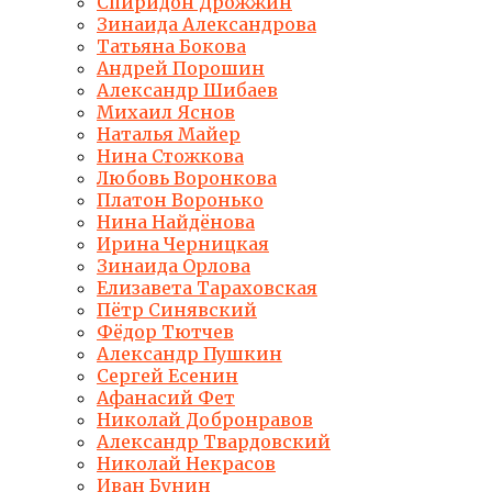
Спиридон Дрожжин
Зинаида Александрова
Татьяна Бокова
Андрей Порошин
Александр Шибаев
Михаил Яснов
Наталья Майер
Нина Стожкова
Любовь Воронкова
Платон Воронько
Нина Найдёнова
Ирина Черницкая
Зинаида Орлова
Елизавета Тараховская
Пётр Синявский
Фёдор Тютчев
Александр Пушкин
Сергей Есенин
Афанасий Фет
Николай Добронравов
Александр Твардовский
Николай Некрасов
Иван Бунин