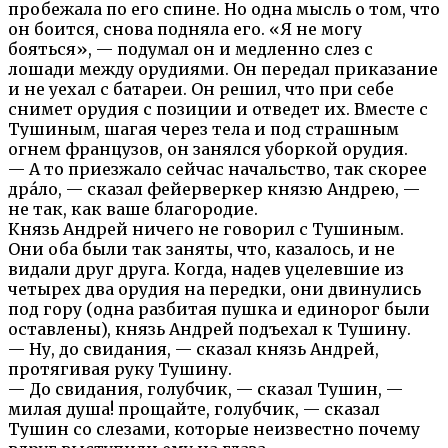
пробежала по его спине. Но одна мысль о том, что
он боится, снова подняла его. «Я не могу
бояться», — подумал он и медленно слез с
лошади между орудиями. Он передал приказание
и не уехал с батареи. Он решил, что при себе
снимет орудия с позиции и отведет их. Вместе с
Тушиным, шагая через тела и под страшным
огнем французов, он занялся уборкой орудия.
— А то приезжало сейчас начальство, так скорее
дра́ло, — сказал фейерверкер князю Андрею, —
не так, как ваше благородие.
Князь Андрей ничего не говорил с Тушиным.
Они оба были так заняты, что, казалось, и не
видали друг друга. Когда, надев уцелевшие из
четырех два орудия на передки, они двинулись
под гору (одна разбитая пушка и единорог были
оставлены), князь Андрей подъехал к Тушину.
— Ну, до свидания, — сказал князь Андрей,
протягивая руку Тушину.
— До свидания, голубчик, — сказал Тушин, —
милая душа! прощайте, голубчик, — сказал
Тушин со слезами, которые неизвестно почему