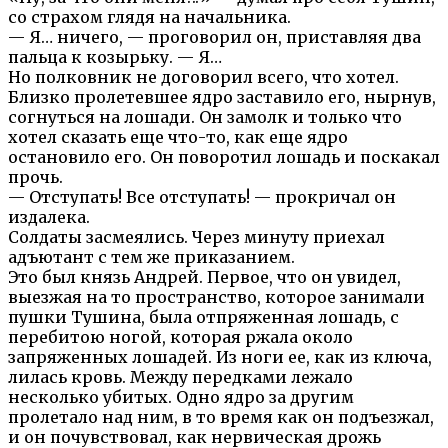
со страхом глядя на начальника.
— Я… ничего, — проговорил он, приставляя два
пальца к козырьку. — Я…
Но полковник не договорил всего, что хотел.
Близко пролетевшее ядро заставило его, нырнув,
согнуться на лошади. Он замолк и только что
хотел сказать еще что-то, как еще ядро
остановило его. Он поворотил лошадь и поскакал
прочь.
— Отступать! Все отступать! — прокричал он
издалека.
Солдаты засмеялись. Через минуту приехал
адъютант с тем же приказанием.
Это был князь Андрей. Первое, что он увидел,
выезжая на то пространство, которое занимали
пушки Тушина, была отпряженная лошадь, с
перебитою ногой, которая ржала около
запряженных лошадей. Из ноги ее, как из ключа,
лилась кровь. Между передками лежало
несколько убитых. Одно ядро за другим
пролетало над ним, в то время как он подъезжал,
и он почувствовал, как нервическая дрожь