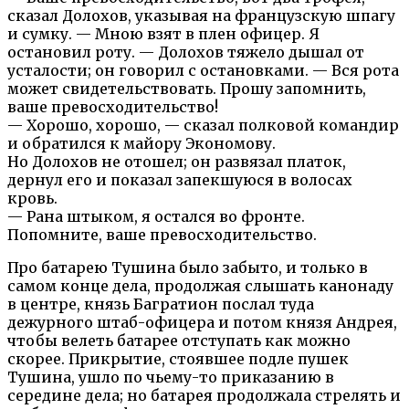
сказал Долохов, указывая на французскую шпагу
и сумку. — Мною взят в плен офицер. Я
остановил роту. — Долохов тяжело дышал от
усталости; он говорил с остановками. — Вся рота
может свидетельствовать. Прошу запомнить,
ваше превосходительство!
— Хорошо, хорошо, — сказал полковой командир
и обратился к майору Экономову.
Но Долохов не отошел; он развязал платок,
дернул его и показал запекшуюся в волосах
кровь.
— Рана штыком, я остался во фронте.
Попомните, ваше превосходительство.
Про батарею Тушина было забыто, и только в
самом конце дела, продолжая слышать канонаду
в центре, князь Багратион послал туда
дежурного штаб-офицера и потом князя Андрея,
чтобы велеть батарее отступать как можно
скорее. Прикрытие, стоявшее подле пушек
Тушина, ушло по чьему-то приказанию в
середине дела; но батарея продолжала стрелять и