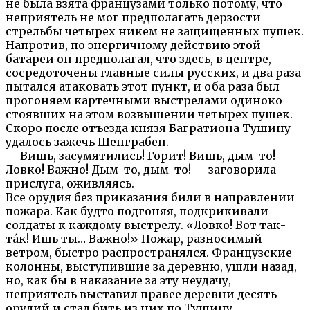
не была взята французами только потому, что
неприятель не мог предполагать дерзости
стрельбы четырех никем не защищенных пушек.
Напротив, по энергичному действию этой
батареи он предполагал, что здесь, в центре,
сосредоточены главные силы русских, и два раза
пытался атаковать этот пункт, и оба раза был
прогоняем картечными выстрелами одиноко
стоявших на этом возвышении четырех пушек.
Скоро после отъезда князя Багратиона Тушину
удалось зажечь Шенграбен.
— Вишь, засумятились! Горит! Вишь, дым-то!
Ловко! Важно! Дым-то, дым-то! — заговорила
прислуга, оживляясь.
Все орудия без приказания били в направлении
пожара. Как будто подгоняя, подкрикивали
солдаты к каждому выстрелу. «Ловко! Вот так-
та́к! Ишь ты… Важно!» Пожар, разносимый
ветром, быстро распространялся. Французские
колонны, выступившие за деревню, ушли назад,
но, как бы в наказание за эту неудачу,
неприятель выставил правее деревни десять
орудий и стал бить из них по Тушину.