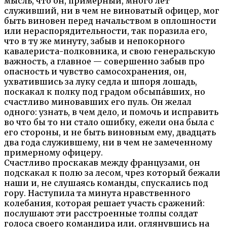
мысль, что он, примерный, много лет
служивший, ни в чем не виноватый офицер, мог
быть виновен перед начальством в оплошности
или нераспорядительности, так поразила его,
что в ту же минуту, забыв и непокорного
кавалериста-полковника, и свою генеральскую
важность, а главное — совершенно забыв про
опасность и чувство самосохранения, он,
ухватившись за луку седла и шпоря лошадь,
поскакал к полку под градом обсыпа́вших, но
счастливо миновавших его пуль. Он желал
одного: узнать, в чем дело, и помочь и исправить
во что бы то ни стало ошибку, ежели она была с
его стороны, и не быть виновным ему, двадцать
два года служившему, ни в чем не замеченному
примерному офицеру.
Счастливо проскакав между французами, он
подскакал к полю за лесом, чрез который бежали
наши и, не слушаясь команды, спускались под
гору. Наступила та минута нравственного
колебания, которая решает участь сражений:
послушают эти расстроенные толпы солдат
голоса своего командира или, оглянувшись на