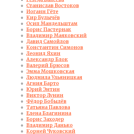
Станислав Востоков
Иоганн Гёте
Кир Булычёв
Осип Мандельштам
Борис Пастернак
Владимир Маяковский
Давид Самойлов
Константин Симонов
Леонид Яхин
Александр Блок
Валерий Брюсов
Эмма Мошковская
Людмила Ульяницкая
Агния Барто
Юрий Энтин
Виктор Лунин
Фёдор Бобылёв
Татьяна Павлова
Елена Благинина
Борис Заходер
Владимир Данько
Корней Чуковский