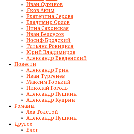
Иван Суриков
Яков Аким
Екатерина Серова
Владимир Орлов
Нина Саконская
Иван Белоусов
Иосиф Бродский
Татьяна Ровицкая
Юрий Владимиров
Александр Введенский
Повести
Александр Грин
Иван Тургенев
Максим Горький
Николай Гоголь
Александр Пушкин
Александр Куприн
Романы
Лев Толстой
Александр Пушкин
Другое
Блог