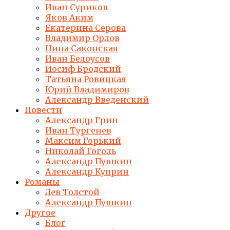
Иван Суриков
Яков Аким
Екатерина Серова
Владимир Орлов
Нина Саконская
Иван Белоусов
Иосиф Бродский
Татьяна Ровицкая
Юрий Владимиров
Александр Введенский
Повести
Александр Грин
Иван Тургенев
Максим Горький
Николай Гоголь
Александр Пушкин
Александр Куприн
Романы
Лев Толстой
Александр Пушкин
Другое
Блог