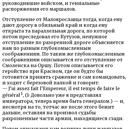
руководившие войском, и гениальные
распоряжения его маршалов.
Отступление от Малоярославца тогда, когда ему
дают дорогу в обильный край и когда ему
открыта та параллельная дорога, по которой
потом преследовал его Кутузов, ненужное
отступление по разоренной дороге объясняется
нам по разным глубокомысленным
соображениям. По таким же глубокомысленным
соображениям описывается его отступление от
Смоленска на Оршу. Потом описывается его
геройство при Красном, где он будто бы
готовится принять сражение и сам командовать,
и ходит с березовой палкой и говорит:
— J’ai assez fait l’Empereur, il est temps de faire le
1
général
, (1-Довольно уже я представлял
императора, теперь время быть генералом.) — и,
несмотря на то, тотчас же после этого бежит
дальше, оставляя на произвол судьбы
разрозненные части армии, находящиеся сзади.
Потом описывают нам величие души маршалов,