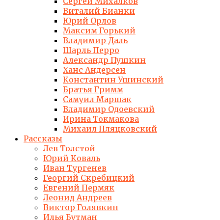
Сергей Михалков
Виталий Бианки
Юрий Орлов
Максим Горький
Владимир Даль
Шарль Перро
Александр Пушкин
Ханс Андерсен
Константин Ушинский
Братья Гримм
Самуил Маршак
Владимир Одоевский
Ирина Токмакова
Михаил Пляцковский
Рассказы
Лев Толстой
Юрий Коваль
Иван Тургенев
Георгий Скребицкий
Евгений Пермяк
Леонид Андреев
Виктор Голявкин
Илья Бутман