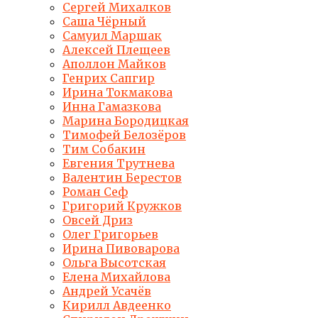
Сергей Михалков
Саша Чёрный
Самуил Маршак
Алексей Плещеев
Аполлон Майков
Генрих Сапгир
Ирина Токмакова
Инна Гамазкова
Марина Бородицкая
Тимофей Белозёров
Тим Собакин
Евгения Трутнева
Валентин Берестов
Роман Сеф
Григорий Кружков
Овсей Дриз
Олег Григорьев
Ирина Пивоварова
Ольга Высотская
Елена Михайлова
Андрей Усачёв
Кирилл Авдеенко