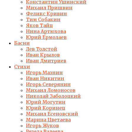
Константин Ушинский
Михаил Пришвин
Феликс Кривин
Тим Собакин
Яков Тайц
Нина Артюхова
Юрий Ермолаев
Басни
Лев Толстой
Иван Крылов
Иван Дмитриев
Стихи
Игорь Мазнин
Иван Никитин
Игорь Северянин
Михаил Ломоносов
Николай Заболоцкий
Юрий Могутин
Юрий Коринец
Михаил Есеновский
Марина Цветаева
Игорь Жуков
Резеда Валеева