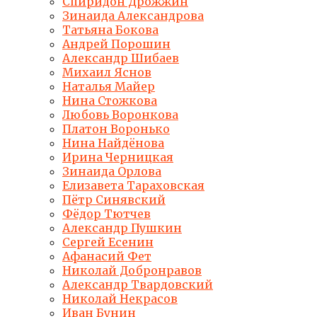
Спиридон Дрожжин
Зинаида Александрова
Татьяна Бокова
Андрей Порошин
Александр Шибаев
Михаил Яснов
Наталья Майер
Нина Стожкова
Любовь Воронкова
Платон Воронько
Нина Найдёнова
Ирина Черницкая
Зинаида Орлова
Елизавета Тараховская
Пётр Синявский
Фёдор Тютчев
Александр Пушкин
Сергей Есенин
Афанасий Фет
Николай Добронравов
Александр Твардовский
Николай Некрасов
Иван Бунин