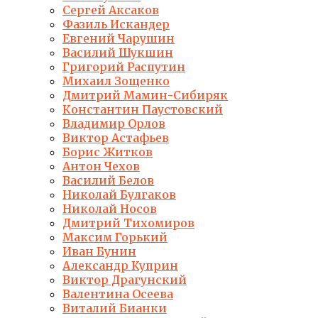
Сергей Аксаков
Фазиль Искандер
Евгений Чарушин
Василий Шукшин
Григорий Распутин
Михаил Зощенко
Дмитрий Мамин-Сибиряк
Константин Паустовский
Владимир Орлов
Виктор Астафьев
Борис Житков
Антон Чехов
Василий Белов
Николай Булгаков
Николай Носов
Дмитрий Тихомиров
Максим Горький
Иван Бунин
Александр Куприн
Виктор Драгунский
Валентина Осеева
Виталий Бианки