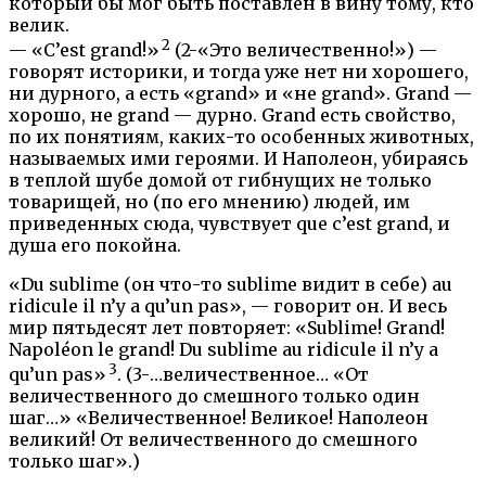
который бы мог быть поставлен в вину тому, кто
велик.
2
— «C’est grand!»
(2-«Это величественно!») —
говорят историки, и тогда уже нет ни хорошего,
ни дурного, а есть «grand» и «не grand». Grand —
хорошо, не grand — дурно. Grand есть свойство,
по их понятиям, каких-то особенных животных,
называемых ими героями. И Наполеон, убираясь
в теплой шубе домой от гибнущих не только
товарищей, но (по его мнению) людей, им
приведенных сюда, чувствует que c’est grand, и
душа его покойна.
«Du sublime (он что-то sublime видит в себе) au
ridicule il n’y a qu’un pas», — говорит он. И весь
мир пятьдесят лет повторяет: «Sublime! Grand!
Napoléon le grand! Du sublime au ridicule il n’y a
3
qu’un pas»
. (3-…величественное… «От
величественного до смешного только один
шаг…» «Величественное! Великое! Наполеон
великий! От величественного до смешного
только шаг».)