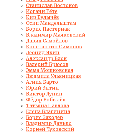
Станислав Востоков
Иоганн Гёте
Кир Булычёв
Осип Мандельштам
Борис Пастернак
Владимир Маяковский
Давид Самойлов
Константин Симонов
Леонид Яхин
Александр Блок
Валерий Брюсов
Эмма Мошковская
Людмила Ульяницкая
Агния Барто
Юрий Энтин
Виктор Лунин
Фёдор Бобылёв
Татьяна Павлова
Елена Благинина
Борис Заходер
Владимир Данько
Корней Чуковский