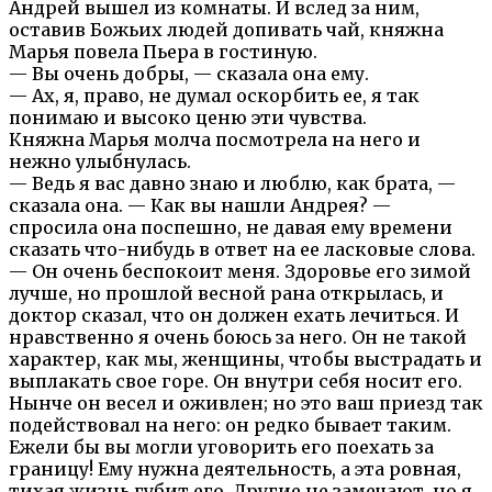
Андрей вышел из комнаты. И вслед за ним,
оставив Божьих людей допивать чай, княжна
Марья повела Пьера в гостиную.
— Вы очень добры, — сказала она ему.
— Ах, я, право, не думал оскорбить ее, я так
понимаю и высоко ценю эти чувства.
Княжна Марья молча посмотрела на него и
нежно улыбнулась.
— Ведь я вас давно знаю и люблю, как брата, —
сказала она. — Как вы нашли Андрея? —
спросила она поспешно, не давая ему времени
сказать что-нибудь в ответ на ее ласковые слова.
— Он очень беспокоит меня. Здоровье его зимой
лучше, но прошлой весной рана открылась, и
доктор сказал, что он должен ехать лечиться. И
нравственно я очень боюсь за него. Он не такой
характер, как мы, женщины, чтобы выстрадать и
выплакать свое горе. Он внутри себя носит его.
Нынче он весел и оживлен; но это ваш приезд так
подействовал на него: он редко бывает таким.
Ежели бы вы могли уговорить его поехать за
границу! Ему нужна деятельность, а эта ровная,
тихая жизнь губит его. Другие не замечают, но я