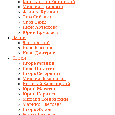
Константин Ушинский
Михаил Пришвин
Феликс Кривин
Тим Собакин
Яков Тайц
Нина Артюхова
Юрий Ермолаев
Басни
Лев Толстой
Иван Крылов
Иван Дмитриев
Стихи
Игорь Мазнин
Иван Никитин
Игорь Северянин
Михаил Ломоносов
Николай Заболоцкий
Юрий Могутин
Юрий Коринец
Михаил Есеновский
Марина Цветаева
Игорь Жуков
Резеда Валеева