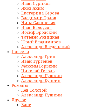
Иван Суриков
Яков Аким
Екатерина Серова
Владимир Орлов
Нина Саконская
Иван Белоусов
Иосиф Бродский
Татьяна Ровицкая
Юрий Владимиров
Александр Введенский
Повести
Александр Грин
Иван Тургенев
Максим Горький
Николай Гоголь
Александр Пушкин
Александр Куприн
Романы
Лев Толстой
Александр Пушкин
Другое
Блог