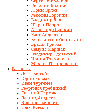
Сергей Михалков
Виталий Бианки
Юрий Орлов
Максим Горький
Владимир Даль
Шарль Перро
Александр Пушкин
Ханс Андерсен
Константин Ушинский
Братья Гримм
Самуил Маршак
Владимир Одоевский
Ирина Токмакова
Михаил Пляцковский
Рассказы
Лев Толстой
Юрий Коваль
Иван Тургенев
Георгий Скребицкий
Евгений Пермяк
Леонид Андреев
Виктор Голявкин
Илья Бутман