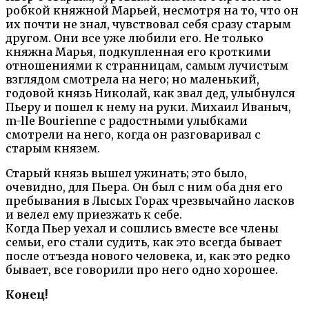
робкой княжной Марьей, несмотря на то, что он
их почти не знал, чувствовал себя сразу старым
другом. Они все уже любили его. Не только
княжна Марья, подкупленная его кроткими
отношениями к странницам, самым лучистым
взглядом смотрела на него; но маленький,
годовой князь Николай, как звал дед, улыбнулся
Пьеру и пошел к нему на руки. Михаил Иваныч,
m-lle Bourienne с радостными улыбками
смотрели на него, когда он разговаривал с
старым князем.
Старый князь вышел ужинать; это было,
очевидно, для Пьера. Он был с ним оба дня его
пребывания в Лысых Горах чрезвычайно ласков
и велел ему приезжать к себе.
Когда Пьер уехал и сошлись вместе все члены
семьи, его стали судить, как это всегда бывает
после отъезда нового человека, и, как это редко
бывает, все говорили про него одно хорошее.
Конец!