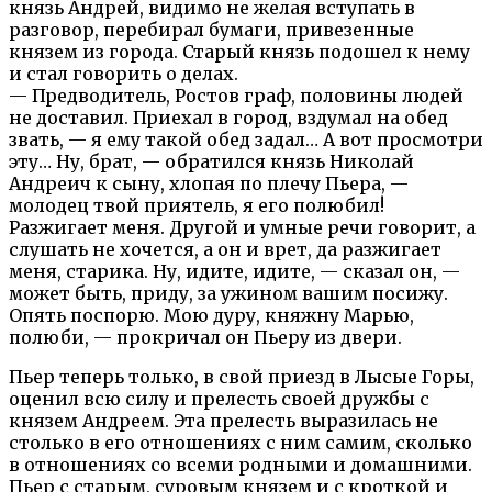
князь Андрей, видимо не желая вступать в
разговор, перебирал бумаги, привезенные
князем из города. Старый князь подошел к нему
и стал говорить о делах.
— Предводитель, Ростов граф, половины людей
не доставил. Приехал в город, вздумал на обед
звать, — я ему такой обед задал… А вот просмотри
эту… Ну, брат, — обратился князь Николай
Андреич к сыну, хлопая по плечу Пьера, —
молодец твой приятель, я его полюбил!
Разжигает меня. Другой и умные речи говорит, а
слушать не хочется, а он и врет, да разжигает
меня, старика. Ну, идите, идите, — сказал он, —
может быть, приду, за ужином вашим посижу.
Опять поспорю. Мою дуру, княжну Марью,
полюби, — прокричал он Пьеру из двери.
Пьер теперь только, в свой приезд в Лысые Горы,
оценил всю силу и прелесть своей дружбы с
князем Андреем. Эта прелесть выразилась не
столько в его отношениях с ним самим, сколько
в отношениях со всеми родными и домашними.
Пьер с старым, суровым князем и с кроткой и