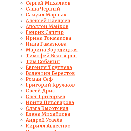
Сергей Михалков
Саша Чёрный
Самуил Маршак
Алексей Плещеев
Аполлон Майков
Генрих Сапгир
Ирина Токмакова
Инна Гамазкова
Марина Бородицкая
Тимофей Белозёров
Тим Собакин
Евгения Трутнева
Валентин Берестов
Роман Сеф
Григорий Кружков
Овсей Дриз
Олег Григорьев
Ирина Пивоварова
Ольга Высотская
Елена Михайлова
Андрей Усачёв
Кирилл Авдеенко