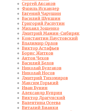
Сергей Аксаков
Фазиль Искандер
Евгений Чарушин
Василий Шукшин
Григорий Распутин
Михаил Зощенко
Дмитрий Мамин-Сибиряк
Константин Паустовский
Владимир Орлов
Виктор Астафьев
Борис Житков
Антон Чехов
Василий Белов
Николай Булгаков
Николай Носов
Дмитрий Тихомиров
Максим Горький
Иван Бунин
Александр Куприн
Виктор Драгунский
Валентина Осеева
Виталий Бианки