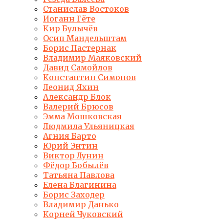
Станислав Востоков
Иоганн Гёте
Кир Булычёв
Осип Мандельштам
Борис Пастернак
Владимир Маяковский
Давид Самойлов
Константин Симонов
Леонид Яхин
Александр Блок
Валерий Брюсов
Эмма Мошковская
Людмила Ульяницкая
Агния Барто
Юрий Энтин
Виктор Лунин
Фёдор Бобылёв
Татьяна Павлова
Елена Благинина
Борис Заходер
Владимир Данько
Корней Чуковский