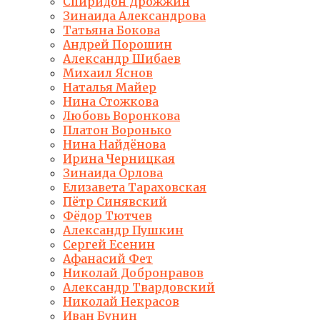
Спиридон Дрожжин
Зинаида Александрова
Татьяна Бокова
Андрей Порошин
Александр Шибаев
Михаил Яснов
Наталья Майер
Нина Стожкова
Любовь Воронкова
Платон Воронько
Нина Найдёнова
Ирина Черницкая
Зинаида Орлова
Елизавета Тараховская
Пётр Синявский
Фёдор Тютчев
Александр Пушкин
Сергей Есенин
Афанасий Фет
Николай Добронравов
Александр Твардовский
Николай Некрасов
Иван Бунин