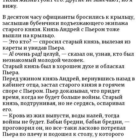
вижу.
В десятом часу официанты бросились к крыльцу,
заслышав бубенчики подъезжающего экипажа
старого князя. Князь Андрей с Пьером тоже
вышли на крыльцо.
— Это кто? — спросил старый князь, вылезая из
кареты и увидав Пьера.
— А! очень рад! целуй, — сказал он, узнав, кто был
незнакомый молодой человек.
Старый князь был в хорошем духе и обласкал
Пьера.
Перед ужином князь Андрей, вернувшись назад в
кабинет отца, застал старого князя в горячем
споре с Пьером. Пьер доказывал, что придет
время, когда не будет больше войны. Старый
князь, подтрунивая, но не сердясь, оспаривал
его.
— Кровь из жил выпусти, воды налей, тогда
войны не будет. Бабьи бредни, бабьи бредни, —
проговорил он, но все-таки ласково потрепал
Пьера по плечу и подошел к столу, у которого