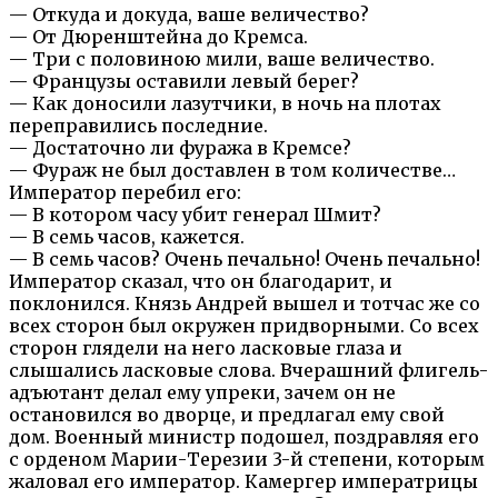
— Откуда и докуда, ваше величество?
— От Дюренштейна до Кремса.
— Три с половиною мили, ваше величество.
— Французы оставили левый берег?
— Как доносили лазутчики, в ночь на плотах
переправились последние.
— Достаточно ли фуража в Кремсе?
— Фураж не был доставлен в том количестве…
Император перебил его:
— В котором часу убит генерал Шмит?
— В семь часов, кажется.
— В семь часов? Очень печально! Очень печально!
Император сказал, что он благодарит, и
поклонился. Князь Андрей вышел и тотчас же со
всех сторон был окружен придворными. Со всех
сторон глядели на него ласковые глаза и
слышались ласковые слова. Вчерашний флигель-
адъютант делал ему упреки, зачем он не
остановился во дворце, и предлагал ему свой
дом. Военный министр подошел, поздравляя его
с орденом Марии-Терезии 3-й степени, которым
жаловал его император. Камергер императрицы