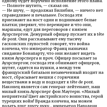
одному будет поручено исполнение этого плана.
— Полноте шутить, — сказал он.
— Не шучу, — продолжал Билибин, — ничего нет
справедливее и печальнее. Господа эти
приезжают на мост одни и поднимают белые
платки; уверяют, что перемирие и что они,
маршалы, едут для переговоров с князем
Ауэрспергом. Дежурный офицер пускает их в tête
de pont. Они рассказывают ему тысячу
гасконских глупостей: говорят, что война
кончена, что император Франц назначил
свидание Бонапарту, что они желают видеть
князя Ауэрсперга и проч. Офицер посылает за
Ауэрспергом; господа эти обнимают офицеров,
шутят, садятся на пушки, а между тем
французский батальон незамеченный входит на
мост, сбрасывает мешки с горючими
веществами в воду и подходит к tête de pont.
Наконец является сам генерал-лейтенант, наш
милый князь Ауэрсперг фон Маутерн. «Милый
неприятель! Цвет австрийского воинства, герой
турецких войн! Вражда кончена, мы можем
подать друг другу руку… император Наполеон