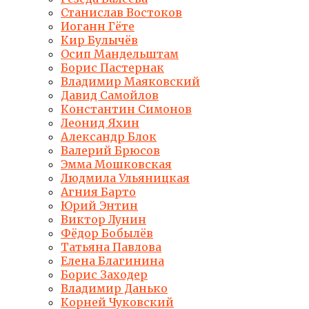
Станислав Востоков
Иоганн Гёте
Кир Булычёв
Осип Мандельштам
Борис Пастернак
Владимир Маяковский
Давид Самойлов
Константин Симонов
Леонид Яхин
Александр Блок
Валерий Брюсов
Эмма Мошковская
Людмила Ульяницкая
Агния Барто
Юрий Энтин
Виктор Лунин
Фёдор Бобылёв
Татьяна Павлова
Елена Благинина
Борис Заходер
Владимир Данько
Корней Чуковский