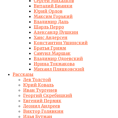
Сергей Михалков
Виталий Бианки
Юрий Орлов
Максим Горький
Владимир Даль
Шарль Перро
Александр Пушкин
Ханс Андерсен
Константин Ушинский
Братья Гримм
Самуил Маршак
Владимир Одоевский
Ирина Токмакова
Михаил Пляцковский
Рассказы
Лев Толстой
Юрий Коваль
Иван Тургенев
Георгий Скребицкий
Евгений Пермяк
Леонид Андреев
Виктор Голявкин
Илья Бутман