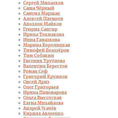
Сергей Михалков
Саша Чёрный
Самуил Маршак
Алексей Плещеев
Аполлон Майков
Генрих Сапгир
Ирина Токмакова
Инна Гамазкова
Марина Бородицкая
Тимофей Белозёров
Тим Собакин
Евгения Трутнева
Валентин Берестов
Роман Сеф
Григорий Кружков
Овсей Дриз
Олег Григорьев
Ирина Пивоварова
Ольга Высотская
Елена Михайлова
Андрей Усачёв
Кирилл Авдеенко