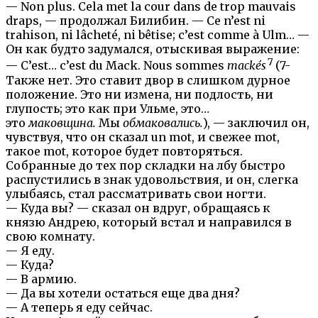
— Non plus. Cela met la cour dans de trop mauvais
draps, — продолжал Билибин. — Ce n’est ni
trahison, ni lâcheté, ni bêtise; c’est comme à Ulm… —
Он как будто задумался, отыскивая выражение:
7
— C’est… c’est du Mack. Nous sommes
mackés
(7-
Также нет. Это ставит двор в слишком дурное
положение. Это ни измена, ни подлость, ни
глупость; это как при Ульме, это…
это
маковщина.
Мы
обмаковались.
), — заключил он,
чувствуя, что он сказал un mot, и свежее mot,
такое mot, которое будет повторяться.
Собранные до тех пор складки на лбу быстро
распустились в знак удовольствия, и он, слегка
улыбаясь, стал рассматривать свои ногти.
— Куда вы? — сказал он вдруг, обращаясь к
князю Андрею, который встал и направился в
свою комнату.
— Я еду.
— Куда?
— В армию.
— Да вы хотели остаться еще два дня?
— А теперь я еду сейчас.