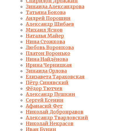
Спиридон Дрожжин
Зинаида Александрова
Татьяна Бокова
Андрей Порошин
Александр Шибаев
Михаил Яснов
Наталья Майер
Нина Стожкова
Любовь Воронкова
Платон Воронько
Нина Найдёнова
Ирина Черницкая
Зинаида Орлова
Елизавета Тараховская
Пётр Синявский
Фёдор Тютчев
Александр Пушкин
Сергей Есенин
Афанасий Фет
Николай Добронравов
Александр Твардовский
Николай Некрасов
Иван Бунин