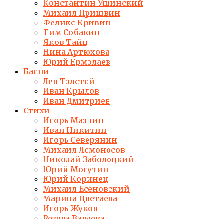
Константин Ушинский
Михаил Пришвин
Феликс Кривин
Тим Собакин
Яков Тайц
Нина Артюхова
Юрий Ермолаев
Басни
Лев Толстой
Иван Крылов
Иван Дмитриев
Стихи
Игорь Мазнин
Иван Никитин
Игорь Северянин
Михаил Ломоносов
Николай Заболоцкий
Юрий Могутин
Юрий Коринец
Михаил Есеновский
Марина Цветаева
Игорь Жуков
Резеда Валеева