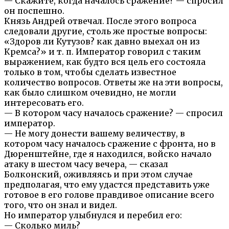
— Скажите, когда началось сражение? — спросил
он поспешно.
Князь Андрей отвечал. После этого вопроса
следовали другие, столь же простые вопросы:
«Здоров ли Кутузов? как давно выехал он из
Кремса?» и т. п. Император говорил с таким
выражением, как будто вся цель его состояла
только в том, чтобы сделать известное
количество вопросов. Ответы же на эти вопросы,
как было слишком очевидно, не могли
интересовать его.
— В котором часу началось сражение? — спросил
император.
— Не могу донести вашему величеству, в
котором часу началось сражение с фронта, но в
Дюренштейне, где я находился, войско начало
атаку в шестом часу вечера, — сказал
Болконский, оживляясь и при этом случае
предполагая, что ему удастся представить уже
готовое в его голове правдивое описание всего
того, что он знал и видел.
Но император улыбнулся и перебил его:
— Сколько миль?