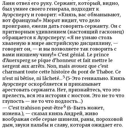
Ланн отвел его руку. Сержант, который, видно,
был умнее своего генерала, подходит к
Ауэрспергу и говорит: «Князь, вас обманывают,
вот французы!» Мюрат видит, что дело
проиграно, ежели дать говорить сержанту. Он с
притворным удивлением (настоящий гасконец)
обращается к Ауэрспергу: «Я не узнаю столь
хваленую в мире австрийскую дисциплину, —
говорит он, — и вы позволяете так говорить с
вами низшему чину!» C’est génial. Le prince
d’Auersperg se pique d’honneur et fait mettre le
sergent aux arrêts. Non, mais avouez que c’est
charmant toute cette histoire du pont de Thabor. Ce
5
n’est ni bêtise, ni lâcheté…
(5-Это гениально. Князь
Ауэрсперг оскорбляется и приказывает
арестовать сержанта. Нет, признайтесь, что это
прелесть, вся эта история с мостом. Это не то что
глупость — не то что подлость…)
6
— C’est trahison peut-être
(6-Быть может,
измена.), — сказал князь Андрей, живо
воображая себе серые шинели, раны, пороховой
дым, звуки пальбы и славу, которая ожидает его.