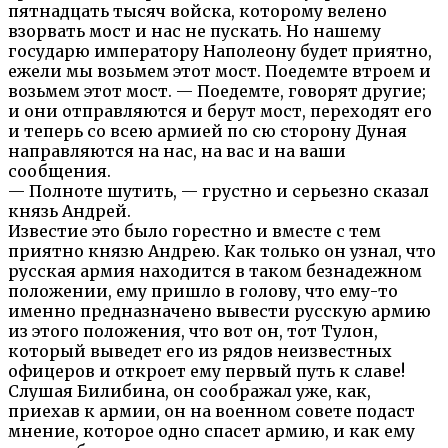
пятнадцать тысяч войска, которому велено
взорвать мост и нас не пускать. Но нашему
государю императору Наполеону будет приятно,
ежели мы возьмем этот мост. Поедемте втроем и
возьмем этот мост. — Поедемте, говорят другие;
и они отправляются и берут мост, переходят его
и теперь со всею армией по сю сторону Дуная
направляются на нас, на вас и на ваши
сообщения.
— Полноте шутить, — грустно и серьезно сказал
князь Андрей.
Известие это было горестно и вместе с тем
приятно князю Андрею. Как только он узнал, что
русская армия находится в таком безнадежном
положении, ему пришло в голову, что ему-то
именно предназначено вывести русскую армию
из этого положения, что вот он, тот Тулон,
который выведет его из рядов неизвестных
офицеров и откроет ему первый путь к славе!
Слушая Билибина, он соображал уже, как,
приехав к армии, он на военном совете подаст
мнение, которое одно спасет армию, и как ему