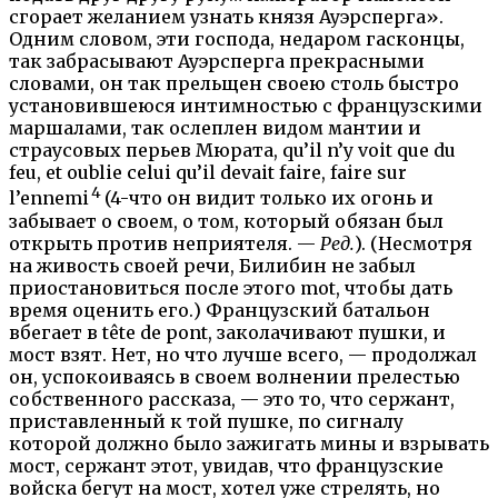
сгорает желанием узнать князя Ауэрсперга».
Одним словом, эти господа, недаром гасконцы,
так забрасывают Ауэрсперга прекрасными
словами, он так прельщен своею столь быстро
установившеюся интимностью с французскими
маршалами, так ослеплен видом мантии и
страусовых перьев Мюрата, qu’il n’y voit que du
feu, et oublie celui qu’il devait faire, faire sur
4
l’ennemi
(4-что он видит только их огонь и
забывает о своем, о том, который обязан был
открыть против неприятеля. —
Ред.
). (Несмотря
на живость своей речи, Билибин не забыл
приостановиться после этого mot, чтобы дать
время оценить его.) Французский батальон
вбегает в tête de pont, заколачивают пушки, и
мост взят. Нет, но что лучше всего, — продолжал
он, успокоиваясь в своем волнении прелестью
собственного рассказа, — это то, что сержант,
приставленный к той пушке, по сигналу
которой должно было зажигать мины и взрывать
мост, сержант этот, увидав, что французские
войска бегут на мост, хотел уже стрелять, но