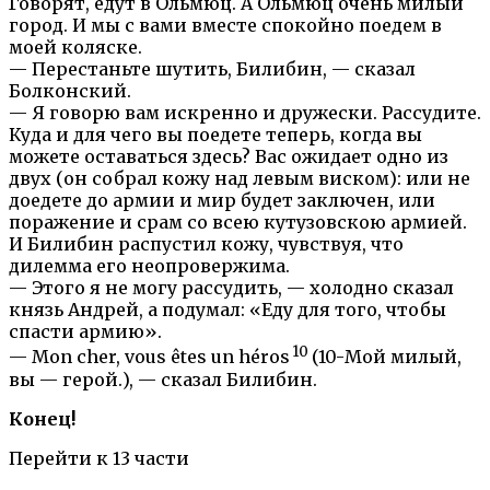
Говорят, едут в Ольмюц. А Ольмюц очень милый
город. И мы с вами вместе спокойно поедем в
моей коляске.
— Перестаньте шутить, Билибин, — сказал
Болконский.
— Я говорю вам искренно и дружески. Рассудите.
Куда и для чего вы поедете теперь, когда вы
можете оставаться здесь? Вас ожидает одно из
двух (он собрал кожу над левым виском): или не
доедете до армии и мир будет заключен, или
поражение и срам со всею кутузовскою армией.
И Билибин распустил кожу, чувствуя, что
дилемма его неопровержима.
— Этого я не могу рассудить, — холодно сказал
князь Андрей, а подумал: «Еду для того, чтобы
спасти армию».
10
— Mon cher, vous êtes un héros
(10-Мой милый,
вы — герой.), — сказал Билибин.
Конец!
Перейти к 13 части