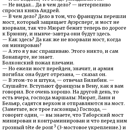
— Не видал… Да в чем дело? — нетерпеливо
спросил князь Андрей.
— В чем дело? Дело в том, что французы перешли
мост, который защищает Ауэрсперг, и мост не
взорвали, так что Мюрат бежит теперь по дороге
к Брюнну, и нынче-завтра они будут здесь.
— Как здесь? Да как же не взорвали мост, когда
он минирован?
— А это я у вас спрашиваю. Этого никто, и сам
Бонапарте, не знает.
Болконский пожал плечами.
— Но ежели мост перейден, значит, и армия
погибла: она будет отрезана, — сказал он.
— В этом-то и штука, — отвечал Билибин. —
Слушайте. Вступают французы в Вену, как я вам
говорил. Все очень хорошо. На другой день, то
есть вчера, господа маршалы: Мюрат, Ланн и
Бельяр, садятся верхом и отправляются на мост.
(Заметьте, все трое гасконцы.) Господа, —
говорит один, — вы знаете, что Таборский мост
минирован и контраминирован и что перед ним
3
грозный tête de pont
(3-мостовое укрепление.) и