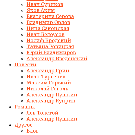
Иван Суриков
Яков Аким
Екатерина Серова
Владимир Орлов
Нина Саконская
Иван Белоусов
Иосиф Бродский
Татьяна Ровицкая
Юрий Владимиров
Александр Введенский
Повести
Александр Грин
Иван Тургенев
Максим Горький
Николай Гоголь
Александр Пушкин
Александр Куприн
Романы
Лев Толстой
Александр Пушкин
Другое
Блог