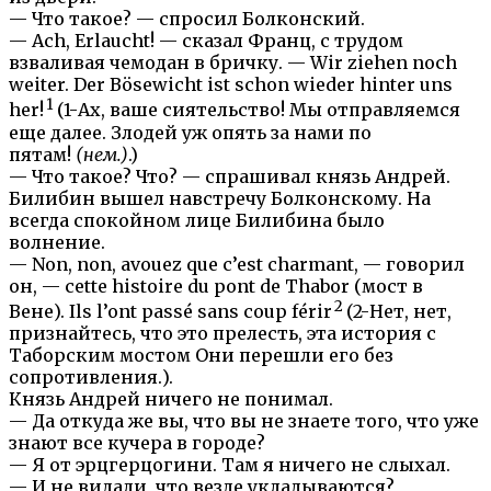
— Что такое? — спросил Болконский.
— Ach, Erlaucht! — сказал Франц, с трудом
взваливая чемодан в бричку. — Wir ziehen noch
weiter. Der Bösewicht ist schon wieder hinter uns
1
her!
(1-Ах, ваше сиятельство! Мы отправляемся
еще далее. Злодей уж опять за нами по
пятам!
(нем.)
.)
— Что такое? Что? — спрашивал князь Андрей.
Билибин вышел навстречу Болконскому. На
всегда спокойном лице Билибина было
волнение.
— Non, non, avouez que c’est charmant, — говорил
он, — cette histoire du pont de Thabor (мост в
2
Вене). Ils l’ont passé sans coup férir
(2-Нет, нет,
признайтесь, что это прелесть, эта история с
Таборским мостом Они перешли его без
сопротивления.).
Князь Андрей ничего не понимал.
— Да откуда же вы, что вы не знаете того, что уже
знают все кучера в городе?
— Я от эрцгерцогини. Там я ничего не слыхал.
— И не видали, что везде укладываются?