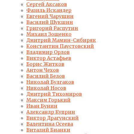
Сергей Аксаков
Фазиль Искандер
Евгений Чарушин
Василий Шукшин
Григорий Распутин
Михаил Зощенко
Дмитрий Мамин-Сибиряк
Константин Паустовский
Владимир Орлов
Виктор Астафьев
Борис Житков
Антон Чехов
Василий Белов
Николай Булгаков
Николай Носов
Дмитрий Тихомиров
Максим Горький
Иван Бунин
Александр Куприн
Виктор Драгунский
Валентина Осеева
Виталий Бианки