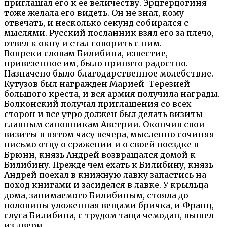
приглашал его к ее величеству. Эрцгерцогиня
тоже желала его видеть. Он не знал, кому
отвечать, и несколько секунд собирался с
мыслями. Русский посланник взял его за плечо,
отвел к окну и стал говорить с ним.
Вопреки словам Билибина, известие,
привезенное им, было принято радостно.
Назначено было благодарственное молебствие.
Кутузов был награжден Марией-Терезией
большого креста, и вся армия получила награды.
Болконский получал приглашения со всех
сторон и все утро должен был делать визиты
главным сановникам Австрии. Окончив свои
визиты в пятом часу вечера, мысленно сочиняя
письмо отцу о сражении и о своей поездке в
Брюнн, князь Андрей возвращался домой к
Билибину. Прежде чем ехать к Билибину, князь
Андрей поехал в книжную лавку запастись на
поход книгами и засиделся в лавке. У крыльца
дома, занимаемого Билибиным, стояла до
половины уложенная вещами бричка, и Франц,
слуга Билибина, с трудом таща чемодан, вышел
из двери.