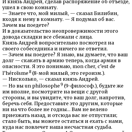
И князь Андрей, сделав распоряжение об отъезде,
ушел в свою комнату.
— Знаете что, мой милый, — сказал Билибин,
входя к нему в комнату. — Я подумал об вас.
Зачем вы поедете?
И в доказательство неопровержимости этого
довода складки все сбежали с лица.
Князь Андрей вопросительно посмотрел на
своего собеседника и ничего не ответил.
— Зачем вы поедете? Я знаю, вы думаете, что ваш
долг — скакать в армию теперь, когда армия в
опасности. Я это понимаю, mon cher, c’est de
8
l’héroïsme
(8-мой милый, это героизм.).
— Нисколько, — сказал князь Андрей.
9
— Но вы un philosophe
(9-философ.), будьте же
им вполне, посмотрите на вещи с другой
стороны, и вы увидите, что ваш долг, напротив,
беречь себя. Предоставьте это другим, которые
ни на что более не годны… Вам не велено
приезжать назад, и отсюда вас не отпустили;
стало быть, вы можете остаться и ехать с нами,
куда нас повлечет наша несчастная судьба.