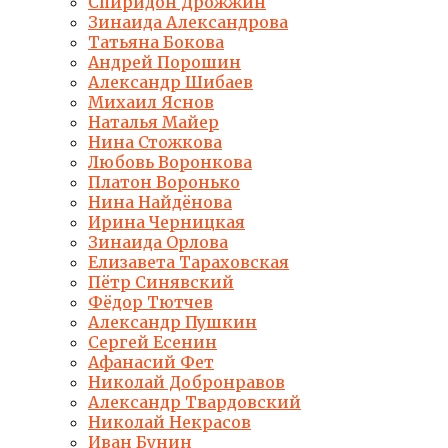
Спиридон Дрожжин
Зинаида Александрова
Татьяна Бокова
Андрей Порошин
Александр Шибаев
Михаил Яснов
Наталья Майер
Нина Стожкова
Любовь Воронкова
Платон Воронько
Нина Найдёнова
Ирина Черницкая
Зинаида Орлова
Елизавета Тараховская
Пётр Синявский
Фёдор Тютчев
Александр Пушкин
Сергей Есенин
Афанасий Фет
Николай Добронравов
Александр Твардовский
Николай Некрасов
Иван Бунин