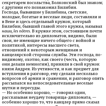
секретарем посольства, Болконский был знаком;
с другими его познакомил Билибин.
Господа, бывавшие у Билибина, светские,
молодые, богатые и веселые люди, составляли и
в Вене и здесь отдельный кружок, который
Билибин, бывший главой этого кружка, называл
наши,
les nôtres.
В кружке этом, состоявшем почти
исключительно из дипломатов, видимо, были
свои, не имеющие ничего общего с войной и
политикой, интересы высшего света,
отношений к некоторым женщинам и
канцелярской стороны службы. Эти господа, по-
видимому, охотно, как своего (честь, которую
они делали немногим), приняли в свой кружок
князя Андрея. Из учтивости, и как предмет для
вступления в разговор, ему сделали несколько
вопросов об армии и сражении, и разговор опять
рассыпался на непоследовательные веселые
шутки и пересуды.
— Но особенно хорошо, — говорил один,
рассказывая неудачу товарища-дипломата, —
особенно хорошо то, что канцлер прямо сказал