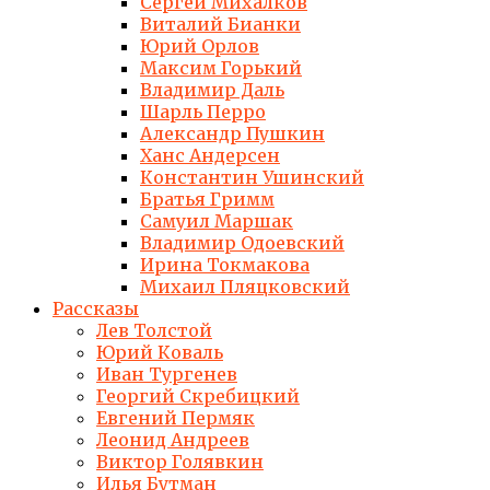
Сергей Михалков
Виталий Бианки
Юрий Орлов
Максим Горький
Владимир Даль
Шарль Перро
Александр Пушкин
Ханс Андерсен
Константин Ушинский
Братья Гримм
Самуил Маршак
Владимир Одоевский
Ирина Токмакова
Михаил Пляцковский
Рассказы
Лев Толстой
Юрий Коваль
Иван Тургенев
Георгий Скребицкий
Евгений Пермяк
Леонид Андреев
Виктор Голявкин
Илья Бутман