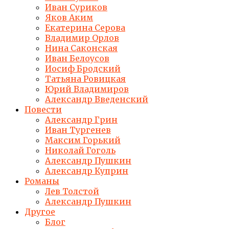
Иван Суриков
Яков Аким
Екатерина Серова
Владимир Орлов
Нина Саконская
Иван Белоусов
Иосиф Бродский
Татьяна Ровицкая
Юрий Владимиров
Александр Введенский
Повести
Александр Грин
Иван Тургенев
Максим Горький
Николай Гоголь
Александр Пушкин
Александр Куприн
Романы
Лев Толстой
Александр Пушкин
Другое
Блог