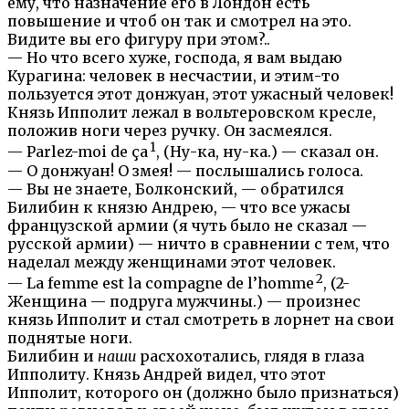
ему, что назначение его в Лондон есть
повышение и чтоб он так и смотрел на это.
Видите вы его фигуру при этом?..
— Но что всего хуже, господа, я вам выдаю
Курагина: человек в несчастии, и этим-то
пользуется этот донжуан, этот ужасный человек!
Князь Ипполит лежал в вольтеровском кресле,
положив ноги через ручку. Он засмеялся.
1
— Parlez-moi de ça
, (Ну-ка, ну-ка.) — сказал он.
— О донжуан! О змея! — послышались голоса.
— Вы не знаете, Болконский, — обратился
Билибин к князю Андрею, — что все ужасы
французской армии (я чуть было не сказал —
русской армии) — ничто в сравнении с тем, что
наделал между женщинами этот человек.
2
— La femme est la compagne de l’homme
, (2-
Женщина — подруга мужчины.) — произнес
князь Ипполит и стал смотреть в лорнет на свои
поднятые ноги.
Билибин и
наши
расхохотались, глядя в глаза
Ипполиту. Князь Андрей видел, что этот
Ипполит, которого он (должно было признаться)