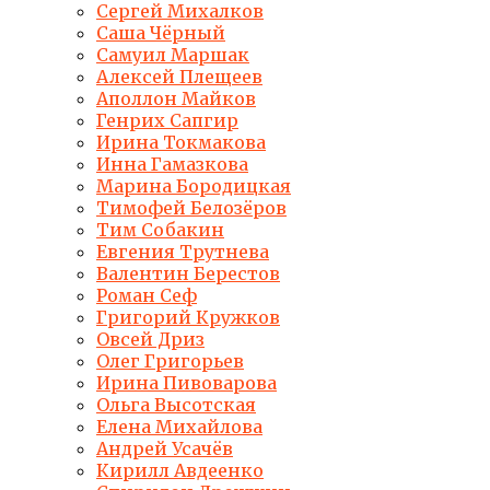
Сергей Михалков
Саша Чёрный
Самуил Маршак
Алексей Плещеев
Аполлон Майков
Генрих Сапгир
Ирина Токмакова
Инна Гамазкова
Марина Бородицкая
Тимофей Белозёров
Тим Собакин
Евгения Трутнева
Валентин Берестов
Роман Сеф
Григорий Кружков
Овсей Дриз
Олег Григорьев
Ирина Пивоварова
Ольга Высотская
Елена Михайлова
Андрей Усачёв
Кирилл Авдеенко