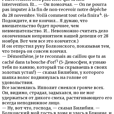
intervention. Et… — Он помолчал. — On ne pourra
pas imputer à la fin de non-recevoir notre dépêche
4
du 28 novembre. Voilà comment tout cela finira
. (4-
Подождите, я не кончил… Я думаю, что
вмешательство будет прочнее, чем
невмешательство. И… Невозможно считать дело
оконченным непринятием нашей депеши от 28
ноября. Вот чем все это кончится.)
И он отпустил руку Болконского, показывая тем,
что теперь он совсем кончил.
— Démosthène, je te reconnais au caillou que tu as
5
caché dans ta bouche d’or!
(5-Демосфен, я узнаю
тебя по камню, который ты скрываешь в своих
золотых устах!) — сказал Билибин, у которого
шапка волос подвинулась на голове от
удовольствия.
Все засмеялись. Ипполит смеялся громче всех.
Он, видимо, страдал, задыхался, но не мог
удержаться от дикого смеха, растягивающего его
всегда неподвижное лицо.
— Ну, вот что, господа, — сказал Билибин. —
Болконский мой гость в доме и здесь в Брюнне, и