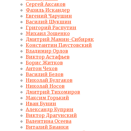
Сергей Аксаков
Фазиль Искандер
Евгений Чарушин
Василий Шукшин
Григорий Распутин
Михаил Зощенко
Дмитрий Мамин-Сибиряк
Константин Паустовский
Владимир Орлов
Виктор Астафьев
Борис Житков
Антон Чехов
Василий Белов
Николай Булгаков
Николай Носов
Дмитрий Тихомиров
Максим Горький
Иван Бунин
Александр Куприн
Виктор Драгунский
Валентина Осеева
Виталий Бианки