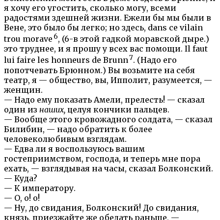
я хочу его угостить, сколько могу, всеми
радостями здешней жизни. Ежели бы мы были в
Вене, это было бы легко; но здесь, dans ce vilain
6
trou morave
, (6-в этой гадкой моравской дыре.)
это труднее, и я прошу у всех вас помощи. Il faut
7
lui faire les honneurs de Brunn
. (Надо его
попотчевать Брюнном.) Вы возьмите на себя
театр, я — общество, вы, Ипполит, разумеется, —
женщин.
— Надо ему показать Амели, прелесть! — сказал
один из
наших,
целуя кончики пальцев.
— Вообще этого кровожадного солдата, — сказал
Билибин, — надо обратить к более
человеколюбивым взглядам.
— Едва ли я воспользуюсь вашим
гостеприимством, господа, и теперь мне пора
ехать, — взглядывая на часы, сказал Болконский.
— Куда?
— К императору.
— О, о! о!
— Ну, до свидания, Болконский! До свидания,
князь, приезжайте же обедать раньше, —