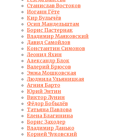
Станислав Востоков
Иоганн Гёте
Кир Булычёв
Осип Мандельштам
Борис Пастернак
Владимир Маяковский
Давид Самойлов
Константин Симонов
Леонид Яхин
Александр Блок
Валерий Брюсов
Эмма Мошковская
Людмила Ульяницкая
Агния Барто
Юрий Энтин
Виктор Лунин
Фёдор Бобылёв
Татьяна Павлова
Елена Благинина
Борис Заходер
Владимир Данько
Корней Чуковский