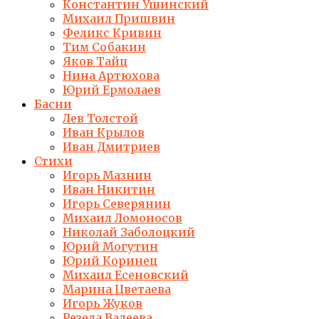
Константин Ушинский
Михаил Пришвин
Феликс Кривин
Тим Собакин
Яков Тайц
Нина Артюхова
Юрий Ермолаев
Басни
Лев Толстой
Иван Крылов
Иван Дмитриев
Стихи
Игорь Мазнин
Иван Никитин
Игорь Северянин
Михаил Ломоносов
Николай Заболоцкий
Юрий Могутин
Юрий Коринец
Михаил Есеновский
Марина Цветаева
Игорь Жуков
Резеда Валеева