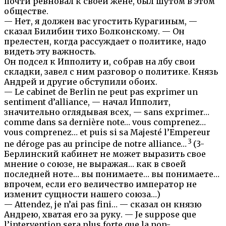
почти ревновал к своей жене, был шутом в этом
обществе.
— Нет, я должен вас угостить Курагиным, —
сказал Билибин тихо Болконскому. — Он
прелестен, когда рассуждает о политике, надо
видеть эту важность.
Он подсел к Ипполиту и, собрав на лбу свои
складки, завел с ним разговор о политике. Князь
Андрей и другие обступили обоих.
— Le cabinet de Berlin ne peut pas exprimer un
sentiment d’alliance, — начал Ипполит,
значительно оглядывая всех, — sans exprimer…
comme dans sa dernière note… vous comprenez…
vous comprenez… et puis si sa Majesté l’Empereur
3
ne déroge pas au principe de notre alliance…
(3-
Берлинский кабинет не может выразить свое
мнение о союзе, не выражая… как в своей
последней ноте… вы понимаете… вы понимаете…
впрочем, если его величество император не
изменит сущности нашего союза…)
— Attendez, je n’ai pas fini… — сказал он князю
Андрею, хватая его за руку. — Je suppose que
l’intervention sera plus forte que la non-