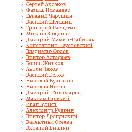
Сергей Аксаков
Фазиль Искандер
Евгений Чарушин
Василий Шукшин
Григорий Распутин
Михаил Зощенко
Дмитрий Мамин-Сибиряк
Константин Паустовский
Владимир Орлов
Виктор Астафьев
Борис Житков
Антон Чехов
Василий Белов
Николай Булгаков
Николай Носов
Дмитрий Тихомиров
Максим Горький
Иван Бунин
Александр Куприн
Виктор Драгунский
Валентина Осеева
Виталий Бианки