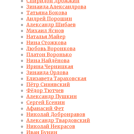
Спиридон Дрожжин
Зинаида Александрова
Татьяна Бокова
Андрей Порошин
Александр Шибаев
Михаил Яснов
Наталья Майер
Нина Стожкова
Любовь Воронкова
Платон Воронько
Нина Найдёнова
Ирина Черницкая
Зинаида Орлова
Елизавета Тараховская
Пётр Синявский
Фёдор Тютчев
Александр Пушкин
Сергей Есенин
Афанасий Фет
Николай Добронравов
Александр Твардовский
Николай Некрасов
Иван Бунин