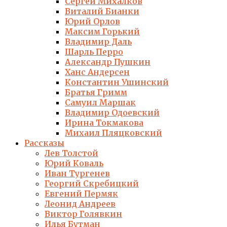
Сергей Михалков
Виталий Бианки
Юрий Орлов
Максим Горький
Владимир Даль
Шарль Перро
Александр Пушкин
Ханс Андерсен
Константин Ушинский
Братья Гримм
Самуил Маршак
Владимир Одоевский
Ирина Токмакова
Михаил Пляцковский
Рассказы
Лев Толстой
Юрий Коваль
Иван Тургенев
Георгий Скребицкий
Евгений Пермяк
Леонид Андреев
Виктор Голявкин
Илья Бутман