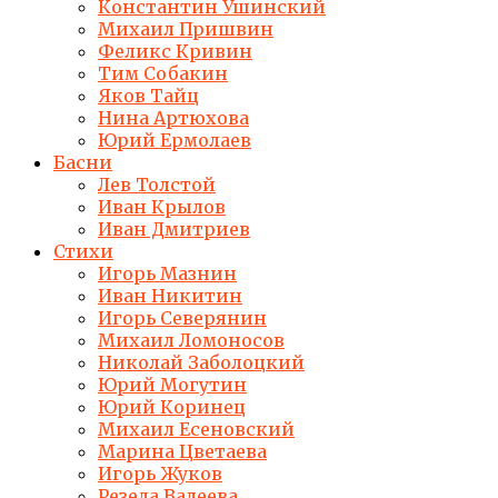
Константин Ушинский
Михаил Пришвин
Феликс Кривин
Тим Собакин
Яков Тайц
Нина Артюхова
Юрий Ермолаев
Басни
Лев Толстой
Иван Крылов
Иван Дмитриев
Стихи
Игорь Мазнин
Иван Никитин
Игорь Северянин
Михаил Ломоносов
Николай Заболоцкий
Юрий Могутин
Юрий Коринец
Михаил Есеновский
Марина Цветаева
Игорь Жуков
Резеда Валеева