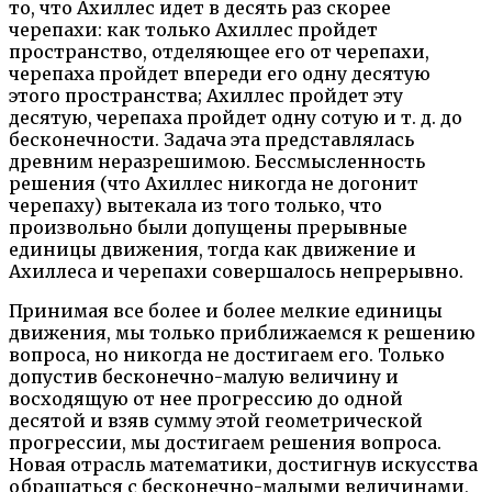
то, что Ахиллес идет в десять раз скорее
черепахи: как только Ахиллес пройдет
пространство, отделяющее его от черепахи,
черепаха пройдет впереди его одну десятую
этого пространства; Ахиллес пройдет эту
десятую, черепаха пройдет одну сотую и т. д. до
бесконечности. Задача эта представлялась
древним неразрешимою. Бессмысленность
решения (что Ахиллес никогда не догонит
черепаху) вытекала из того только, что
произвольно были допущены прерывные
единицы движения, тогда как движение и
Ахиллеса и черепахи совершалось непрерывно.
Принимая все более и более мелкие единицы
движения, мы только приближаемся к решению
вопроса, но никогда не достигаем его. Только
допустив бесконечно-малую величину и
восходящую от нее прогрессию до одной
десятой и взяв сумму этой геометрической
прогрессии, мы достигаем решения вопроса.
Новая отрасль математики, достигнув искусства
обращаться с бесконечно-малыми величинами,