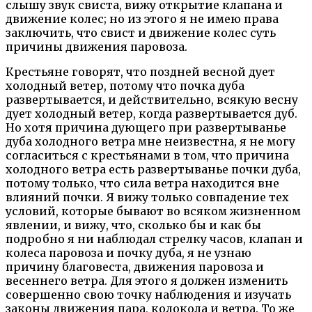
слышу звук свиста, вижу открытие клапана и
движение колес; но из этого я не имею права
заключить, что свист и движение колес суть
причины движения паровоза.
Крестьяне говорят, что поздней весной дует
холодный ветер, потому что почка дуба
развертывается, и действительно, всякую весну
дует холодный ветер, когда развертывается дуб.
Но хотя причина дующего при развертыванье
дуба холодного ветра мне неизвестна, я не могу
согласиться с крестьянами в том, что причина
холодного ветра есть развертыванье почки дуба,
потому только, что сила ветра находится вне
влияний почки. Я вижу только совпадение тех
условий, которые бывают во всяком жизненном
явлении, и вижу, что, сколько бы и как бы
подробно я ни наблюдал стрелку часов, клапан и
колеса паровоза и почку дуба, я не узнаю
причину благовеста, движения паровоза и
весеннего ветра. Для этого я должен изменить
совершенно свою точку наблюдения и изучать
законы движения пара, колокола и ветра. То же