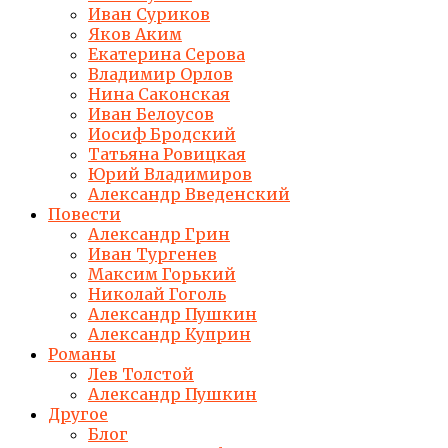
Иван Суриков
Яков Аким
Екатерина Серова
Владимир Орлов
Нина Саконская
Иван Белоусов
Иосиф Бродский
Татьяна Ровицкая
Юрий Владимиров
Александр Введенский
Повести
Александр Грин
Иван Тургенев
Максим Горький
Николай Гоголь
Александр Пушкин
Александр Куприн
Романы
Лев Толстой
Александр Пушкин
Другое
Блог