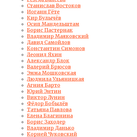
Станислав Востоков
Иоганн Гёте
Кир Булычёв
Осип Мандельштам
Борис Пастернак
Владимир Маяковский
Давид Самойлов
Константин Симонов
Леонид Яхин
Александр Блок
Валерий Брюсов
Эмма Мошковская
Людмила Ульяницкая
Агния Барто
Юрий Энтин
Виктор Лунин
Фёдор Бобылёв
Татьяна Павлова
Елена Благинина
Борис Заходер
Владимир Данько
Корней Чуковский