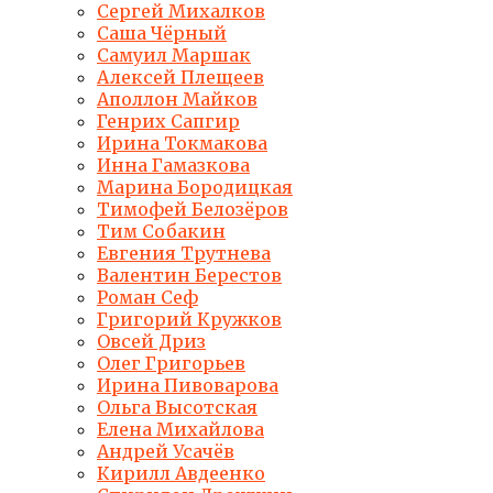
Сергей Михалков
Саша Чёрный
Самуил Маршак
Алексей Плещеев
Аполлон Майков
Генрих Сапгир
Ирина Токмакова
Инна Гамазкова
Марина Бородицкая
Тимофей Белозёров
Тим Собакин
Евгения Трутнева
Валентин Берестов
Роман Сеф
Григорий Кружков
Овсей Дриз
Олег Григорьев
Ирина Пивоварова
Ольга Высотская
Елена Михайлова
Андрей Усачёв
Кирилл Авдеенко