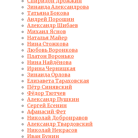
Спиридон Дрожжин
Зинаида Александрова
Татьяна Бокова
Андрей Порошин
Александр Шибаев
Михаил Яснов
Наталья Майер
Нина Стожкова
Любовь Воронкова
Платон Воронько
Нина Найдёнова
Ирина Черницкая
Зинаида Орлова
Елизавета Тараховская
Пётр Синявский
Фёдор Тютчев
Александр Пушкин
Сергей Есенин
Афанасий Фет
Николай Добронравов
Александр Твардовский
Николай Некрасов
Иван Бунин