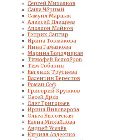
Сергей Михалков
Саша Чёрный
Самуил Маршак
Алексей Плещеев
Аполлон Майков
Генрих Сапгир
Ирина Токмакова
Инна Гамазкова
Марина Бородицкая
Тимофей Белозёров
Тим Собакин
Евгения Трутнева
Валентин Берестов
Роман Сеф
Григорий Кружков
Овсей Дриз
Олег Григорьев
Ирина Пивоварова
Ольга Высотская
Елена Михайлова
Андрей Усачёв
Кирилл Авдеенко