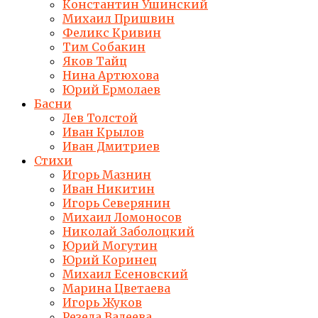
Константин Ушинский
Михаил Пришвин
Феликс Кривин
Тим Собакин
Яков Тайц
Нина Артюхова
Юрий Ермолаев
Басни
Лев Толстой
Иван Крылов
Иван Дмитриев
Стихи
Игорь Мазнин
Иван Никитин
Игорь Северянин
Михаил Ломоносов
Николай Заболоцкий
Юрий Могутин
Юрий Коринец
Михаил Есеновский
Марина Цветаева
Игорь Жуков
Резеда Валеева