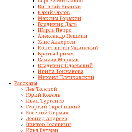
Сергей Михалков
Виталий Бианки
Юрий Орлов
Максим Горький
Владимир Даль
Шарль Перро
Александр Пушкин
Ханс Андерсен
Константин Ушинский
Братья Гримм
Самуил Маршак
Владимир Одоевский
Ирина Токмакова
Михаил Пляцковский
Рассказы
Лев Толстой
Юрий Коваль
Иван Тургенев
Георгий Скребицкий
Евгений Пермяк
Леонид Андреев
Виктор Голявкин
Илья Бутман