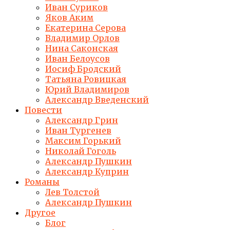
Иван Суриков
Яков Аким
Екатерина Серова
Владимир Орлов
Нина Саконская
Иван Белоусов
Иосиф Бродский
Татьяна Ровицкая
Юрий Владимиров
Александр Введенский
Повести
Александр Грин
Иван Тургенев
Максим Горький
Николай Гоголь
Александр Пушкин
Александр Куприн
Романы
Лев Толстой
Александр Пушкин
Другое
Блог