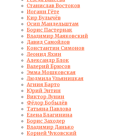
Станислав Востоков
Иоганн Гёте
Кир Булычёв
Осип Мандельштам
Борис Пастернак
Владимир Маяковский
Давид Самойлов
Константин Симонов
Леонид Яхин
Александр Блок
Валерий Брюсов
Эмма Мошковская
Людмила Ульяницкая
Агния Барто
Юрий Энтин
Виктор Лунин
Фёдор Бобылёв
Татьяна Павлова
Елена Благинина
Борис Заходер
Владимир Данько
Корней Чуковский