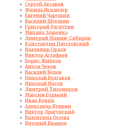
Сергей Аксаков
Фазиль Искандер
Евгений Чарушин
Василий Шукшин
Григорий Распутин
Михаил Зощенко
Дмитрий Мамин-Сибиряк
Константин Паустовский
Владимир Орлов
Виктор Астафьев
Борис Житков
Антон Чехов
Василий Белов
Николай Булгаков
Николай Носов
Дмитрий Тихомиров
Максим Горький
Иван Бунин
Александр Куприн
Виктор Драгунский
Валентина Осеева
Виталий Бианки