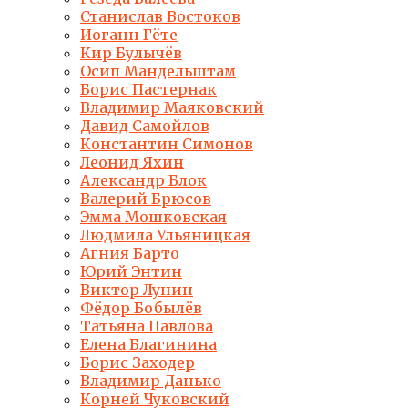
Станислав Востоков
Иоганн Гёте
Кир Булычёв
Осип Мандельштам
Борис Пастернак
Владимир Маяковский
Давид Самойлов
Константин Симонов
Леонид Яхин
Александр Блок
Валерий Брюсов
Эмма Мошковская
Людмила Ульяницкая
Агния Барто
Юрий Энтин
Виктор Лунин
Фёдор Бобылёв
Татьяна Павлова
Елена Благинина
Борис Заходер
Владимир Данько
Корней Чуковский