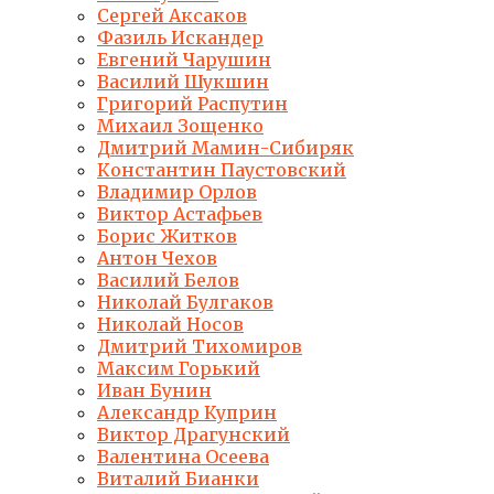
Сергей Аксаков
Фазиль Искандер
Евгений Чарушин
Василий Шукшин
Григорий Распутин
Михаил Зощенко
Дмитрий Мамин-Сибиряк
Константин Паустовский
Владимир Орлов
Виктор Астафьев
Борис Житков
Антон Чехов
Василий Белов
Николай Булгаков
Николай Носов
Дмитрий Тихомиров
Максим Горький
Иван Бунин
Александр Куприн
Виктор Драгунский
Валентина Осеева
Виталий Бианки