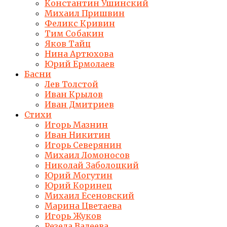
Константин Ушинский
Михаил Пришвин
Феликс Кривин
Тим Собакин
Яков Тайц
Нина Артюхова
Юрий Ермолаев
Басни
Лев Толстой
Иван Крылов
Иван Дмитриев
Стихи
Игорь Мазнин
Иван Никитин
Игорь Северянин
Михаил Ломоносов
Николай Заболоцкий
Юрий Могутин
Юрий Коринец
Михаил Есеновский
Марина Цветаева
Игорь Жуков
Резеда Валеева