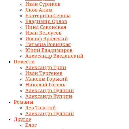
Иван Суриков
Яков Аким
Екатерина Серова
Владимир Орлов
Нина Саконская
Иван Белоусов
Иосиф Бродский
Татьяна Ровицкая
Юрий Владимиров
Александр Введенский
Повести
Александр Грин
Иван Тургенев
Максим Горький
Николай Гоголь
Александр Пушкин
Александр Куприн
Романы
Лев Толстой
Александр Пушкин
Другое
Блог