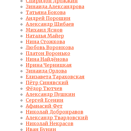
Спиридон Дрожжин
Зинаида Александрова
Татьяна Бокова
Андрей Порошин
Александр Шибаев
Михаил Яснов
Наталья Майер
Нина Стожкова
Любовь Воронкова
Платон Воронько
Нина Найдёнова
Ирина Черницкая
Зинаида Орлова
Елизавета Тараховская
Пётр Синявский
Фёдор Тютчев
Александр Пушкин
Сергей Есенин
Афанасий Фет
Николай Добронравов
Александр Твардовский
Николай Некрасов
Иван Бунин