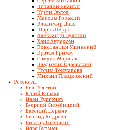
Сергей Михалков
Виталий Бианки
Юрий Орлов
Максим Горький
Владимир Даль
Шарль Перро
Александр Пушкин
Ханс Андерсен
Константин Ушинский
Братья Гримм
Самуил Маршак
Владимир Одоевский
Ирина Токмакова
Михаил Пляцковский
Рассказы
Лев Толстой
Юрий Коваль
Иван Тургенев
Георгий Скребицкий
Евгений Пермяк
Леонид Андреев
Виктор Голявкин
Илья Бутман