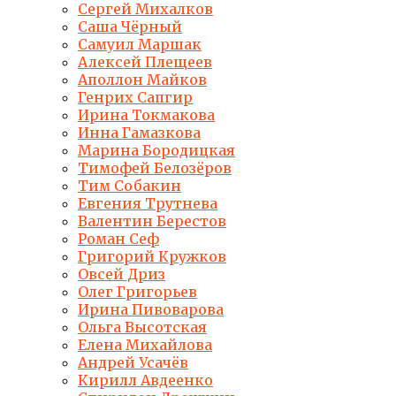
Сергей Михалков
Саша Чёрный
Самуил Маршак
Алексей Плещеев
Аполлон Майков
Генрих Сапгир
Ирина Токмакова
Инна Гамазкова
Марина Бородицкая
Тимофей Белозёров
Тим Собакин
Евгения Трутнева
Валентин Берестов
Роман Сеф
Григорий Кружков
Овсей Дриз
Олег Григорьев
Ирина Пивоварова
Ольга Высотская
Елена Михайлова
Андрей Усачёв
Кирилл Авдеенко