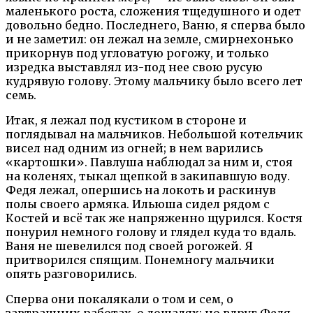
маленького роста, сложения тщедушного и одет
довольно бедно. Последнего, Ваню, я сперва было
и не заметил: он лежал на земле, смирнехонько
прикорнув под угловатую рогожу, и только
изредка выставлял из-под нее свою русую
кудрявую голову. Этому мальчику было всего лет
семь.
Итак, я лежал под кустиком в стороне и
поглядывал на мальчиков. Небольшой котельчик
висел над одним из огней; в нем варились
«картошки». Павлуша наблюдал за ним и, стоя
на коленях, тыкал щепкой в закипавшую воду.
Федя лежал, опершись на локоть и раскинув
полы своего армяка. Ильюша сидел рядом с
Костей и всё так же напряженно щурился. Костя
понурил немного голову и глядел куда то вдаль.
Ваня не шевелился под своей рогожей. Я
притворился спящим. Понемногу мальчики
опять разговорились.
Сперва они покалякали о том и сем, о
завтрашних работах, о лошадях; но вдруг Федя