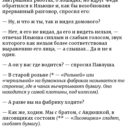
обратился к Ильюше и, как бы возобновляя
прерванный разговор, спросил его:
— Ну, и что ж ты, так и видел домового?
— Нет, я его не видал, да его и видеть нельзя, —
отвечал Ильюша сиплым и слабым голосом, звук
которого как нельзя более соответствовал
выражению его лица, — а слышал… Да и не я
один.
— А он у вас где водится? — спросил Павлуша.
— В старой рольне
(* — «Рольней» или
«черпальной» на бумажных фабриках называется то
строение, где в чанах вычерпывают бумагу. Оно
находится у самой плотины, под колесом).
— А разве вы на фабрику ходите?
— Как же, ходим. Мы с братом, с Авдюшкой, в
лисовщиках состоим
(** — «Лисовщики» гладят,
скоблят бумагу).