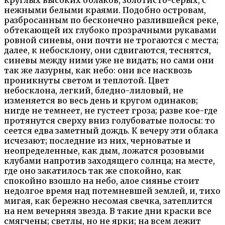
нежными белыми краями. Подобно островам,
разбросанным по бесконечно разлившейся реке,
обтекающей их глубоко прозрачными рукавами
ровной синевы, они почти не трогаются с места;
далее, к небосклону, они сдвигаются, теснятся,
синевы между ними уже не видать; но сами они
так же лазурны, как небо: они все насквозь
проникнуты светом и теплотой. Цвет
небосклона, легкий, бледно-лиловый, не
изменяется во весь день и кругом одинаков;
нигде не темнеет, не густеет гроза; разве кое-где
протянутся сверху вниз голубоватые полосы: то
сеется едва заметный дождь. К вечеру эти облака
исчезают; последние из них, черноватые и
неопределенные, как дым, ложатся розовыми
клубами напротив заходящего солнца; на месте,
где оно закатилось так же спокойно, как
спокойно взошло на небо, алое сиянье стоит
недолгое время над потемневшей землей, и, тихо
мигая, как бережно несомая свечка, затеплится
на нем вечерняя звезда. В такие дни краски все
смягчены; светлы, но не ярки; на всем лежит