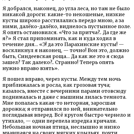
Я добрался, наконец, до угла леса, но там не было
никакой дороги: какие-то некошеные, низкие
кусты широко расстилались передо мною, а за
ними, далёко-далёко, виднелось пустынное поле.
Я опять остановился. «Что за притча?.. Да где же
я?» Я стал припоминать, как и куда ходил в
течение дня… «Э! да это Парахинские кусты! —
воскликнул я наконец, — точно! Вон это, должно
быть, Синдеевская роща… Да как же это я сюда
зашел? Так далеко?.. Странно! Теперь опять
нужно вправо взять».
Я пошел вправо, через кусты. Между тем ночь
приближалась и росла, как грозовая туча;
казалось, вместе с вечерними парами отовсюду
поднималась и даже с вышины лилась темнота.
Мне попалась какая-то неторная, заросшая
дорожка; я отправился по ней, внимательно
поглядывая вперед. Всё кругом быстро чернело и
утихало, — одни перепела изредка кричали.
Небольшая ночная птица, неслышно и низко
мчавшаяся на своих мягких крыльях, почти