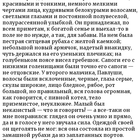
красивыми и тонкими, немного мелкими
чертами лица, кудрявыми белокурыми волосами,
светлыми глазами и постоянной полувеселой,
полурассеянной улыбкой. Он принадлежал, по
всем приметам, к богатой семье и выехал-то в
поле не по нужде, а так, для забавы. На нем была
пестрая ситцевая рубаха с желтой каемкой;
небольшой новый армячок, надетый внакидку,
чуть держался на его узеньких плечиках; на
голубеньком поясе висел гребешок. Сапоги его с
низкими голенищами были точно его сапоги —
не отцовские. У второго мальчика, Павлуши,
волосы были всклоченные, черные, глаза серые,
скулы широкие, лицо бледное, рябое, рот
большой, но правильный, вся голова огромная,
как говорится, с пивной котел, тело
приземистое, неуклюжее. Малый был
неказистый — что и говорить! — а все-таки он
мне понравился: глядел он очень умно и прямо,
да и в голосе у него звучала сила. Одеждой своей
он щеголять не мог: вся она состояла из простой
замашной рубахи да из заплатанных портов.