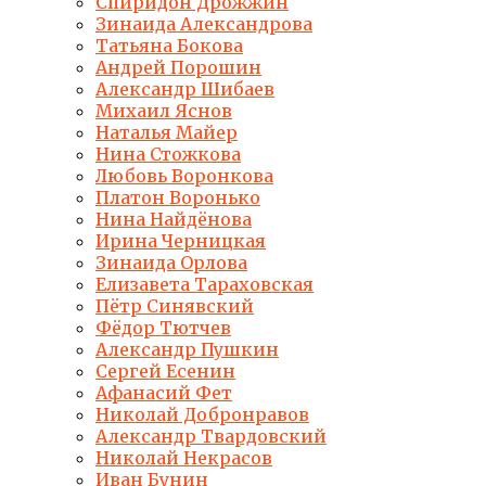
Спиридон Дрожжин
Зинаида Александрова
Татьяна Бокова
Андрей Порошин
Александр Шибаев
Михаил Яснов
Наталья Майер
Нина Стожкова
Любовь Воронкова
Платон Воронько
Нина Найдёнова
Ирина Черницкая
Зинаида Орлова
Елизавета Тараховская
Пётр Синявский
Фёдор Тютчев
Александр Пушкин
Сергей Есенин
Афанасий Фет
Николай Добронравов
Александр Твардовский
Николай Некрасов
Иван Бунин