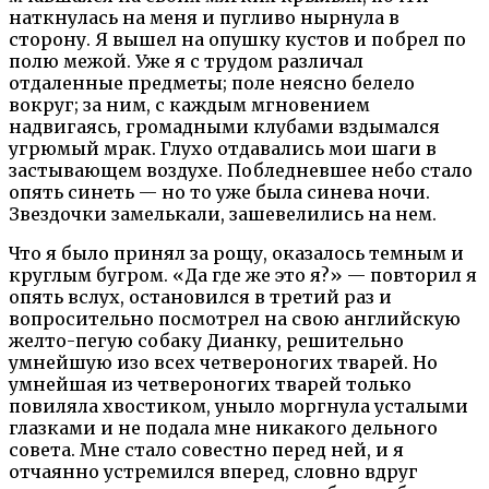
наткнулась на меня и пугливо нырнула в
сторону. Я вышел на опушку кустов и побрел по
полю межой. Уже я с трудом различал
отдаленные предметы; поле неясно белело
вокруг; за ним, с каждым мгновением
надвигаясь, громадными клубами вздымался
угрюмый мрак. Глухо отдавались мои шаги в
застывающем воздухе. Побледневшее небо стало
опять синеть — но то уже была синева ночи.
Звездочки замелькали, зашевелились на нем.
Что я было принял за рощу, оказалось темным и
круглым бугром. «Да где же это я?» — повторил я
опять вслух, остановился в третий раз и
вопросительно посмотрел на свою английскую
желто-пегую собаку Дианку, решительно
умнейшую изо всех четвероногих тварей. Но
умнейшая из четвероногих тварей только
повиляла хвостиком, уныло моргнула усталыми
глазками и не подала мне никакого дельного
совета. Мне стало совестно перед ней, и я
отчаянно устремился вперед, словно вдруг