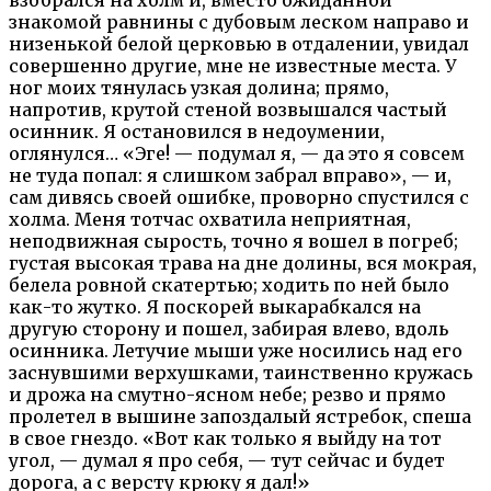
знакомой равнины с дубовым леском направо и
низенькой белой церковью в отдалении, увидал
совершенно другие, мне не известные места. У
ног моих тянулась узкая долина; прямо,
напротив, крутой стеной возвышался частый
осинник. Я остановился в недоумении,
оглянулся… «Эге! — подумал я, — да это я совсем
не туда попал: я слишком забрал вправо», — и,
сам дивясь своей ошибке, проворно спустился с
холма. Меня тотчас охватила неприятная,
неподвижная сырость, точно я вошел в погреб;
густая высокая трава на дне долины, вся мокрая,
белела ровной скатертью; ходить по ней было
как-то жутко. Я поскорей выкарабкался на
другую сторону и пошел, забирая влево, вдоль
осинника. Летучие мыши уже носились над его
заснувшими верхушками, таинственно кружась
и дрожа на смутно-ясном небе; резво и прямо
пролетел в вышине запоздалый ястребок, спеша
в свое гнездо. «Вот как только я выйду на тот
угол, — думал я про себя, — тут сейчас и будет
дорога, а с версту крюку я дал!»