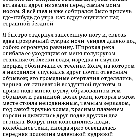
вставали вдруг из земли перед самым моим
носом. Я всё шел и уже собирался было прилечь
где-нибудь до утра, как вдруг очутился над
страшной бездной.
Я быстро отдернул занесенную ногу и, сквозь
едва прозрачный сумрак ночи, увидел далеко под
собою огромную равнину. Широкая река
огибала ее уходящим от меня полукругом;
стальные отблески воды, изредка и смутно
мерцая, обозначали ее теченье. Холм, на котором
я находился, спускался вдруг почти отвесным
обрывом; его громадные очертания отделялись,
чернея, от синеватой воздушной пустоты, и
прямо подо мною, в углу, образованном тем
обрывом и равниной, возле реки, которая в этом
месте стояла неподвижным, темным зеркалом,
под самой кручью холма, красным пламенем
горели и дымились друг подле дружки два
огонька. Вокруг них копошились люди,
колебались тени, иногда ярко освещалась
передняя половина маленькой кудрявой