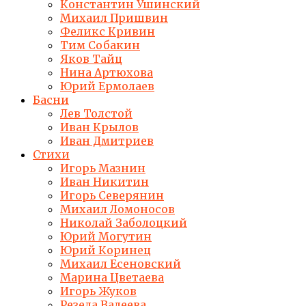
Константин Ушинский
Михаил Пришвин
Феликс Кривин
Тим Собакин
Яков Тайц
Нина Артюхова
Юрий Ермолаев
Басни
Лев Толстой
Иван Крылов
Иван Дмитриев
Стихи
Игорь Мазнин
Иван Никитин
Игорь Северянин
Михаил Ломоносов
Николай Заболоцкий
Юрий Могутин
Юрий Коринец
Михаил Есеновский
Марина Цветаева
Игорь Жуков
Резеда Валеева