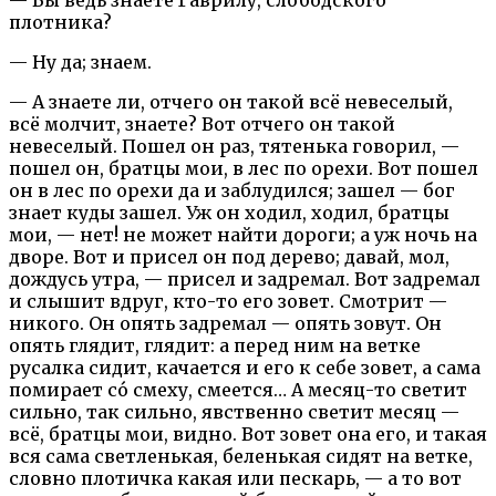
плотника?
— Ну да; знаем.
— А знаете ли, отчего он такой всё невеселый,
всё молчит, знаете? Вот отчего он такой
невеселый. Пошел он раз, тятенька говорил, —
пошел он, братцы мои, в лес по орехи. Вот пошел
он в лес по орехи да и заблудился; зашел — бог
знает куды зашел. Уж он ходил, ходил, братцы
мои, — нет! не может найти дороги; а уж ночь на
дворе. Вот и присел он под дерево; давай, мол,
дождусь утра, — присел и задремал. Вот задремал
и слышит вдруг, кто-то его зовет. Смотрит —
никого. Он опять задремал — опять зовут. Он
опять глядит, глядит: а перед ним на ветке
русалка сидит, качается и его к себе зовет, а сама
помирает со́ смеху, смеется… А месяц-то светит
сильно, так сильно, явственно светит месяц —
всё, братцы мои, видно. Вот зовет она его, и такая
вся сама светленькая, беленькая сидят на ветке,
словно плотичка какая или пескарь, — а то вот