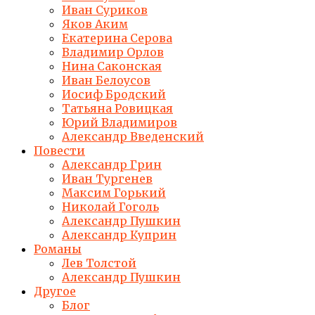
Иван Суриков
Яков Аким
Екатерина Серова
Владимир Орлов
Нина Саконская
Иван Белоусов
Иосиф Бродский
Татьяна Ровицкая
Юрий Владимиров
Александр Введенский
Повести
Александр Грин
Иван Тургенев
Максим Горький
Николай Гоголь
Александр Пушкин
Александр Куприн
Романы
Лев Толстой
Александр Пушкин
Другое
Блог