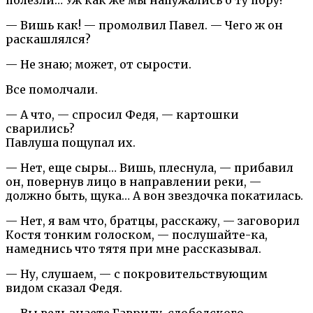
— Вишь как! — промолвил Павел. — Чего ж он
раскашлялся?
— Не знаю; может, от сырости.
Все помолчали.
— А что, — спросил Федя, — картошки
сварились?
Павлуша пощупал их.
— Нет, еще сыры… Вишь, плеснула, — прибавил
он, повернув лицо в направлении реки, —
должно быть, щука… А вон звездочка покатилась.
— Нет, я вам что, братцы, расскажу, — заговорил
Костя тонким голоском, — послушайте-ка,
намеднись что тятя при мне рассказывал.
— Ну, слушаем, — с покровительствующим
видом сказал Федя.
— Вы ведь знаете Гаврилу, слободского