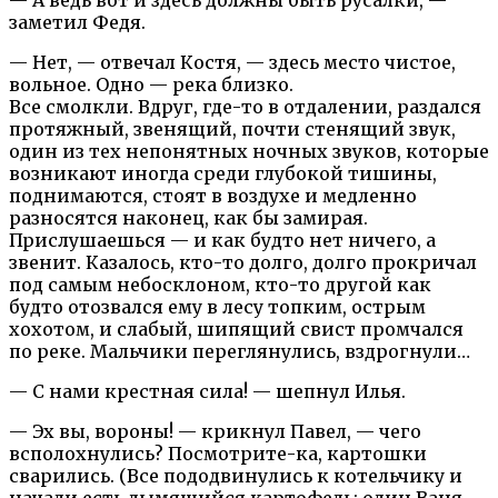
заметил Федя.
— Нет, — отвечал Костя, — здесь место чистое,
вольное. Одно — река близко.
Все смолкли. Вдруг, где-то в отдалении, раздался
протяжный, звенящий, почти стенящий звук,
один из тех непонятных ночных звуков, которые
возникают иногда среди глубокой тишины,
поднимаются, стоят в воздухе и медленно
разносятся наконец, как бы замирая.
Прислушаешься — и как будто нет ничего, а
звенит. Казалось, кто-то долго, долго прокричал
под самым небосклоном, кто-то другой как
будто отозвался ему в лесу топким, острым
хохотом, и слабый, шипящий свист промчался
по реке. Мальчики переглянулись, вздрогнули…
— С нами крестная сила! — шепнул Илья.
— Эх вы, вороны! — крикнул Павел, — чего
всполохнулись? Посмотрите-ка, картошки
сварились. (Все пододвинулись к котельчику и
начали есть дымящийся картофель; один Ваня