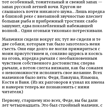
тот особенный, томительный и свежий запах —
запах русской летней ночи. Кругом не
слышалось почти никакого шума… Лишь изредка
в близкой реке с внезапной звучностью плеснет
большая рыба и прибрежный тростник слабо
зашумит, едва поколебленный набежавшей
волной… Одни огоньки тихонько потрескивали.
Мальчики сидели вокруг их; тут же сидели и те
две собаки, которым так было захотелось меня
съесть. Они еще долго не могли примириться с
моим присутствием и, сонливо щурясь и косясь
на огонь, изредка рычали с необыкновенным
чувством собственного достоинства; сперва
рычали, а потом слегка визжали, как бы сожалея
о невозможности исполнить свое желание. Всех
мальчиков было пять: Федя, Павлуша, Ильюша,
Костя и Ваня. (Из их разговоров я узнал их имена
и намерен теперь же познакомить с ними
читателя.)
Первому, старшему изо всех, Феде, вы бы дали
лет четырнадцать. Это был стройный мальчик, с