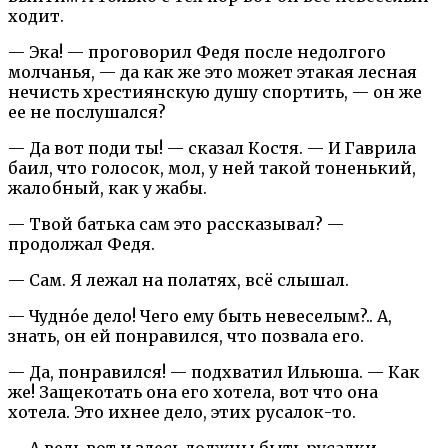
ходит.
— Эка! — проговорил Федя после недолгого
молчанья, — да как же это может этакая лесная
нечисть хрестиянскую душу спортить, — он же
ее не послушался?
— Да вот поди ты! — сказал Костя. — И Гаврила
баил, что голосок, мол, у ней такой тоненький,
жалобный, как у жабы.
— Твой батька сам это рассказывал? —
продолжал Федя.
— Сам. Я лежал на полатях, всё слышал.
— Чудно́е дело! Чего ему быть невеселым?.. А,
знать, он ей понравился, что позвала его.
— Да, понравился! — подхватил Ильюша. — Как
же! Защекотать она его хотела, вот что она
хотела. Это ихнее дело, этих русалок-то.
— А ведь вот и здесь должны быть русалки, —