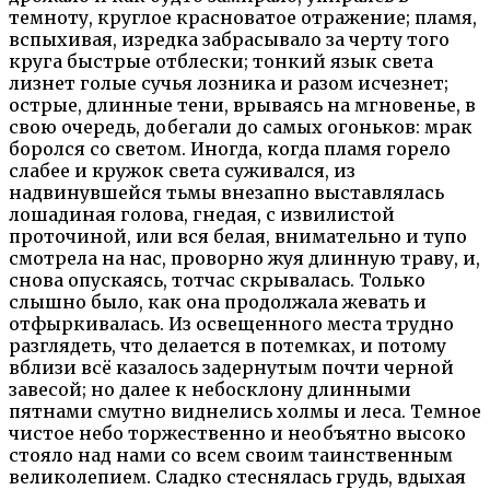
темноту, круглое красноватое отражение; пламя,
вспыхивая, изредка забрасывало за черту того
круга быстрые отблески; тонкий язык света
лизнет голые сучья лозника и разом исчезнет;
острые, длинные тени, врываясь на мгновенье, в
свою очередь, добегали до самых огоньков: мрак
боролся со светом. Иногда, когда пламя горело
слабее и кружок света суживался, из
надвинувшейся тьмы внезапно выставлялась
лошадиная голова, гнедая, с извилистой
проточиной, или вся белая, внимательно и тупо
смотрела на нас, проворно жуя длинную траву, и,
снова опускаясь, тотчас скрывалась. Только
слышно было, как она продолжала жевать и
отфыркивалась. Из освещенного места трудно
разглядеть, что делается в потемках, и потому
вблизи всё казалось задернутым почти черной
завесой; но далее к небосклону длинными
пятнами смутно виднелись холмы и леса. Темное
чистое небо торжественно и необъятно высоко
стояло над нами со всем своим таинственным
великолепием. Сладко стеснялась грудь, вдыхая