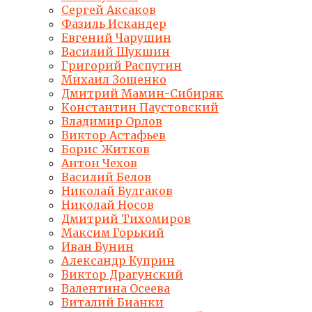
Сергей Аксаков
Фазиль Искандер
Евгений Чарушин
Василий Шукшин
Григорий Распутин
Михаил Зощенко
Дмитрий Мамин-Сибиряк
Константин Паустовский
Владимир Орлов
Виктор Астафьев
Борис Житков
Антон Чехов
Василий Белов
Николай Булгаков
Николай Носов
Дмитрий Тихомиров
Максим Горький
Иван Бунин
Александр Куприн
Виктор Драгунский
Валентина Осеева
Виталий Бианки