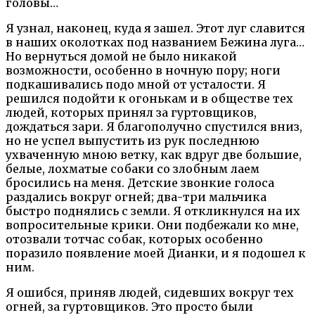
головы…
Я узнал, наконец, куда я зашел. Этот луг славится
в наших околотках под названием Бежина луга…
Но вернуться домой не было никакой
возможности, особенно в ночную пору; ноги
подкашивались подо мной от усталости. Я
решился подойти к огонькам и в обществе тех
людей, которых принял за гуртовщиков,
дождаться зари. Я благополучно спустился вниз,
но не успел выпустить из рук последнюю
ухваченную мною ветку, как вдруг две большие,
белые, лохматые собаки со злобным лаем
бросились на меня. Детские звонкие голоса
раздались вокруг огней; два-три мальчика
быстро поднялись с земли. Я откликнулся на их
вопросительные крики. Они подбежали ко мне,
отозвали тотчас собак, которых особенно
поразило появление моей Дианки, и я подошел к
ним.
Я ошибся, приняв людей, сидевших вокруг тех
огней, за гуртовщиков. Это просто были