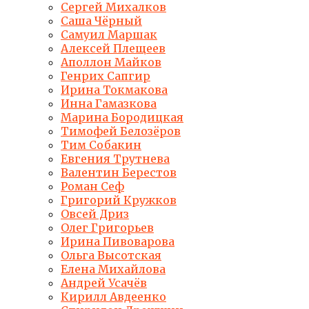
Сергей Михалков
Саша Чёрный
Самуил Маршак
Алексей Плещеев
Аполлон Майков
Генрих Сапгир
Ирина Токмакова
Инна Гамазкова
Марина Бородицкая
Тимофей Белозёров
Тим Собакин
Евгения Трутнева
Валентин Берестов
Роман Сеф
Григорий Кружков
Овсей Дриз
Олег Григорьев
Ирина Пивоварова
Ольга Высотская
Елена Михайлова
Андрей Усачёв
Кирилл Авдеенко