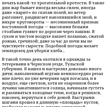
печать какой-то трогательной кротости. В такие
дни жар бывает иногда весьма силен, иногда
даже «парит» по скатам полей; но ветер
разгоняет, раздвигает накопившийся зной, и
вихри-круговороты — несомненный признак
постоянной погоды — высокими белыми
столбами гуляют по дорогам через пашню. В
сухом и чистом воздухе пахнет полынью, сжатой
рожью, гречихой; даже за час до ночи вы не
чувствуете сырости. Подобной погоды желает
земледелец для уборки хлеба…
В такой точно день охотился я однажды за
тетеревами в Чернском уезде, Тульской
губернии. Я нашел и настрелял довольно много
дичи; наполненный ягдташ немилосердно резал
мне плечо; но уже вечерняя заря погасала, и в
воздухе, еще светлом, хотя не озаренном более
лучами закатившегося солнца, начинали густеть
и разливаться холодные тени, когда я решился,
наконец, вернуться к себе домой. Быстрыми
шагами прошел я длинную «площадь» кустов,
взобрался на холм и, вместо ожиданной