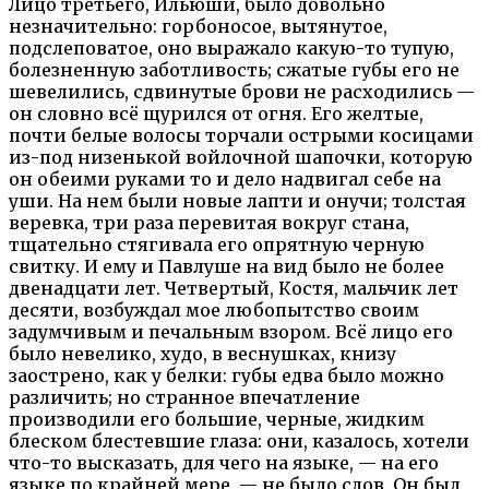
Лицо третьего, Ильюши, было довольно
незначительно: горбоносое, вытянутое,
подслеповатое, оно выражало какую-то тупую,
болезненную заботливость; сжатые губы его не
шевелились, сдвинутые брови не расходились —
он словно всё щурился от огня. Его желтые,
почти белые волосы торчали острыми косицами
из-под низенькой войлочной шапочки, которую
он обеими руками то и дело надвигал себе на
уши. На нем были новые лапти и онучи; толстая
веревка, три раза перевитая вокруг стана,
тщательно стягивала его опрятную черную
свитку. И ему и Павлуше на вид было не более
двенадцати лет. Четвертый, Костя, мальчик лет
десяти, возбуждал мое любопытство своим
задумчивым и печальным взором. Всё лицо его
было невелико, худо, в веснушках, книзу
заострено, как у белки: губы едва было можно
различить; но странное впечатление
производили его большие, черные, жидким
блеском блестевшие глаза: они, казалось, хотели
что-то высказать, для чего на языке, — на его
языке по крайней мере, — не было слов. Он был