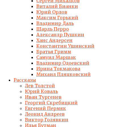
Сергей Михалков
Виталий Бианки
Юрий Орлов
Максим Горький
Владимир Даль
Шарль Перро
Александр Пушкин
Ханс Андерсен
Константин Ушинский
Братья Гримм
Самуил Маршак
Владимир Одоевский
Ирина Токмакова
Михаил Пляцковский
Рассказы
Лев Толстой
Юрий Коваль
Иван Тургенев
Георгий Скребицкий
Евгений Пермяк
Леонид Андреев
Виктор Голявкин
Илья Бутман