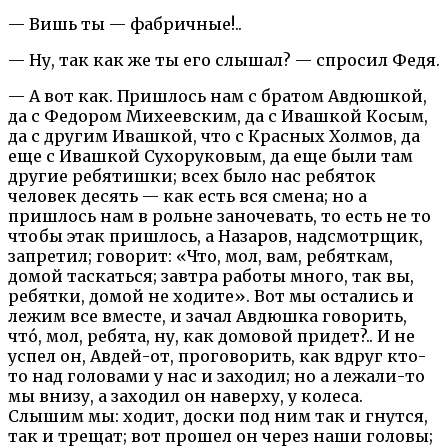
— Вишь ты — фабричные!..
— Ну, так как же ты его слышал? — спросил Федя.
— А вот как. Пришлось нам с братом Авдюшкой,
да с Федором Михеевским, да с Ивашкой Косым,
да с другим Ивашкой, что с Красных Холмов, да
еще с Ивашкой Сухоруковым, да еще были там
другие ребятишки; всех было нас ребяток
человек десять — как есть вся смена; но а
пришлось нам в рольне заночевать, то есть не то
чтобы этак пришлось, а Назаров, надсмотрщик,
запретил; говорит: «Что, мол, вам, ребяткам,
домой таскаться; завтра работы много, так вы,
ребятки, домой не ходите». Вот мы остались и
лежим все вместе, и зачал Авдюшка говорить,
что́, мол, ребята, ну, как домовой придет?.. И не
успел он, Авдей-от, проговорить, как вдруг кто-
то над головами у нас и заходил; но а лежали-то
мы внизу, а заходил он наверху, у колеса.
Слышим мы: ходит, доски под ним так и гнутся,
так и трещат; вот прошел он через наши головы;