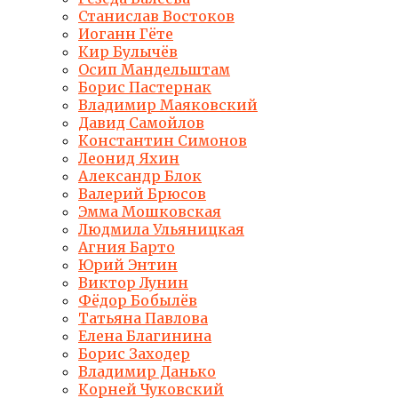
Станислав Востоков
Иоганн Гёте
Кир Булычёв
Осип Мандельштам
Борис Пастернак
Владимир Маяковский
Давид Самойлов
Константин Симонов
Леонид Яхин
Александр Блок
Валерий Брюсов
Эмма Мошковская
Людмила Ульяницкая
Агния Барто
Юрий Энтин
Виктор Лунин
Фёдор Бобылёв
Татьяна Павлова
Елена Благинина
Борис Заходер
Владимир Данько
Корней Чуковский