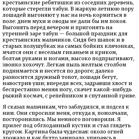
крестьянские ребятишки из соседних деревень,
которые стерегли табун. В жаркую летнюю пору
лошадей выгоняют у нас на ночь кормиться в
поле: днем мухи и оводы не дали бы им покоя.
Выгонять перед вечером и пригонять на
утренней заре табун — большой праздник для
крестьянских мальчиков. Сидя без шапок и в
старых полушубках на самых бойких клячонках,
мчатся они с веселым гиканьем и криком,
болтая руками и ногами, высоко подпрыгивают,
звонко хохочут. Легкая пыль желтым столбом
поднимается и несется по дороге; далеко
разносится дружный топот, лошади бегут,
навострив уши; впереди всех, задравши хвост и
беспрестанно меняя ногу, скачет какой-нибудь
рыжий космач, с репейником в спутанной гриве.
Я сказал мальчикам, что заблудился, и подсел к
ним. Они спросили меня, откуда я, помолчали,
посторонились. Мы немного поговорили. Я
прилег под обглоданный кустик и стал глядеть
кругом. Картина была чудесная: около огней
дрожало и как будто замирало, упираясь в