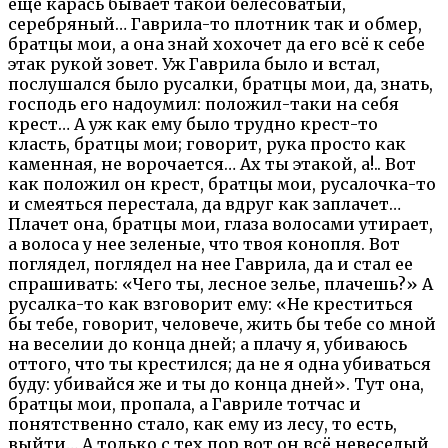
еще карась бывает такой белесоватый,
серебряный… Гаврила-то плотник так и обмер,
братцы мои, а она знай хохочет да его всё к себе
этак рукой зовет. Уж Гаврила было и встал,
послушался было русалки, братцы мои, да, знать,
господь его надоумил: положил-таки на себя
крест… А уж как ему было трудно крест-то
класть, братцы мои; говорит, рука просто как
каменная, не ворочается… Ах ты этакой, а!.. Вот
как положил он крест, братцы мои, русалочка-то
и смеяться перестала, да вдруг как заплачет…
Плачет она, братцы мои, глаза волосами утирает,
а волоса у нее зеленые, что твоя конопля. Вот
поглядел, поглядел на нее Гаврила, да и стал ее
спрашивать: «Чего ты, лесное зелье, плачешь?» А
русалка-то как взговорит ему: «Не креститься
бы тебе, говорит, человече, жить бы тебе со мной
на веселии до конца дней; а плачу я, убиваюсь
оттого, что ты крестился; да не я одна убиваться
буду: убивайся же и ты до конца дней». Тут она,
братцы мои, пропала, а Гавриле тотчас и
понятственно стало, как ему из лесу, то есть,
выйти… А только с тех пор вот он всё невеселый