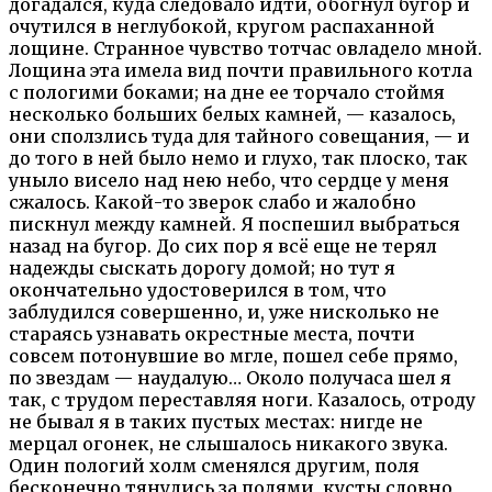
догадался, куда следовало идти, обогнул бугор и
очутился в неглубокой, кругом распаханной
лощине. Странное чувство тотчас овладело мной.
Лощина эта имела вид почти правильного котла
с пологими боками; на дне ее торчало стоймя
несколько больших белых камней, — казалось,
они сползлись туда для тайного совещания, — и
до того в ней было немо и глухо, так плоско, так
уныло висело над нею небо, что сердце у меня
сжалось. Какой-то зверок слабо и жалобно
пискнул между камней. Я поспешил выбраться
назад на бугор. До сих пор я всё еще не терял
надежды сыскать дорогу домой; но тут я
окончательно удостоверился в том, что
заблудился совершенно, и, уже нисколько не
стараясь узнавать окрестные места, почти
совсем потонувшие во мгле, пошел себе прямо,
по звездам — наудалую… Около получаса шел я
так, с трудом переставляя ноги. Казалось, отроду
не бывал я в таких пустых местах: нигде не
мерцал огонек, не слышалось никакого звука.
Один пологий холм сменялся другим, поля
бесконечно тянулись за полями, кусты словно