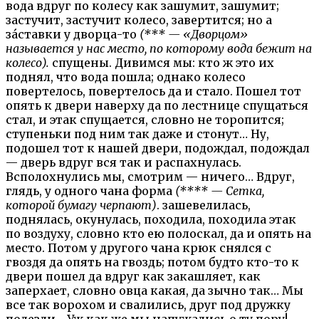
вода вдруг по колесу как зашумит, зашумит;
застучит, застучит колесо, завертится; но а
за́ставки у дворца-то
(*** — «Дворцом»
называется у нас место, по которому вода бежит на
колесо).
спущены. Дивимся мы: кто ж это их
поднял, что вода пошла; однако колесо
повертелось, повертелось да и стало. Пошел тот
опять к двери наверху да по лестнице спущаться
стал, и этак спущается, словно не торопится;
ступеньки под ним так даже и стонут… Ну,
подошел тот к нашей двери, подождал, подождал
— дверь вдруг вся так и распахнулась.
Всполохнулись мы, смотрим — ничего… Вдруг,
глядь, у одного чана форма
(**** — Сетка,
которой бумагу черпают)
. зашевелилась,
поднялась, окунулась, походила, походила этак
по воздуху, словно кто ею полоскал, да и опять на
место. Потом у другого чана крюк снялся с
гвоздя да опять на гвоздь; потом будто кто-то к
двери пошел да вдруг как закашляет, как
заперхает, словно овца какая, да зычно так… Мы
все так ворохом и свалились, друг под дружку
полезли… Уж как же мы напужались о ту пору!