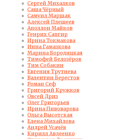
Сергей Михалков
Саша Чёрный
Самуил Маршак
Алексей Плещеев
Аполлон Майков
Генрих Сапгир
Ирина Токмакова
Инна Гамазкова
Марина Бородицкая
Тимофей Белозёров
Тим Собакин
Евгения Трутнева
Валентин Берестов
Роман Сеф
Григорий Кружков
Овсей Дриз
Олег Григорьев
Ирина Пивоварова
Ольга Высотская
Елена Михайлова
Андрей Усачёв
Кирилл Авдеенко