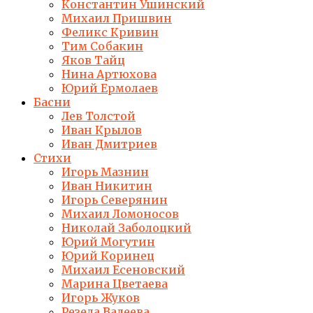
Константин Ушинский
Михаил Пришвин
Феликс Кривин
Тим Собакин
Яков Тайц
Нина Артюхова
Юрий Ермолаев
Басни
Лев Толстой
Иван Крылов
Иван Дмитриев
Стихи
Игорь Мазнин
Иван Никитин
Игорь Северянин
Михаил Ломоносов
Николай Заболоцкий
Юрий Могутин
Юрий Коринец
Михаил Есеновский
Марина Цветаева
Игорь Жуков
Резеда Валеева