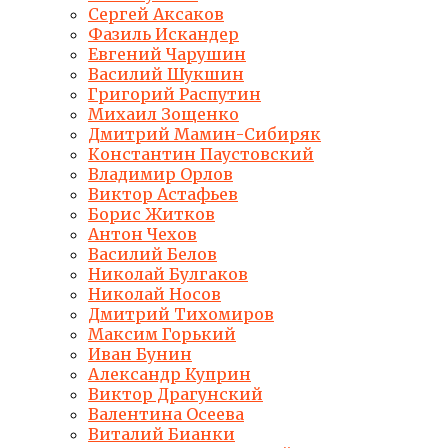
Сергей Аксаков
Фазиль Искандер
Евгений Чарушин
Василий Шукшин
Григорий Распутин
Михаил Зощенко
Дмитрий Мамин-Сибиряк
Константин Паустовский
Владимир Орлов
Виктор Астафьев
Борис Житков
Антон Чехов
Василий Белов
Николай Булгаков
Николай Носов
Дмитрий Тихомиров
Максим Горький
Иван Бунин
Александр Куприн
Виктор Драгунский
Валентина Осеева
Виталий Бианки