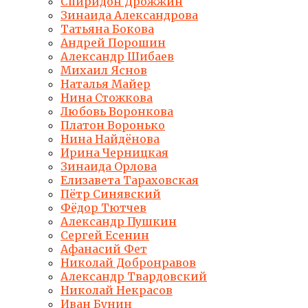
Спиридон Дрожжин
Зинаида Александрова
Татьяна Бокова
Андрей Порошин
Александр Шибаев
Михаил Яснов
Наталья Майер
Нина Стожкова
Любовь Воронкова
Платон Воронько
Нина Найдёнова
Ирина Черницкая
Зинаида Орлова
Елизавета Тараховская
Пётр Синявский
Фёдор Тютчев
Александр Пушкин
Сергей Есенин
Афанасий Фет
Николай Добронравов
Александр Твардовский
Николай Некрасов
Иван Бунин