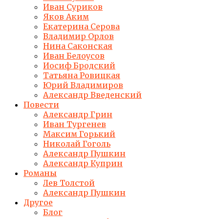
Иван Суриков
Яков Аким
Екатерина Серова
Владимир Орлов
Нина Саконская
Иван Белоусов
Иосиф Бродский
Татьяна Ровицкая
Юрий Владимиров
Александр Введенский
Повести
Александр Грин
Иван Тургенев
Максим Горький
Николай Гоголь
Александр Пушкин
Александр Куприн
Романы
Лев Толстой
Александр Пушкин
Другое
Блог