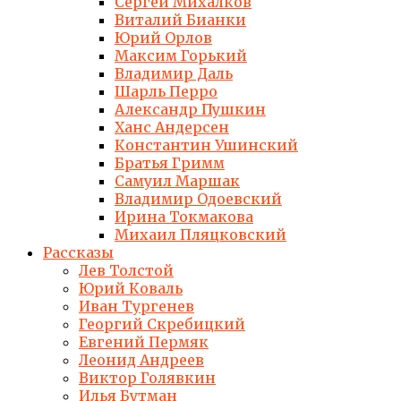
Сергей Михалков
Виталий Бианки
Юрий Орлов
Максим Горький
Владимир Даль
Шарль Перро
Александр Пушкин
Ханс Андерсен
Константин Ушинский
Братья Гримм
Самуил Маршак
Владимир Одоевский
Ирина Токмакова
Михаил Пляцковский
Рассказы
Лев Толстой
Юрий Коваль
Иван Тургенев
Георгий Скребицкий
Евгений Пермяк
Леонид Андреев
Виктор Голявкин
Илья Бутман