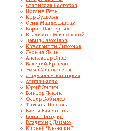
Станислав Востоков
Иоганн Гёте
Кир Булычёв
Осип Мандельштам
Борис Пастернак
Владимир Маяковский
Давид Самойлов
Константин Симонов
Леонид Яхин
Александр Блок
Валерий Брюсов
Эмма Мошковская
Людмила Ульяницкая
Агния Барто
Юрий Энтин
Виктор Лунин
Фёдор Бобылёв
Татьяна Павлова
Елена Благинина
Борис Заходер
Владимир Данько
Корней Чуковский