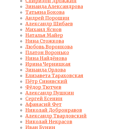
Спиридон Дрожжин
Зинаида Александрова
Татьяна Бокова
Андрей Порошин
Александр Шибаев
Михаил Яснов
Наталья Майер
Нина Стожкова
Любовь Воронкова
Платон Воронько
Нина Найдёнова
Ирина Черницкая
Зинаида Орлова
Елизавета Тараховская
Пётр Синявский
Фёдор Тютчев
Александр Пушкин
Сергей Есенин
Афанасий Фет
Николай Добронравов
Александр Твардовский
Николай Некрасов
Иван Бунин