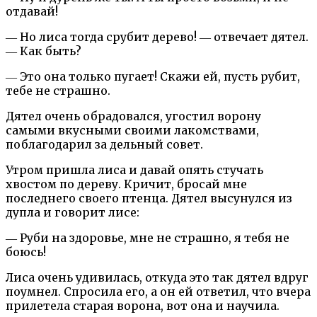
отдавай!
― Но лиса тогда срубит дерево! ― отвечает дятел.
― Как быть?
― Это она только пугает! Скажи ей, пусть рубит,
тебе не страшно.
Дятел очень обрадовался, угостил ворону
самыми вкусными своими лакомствами,
поблагодарил за дельный совет.
Утром пришла лиса и давай опять стучать
хвостом по дереву. Кричит, бросай мне
последнего своего птенца. Дятел высунулся из
дупла и говорит лисе:
― Руби на здоровье, мне не страшно, я тебя не
боюсь!
Лиса очень удивилась, откуда это так дятел вдруг
поумнел. Спросила его, а он ей ответил, что вчера
прилетела старая ворона, вот она и научила.