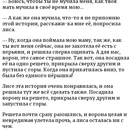
― Боюсь, чтобы ты не мучила меня, как твоя
мать мучила в своё время мою…
― А как же она мучила, что-то я не припомню
этой истории, расскажи-ка мне её, попросила
лиса.
― Ну, когда она поймала мою маму, так же, как
ты вот меня сейчас, она не захотела её есть с
перьями, и решила сперва ощипать. А для нас,
ворон, это самое страшное. Так вот, она посадила
её на одно решето, прикрыла сверху другим и
пустила с горы. Когда она прикатилась вниз, то
была без единого пёрышка!
Лисе эта история очень понравилась, и она
решила тут же всё сделать также. Посадила
ворону на решето, прикрыла сверху другим и
запустила с горы.
Решета почти сразу разошлись, и ворона целая и
невредимая улетела прочь, а лиса осталась ни с
чем.