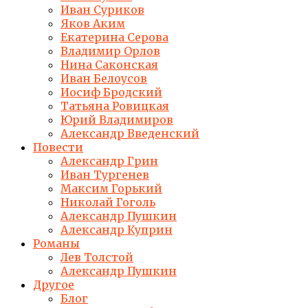
Иван Суриков
Яков Аким
Екатерина Серова
Владимир Орлов
Нина Саконская
Иван Белоусов
Иосиф Бродский
Татьяна Ровицкая
Юрий Владимиров
Александр Введенский
Повести
Александр Грин
Иван Тургенев
Максим Горький
Николай Гоголь
Александр Пушкин
Александр Куприн
Романы
Лев Толстой
Александр Пушкин
Другое
Блог