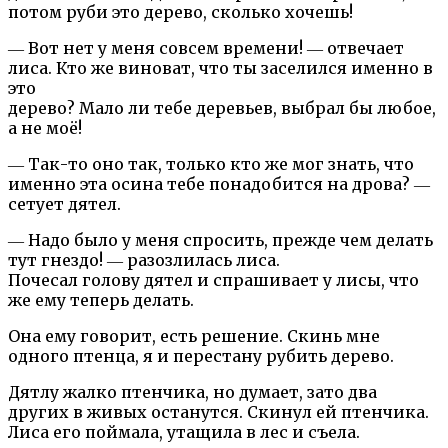
потом руби это дерево, сколько хочешь!
― Вот нет у меня совсем времени! ― отвечает
лиса. Кто же виноват, что ты заселился именно в
это
дерево? Мало ли тебе деревьев, выбрал бы любое,
а не моё!
― Так-то оно так, только кто же мог знать, что
именно эта осина тебе понадобится на дрова? ―
сетует дятел.
― Надо было у меня спросить, прежде чем делать
тут гнездо! ― разозлилась лиса.
Почесал голову дятел и спрашивает у лисы, что
же ему теперь делать.
Она ему говорит, есть решение. Скинь мне
одного птенца, я и перестану рубить дерево.
Дятлу жалко птенчика, но думает, зато два
других в живых останутся. Скинул ей птенчика.
Лиса его поймала, утащила в лес и съела.