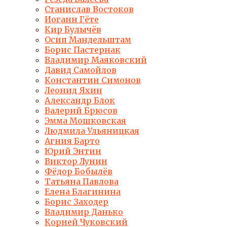
Станислав Востоков
Иоганн Гёте
Кир Булычёв
Осип Мандельштам
Борис Пастернак
Владимир Маяковский
Давид Самойлов
Константин Симонов
Леонид Яхин
Александр Блок
Валерий Брюсов
Эмма Мошковская
Людмила Ульяницкая
Агния Барто
Юрий Энтин
Виктор Лунин
Фёдор Бобылёв
Татьяна Павлова
Елена Благинина
Борис Заходер
Владимир Данько
Корней Чуковский