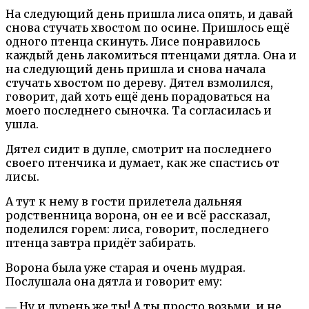
На следующий день пришла лиса опять, и давай
снова стучать хвостом по осине. Пришлось ещё
одного птенца скинуть. Лисе понравилось
каждый день лакомиться птенцами дятла. Она и
на следующий день пришла и снова начала
стучать хвостом по дереву. Дятел взмолился,
говорит, дай хоть ещё день порадоваться на
моего последнего сыночка. Та согласилась и
ушла.
Дятел сидит в дупле, смотрит на последнего
своего птенчика и думает, как же спастись от
лисы.
А тут к нему в гости прилетела дальняя
родственница ворона, он ее и всё рассказал,
поделился горем: лиса, говорит, последнего
птенца завтра придёт забирать.
Ворона была уже старая и очень мудрая.
Послушала она дятла и говорит ему:
― Ну и дурень же ты! А ты просто возьми, и не