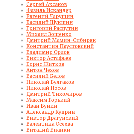
Сергей Аксаков
Фазиль Искандер
Евгений Чарушин
Василий Шукшин
Григорий Распутин
Михаил Зощенко
Дмитрий Мамин-Сибиряк
Константин Паустовский
Владимир Орлов
Виктор Астафьев
Борис Житков
Антон Чехов
Василий Белов
Николай Булгаков
Николай Носов
Дмитрий Тихомиров
Максим Горький
Иван Бунин
Александр Куприн
Виктор Драгунский
Валентина Осеева
Виталий Бианки