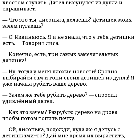
хвостом стучать. Дятел высунулся из дупла и
спрашивает:
― Что это ты, лисонька, делаешь? Детишек моих
зачем пугаешь?
― О! Извиняюсь. Я и не знала, что у тебя детишки
есть. ― Говорит лиса.
― Конечно, есть, три самых замечательных
дятлика!
― Ну, тогда у меня плохие новости! Срочно
выбирайся сам и гони своих детишек из дупла! Я
уже начала рубить ваше дерево.
― Зачем же тебе рубить дерево? ― спросил
удивлённый дятел.
― Как это зачем? Разрублю дерево на дрова,
чтобы потом топить печку.
― Ой, лисонька, подожди, куда же я денусь с
детишками-то? Дай мне время их вырастить,