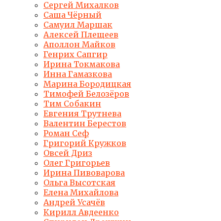
Сергей Михалков
Саша Чёрный
Самуил Маршак
Алексей Плещеев
Аполлон Майков
Генрих Сапгир
Ирина Токмакова
Инна Гамазкова
Марина Бородицкая
Тимофей Белозёров
Тим Собакин
Евгения Трутнева
Валентин Берестов
Роман Сеф
Григорий Кружков
Овсей Дриз
Олег Григорьев
Ирина Пивоварова
Ольга Высотская
Елена Михайлова
Андрей Усачёв
Кирилл Авдеенко