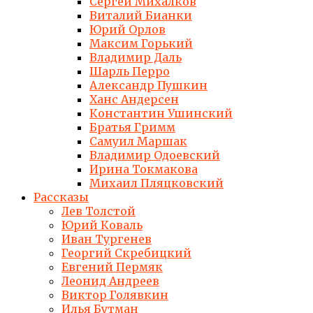
Сергей Михалков
Виталий Бианки
Юрий Орлов
Максим Горький
Владимир Даль
Шарль Перро
Александр Пушкин
Ханс Андерсен
Константин Ушинский
Братья Гримм
Самуил Маршак
Владимир Одоевский
Ирина Токмакова
Михаил Пляцковский
Рассказы
Лев Толстой
Юрий Коваль
Иван Тургенев
Георгий Скребицкий
Евгений Пермяк
Леонид Андреев
Виктор Голявкин
Илья Бутман