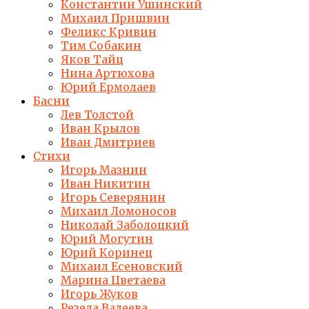
Константин Ушинский
Михаил Пришвин
Феликс Кривин
Тим Собакин
Яков Тайц
Нина Артюхова
Юрий Ермолаев
Басни
Лев Толстой
Иван Крылов
Иван Дмитриев
Стихи
Игорь Мазнин
Иван Никитин
Игорь Северянин
Михаил Ломоносов
Николай Заболоцкий
Юрий Могутин
Юрий Коринец
Михаил Есеновский
Марина Цветаева
Игорь Жуков
Резеда Валеева