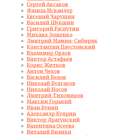
Сергей Аксаков
Фазиль Искандер
Евгений Чарушин
Василий Шукшин
Григорий Распутин
Михаил Зощенко
Дмитрий Мамин-Сибиряк
Константин Паустовский
Владимир Орлов
Виктор Астафьев
Борис Житков
Антон Чехов
Василий Белов
Николай Булгаков
Николай Носов
Дмитрий Тихомиров
Максим Горький
Иван Бунин
Александр Куприн
Виктор Драгунский
Валентина Осеева
Виталий Бианки