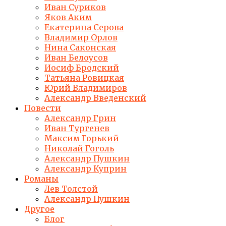
Иван Суриков
Яков Аким
Екатерина Серова
Владимир Орлов
Нина Саконская
Иван Белоусов
Иосиф Бродский
Татьяна Ровицкая
Юрий Владимиров
Александр Введенский
Повести
Александр Грин
Иван Тургенев
Максим Горький
Николай Гоголь
Александр Пушкин
Александр Куприн
Романы
Лев Толстой
Александр Пушкин
Другое
Блог