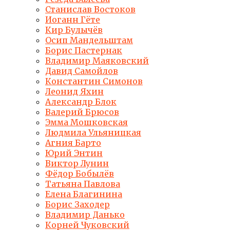
Станислав Востоков
Иоганн Гёте
Кир Булычёв
Осип Мандельштам
Борис Пастернак
Владимир Маяковский
Давид Самойлов
Константин Симонов
Леонид Яхин
Александр Блок
Валерий Брюсов
Эмма Мошковская
Людмила Ульяницкая
Агния Барто
Юрий Энтин
Виктор Лунин
Фёдор Бобылёв
Татьяна Павлова
Елена Благинина
Борис Заходер
Владимир Данько
Корней Чуковский