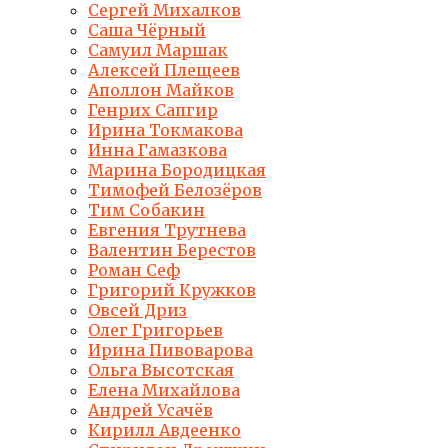
Сергей Михалков
Саша Чёрный
Самуил Маршак
Алексей Плещеев
Аполлон Майков
Генрих Сапгир
Ирина Токмакова
Инна Гамазкова
Марина Бородицкая
Тимофей Белозёров
Тим Собакин
Евгения Трутнева
Валентин Берестов
Роман Сеф
Григорий Кружков
Овсей Дриз
Олег Григорьев
Ирина Пивоварова
Ольга Высотская
Елена Михайлова
Андрей Усачёв
Кирилл Авдеенко