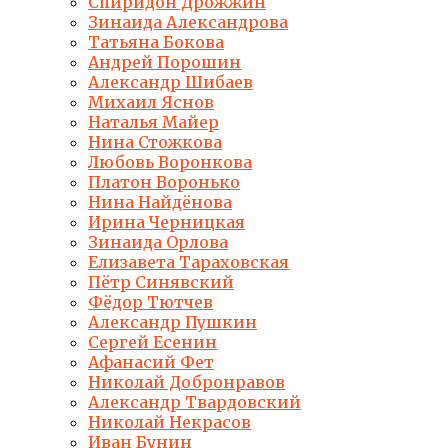
Спиридон Дрожжин
Зинаида Александрова
Татьяна Бокова
Андрей Порошин
Александр Шибаев
Михаил Яснов
Наталья Майер
Нина Стожкова
Любовь Воронкова
Платон Воронько
Нина Найдёнова
Ирина Черницкая
Зинаида Орлова
Елизавета Тараховская
Пётр Синявский
Фёдор Тютчев
Александр Пушкин
Сергей Есенин
Афанасий Фет
Николай Добронравов
Александр Твардовский
Николай Некрасов
Иван Бунин