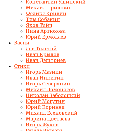
Константин Ушинский
Михаил Пришвин
Феликс Кривин
Тим Собакин
Яков Тайц
Нина Артюхова
Юрий Ермолаев
Басни
Лев Толстой
Иван Крылов
Иван Дмитриев
Стихи
Игорь Мазнин
Иван Никитин
Игорь Северянин
Михаил Ломоносов
Николай Заболоцкий
Юрий Могутин
Юрий Коринец
Михаил Есеновский
Марина Цветаева
Игорь Жуков
Резеда Валеева