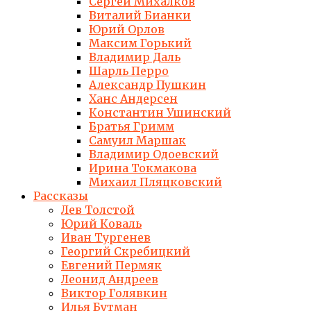
Сергей Михалков
Виталий Бианки
Юрий Орлов
Максим Горький
Владимир Даль
Шарль Перро
Александр Пушкин
Ханс Андерсен
Константин Ушинский
Братья Гримм
Самуил Маршак
Владимир Одоевский
Ирина Токмакова
Михаил Пляцковский
Рассказы
Лев Толстой
Юрий Коваль
Иван Тургенев
Георгий Скребицкий
Евгений Пермяк
Леонид Андреев
Виктор Голявкин
Илья Бутман