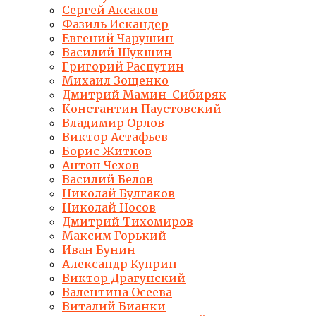
Сергей Аксаков
Фазиль Искандер
Евгений Чарушин
Василий Шукшин
Григорий Распутин
Михаил Зощенко
Дмитрий Мамин-Сибиряк
Константин Паустовский
Владимир Орлов
Виктор Астафьев
Борис Житков
Антон Чехов
Василий Белов
Николай Булгаков
Николай Носов
Дмитрий Тихомиров
Максим Горький
Иван Бунин
Александр Куприн
Виктор Драгунский
Валентина Осеева
Виталий Бианки