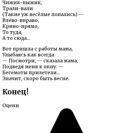
Чижик-пыжик,
Трали-вали
(Такие уж весёлые попались) —
Влево-вправо,
Криво-прямо,
То туда,
А то сюда…
Вот пришла с работы мама,
Улыбаясь как всегда.
— Посмотри, — сказала мама,
Подведя меня к окну. —
Бегемоты прилетели…
Значит, скоро быть весне.
Конец!
Оцени