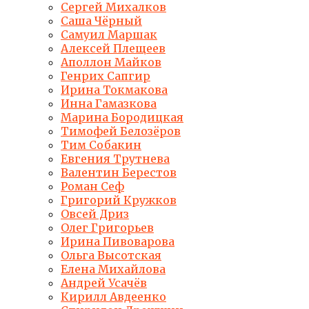
Сергей Михалков
Саша Чёрный
Самуил Маршак
Алексей Плещеев
Аполлон Майков
Генрих Сапгир
Ирина Токмакова
Инна Гамазкова
Марина Бородицкая
Тимофей Белозёров
Тим Собакин
Евгения Трутнева
Валентин Берестов
Роман Сеф
Григорий Кружков
Овсей Дриз
Олег Григорьев
Ирина Пивоварова
Ольга Высотская
Елена Михайлова
Андрей Усачёв
Кирилл Авдеенко