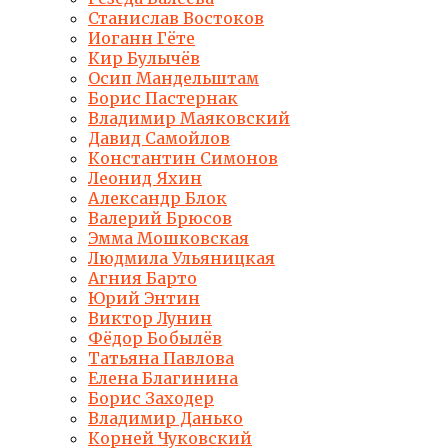
Станислав Востоков
Иоганн Гёте
Кир Булычёв
Осип Мандельштам
Борис Пастернак
Владимир Маяковский
Давид Самойлов
Константин Симонов
Леонид Яхин
Александр Блок
Валерий Брюсов
Эмма Мошковская
Людмила Ульяницкая
Агния Барто
Юрий Энтин
Виктор Лунин
Фёдор Бобылёв
Татьяна Павлова
Елена Благинина
Борис Заходер
Владимир Данько
Корней Чуковский