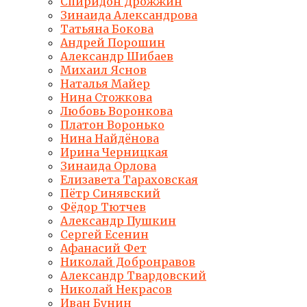
Спиридон Дрожжин
Зинаида Александрова
Татьяна Бокова
Андрей Порошин
Александр Шибаев
Михаил Яснов
Наталья Майер
Нина Стожкова
Любовь Воронкова
Платон Воронько
Нина Найдёнова
Ирина Черницкая
Зинаида Орлова
Елизавета Тараховская
Пётр Синявский
Фёдор Тютчев
Александр Пушкин
Сергей Есенин
Афанасий Фет
Николай Добронравов
Александр Твардовский
Николай Некрасов
Иван Бунин