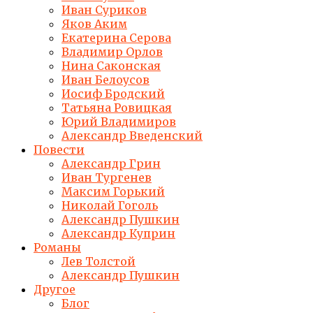
Иван Суриков
Яков Аким
Екатерина Серова
Владимир Орлов
Нина Саконская
Иван Белоусов
Иосиф Бродский
Татьяна Ровицкая
Юрий Владимиров
Александр Введенский
Повести
Александр Грин
Иван Тургенев
Максим Горький
Николай Гоголь
Александр Пушкин
Александр Куприн
Романы
Лев Толстой
Александр Пушкин
Другое
Блог