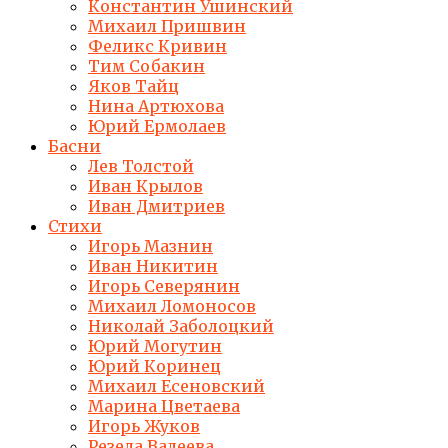
Константин Ушинский
Михаил Пришвин
Феликс Кривин
Тим Собакин
Яков Тайц
Нина Артюхова
Юрий Ермолаев
Басни
Лев Толстой
Иван Крылов
Иван Дмитриев
Стихи
Игорь Мазнин
Иван Никитин
Игорь Северянин
Михаил Ломоносов
Николай Заболоцкий
Юрий Могутин
Юрий Коринец
Михаил Есеновский
Марина Цветаева
Игорь Жуков
Резеда Валеева