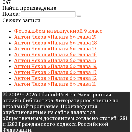
0
47
Найти произведение
Поиск:
Свежие записи
Фотоальбом на выпускной 9 класс
Антон Чехов «Палата 6» глава 19
Антон Чехов «Палата 6» глава 18
Антон Чехов «Палата 6» глава 17
Антон Чехов «Палата 6» глава 16
Антон Чехов «Палата 6» глава 15
Антон Чехов «Палата 6» глава 14
Антон Чехов «Палата 6» глава 13
Антон Чехов «Палата 6» глава 12
Антон Чехов «Палата 6» глава 11
© 2009 - 2026 Likolod-Poet.ru. Электронная
онлайн библиотека. Литературное чтение по
школьной программе. Произведения
опубликованные на сайте являются
общественным достоянием согласно статей 1281
и 1282 Гражданского кодекса Российской
Федерации.