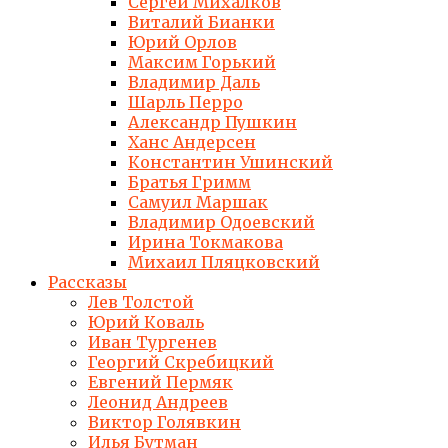
Сергей Михалков
Виталий Бианки
Юрий Орлов
Максим Горький
Владимир Даль
Шарль Перро
Александр Пушкин
Ханс Андерсен
Константин Ушинский
Братья Гримм
Самуил Маршак
Владимир Одоевский
Ирина Токмакова
Михаил Пляцковский
Рассказы
Лев Толстой
Юрий Коваль
Иван Тургенев
Георгий Скребицкий
Евгений Пермяк
Леонид Андреев
Виктор Голявкин
Илья Бутман