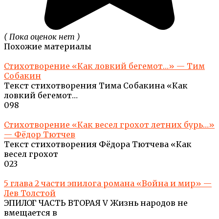
( Пока оценок нет )
Похожие материалы
Стихотворение «Как ловкий бегемот…» — Тим
Собакин
Текст стихотворения Тима Собакина «Как
ловкий бегемот…
0
98
Стихотворение «Как весел грохот летних бурь…»
— Фёдор Тютчев
Текст стихотворения Фёдора Тютчева «Как
весел грохот
0
23
5 глава 2 части эпилога романа «Война и мир» —
Лев Толстой
ЭПИЛОГ ЧАСТЬ ВТОРАЯ V Жизнь народов не
вмещается в